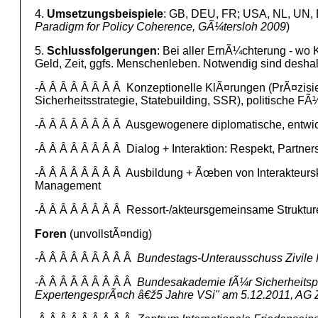
4.
Umsetzungsbeispiele
: GB, DEU, FR; USA, NL, UN, 
Paradigm for Policy Coherence, GÃ¼tersloh 2009
)
5.
Schlussfolgerungen
: Bei aller ErnÃ¼chterung - wo
Geld, Zeit, ggfs. Menschenleben. Notwendig sind desha
-Â Â Â Â Â Â Â Â Konzeptionelle KlÃ¤rungen (PrÃ¤zisi
Sicherheitsstrategie, Statebuilding, SSR), politische
-Â Â Â Â Â Â Â Â Ausgewogenere diplomatische, entwick
-Â Â Â Â Â Â Â Â Dialog + Interaktion: Respekt, Partners
-Â Â Â Â Â Â Â Â Ausbildung + Ãœben von Interakteursk
Management
-Â Â Â Â Â Â Â Â Ressort-/akteursgemeinsame Struktu
Foren
(unvollstÃ¤ndig)
-Â Â Â Â Â Â Â Â Â
Bundestags-Unterausschuss Zivile 
-Â Â Â Â Â Â Â Â Â
Bundesakademie fÃ¼r Sicherheitspolit
ExpertengesprÃ¤ch â€ž5 Jahre VSi" am 5.12.2011, AG 