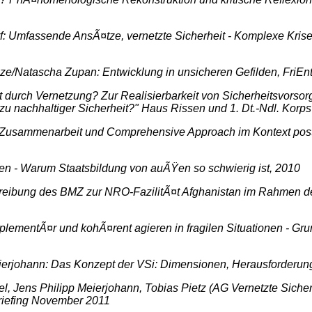
: Umfassende AnsÃ¤tze, vernetzte Sicherheit - Komplexe Krisen 
/Natascha Zupan: Entwicklung in unsicheren Gefilden, FriEnt 
durch Vernetzung? Zur Realisierbarkeit von Sicherheitsvorsorge
nachhaltiger Sicherheit?" Haus Rissen und 1. Dt.-Ndl. Korps 
he Zusammenarbeit und Comprehensive Approach im Kontext post-
enen - Warum Staatsbildung von auÃŸen so schwierig ist, 2010
bung des BMZ zur NRO-FazilitÃ¤t Afghanistan im Rahmen des 
mplementÃ¤r und kohÃ¤rent agieren in fragilen Situationen - G
erjohann: Das Konzept der VSi: Dimensionen, Herausforderungen
Jens Philipp Meierjohann, Tobias Pietz (AG Vernetzte Sicher
riefing November 2011