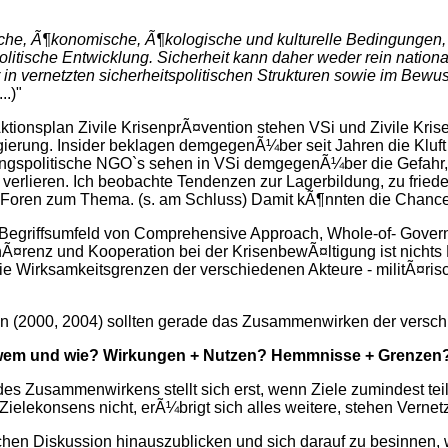
ftliche, Ã¶konomische, Ã¶kologische und kulturelle Bedingungen
tische Entwicklung. Sicherheit kann daher weder rein national
ur in vernetzten sicherheitspolitischen Strukturen sowie im Be
...)"
ionsplan Zivile KrisenprÃ¤vention stehen VSi und Zivile Kris
erung. Insider beklagen demgegenÃ¼ber seit Jahren die Kluft 
ungspolitische NGO`s sehen in VSi demgegenÃ¼ber die Gefahr, Â
rlieren. Ich beobachte Tendenzen zur Lagerbildung, zu friedens
nd Foren zum Thema. (s. am Schluss) Damit kÃ¶nnten die Chan
Begriffsumfeld von Comprehensive Approach, Whole-of- Govern
Ã¤renz und Kooperation bei der KrisenbewÃ¤ltigung ist nichts
Wirksamkeitsgrenzen der verschiedenen Akteure - militÃ¤rischer 
n (2000, 2004) sollten gerade das Zusammenwirken der versch
wem und wie? Wirkungen + Nutzen? Hemmnisse + Grenzen
 des Zusammenwirkens stellt sich erst, wenn Ziele zumindest t
Zielekonsens nicht, erÃ¼brigt sich alles weitere, stehen Vern
chen Diskussion hinauszublicken und sich darauf zu besinnen