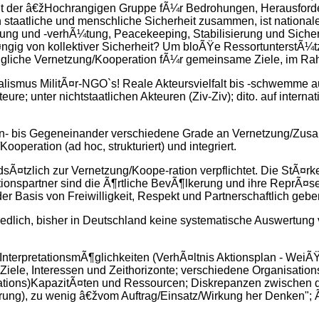
richt der â€žHochrangigen Gruppe fÃ¼r Bedrohungen, Herausfo
taatliche und menschliche Sicherheit zusammen, ist nationale i
ung und -verhÃ¼tung, Peacekeeping, Stabilisierung und Siche
¤ngig von kollektiver Sicherheit? Um bloÃŸe RessortunterstÃ¼tz
liche Vernetzung/Kooperation fÃ¼r gemeinsame Ziele, im Rahm
ualismus MilitÃ¤r-NGO`s! Reale Akteursvielfalt bis -schwemme 
teure; unter nichtstaatlichen Akteuren (Ziv-Ziv); dito. auf inter
ben- bis Gegeneinander verschiedene Grade an Vernetzung/Zu
operation (ad hoc, strukturiert) und integriert.
sÃ¤tzlich zur Vernetzung/Koope-ration verpflichtet. Die StÃ¤rk
ationspartner sind die Ã¶rtliche BevÃ¶lkerung und ihre ReprÃ¤
r Basis von Freiwilligkeit, Respekt und Partnerschaftlich gebe
edlich, bisher in Deutschland keine systematische Auswertun
 InterpretationsmÃ¶glichkeiten (VerhÃ¤ltnis Aktionsplan - WeiÃ
Ziele, Interessen und Zeithorizonte; verschiedene Organisati
ions)KapazitÃ¤ten und Ressourcen; Diskrepanzen zwischen d
hrung), zu wenig â€žvom Auftrag/Einsatz/Wirkung her Denken"