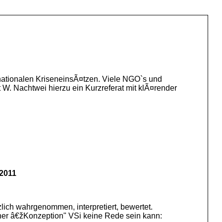
ernationalen KriseneinsÃ¤tzen. Viele NGO`s und
 W. Nachtwei hierzu ein Kurzreferat mit klÃ¤render
.2011
lich wahrgenommen, interpretiert, bewertet.
ner â€žKonzeption" VSi keine Rede sein kann: