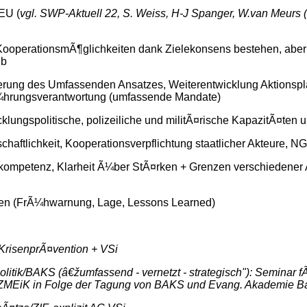
EU (
vgl. SWP-Aktuell 22, S. Weiss, H-J Spanger, W.van Meurs 
 KooperationsmÃ¶glichkeiten dank Zielekonsens bestehen, aber 
lb
erung des Umfassenden Ansatzes, Weiterentwicklung Aktionspl
 FÃ¼hrungsverantwortung (umfassende Mandate)
lungspolitische, polizeiliche und militÃ¤rische KapazitÃ¤ten
chaftlichkeit, Kooperationsverpflichtung staatlicher Akteure, NG
ompetenz, Klarheit Ã¼ber StÃ¤rken + Grenzen verschiedener Ak
ren (FrÃ¼hwarnung, Lage, Lessons Learned)
KrisenprÃ¤vention + VSi
ik/BAKS (â€žumfassend - vernetzt - strategisch"): Seminar fÃ¼r 
ZMEiK in Folge der Tagung von BAKS und Evang. Akademie Ba