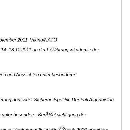
eptember 2011, Viking/NATO
", 14.-18.11.2011 an der FÃ¼hrungsakademie der
egien und Aussichten unter besonderer
ung deutscher Sicherheitspolitik: Der Fall Afghanistan,
 - unter besonderer BerÃ¼cksichtigung der
n eines Zentralbegriffs im WeiÃŸbuch 2006, Hamburg