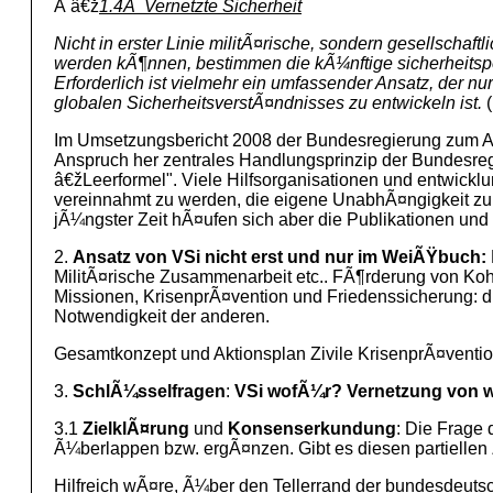
Â â€ž
1.4Â Vernetzte Sicherheit
Nicht in erster Linie militÃ¤rische, sondern gesellscha
werden kÃ¶nnen, bestimmen die kÃ¼nftige sicherheitspoli
Erforderlich ist vielmehr ein umfassender Ansatz, der n
globalen SicherheitsverstÃ¤ndnisses zu entwickeln ist.
(
Im Umsetzungsbericht 2008 der Bundesregierung zum Akt
Anspruch her zentrales Handlungsprinzip der Bundesregi
â€žLeerformel". Viele Hilfsorganisationen und entwickl
vereinnahmt zu werden, die eigene UnabhÃ¤ngigkeit zu ve
jÃ¼ngster Zeit hÃ¤ufen sich aber die Publikationen u
2.
Ansatz von
VSi nicht erst und nur im WeiÃŸbuch:
MilitÃ¤rische Zusammenarbeit etc.. FÃ¶rderung von Koh
Missionen, KrisenprÃ¤vention und Friedenssicherung: die 
Notwendigkeit der anderen.
Gesamtkonzept und Aktionsplan Zivile KrisenprÃ¤ventio
3.
SchlÃ¼sselfragen
:
VSi wofÃ¼r? Vernetzung von 
3.1
ZielklÃ¤rung
und
Konsenserkundung
: Die Frage
Ã¼berlappen bzw. ergÃ¤nzen. Gibt es diesen partiellen 
Hilfreich wÃ¤re, Ã¼ber den Tellerrand der bundesdeuts