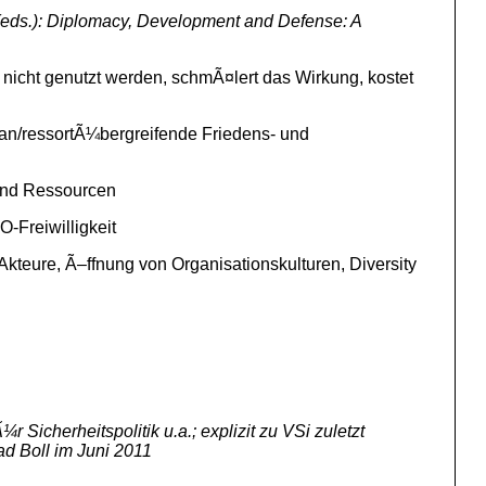
(eds.): Diplomacy, Development and Defense: A
nicht genutzt werden, schmÃ¤lert das Wirkung, kostet
an/ressortÃ¼bergreifende Friedens- und
 und Ressourcen
O-Freiwilligkeit
teure, Ã–ffnung von Organisationskulturen, Diversity
Sicherheitspolitik u.a.; explizit zu VSi zuletzt
d Boll im Juni 2011