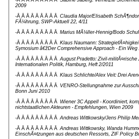
2009
-Â Â Â Â Â Â Â Â Â
Claudia Major/Elisabeth SchÃ¶ndorf
FÃ¼hrung, SWP-Aktuell 22, 4/11
-Â Â Â Â Â Â Â Â Â
Marius MÃ¼ller-Hennig/Bodo Schulze
-Â Â Â Â Â Â Â Â Â
Klaus Naumann: StrategiefÃ¤higkeit 
Symosium â€žDer Comprehensive Approach - Ein Weg zu 
-Â Â Â Â Â Â Â Â Â
August Pradetto: Zivil-militÃ¤risc
Internationalen Politik, Hamburg, Heft 2/2011
-Â Â Â Â Â Â Â Â Â
Klaus Schlichte/Alex Veit: Drei Ar
-Â Â Â Â Â Â Â Â Â
VENRO-Stellungnahme zur Ausschrei
Bonn Juni 2010
-Â Â Â Â Â Â Â Â Â
Wiener 3C Appell - Koordiniert, ko
nichtstaatlichen Akteuren - Empfehlungen, Wien 2009
-Â Â Â Â Â Â Â Â Â
Andreas Wittkowsky/Jens Philip Mei
-Â Â Â Â Â Â Â Â Â
Andreas Wittkowsky, Wanda Hummel, 
EinschÃ¤tzungen aus deutschen Ressorts, ZIF Policy B