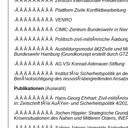
-Â Â Â Â Â Â Â Â Â
Zentrum Internationale Friedenseins
-Â Â Â Â Â Â Â Â Â
Plattform Zivile Konfliktbearbeitung
-Â Â Â Â Â Â Â Â Â
VENRO
-Â Â Â Â Â Â Â Â Â
CIMIC-Zentrum Bundeswehr in Nie
-Â Â Â Â Â Â Â Â Â
Politisch-zivil-militÃ¤rische Ãœb
-Â Â Â Â Â Â Â Â Â
Ausbildungsmodul â€žZivile und Mi
Bundeswehr Hamburg (Grundkonzept erstellt durch GTZ
-Â Â Â Â Â Â Â Â Â
AG VSi Konrad-Adenauer-Stiftung
-Â Â Â Â Â Â Â Â Â
Institut fÃ¼r Sicherheitspolitik an 
BerÃ¼cksichtigung des ressortÃ¼bergreifenden Ansatz
Publikationen
(Auswahl)
-Â Â Â Â Â Â Â Â Â
Hans-Georg Ehrhart: Zivil-militÃ¤ri
in: Zeitschrift fÃ¼r AuÃŸen- und Sicherheitspolitik 4/201
-Â Â Â Â Â Â Â Â Â
Jochen Hippler: Strategische Grundp
Krisensituationen des Nahen und Mittleren Ostens, IN
-Â Â Â Â Â Â Â Â Â
Sabine Jaberg: Vernetzte Sicherhe