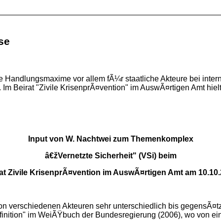
se
trale Handlungsmaxime vor allem fÃ¼r staatliche Akteure bei int
 Im Beirat "Zivile KrisenprÃ¤vention" im AuswÃ¤rtigen Amt hielt
Input von W. Nachtwei zum Themenkomplex
â€žVernetzte Sicherheit" (VSi) beim
at Zivile KrisenprÃ¤vention im AuswÃ¤rtigen Amt am 10.10
von verschiedenen Akteuren sehr unterschiedlich bis gegensÃ¤tz
finition" im WeiÃŸbuch der Bundesregierung (2006), wo von ei