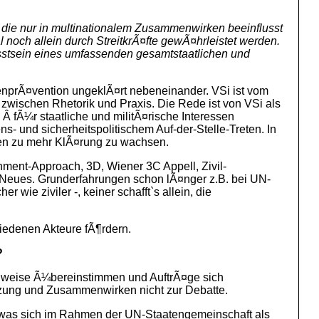
, die nur in multinationalem Zusammenwirken beeinflusst
 noch allein durch StreitkrÃ¤fte gewÃ¤hrleistet werden.
wusstsein eines umfassenden gesamtstaatlichen und
enprÃ¤vention ungeklÃ¤rt nebeneinander. VSi ist vom
zwischen Rhetorik und Praxis. Die Rede ist von VSi als
 fÃ¼r staatliche und militÃ¤rische Interessen
- und sicherheitspolitischem Auf-der-Stelle-Treten. In
cen zu mehr KlÃ¤rung zu wachsen.
ment-Approach, 3D, Wiener 3C Appell, Zivil-
 Neues. Grunderfahrungen schon lÃ¤nger z.B. bei UN-
wie ziviler -, keiner schafft`s allein, die
iedenen Akteure fÃ¶rdern.
?
eilweise Ã¼bereinstimmen und AuftrÃ¤ge sich
etzung und Zusammenwirken nicht zur Debatte.
, was sich im Rahmen der UN-Staatengemeinschaft als