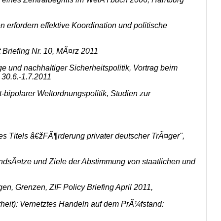
erfordern effektive Koordination und politische
Briefing Nr. 10, MÃ¤rz 2011
 und nachhaltiger Sicherheitspolitik, Vortrag beim
30.6.-1.7.2011
bipolarer Weltordnungspolitik, Studien zur
Titels â€žFÃ¶rderung privater deutscher TrÃ¤ger",
rundsÃ¤tze und Ziele der Abstimmung von staatlichen und
, Grenzen, ZIF Policy Briefing April 2011,
heit): Vernetztes Handeln auf dem PrÃ¼fstand: