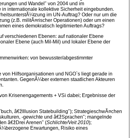
rderungen und Wandel" von 2004 und im
n internationale kollektive Sicherheit eingebunden.
rheitsunterstÃ¼tzung im UN-Auftrag? Oder nur um die
ung (z.B. militÃ¤rischer Operationen) oder um einen
en eines demokratisch legitimierten Auftrags?
auf verschiedenen Ebenen: auf nationaler Ebene
nationaler Ebene (auch Mil-Mil) und lokaler Ebene der
sammenwirken: von bewusster/abgestimmter
e von Hilfsorganisationen und NGO`s liegt gerade in
sentanten. GegenÃ¼ber externen staatlichen Akteuren
n.
g von Krisenengagements + VSi dabei; Ergebnisse der
Ÿbuch, â€žIllusion Statebuilding"); StrategieschwÃ¤chen
onskulturen, -gewichte und â€žSprachen"; mangelnde
en â€žDrei Arenen" (
Schlichte/Veit 2010
);
; Ã¼berzogene Erwartungen, Risiko eines