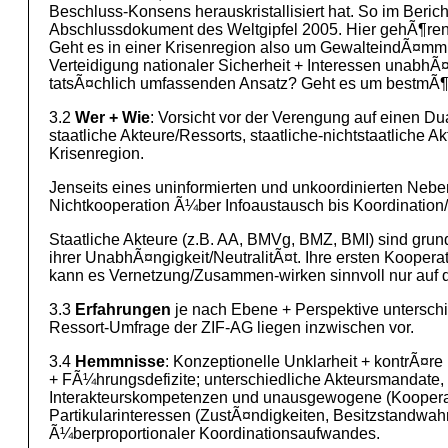
Beschluss-Konsens herauskristallisiert hat. So im Be
Abschlussdokument des Weltgipfel 2005. Hier gehÃ¶ren s
Geht es in einer Krisenregion also um GewalteindÃ¤mm
Verteidigung nationaler Sicherheit + Interessen unabhÃ
tatsÃ¤chlich umfassenden Ansatz? Geht es um bestmÃ¶g
3.2
Wer + Wie
: Vorsicht vor der Verengung auf einen D
staatliche Akteure/Ressorts, staatliche-nichtstaatliche Ak
Krisenregion.
Jenseits eines uninformierten und unkoordinierten Ne
Nichtkooperation Ã¼ber Infoaustausch bis Koordination/Ko
Staatliche Akteure (z.B. AA, BMVg, BMZ, BMI) sind grund
ihrer UnabhÃ¤ngigkeit/NeutralitÃ¤t. Ihre ersten Kooper
kann es Vernetzung/Zusammen-wirken sinnvoll nur auf de
3.3
Erfahrungen
je nach Ebene + Perspektive unterschi
Ressort-Umfrage der ZIF-AG liegen inzwischen vor.
3.4
Hemmnisse
: Konzeptionelle Unklarheit + kontrÃ¤re
+ FÃ¼hrungsdefizite; unterschiedliche Akteursmandate, 
Interakteurskompetenzen und unausgewogene (Kooperat
Partikularinteressen (ZustÃ¤ndigkeiten, Besitzstandwa
Ã¼berproportionaler Koordinationsaufwandes.