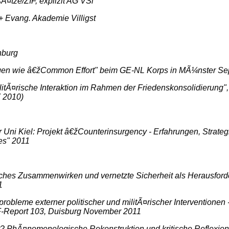
Ã¤tze/ZIF, explizit AG VSi
 + Evang. Akademie Villigst
nburg
ungen wie â€žCommon Effort" beim GE-NL Korps in MÃ¼nster S
litÃ¤rische Interaktion im Rahmen der Friedenskonsolidierung
 2010)
der Uni Kiel: Projekt â€žCounterinsurgency - Erfahrungen, Strat
es" 2011
sches Zusammenwirken und vernetzte Sicherheit als Herausforder
1
robleme externer politischer und militÃ¤rischer Interventionen
EF-Report 103, Duisburg November 2011
it? PhÃ¤nomenologische Rekonstruktion und kritische Reflexio