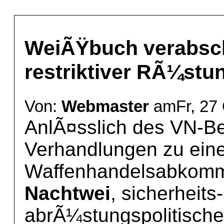
WeiÃŸbuch verabsch
restriktiver RÃ¼stu
Von:
Webmaster
amFr, 27 
AnlÃ¤sslich des VN-B
Verhandlungen zu eine
Waffenhandelsabkomm
Nachtwei
, sicherheits
abrÃ¼stungspolitische