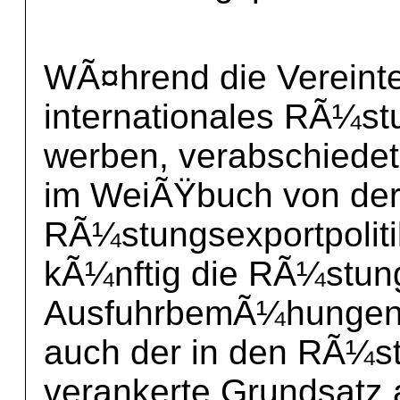
WÃ¤hrend die Vereinte
internationales RÃ¼s
werben, verabschiedet
im WeiÃŸbuch von der 
RÃ¼stungsexportpolitik
kÃ¼nftig die RÃ¼stungs
AusfuhrbemÃ¼hungen u
auch der in den RÃ¼st
verankerte Grundsatz