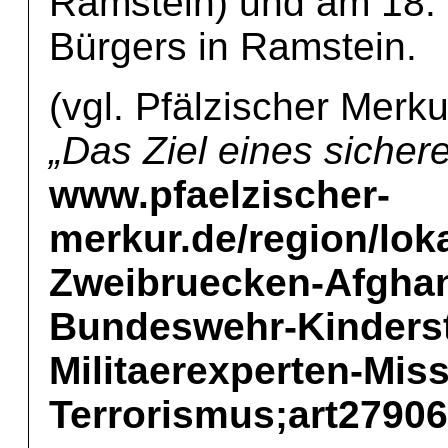
Ramstein) und am 18.
Bürgers in Ramstein.
(vgl. Pfälzischer Merk
„Das Ziel eines sicher
www.pfaelzischer-
merkur.de/region/lok
Zweibruecken-Afghan
Bundeswehr-Kinderste
Militaerexperten-Miss
Terrorismus;art2790