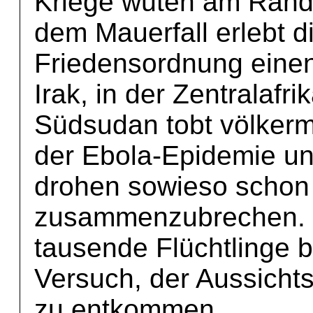
Kriege wüten am Rand
dem Mauerfall erlebt d
Friedensordnung einen 
Irak, in der Zentralafr
Südsudan tobt völkerm
der Ebola-Epidemie und
drohen sowieso schon
zusammenzubrechen. I
tausende Flüchtlinge b
Versuch, der Aussichts
zu entkommen.