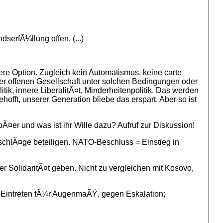
erfÃ¼llung offen. (...)
ere Option. Zugleich kein Automatismus, keine carte
 der offenen Gesellschaft unter solchen Bedingungen oder
ik, innere LiberalitÃ¤t, Minderheitenpolitik. Das werden
hofft, unserer Generation bliebe das erspart. Aber so ist
¤er und was ist ihr Wille dazu? Aufruf zur Diskussion!
nschlÃ¤ge beteiligen. NATO-Beschluss = Einstieg in
r SolidaritÃ¤t geben. Nicht zu vergleichen mit Kosovo,
 Eintreten fÃ¼r AugenmaÃŸ, gegen Eskalation;