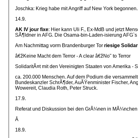
Joschka: Krieg habe mit Angriff auf New York begonnen.
14.9.
AK IV jour fixe
: Hier kann Uli F., Ex-MdB und jetzt Mens
SÃ¶ldner in AFG. Die Osama-bin-Laden-isierung AFG`s s
Am Nachmittag vorm Brandenburger Tor
riesige Solid
â€žKeine Macht dem Terror - A clear â€žNo" to Terror
SolidaritÃ¤t mit den Vereinigten Staaten von Amerika - So
ca. 200.000 Menschen. Auf dem Podium die versammelte
Bundeskanzler SchrÃ¶der, AuÃŸenminister Fischer, Ange
Wowereit, Claudia Roth, Peter Struck.
17.9.
Referat und Diskussion bei den GrÃ¼nen in MÃ¼nchen
Â
18.9.