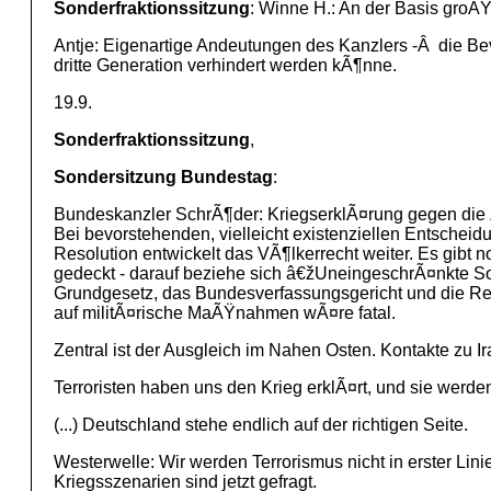
Sonderfraktionssitzung
: Winne H.: An der Basis groÃŸ
Antje: Eigenartige Andeutungen des Kanzlers -Â die Bev
dritte Generation verhindert werden kÃ¶nne.
19.9.
Sonderfraktionssitzung
,
Sondersitzung Bundestag
:
Bundeskanzler SchrÃ¶der: KriegserklÃ¤rung gegen die Zi
Bei bevorstehenden, vielleicht existenziellen Entschei
Resolution entwickelt das VÃ¶lkerrecht weiter. Es gib
gedeckt - darauf beziehe sich â€žUneingeschrÃ¤nkte Soli
Grundgesetz, das Bundesverfassungsgericht und die Rech
auf militÃ¤rische MaÃŸnahmen wÃ¤re fatal.
Zentral ist der Ausgleich im Nahen Osten. Kontakte zu I
Terroristen haben uns den Krieg erklÃ¤rt, und sie werd
(...) Deutschland stehe endlich auf der richtigen Seite.
Westerwelle: Wir werden Terrorismus nicht in erster Lin
Kriegsszenarien sind jetzt gefragt.