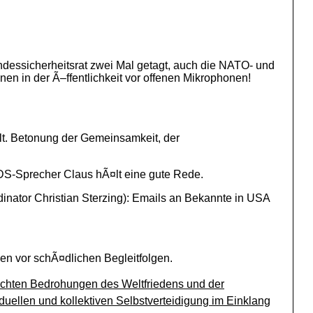
dessicherheitsrat zwei Mal getagt, auch die NATO- und
nen in der Ã–ffentlichkeit vor offenen Mikrophonen!
lt. Betonung der Gemeinsamkeit, der
PDS-Sprecher Claus hÃ¤lt eine gute Rede.
inator Christian Sterzing): Emails an Bekannte in USA
n vor schÃ¤dlichen Begleitfolgen.
rsachten Bedrohungen des Weltfriedens und der
duellen und kollektiven Selbstverteidigung im Einklang