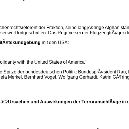
chenrechtsreferent der Fraktion, seine langjÃ¤hrige Afghanistan
ei weit fortgeschritten. Das Regime sei der FlugzeugtrÃ¤ger d
aritÃ¤tskundgebung
mit den USA:
lidarity with the United States of America"
 Spitze der bundesdeutschen Politik: BundesprÃ¤sident Rau, 
la Merkel, Bernhard Vogel, Wolfgang Gerhardt, Katrin GÃ¶ring
 â€ž
Ursachen und Aus
wirkungen der TerroranschlÃ¤ge
in 