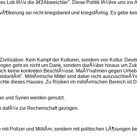
es Lob fÃ¼r die â€žAbweichler". Diese Politik fÃ¼hre uns ins 
Ã¶lkerung sei nicht kriegsbereit und kriegsfÃ¤hig. Es gebe kei
vilisation. Kein Kampf der Kulturen, sondern von Kultur. Deut
dungen geht es nicht um Dank, sondern darÃ¼ber hinaus um Zuku
t noch keine konkreten BeschlÃ¼sse. MaÃŸnahmen gegen Urheber
daritÃ¤t". MilitÃ¤rische Mittel sind dabei nicht auszuschlieÃŸe
te dieses Hauses. Zu Risiken im militÃ¤rischen Bereich ist De
ran und Syrien werden genutzt.
en dafÃ¼r zur Rechenschaft gezogen.
ie mit Polizei und MilitÃ¤r, sondern mit politischen LÃ¶sungen