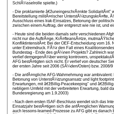
SchlÃ¼sselrolle spielte.)
- Die proklamierte â€žuneingeschrÃ¤nkte SolidaritÃ¤t" w
Bereitstellung militÃ¤rischer UnterstÃ¼tzungskrÃ¤fte,
Ausschluss eines Irak-Einsatzes, Betonung der politisc
zwischen einem Auftrag, der entgrenzt wie nie ist, und ei
- Heute sind die beiden damals sehr verschiedenen Afg
nicht nur die AuftrÃ¤ge, KrÃ¤fteansÃ¤tze, mutmaÃŸlich
KonfliktintensitÃ¤t: Bei der OEF-Entscheidung vom 16.
unter Extremdruck. FÃ¼r den Fall eines Koalitionsendes
Bundestag - Ende des grÃ¼nen Projekts? Zahlreich ware
verlief demgegenÃ¼ber wenig kontrovers, unspektakulÃ¤
AFG bestÃ¤tigten sich nicht. Er verlief von deutscher 
der ersten Jahre seit 2006 (SÃ¼den/Osten) bzw. 2008
- Die anfÃ¤ngliche AFG-Wahrnehmung war ambivalent: H
Betonung von UnterstÃ¼tzungsansatz und light footprin
Erwartungen, mit â€žBillig-Peacekeeping" und â€žBillig
nebligem Umfeld mit der verbreiteten Erwartung, bald d
Bundesregierung am 1.9.2003)
- Nach dem ersten ISAF-Beschluss wendet sich das Inte
Einsatzjahr bestÃ¤tigen sich die anfÃ¤nglichen Warnung
auch lessons-learned-Prozesse zu AFG gibt es danach b