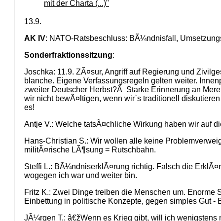
mit der Charta (...)"
13.9.
AK IV
: NATO-Ratsbeschluss: BÃ¼ndnisfall, Umsetzungsm
Sonderfraktionssitzung
:
Joschka: 11.9. ZÃ¤sur, Angriff auf Regierung und Zivilg
blanche. Eigene Verfassungsregeln gelten weiter. Innenpo
zweiter Deutscher Herbst?Â Starke Erinnerung an Meretz 
wir nicht bewÃ¤ltigen, wenn wir`s traditionell diskutiere
es!
Antje V.: Welche tatsÃ¤chliche Wirkung haben wir auf d
Hans-Christian S.: Wir wollen alle keine Problemverwei
militÃ¤rische LÃ¶sung = Rutschbahn.
Steffi L.: BÃ¼ndniserklÃ¤rung richtig. Falsch die ErklÃ
wogegen ich war und weiter bin.
Fritz K.: Zwei Dinge treiben die Menschen um. Enorme
Einbettung in politische Konzepte, gegen simples Gut -
JÃ¼rgen T.: â€žWenn es Krieg gibt, will ich wenigstens 