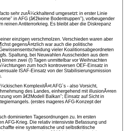
acto sehr zurÃ¼ckhaltend umgesetzt: in erster Linie
žvorne" in AFG (â€žkeine Bodentruppen"), vorbeugender
einen Antiterrorkrieg. Es bleibt aber die Diskrepanz
 einer einzigen verschmolzen. Verschieden waren aber
chst gegensÃ¤tzlich war auch die politische
e Gewissensentscheidung vieler Koalitionsabgeordneten
: ggfs. Spaltung, bei Neuwahlen Ausscheiden aus dem
 binnen zwei (!) Tagen unmittelbar vor Weihnachten
efÃ¼rchtungen zum hoch kontroversen OEF-Einsatz in
sensuale ISAF-Einsatz von der Stabilisierungsmission
.
¼ckischen KomplexitÃ¤t AFG`s - also Vorsicht,
Wahrnehmung des Landes, einhergehend mit illusionÃ¤ren
nzung vom â€žModell Balkan"; Einsatz auf Sicht in
rategiemangels. (erstes mageres AFG-Konzept der
isch dominierten Tagesordnungen zu. Im ersten
n AFG-Krieg. Die relativ intensivste Befassung und
affte eine systematische und selbstkritische