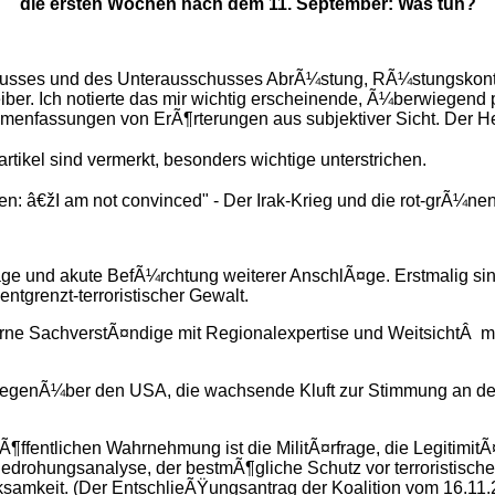
die ersten Wochen nach dem 11. September: Was tun?
husses und des Unterausschusses AbrÃ¼stung, RÃ¼stungskontro
eiber. Ich notierte das mir wichtig erscheinende, Ã¼berwiegend 
menfassungen von ErÃ¶rterungen aus subjektiver Sicht. Der Her
tikel sind vermerkt, besonders wichtige unterstrichen.
n: â€žI am not convinced" - Der Irak-Krieg und die rot-grÃ¼nen
ge und akute BefÃ¼rchtung weiterer AnschlÃ¤ge. Erstmalig si
entgrenzt-terroristischer Gewalt.
externe SachverstÃ¤ndige mit Regionalexpertise und Weitsicht
gegenÃ¼ber den USA, die wachsende Kluft zur Stimmung an der 
Ã¶ffentlichen Wahrnehmung ist die MilitÃ¤rfrage, die Legitimi
edrohungsanalyse, der bestmÃ¶gliche Schutz vor terroristisch
erksamkeit. (Der EntschlieÃŸungsantrag der Koalition vom 16.11