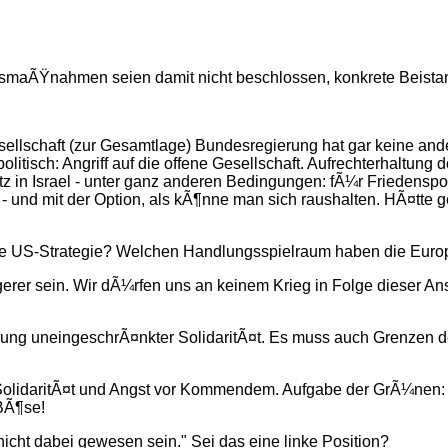
aÃŸnahmen seien damit nicht beschlossen, konkrete Beistands
esellschaft (zur Gesamtlage) Bundesregierung hat gar keine and
litisch: Angriff auf die offene Gesellschaft. Aufrechterhaltung
in Israel - unter ganz anderen Bedingungen: fÃ¼r Friedenspolit
n - und mit der Option, als kÃ¶nne man sich raushalten. HÃ¤tte ge
ie US-Strategie? Welchen Handlungsspielraum haben die EuropÃ
gerer sein. Wir dÃ¼rfen uns an keinem Krieg in Folge dieser A
¤rung uneingeschrÃ¤nkter SolidaritÃ¤t. Es muss auch Grenzen de
 SolidaritÃ¤t und Angst vor Kommendem. Aufgabe der GrÃ¼nen:
 BÃ¶se!
nicht dabei gewesen sein." Sei das eine linke Position?