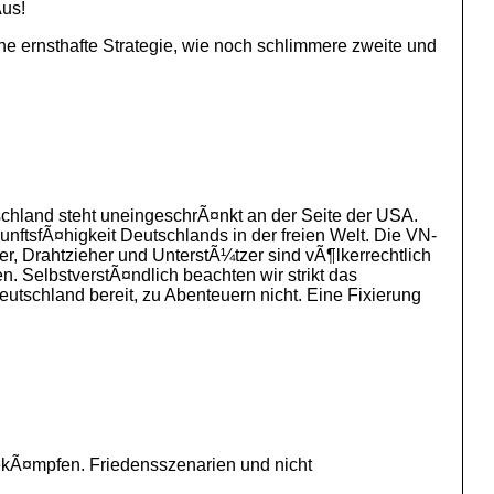
Aus!
ne ernsthafte Strategie, wie noch schlimmere zweite und
schland steht uneingeschrÃ¤nkt an der Seite der USA.
nftsfÃ¤higkeit Deutschlands in der freien Welt. Die VN-
, Drahtzieher und UnterstÃ¼tzer sind vÃ¶lkerrechtlich
n. SelbstverstÃ¤ndlich beachten wir strikt das
utschland bereit, zu Abenteuern nicht. Eine Fixierung
 bekÃ¤mpfen. Friedensszenarien und nicht