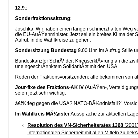
12.9
.:
Sonderfraktionssitzung
:
Joschka: Wir haben einen langen schmerzhaften Weg vor
die EU-AuÃŸenminister. Jetzt sei ein breites Klima der S
Aufruf, in die Wahlkreise zu gehen.
Sondersitzung Bundestag
9.00 Uhr, im Aufzug Stille un
Bundeskanzler SchrÃ¶der: KriegserklÃ¤rung an die zivil
uneingeschrÃ¤nktem SolidaritÃ¤t mit den USA.
Reden der Fraktionsvorsitzenden: alle bekommen von al
Jour-fixe des Fraktions-AK IV
(AuÃŸen-, Verteidigungs
seien jetzt sehr wichtig.
â€žKrieg gegen die USA? NATO-BÃ¼ndnisfall?" Vorsich
Im Wahlkreis MÃ¼nster
Aussprache zur aktuellen Lage
Resolution des VN-Sicherheitsrates
1368
(2001)
internationalen Sicherheit mit allen Mitteln zu b