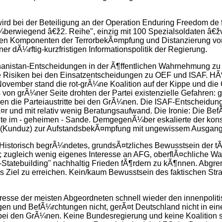
ird bei der Beteiligung an der Operation Enduring Freedom de f
 Ã¼berwiegend â€ž2. Reihe", einzig mit 100 Spezialsoldaten â€
hen Komponenten der TerrorbekÃ¤mpfung und Distanzierung vom r
ner dÃ¼rftig-kurzfristigen Informationspolitik der Regierung.
hanistan-Entscheidungen in der Ã¶ffentlichen Wahrnehmung zu
e Risiken bei den Einsatzentscheidungen zu OEF und ISAF. HÃ¶
 November stand die rot-grÃ¼ne Koalition auf der Kippe und di
 von grÃ¼ner Seite drohten der Partei existenzielle Gefahren
n die Parteiaustritte bei den GrÃ¼nen. Die ISAF-Entscheidung
r und mit relativ wenig Beratungsaufwand. Die Ironie: Die B
Seite im - geheimen - Sande. DemgegenÃ¼ber eskalierte der kon
/9 (Kunduz) zur AufstandsbekÃ¤mpfung mit ungewissem Ausgang
istorisch begrÃ¼ndetes, grundsÃ¤tzliches Bewusstsein der tÃ
t; zugleich wenig eigenes Interesse an AFG, oberflÃ¤chliche 
-Statebuilding" nachhaltig Frieden fÃ¶rdern zu kÃ¶nnen. Abgre
as Ziel zu erreichen. Kein/kaum Bewusstsein des faktischen St
resse der meisten Abgeordneten schnell wieder den innenpolit
en und BefÃ¼rchtungen nicht, gerÃ¤t Deutschland nicht in eine
ei den GrÃ¼nen. Keine Bundesregierung und keine Koalition sch