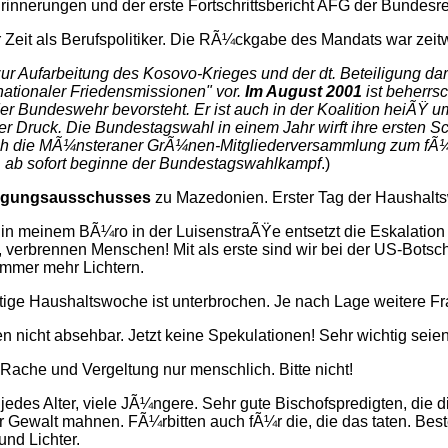
innerungen und der erste Fortschrittsbericht AFG der Bundesr
r Zeit als Berufspolitiker. Die RÃ¼ckgabe des Mandats war zeit
zur Aufarbeitung des Kosovo-Krieges und der dt. Beteiligung da
ationaler Friedensmissionen" vor.
Im August 2001
ist
beherrsc
undeswehr bevorsteht. Er ist auch in der Koalition heiÃŸ ums
ter Druck. Die Bundestagswahl in einem Jahr wirft ihre ersten 
ich die MÃ¼nsteraner GrÃ¼nen-Mitgliederversammlung zum fÃ¼nf
, ab sofort beginne der Bundestagswahlkampf
.)
digungsausschusses
zu Mazedonien. Erster Tag der Haushal
 in meinem BÃ¼ro in der LuisenstraÃŸe entsetzt die Eskalation 
, verbrennen Menschen! Mit als erste sind wir bei der US-Botsc
mmer mehr Lichtern.
Ã¤rtige Haushaltswoche ist unterbrochen. Je nach Lage weitere Fr
nicht absehbar. Jetzt keine Spekulationen! Sehr wichtig seien j
Rache und Vergeltung nur menschlich. Bitte nicht!
jedes Alter, viele JÃ¼ngere. Sehr gute Bischofspredigten, die
walt mahnen. FÃ¼rbitten auch fÃ¼r die, die das taten. Beste T
nd Lichter.