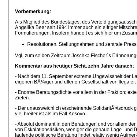
Vorbemerkung:
Als Mitglied des Bundestages, des Verteidigungsaussc
Angelika Beer seit 1994 immer auch ein eifriger Mitschr
Formulierungen. Insofern handelt es sich hier um Zusam
Resolutionen, Stellungnahmen und zentrale Pressar
Vgl. zum selben Zeitraum Joschka Fischer`s Erinnerunge
Kommentar aus heutiger Sicht, zehn Jahre danach:
- Nach dem 11. September extreme Ungewissheit der La
eigenen BÃ¼rger und offenen Gesellschaft vor illegaler, 
- Enorme Beratungsdichte vor allem in der Fraktion; 
Zielen.
- Der unausweichlich erscheinende SolidaritÃ¤tsdruck 
viel breiter ist als im Fall Kosovo.
- Absolut dominant in den Beratungen und vor allem der 
von Eskalationsrisiken, weniger die genaue Lage- und B
laufende politische Beratung findet relativ wenig Aufm