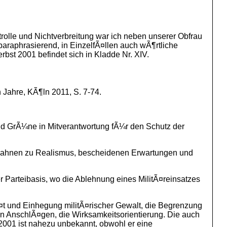
lle und Nichtverbreitung war ich neben unserer Obfrau
paraphrasierend, in EinzelfÃ¤llen auch wÃ¶rtliche
bst 2001 befindet sich in Kladde Nr. XIV.
 Jahre, KÃ¶ln 2011, S. 7-74.
nd GrÃ¼ne in Mitverantwortung fÃ¼r den Schutz der
Â mahnen zu Realismus, bescheidenen Erwartungen und
Parteibasis, wo die Ablehnung eines MilitÃ¤reinsatzes
tÃ¤t und Einhegung militÃ¤rischer Gewalt, die Begrenzung
en AnschlÃ¤gen, die Wirksamkeitsorientierung. Die auch
.2001 ist nahezu unbekannt, obwohl er eine