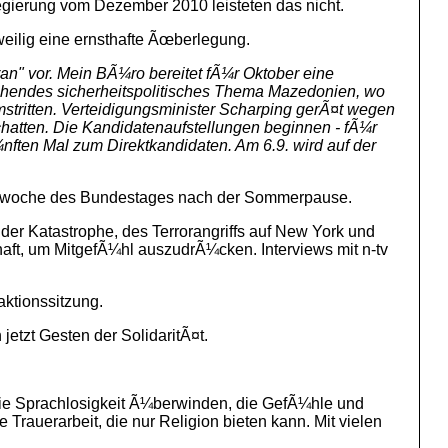
egierung vom Dezember 2010 leisteten das nicht.
weilig eine ernsthafte Ãœberlegung.
ran" vor. Mein BÃ¼ro bereitet fÃ¼r Oktober eine
hendes sicherheitspolitisches Thema Mazedonien, wo
tritten. Verteidigungsminister Scharping gerÃ¤t wegen
Schatten. Die Kandidatenaufstellungen beginnen - fÃ¼r
ten Mal zum Direktkandidaten. Am 6.9. wird auf der
tswoche des Bundestages nach der Sommerpause.
der Katastrophe, des Terrorangriffs auf New York und
haft, um MitgefÃ¼hl auszudrÃ¼cken. Interviews mit n-tv
aktionssitzung.
etzt Gesten der SolidaritÃ¤t.
 die Sprachlosigkeit Ã¼berwinden, die GefÃ¼hle und
rauerarbeit, die nur Religion bieten kann. Mit vielen