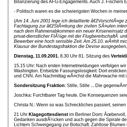
Bilanzierung des AFG-Engagements. Auch J. Fischers Er
- Politisch waren es die schwierigsten Wochen in meine
(
Am 14. Juni 2001 lege ich detaillierte â€žVorschlÃ¤ge 
Fachtagung zur â€žStÃ¤rkung der zivilen SÃ¤ulen intern
nach dem Rahmenabkommen ein neuer Kriseneinsatz der B
privat-dienstlicher FlÃ¼ge mit der FlugbereitschaftÂ un
Bewerber eine hoch sensible Zeit. Am 25.10. wÃ¤hlt m
Klausur der Bundestagsfraktion die Devise ausgegeben
Dienstag, 11.09.2001
, 8.30 Uhr 81. Sitzung des
Vertei
15.15 Uhr: Nach ersten Internetmeldungen verfolgen wir
Washington. Entsetzte Fassungslosigkeit: Dort ersticken
und CNN. Am Nachmittag wÃ¤chst die Mahnwache mit i
Sondersitzung Fraktion
: Stille, Stille ... Die gegenw
Joschka: Furchtbarer Tag heute. Die Konsequenzen seien 
Christa N.: Wenn so was Schreckliches passiert, seinen 
21 Uhr
Klagegottesdienst
im Berliner Dom: Ãœbervoll, 
Gedanken ausdrÃ¼cken und auch gegen die Spirale der Ge
Lichtern Schweigegang zur Botschaft. Zahllose Blumen u