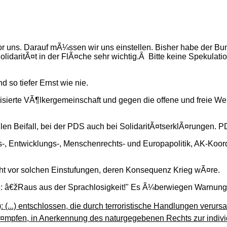
 uns. Darauf mÃ¼ssen wir uns einstellen. Bisher habe der Bun
olidaritÃ¤t in der FlÃ¤che sehr wichtig.Â Bitte keine Spekulatio
d so tiefer Ernst wie nie.
isierte VÃ¶lkergemeinschaft und gegen die offene und freie We
len Beifall, bei der PDS auch bei SolidaritÃ¤tserklÃ¤rungen. 
-, Entwicklungs-, Menschenrechts- und Europapolitik, AK-Koord
t vor solchen Einstufungen, deren Konsequenz Krieg wÃ¤re.
: â€žRaus aus der Sprachlosigkeit!" Es Ã¼berwiegen Warnunge
: (...) entschlossen, die durch terroristische Handlungen veru
ekÃ¤mpfen, in Anerkennung des naturgegebenen Rechts zur indivi