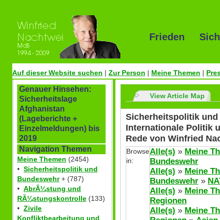
Frieden Sich
Auf dieser Website suchen
|
Zur Person
|
Meine Themen
|
Pre
Genauer Hinsehen:
View Article Map
Sicherheitslage
Afghanistan
Sicherheitspolitik u
(Lageberichte +
Internationale Politik
Einzelmeldungen) bis
Rede von Winfried Na
2019
Navigation Themen
Alle(s)
»
Meine T
Browse
Meine Themen
(2454)
in:
Bundeswehr
•
Sicherheitspolitik und
Alle(s)
»
Meine T
Bundeswehr
+ (787)
Bundeswehr
»
NA
•
AbrÃ¼stung und
Alle(s)
»
Meine T
RÃ¼stungskontrolle
(133)
Regionen
•
Zivile
Alle(s)
»
Meine T
Konfliktbearbeitung und