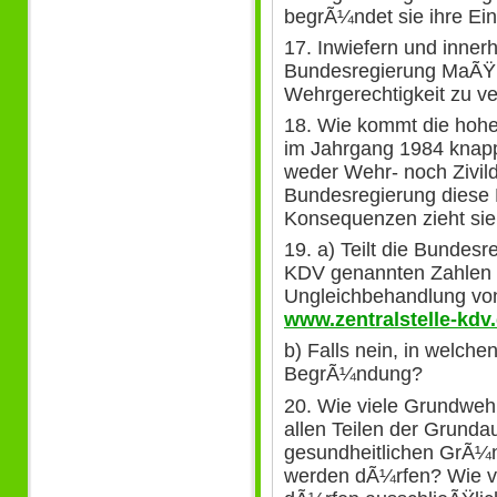
begrÃ¼ndet sie ihre Ei
17. Inwiefern und inner
Bundesregierung MaÃŸ
Wehrgerechtigkeit zu v
18. Wie kommt die hohe 
im Jahrgang 1984 knapp
weder Wehr- noch Zivildi
Bundesregierung diese 
Konsequenzen zieht sie
19. a) Teilt die Bundesr
KDV genannten Zahlen 
Ungleichbehandlung von
www.zentralstelle-kdv.
b) Falls nein, in welche
BegrÃ¼ndung?
20. Wie viele Grundweh
allen Teilen der Grunda
gesundheitlichen GrÃ¼
werden dÃ¼rfen? Wie vi