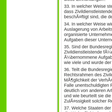
33. In welcher Weise ste
dass Zivildienstleistend
beschÃ¤ftigt sind, die 
34. In welcher Weise wir
Auslagerung von Arbeitsf
organisierte Unternehme
Aufgaben dieser Unter
35. Sind der Bundesreg
Zivildienstleistende fÃ¼r
Ã¼bernommene Aufgabe
wie viele und wurde de
36. Teilt die Bundesreg
Rechtsrahmen des Zivild
MÃ¶glichkeit der VerhÃ¤
Falle unentschuldigten 
deutlich von anderen Ar
und wie beurteilt sie di
ZulÃ¤ssigkeit solcher 
37. Welche Staaten de