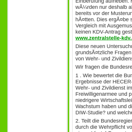
Einberufung aufheben. 
wÃ¼rden nur deshalb als 
bereits vor der Musteru
hÃ¤tten. Dies ergÃ¤be s
Vergleich mit Ausgemust
keinen KDV-Antrag geste
www.zentralstelle-kdv.
Diese neuen Untersuch
grundsÃ¤tzliche Fragen
von Wehr- und Zivildien
Wir fragen die Bundesr
1 . Wie bewertet die Bu
Ergebnisse der HECER-
Wehr- und Zivildienst i
Freiwilligenarmee und p
niedrigere Wirtschaftsle
Wachstum haben und die
DIW-Studie? und welch
2. Teilt die Bundesregi
durch die Wehrpflicht v