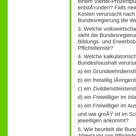
einem Viertel-Prozentp
entstÃ¼nden? Falls nein
Kosten verursacht nach
Bundesregierung die We
3. Welche volkswirtscha
sieht die Bundesregier
Bildungs- und Erwerbsbi
Pflichtdienste?
4. Welche kalkulatoris
Bundeshaushalt verursa
a) ein Grundwehrdienstl
b) ein freiwillig lÃ¤nge
c) ein Zivildienstleistend
d) ein Freiwilliger im In
e) ein Freiwilliger im Au
und wie groÃŸ ist im Sc
jeweiligen ankommt?
5. Wie beurteilt die Bu
Ableistung von Pflichtdi