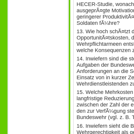
HECER-Studie, wonach d
ausgeprÃ¤gte Motivatio
geringerer ProduktivitÃ
Soldaten fÃ¼hre?
13. Wie hoch schÃ¤tzt 
OpportunitÃ¤tskosten, 
Wehrpflichtarmeen entst
welche Konsequenzen zi
14. Inwiefern sind die 
Aufgaben der Bundeswe
Anforderungen an die S
Einsatz von in kurzer Ze
Wehrdienstleistenden z
15. Welche Mehrkosten e
langfristige Reduzierun
zwischen der Zahl der e
den zur VerfÃ¼gung ste
Bundeswehr (vgl. z. B. 
16. Inwiefern sieht die
Wehrgerechtigkeit als g