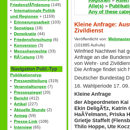
Regionen
»
Asien
FriedensfÃ¶rderung
(149)
Alle(s)
»
Publikat
•
Internationale Politik
Any of these cate
und Regionen
+ (1159)
•
Erinnerungsarbeit
(103)
Kleine Anfrage: Au
•
Sonstiges
(18)
Zivildienst
•
Demokratie
(44)
Veröffentlicht von:
Webmaste
•
Friedensforschung
(6)
(101885 Aufrufe)
•
Konversion
(3)
Winfried Nachtwei hat 
•
Menschenrechte
(33)
Anfrage an die Bundesr
•
RÃ¼stung
(19)
von Wehr- und Zivildiens
Navigation Publ.-Typ
Die Anfrage findet sich h
Publikationstyp
Deutscher Bundestag D
•
Pressemitteilung
(319)
16. Wahlperiode 17. 09
•
Veranstaltungen
(7)
•
Pressespiegel
(20)
Kleine Anfrage
•
Bericht
(412)
der Abgeordneten Kai 
•
Artikel
(227)
Ekin DeligÃ¶z, Katrin 
•
Aktuelle Stunde
(2)
HaÃŸelmann, Priska Hi
•
Antrag
(59)
Grietje Staffelt (Flen
•
Presse-Link
(108)
Thilo Hoppe, Ute Kocz
•
Interview
(65)