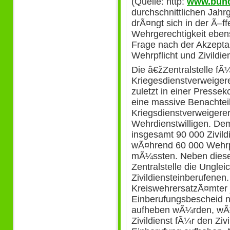
(Quelle: http:
www.bund
durchschnittlichen Jah
drÃ¤ngt sich in der Ã–ff
Wehrgerechtigkeit ebens
Frage nach der Akzeptan
Wehrpflicht und Zivildien
Die â€žZentralstelle fÃ
Kriegesdienstverweigerer
zuletzt in einer Press
eine massive Benachtei
Kriegsdienstverweiger
Wehrdienstwilligen. D
insgesamt 90 000 Zivild
wÃ¤hrend 60 000 Wehrpf
mÃ¼ssten. Neben diesem 
Zentralstelle die Ungle
Zivildiensteinberufene
KreiswehrersatzÃ¤mter 
Einberufungsbescheid 
aufheben wÃ¼rden, wÃ
Zivildienst fÃ¼r den Ziv