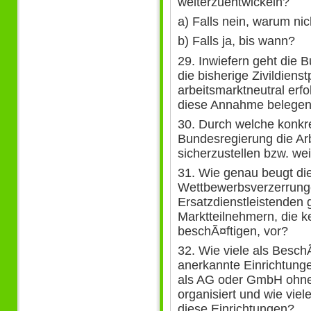
weiterzuentwickeln?
a) Falls nein, warum nic
b) Falls ja, bis wann?
29. Inwiefern geht die 
die bisherige Zivildiens
arbeitsmarktneutral erfol
diese Annahme belege
30. Durch welche konk
Bundesregierung die Arb
sicherzustellen bzw. wei
31. Wie genau beugt di
Wettbewerbsverzerrung
Ersatzdienstleistende
Marktteilnehmern, die k
beschÃ¤ftigen, vor?
32. Wie viele als BeschÃ
anerkannte Einrichtunge
als AG oder GmbH ohn
organisiert und wie viele
diese Einrichtungen?