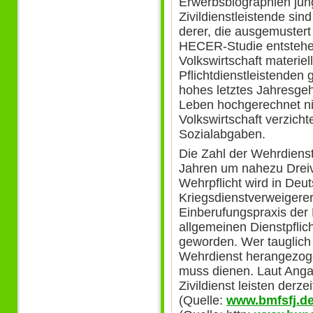
Erwerbsbiographien jun
Zivildienstleistende s
derer, die ausgemustert
HECER-Studie entstehe
Volkswirtschaft materiel
Pflichtdienstleistenden 
hohes letztes Jahresgeh
Leben hochgerechnet n
Volkswirtschaft verzicht
Sozialabgaben.
Die Zahl der Wehrdienstl
Jahren um nahezu Dreiv
Wehrpflicht wird in De
Kriegsdienstverweigerern
Einberufungspraxis der
allgemeinen Dienstpflic
geworden. Wer tauglich
Wehrdienst herangezoge
muss dienen. Laut Ang
Zivildienst leisten derz
(Quelle:
www.bmfsfj.d