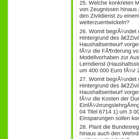
25. Welche konkreten
von Zeugnissen hinaus 
den Zivildienst zu eine
weiterzuentwickeln?
26. Womit begrÃ¼ndet 
Hintergrund des â€žZivil
Haushaltsentwurf vorg
fÃ¼r die FÃ¶rderung 
Modellvorhaben zur Ausg
Lerndienst (Haushaltsst
um 400 000 Euro fÃ¼r 
27. Womit begrÃ¼ndet 
Hintergrund des â€žZivil
Haushaltsentwurf vorg
fÃ¼r die Kosten der D
EinfÃ¼hrungslehrgÃ¤ng
04 Titel 6714 1) um 3 
Einsparungen sollen k
28. Plant die Bundesreg
hinaus auch den Wehrdi