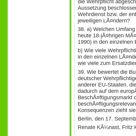
die Wehrpflicht abgesch
Aussetzung beschlossen
Wehrdienst bzw. der en
jeweiligen LÃ¤ndern?
38. a) Welchen Umfang 
heute 18-jÃ¤hrigen MÃ¤
1990) in den einzelnen
b) Wie viele Wehrpflic
in den einzelnen LÃ¤nd
wie viele zum Ersatzdi
39. Wie bewertet die B
deutscher Wehrpflichti
anderer EU-Staaten, di
dadurch auf dem europÃ
BeschÃ¤ftigungsmarkt 
beschÃ¤ftigungsrelevan
Konsequenzen zieht sie
Berlin, den 17. Septem
Renate KÃ¼nast, Fritz 