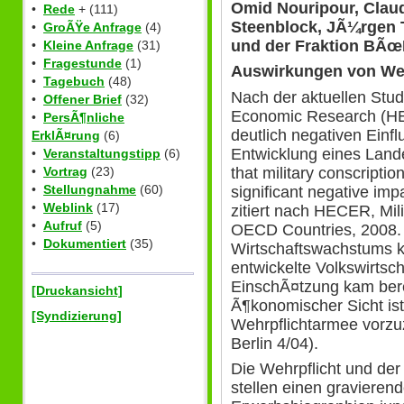
Omid Nouripour, Claud
•
Rede
+ (111)
Steenblock, JÃ¼rgen T
•
GroÃŸe Anfrage
(4)
und der Fraktion B
•
Kleine Anfrage
(31)
•
Fragestunde
(1)
Auswirkungen von Weh
•
Tagebuch
(48)
Nach der aktuellen Stud
•
Offener Brief
(32)
Economic Research (HEC
•
PersÃ¶nliche
deutlich negativen Einfl
ErklÃ¤rung
(6)
Entwicklung eines Land
•
Veranstaltungstipp
(6)
that military conscriptio
•
Vortrag
(23)
•
Stellungnahme
(60)
significant negative im
•
Weblink
(17)
zitiert nach HECER, Mil
•
Aufruf
(5)
OECD Countries, 2008. 
•
Dokumentiert
(35)
Wirtschaftswachstums ko
entwickelte Volkswirtsch
EinschÃ¤tzung kam ber
[Druckansicht]
Ã¶konomischer Sicht ist
[Syndizierung]
Wehrpflichtarmee vorzu
Berlin 4/04).
Die Wehrpflicht und der 
stellen einen gravierend