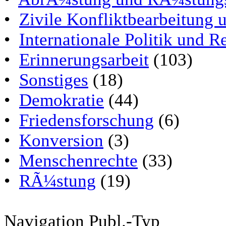
•
Zivile Konfliktbearbeitung
•
Internationale Politik und 
•
Erinnerungsarbeit
(103)
•
Sonstiges
(18)
•
Demokratie
(44)
•
Friedensforschung
(6)
•
Konversion
(3)
•
Menschenrechte
(33)
•
RÃ¼stung
(19)
Navigation Publ.-Typ