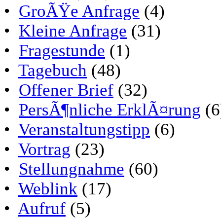
•
GroÃŸe Anfrage
(4)
•
Kleine Anfrage
(31)
•
Fragestunde
(1)
•
Tagebuch
(48)
•
Offener Brief
(32)
•
PersÃ¶nliche ErklÃ¤rung
(6
•
Veranstaltungstipp
(6)
•
Vortrag
(23)
•
Stellungnahme
(60)
•
Weblink
(17)
•
Aufruf
(5)