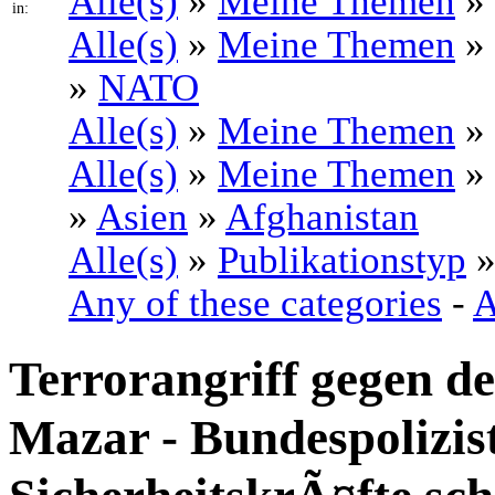
Alle(s)
»
Meine Themen
»
in:
Alle(s)
»
Meine Themen
»
»
NATO
Alle(s)
»
Meine Themen
»
Alle(s)
»
Meine Themen
»
»
Asien
»
Afghanistan
Alle(s)
»
Publikationstyp
Any of these categories
-
A
Terrorangriff gegen d
Mazar - Bundespolizist