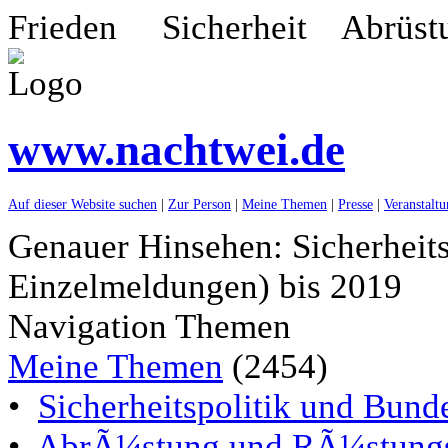
Frieden Sicherheit Abrüst
www.nachtwei.de
Auf dieser Website suchen
|
Zur Person
|
Meine Themen
|
Presse
|
Veranstalt
Genauer Hinsehen: Sicherheits
Einzelmeldungen) bis 2019
Navigation Themen
Meine Themen
(2454)
•
Sicherheitspolitik und Bun
•
AbrÃ¼stung und RÃ¼stungs