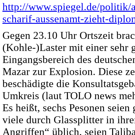
http://www.spiegel.de/politik/
scharif-aussenamt-zieht-dipl
Gegen 23.10 Uhr Ortszeit brac
(Kohle-)Laster mit einer sehr
Eingangsbereich des deutsche
Mazar zur Explosion. Diese ze
beschädigte die Konsultatsge
Umkreis (laut TOLO news meh
Es heißt, sechs Pesonen seien 
viele durch Glassplitter in i
Angriffen“ üblich, seien Tali