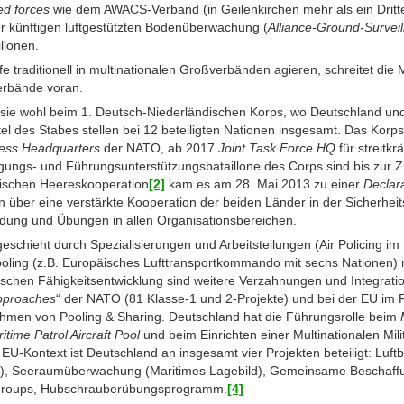
d forces
wie dem AWACS-Verband (in Geilenkirchen mehr als ein Dritte
r künftigen luftgestützten Bodenüberwachung (
Alliance-Ground-Survei
llonen.
traditionell in multinationalen Großverbänden agieren, schreitet die M
erbände voran.
t sie wohl beim 1. Deutsch-Niederländischen Korps, wo Deutschland und
l des Stabes stellen bei 12 beteiligten Nationen insgesamt. Das Korps 
ess Headquarters
der NATO, ab 2017
Joint Task Force HQ
für streitk
gungs- und Führungsunterstützungsbataillone des Corps sind bis zur Z
dischen Heereskooperation
[2]
kam es am 28. Mai 2013 zu einer
Declara
n über eine verstärkte Kooperation der beiden Länder in der Sicherheit
ldung und Übungen in allen Organisationsbereichen.
eschieht durch Spezialisierungen und Arbeitsteilungen (Air Policing im 
ling (z.B. Europäisches Lufttransportkommando mit sechs Nationen) 
äischen Fähigkeitsentwicklung sind weitere Verzahnungen und Integratio
Approaches
“ der NATO (81 Klasse-1 und 2-Projekte) und bei der EU im
hmen von Pooling & Sharing. Deutschland hat die Führungsrolle beim
itime Patrol Aircraft Pool
und beim Einrichten einer Multinationalen Mil
EU-Kontext ist Deutschland an insgesamt vier Projekten beteiligt: Luft
n), Seeraumüberwachung (Maritimes Lagebild), Gemeinsame Beschaffun
egroups, Hubschrauberübungsprogramm.
[4]