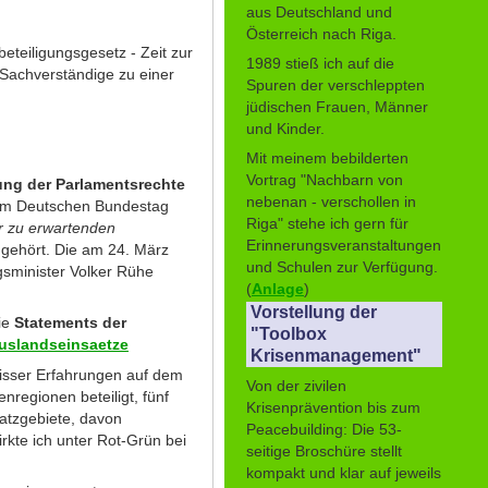
aus Deutschland und
Österreich nach Riga.
eteiligungsgesetz - Zeit zur
1989 stieß ich auf die
 Sachverständige zu einer
Spuren der verschleppten
jüdischen Frauen, Männer
und Kinder.
Mit meinem bebilderten
Vortrag "Nachbarn von
ng der Parlamentsrechte
nebenan - verschollen in
im Deutschen Bundestag
Riga" stehe ich gern für
r zu erwartenden
Erinnerungsveranstaltungen
ngehört. Die am 24. März
und Schulen zur Verfügung.
sminister Volker Rühe
(
Anlage
)
Vorstellung der
ie
Statements der
"Toolbox
uslandseinsaetze
Krisenmanagement"
wisser Erfahrungen auf dem
Von der zivilen
regionen beteiligt, fünf
Krisenprävention bis zum
satzgebiete, davon
Peacebuilding: Die 53-
rkte ich unter Rot-Grün bei
seitige Broschüre stellt
kompakt und klar auf jeweils