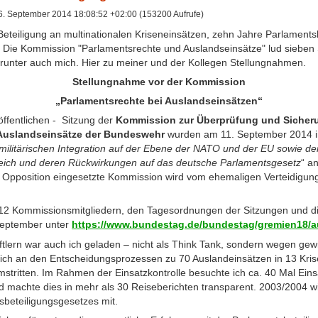
. September 2014 18:08:52 +02:00 (153200 Aufrufe)
eteiligung an multinationalen Kriseneinsätzen, zehn Jahre Parlamentsb
g. Die Kommission "Parlamentsrechte und Auslandseinsätze" lud sieben
arunter auch mich. Hier zu meiner und der Kollegen Stellungnahmen.
Stellungnahme vor der Kommission
„Parlamentsrechte bei Auslandseinsätzen“
öffentlichen - Sitzung der
Kommission zur Überprüfung und Sicheru
 Auslandseinsätze der Bundeswehr
wurden am 11. September 2014 
militärischen Integration auf der Ebene der NATO und der EU sowie de
eich und deren Rückwirkungen auf das deutsche Parlamentsgesetz
“ a
Opposition eingesetzte Kommission wird vom ehemaligen Verteidigung
12 Kommissionsmitgliedern, den Tagesordnungen der Sitzungen und d
eptember unter
https://www.bundestag.de/bundestag/gremien18/a
ftlern war auch ich geladen – nicht als Think Tank, sondern wegen ge
ich an den Entscheidungsprozessen zu 70 Auslandeinsätzen in 13 Krisen
mstritten. Im Rahmen der Einsatzkontrolle besuchte ich ca. 40 Mal Ein
nd machte dies in mehr als 30 Reiseberichten transparent. 2003/2004 wi
sbeteiligungsgesetzes mit.