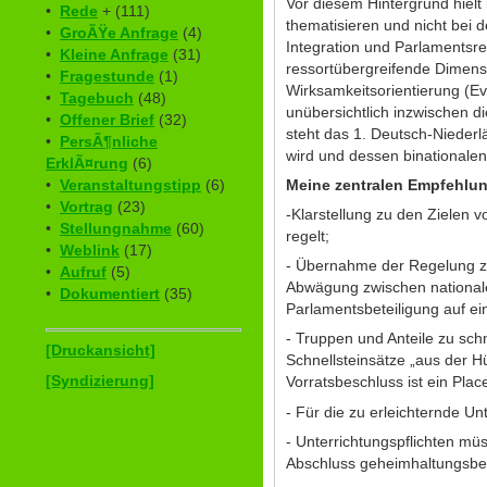
Vor diesem Hintergrund hielt
•
Rede
+ (111)
thematisieren und nicht bei 
•
GroÃŸe Anfrage
(4)
Integration und Parlamentsre
•
Kleine Anfrage
(31)
ressortübergreifende Dimens
•
Fragestunde
(1)
Wirksamkeitsorientierung (Eva
•
Tagebuch
(48)
unübersichtlich inzwischen di
•
Offener Brief
(32)
steht das 1. Deutsch-Niederl
•
PersÃ¶nliche
wird und dessen binationalen 
ErklÃ¤rung
(6)
Meine zentralen Empfehlun
•
Veranstaltungstipp
(6)
•
Vortrag
(23)
-Klarstellung zu den Zielen 
•
Stellungnahme
(60)
regelt;
•
Weblink
(17)
- Übernahme der Regelung zu
•
Aufruf
(5)
Abwägung zwischen nationale
•
Dokumentiert
(35)
Parlamentsbeteiligung auf e
- Truppen und Anteile zu sch
[Druckansicht]
Schnellsteinsätze „aus der H
[Syndizierung]
Vorratsbeschluss ist ein Plac
- Für die zu erleichternde Un
- Unterrichtungspflichten mü
Abschluss geheimhaltungsbedü