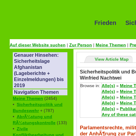
Frieden Sic
Auf dieser Website suchen
|
Zur Person
|
Meine Themen
|
Pr
Genauer Hinsehen:
View Article Map
Sicherheitslage
Afghanistan
Sicherheitspolitik und 
(Lageberichte +
Winfried Nachtwei
Einzelmeldungen) bis
2019
Browse in:
Alle(s)
»
Meine 
Alle(s)
»
Meine 
Navigation Themen
Alle(s)
»
Meine 
Meine Themen
(2454)
Alle(s)
»
Meine 
•
Sicherheitspolitik und
Alle(s)
»
Publika
Bundeswehr
+ (787)
Any of these ca
•
AbrÃ¼stung und
RÃ¼stungskontrolle
(133)
Parlamentsrechte, mili
•
Zivile
der AnhÃ¶rung zur Par
Konfliktbearbeitung und