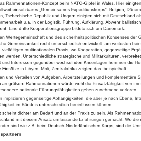
 das Rahmennationen-Konzept beim NATO-Gipfel in Wales. Hier einigte
eltweit einsetzbares „Gemeinsames Expeditionskorps“. Belgien, Dänem
n, Tschechische Republik und Ungarn einigten sich mit Deutschland a
menarbeit u.a. in der Logistik, Führung, Aufklärung, Abwehr ballistisc
nt. Eine dritte Kooperationsgruppe bildete sich um Dänemark.
rten Wertegemeinschaft und des sicherheitspolitischen Konsenses der 
sche Gemeinsamkeit recht unterschiedlich entwickelt: am weitesten bei
.T. vielfältigen multinationalen Praxis, wo Kooperation, gegenseitige Erg
ren werden. Unterschiedliche strategische und Militärkulturen, verbreit
eit und Interessen gegenüber wechselnden Krisenlagen hemmen die Her
 Einsätze in Libyen, Mali, Zentralafrika zeigten das beispielhaft.
 und Verteilen von Aufgaben, Arbeitsteilungen und komplementäre Sp
n an größere Rahmennationen würde wohl die Einsatzfähigkeit von i
nsbesondere nationale Führungsfähigkeiten gehen zunehmend verloren.
 implizieren gegenseitige Abhängigkeiten, die aber je nach Ebene, Inte
ähigkeit im Bündnis unterschiedlich beeinflussen können.
cheint dichter am Bedarf und an der Praxis zu sein. Als Rahmennatio
tschland mit diesem Ansatz umfassende Erfahrungen gemacht. Wo die s
nander sind wie z.B. beim Deutsch-Niederländischen Korps, sind die U
ispartnern