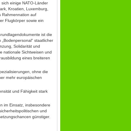
n sich einige NATO-Länder
ark, Kroatien, Luxemburg,
ls Rahmennation auf
her Flugkörper sowie ein
Grundlagendokumente ist die
m „Bodenpersonal“ staatlicher
änzung, Solidarität und
ete nationale Sichtweisen und
ausbildung eines breiteren
ezialisierungen, ohne die
mmer mehr europäischen
nsität und Fähigkeit stark
n im Einsatz, insbesondere
icherheitspolitischen und
msetzungschancen günstiger.