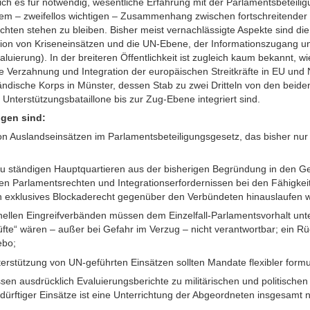
 ich es für notwendig, wesentliche Erfahrung mit der Parlamentsbeteili
dem – zweifellos wichtigen – Zusammenhang zwischen fortschreitender 
chten stehen zu bleiben. Bisher meist vernachlässigte Aspekte sind die
ion von Kriseneinsätzen und die UN-Ebene, der Informationszugang u
luierung). In der breiteren Öffentlichkeit ist zugleich kaum bekannt, wie
e Verzahnung und Integration der europäischen Streitkräfte in EU und N
ändische Korps in Münster, dessen Stab zu zwei Dritteln von den beid
Unterstützungsbataillone bis zur Zug-Ebene integriert sind.
gen sind:
von Auslandseinsätzen im Parlamentsbeteiligungsgesetz, das bisher nur
 ständigen Hauptquartieren aus der bisherigen Begründung in den Ges
n Parlamentsrechten und Integrationserfordernissen bei den Fähigkei
in exklusives Blockaderecht gegenüber den Verbündeten hinauslaufen 
nellen Eingreifverbänden müssen dem Einzelfall-Parlamentsvorhalt unt
üfte“ wären – außer bei Gefahr im Verzug – nicht verantwortbar; ein R
ebo;
terstützung von UN-geführten Einsätzen sollten Mandate flexibler formu
ssen ausdrücklich Evaluierungsberichte zu militärischen und politische
rftiger Einsätze ist eine Unterrichtung der Abgeordneten insgesamt n