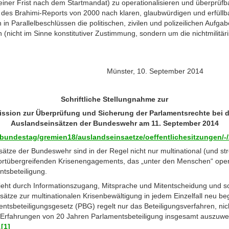
n einer Frist nach dem Startmandat) zu operationalisieren und überprüf
des Brahimi-Reports von 2000 nach klaren, glaubwürdigen und erfüllb
in Parallelbeschlüssen die politischen, zivilen und polizeilichen Aufga
nicht im Sinne konstitutiver Zustimmung, sondern um die nichtmilitär
wei Münster, 10. September 2014
Schriftliche Stellungnahme zur
sion zur Überprüfung und Sicherung der Parlamentsrechte bei 
Auslandseinsätzen der Bundeswehr am 11. September 2014
bundestag/gremien18/auslandseinsaetze/oeffentlichesitzungen/-
sätze der Bundeswehr sind in der Regel nicht nur multinational (und st
sortübergreifenden Krisenengagements, das „unter den Menschen“ operi
ntsbeteiligung.
ieht durch Informationszugang, Mitsprache und Mitentscheidung und s
sätze zur multinationalen Krisenbewältigung in jedem Einzelfall neu be
tsbeteiligungsgesetz (PBG) regelt nur das Beteiligungsverfahren, nic
e Erfahrungen von 20 Jahren Parlamentsbeteiligung insgesamt auszuwert
.
[1]