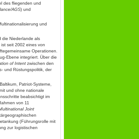
l des fliegenden und
llance/AGS
) und
ultinationalisierung und
 die Niederlande als
ist seit 2002 eines von
räftegemeinsame Operationen.
ug-Ebene integriert. Über die
tion of Intent
zwischen den
s- und Rüstungspolitik, der
Baltikum, Patriot-Systeme,
mit und ohne nationale
nsschritte beabsichtigt im
 Rahmen von 11
Multinational Joint
itärgeographischen
betankung (Führungsrolle mit
g zur logistischen