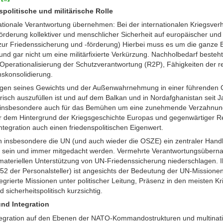
spolitische und militärische Rolle
ationale Verantwortung übernehmen: Bei der internationalen Kriegsve
Förderung kollektiver und menschlicher Sicherheit auf europäischer u
zur Friedenssicherung und -förderung) Hierbei muss es um die ganze 
d gar nicht um eine militärfixierte Verkürzung. Nachholbedarf besteht
ie Operationalisierung der Schutzverantwortung (R2P), Fähigkeiten der 
nskonsolidierung.
egen seines Gewichts und der Außenwahrnehmung in einer führenden Ge
darisch auszufüllen ist und auf dem Balkan und in Nordafghanistan seit Ja
lt insbesondere auch für das Bemühen um eine zunehmende Verzahnung
Vor dem Hintergrund der Kriegsgeschichte Europas und gegenwärtiger R
 Integration auch einen friedenspolitischen Eigenwert.
nsbesondere die UN (und auch wieder die OSZE) ein zentraler Hand
ik sein und immer mitgedacht werden. Vermehrte Verantwortungsüberna
materiellen Unterstützung von UN-Friedenssicherung niederschlagen. I
52 der Personalsteller) ist angesichts der Bedeutung der UN-Missione
ntegrierte Missionen unter politischer Leitung, Präsenz in den meisten K
sicherheitspolitisch kurzsichtig.
nd Integration
 Integration auf den Ebenen der NATO-Kommandostrukturen und multinat