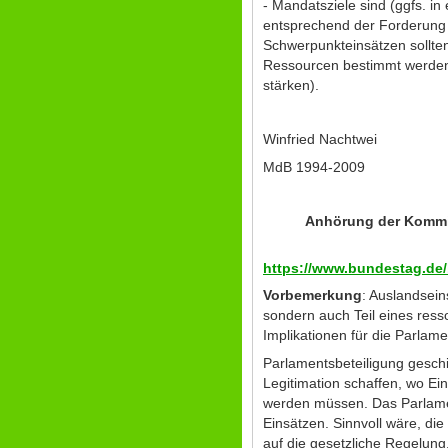
- Mandatsziele sind (ggfs. i
entsprechend der Forderung 
Schwerpunkteinsätzen sollten 
Ressourcen bestimmt werden (
stärken).
Winfried Nacht
MdB 1994-2009
Anhörung der Kommis
https://www.bundestag.de/
Vorbemerkung
: Auslandsein
sondern auch Teil eines res
Implikationen für die Parlame
Parlamentsbeteiligung gesch
Legitimation schaffen, wo Ein
werden müssen. Das Parlamen
Einsätzen. Sinnvoll wäre, di
auf die gesetzliche Regelung