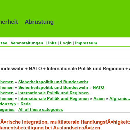
herheit Abrüstung
esse
|
Veranstaltungen
|
Links
|
Login
|
Impressum
Bundeswehr + NATO + Internationale Politik und Regionen +
Themen
»
Sicherheitspolitik und Bundeswehr
Themen
»
Sicherheitspolitik und Bundeswehr
»
NATO
Themen
»
Internationale Politik und Regionen
Themen
»
Internationale Politik und Regionen
»
Asien
»
Afghanist
tionstyp
»
Rede
tegories
-
All of these categories
tÃ¤rische Integration, multilaterale HandlungsfÃ¤higkei
lamentsbeteiligung bei AuslandseinsÃ¤tzen