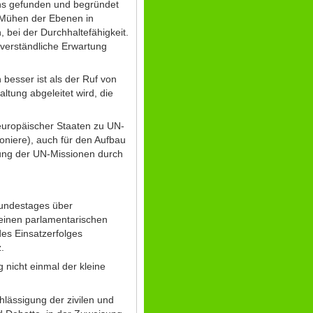
ens gefunden und begründet
e Mühen der Ebenen in
 bei der Durchhaltefähigkeit.
stverständliche Erwartung
 besser ist als der Ruf von
tung abgeleitet wird, die
europäischer Staaten zu UN-
ioniere), auch für den Aufbau
gung der UN-Missionen durch
Bundestages über
h einen parlamentarischen
des Einsatzerfolges
.
 nicht einmal der kleine
hlässigung der zivilen und