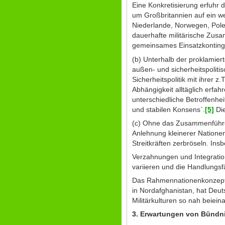
Eine Konkretisierung erfuhr
um Großbritannien auf ein w
Niederlande, Norwegen, Pole
dauerhafte militärische Zusam
gemeinsames Einsatzkontinge
(b) Unterhalb der proklamie
außen- und sicherheitspoliti
Sicherheitspolitik mit ihrer z
Abhängigkeit alltäglich erfah
unterschiedliche Betroffenh
und stabilen Konsens`.
[5]
Die
(c) Ohne das Zusammenführen
Anlehnung kleinerer Natione
Streitkräften zerbröseln. I
Verzahnungen und Integration
variieren und die Handlungsf
Das Rahmennationenkonzept s
in Nordafghanistan, hat Deu
Militärkulturen so nah beiei
3. Erwartungen von Bündn