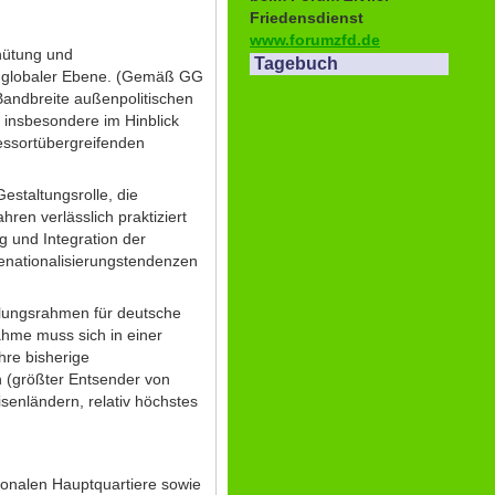
Friedensdienst
www.forumzfd.de
rhütung und
Tagebuch
nd globaler Ebene. (Gemäß GG
Bandbreite außenpolitischen
 insbesondere im Hinblick
ressortübergreifenden
staltungsrolle, die
hren verlässlich praktiziert
 und Integration der
enationalisierungstendenzen
lungsrahmen für deutsche
hme muss sich in einer
hre bisherige
n (größter Entsender von
risenländern, relativ höchstes
ionalen Hauptquartiere sowie