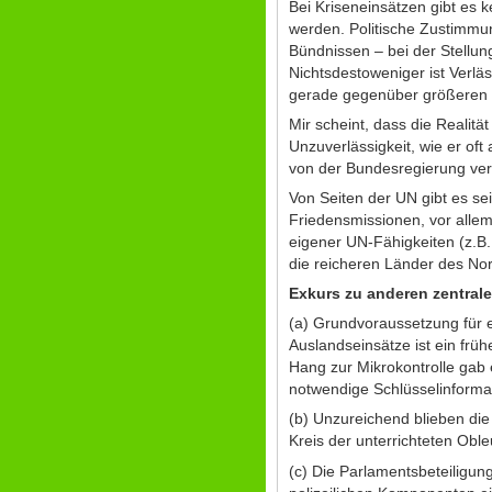
Bei Kriseneinsätzen gibt es
werden. Politische Zustimmu
Bündnissen – bei der Stellun
Nichtsdestoweniger ist Verläs
gerade gegenüber größeren 
Mir scheint, dass die Realit
Unzuverlässigkeit, wie er of
von der Bundesregierung ver
Von Seiten der UN gibt es se
Friedensmissionen, vor allem 
eigener UN-Fähigkeiten (z.B
die reicheren Länder des Nor
Exkurs zu anderen zentral
(a) Grundvoraussetzung für 
Auslandseinsätze ist ein früh
Hang zur Mikrokontrolle gab 
notwendige Schlüsselinform
(b) Unzureichend blieben die
Kreis der unterrichteten Oble
(c) Die Parlamentsbeteiligun