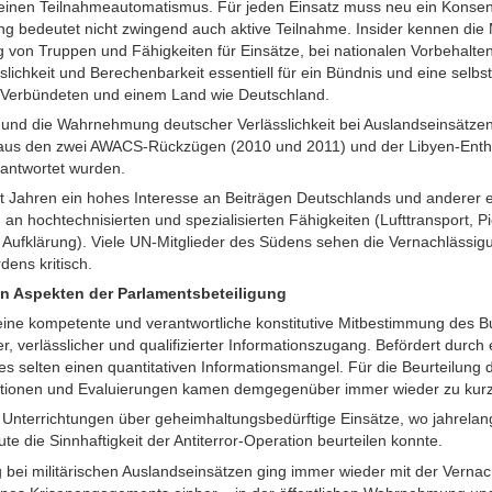
 keinen Teilnahmeautomatismus. Für jeden Einsatz muss neu ein Kons
ng bedeutet nicht zwingend auch aktive Teilnahme. Insider kennen di
g von Truppen und Fähigkeiten für Einsätze, bei nationalen Vorbehalten,
slichkeit und Berechenbarkeit essentiell für ein Bündnis und eine selb
Verbündeten und einem Land wie Deutschland.
ät und die Wahrnehmung deutscher Verlässlichkeit bei Auslandseinsätzen
t aus den zwei AWACS-Rückzügen (2010 und 2011) und der Libyen-Enthal
antwortet wurden.
it Jahren ein hohes Interesse an Beiträgen Deutschlands und anderer 
an hochtechnisierten und spezialisierten Fähigkeiten (Lufttransport, P
. Aufklärung). Viele UN-Mitglieder des Südens sehen die Vernachlässi
dens kritisch.
en Aspekten der Parlamentsbeteiligung
eine kompetente und verantwortliche konstitutive Mitbestimmung des 
er, verlässlicher und qualifizierter Informationszugang. Befördert durc
es selten einen quantitativen Informationsmangel. Für die Beurteilung 
ationen und Evaluierungen kamen demgegenüber immer wieder zu kurz
 Unterrichtungen über geheimhaltungsbedürftige Einsätze, wo jahrelang
ute die Sinnhaftigkeit der Antiterror-Operation beurteilen konnte.
g bei militärischen Auslandseinsätzen ging immer wieder mit der Vernac