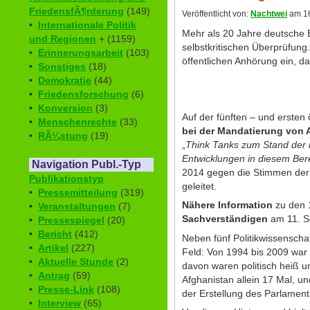
FriedensfÃ¶rderung
(149)
Veröffentlicht von:
Nachtwei
am 16
•
Internationale Politik
Mehr als 20 Jahre deutsche B
und Regionen
+ (1159)
selbstkritischen Überprüfun
•
Erinnerungsarbeit
(103)
öffentlichen Anhörung ein, d
•
Sonstiges
(18)
•
Demokratie
(44)
•
Friedensforschung
(6)
•
Konversion
(3)
Auf der fünften – und ersten 
•
Menschenrechte
(33)
bei der Mandatierung von
•
RÃ¼stung
(19)
„
Think Tanks zum Stand der 
Entwicklungen in diesem Ber
Navigation Publ.-Typ
2014 gegen die Stimmen der 
Publikationstyp
geleitet.
•
Pressemitteilung
(319)
Nähere Information
zu den 
•
Veranstaltungen
(7)
Sachverständigen
am 11. S
•
Pressespiegel
(20)
•
Bericht
(412)
Neben fünf Politikwissenscha
•
Artikel
(227)
Feld: Von 1994 bis 2009 war 
•
Aktuelle Stunde
(2)
davon waren politisch heiß u
•
Antrag
(59)
Afghanistan allein 17 Mal, u
•
Presse-Link
(108)
der Erstellung des Parlament
•
Interview
(65)