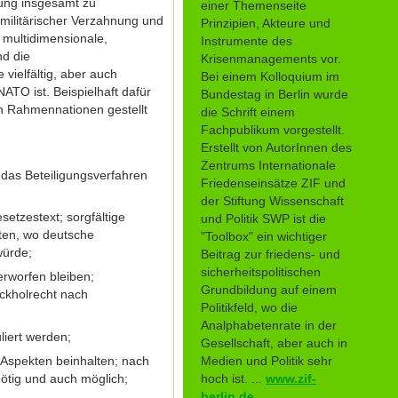
gung insgesamt zu
einer Themenseite
militärischer Verzahnung und
Prinzipien, Akteure und
 multidimensionale,
Instrumente des
nd die
Krisenmanagements vor.
 vielfältig, aber auch
Bei einem Kolloquium im
ATO ist. Beispielhaft dafür
Bundestag in Berlin wurde
en Rahmennationen gestellt
die Schrift einem
Fachpublikum vorgestellt.
Erstellt von AutorInnen des
Zentrums Internationale
 das Beteiligungsverfahren
Friedenseinsätze ZIF und
der Stiftung Wissenschaft
etzestext; sorgfältige
und Politik SWP ist die
ten, wo deutsche
"Toolbox" ein wichtiger
würde;
Beitrag zur friedens- und
sicherheitspolitischen
erworfen bleiben;
Grundbildung auf einem
ückholrecht nach
Politikfeld, wo die
Analphabetenrate in der
liert werden;
Gesellschaft, aber auch in
n Aspekten beinhalten; nach
Medien und Politik sehr
ötig und auch möglich;
hoch ist. ...
www.zif-
berlin.de