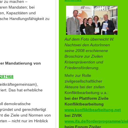
bar zu machen –
aren Mandaten; bei
ben, Kapazitäten und
ische Handlungsfähigkeit zu
Auf dem Foto überreicht W.
Nachtwei den AutorInnen
seine 2008 erschienene
Broschüre zur Zivilen
Krisenprävention und
der Mandatierung von
Friedensförderung.
Mehr zur Rolle
/287468
zivilgesellschaftlicher
reitkräftegemeinsam),
Akteure bei der zivilen
ert. Das hat erhebliche
Konfliktbearbeitung u.a.:
bei der Plattform Zivile
oll demokratische
Konfliktbearbeitung
gründet und gerechtfertigt
www.konfliktbearbeitung.net
ht die Ziele und Normen von
bei ZIVIK
en – nicht nur im Hinblick
www.ifa.de/forderprogramme/zivi
beim Forum Ziviler