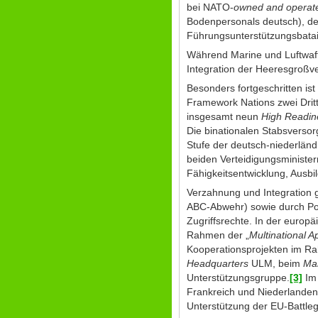
bei NATO-
owned and operate
Bodenpersonals deutsch), de
Führungsunterstützungsbatai
Während Marine und Luftwaffe 
Integration der Heeresgroßv
Besonders fortgeschritten is
Framework Nations zwei Dritte
insgesamt neun
High Readin
Die binationalen Stabsversor
Stufe der deutsch-niederlän
beiden Verteidigungsminister
Fähigkeitsentwicklung, Ausbi
Verzahnung und Integration g
ABC-Abwehr) sowie durch Poo
Zugriffsrechte. In der europ
Rahmen der „
Multinational 
Kooperationsprojekten im Ra
Headquarters
ULM, beim
Mar
Unterstützungsgruppe.
[3]
Im 
Frankreich und Niederlande
Unterstützung der EU-Battl