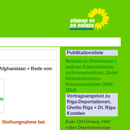
Publikationsliste
Beiträge zu Afghanistan +
anderen Krisenregionen,
 Afghanistan + Rede von
zu Kriseneinsätzen, Ziviler
Krisenprävention,
Kriegsgeschichte (1994-
2014)
Vortragsangebot zu
an
Riga-Deportationen,
Ghetto Riga + Dt. Riga-
Komitee
t: Stellungnahme bei
Ende 1941/Anfang 1942
rollten Deportationszüge