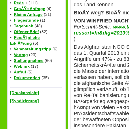
•
Rede
+ (111)
das Land kennen
•
GroÃŸe Anfrage
(4)
BloÃŸ weg? BloÃŸ nic
•
Kleine Anfrage
(31)
VON WINFRIED NACH
•
Fragestunde
(1)
•
Tagebuch
(48)
Fortschritt-Seite,
www.ta
•
Offener Brief
(32)
ressort=hi&dig=2013
•
PersÃ¶nliche
)
ErklÃ¤rung
(6)
Das Afghanistan NGO S
•
Veranstaltungstipp
(6)
das 1. Quartal 2013 ei
•
Vortrag
(23)
Angriffe um 47% - zu 8
•
Stellungnahme
(60)
SicherheitskrÃ¤fte und 
•
Weblink
(17)
die Masse der internat
•
Aufruf
(5)
verlassen haben, soll di
•
Dokumentiert
(35)
die afghanische Seite
glimpflich verlÃ¤uft, ob 
[Druckansicht]
von Re-Talibanisierung 
[Syndizierung]
BÃ¼rgerkrieg weggespÃ
hÃ¤ngt von vielen Fakto
PrÃ¤sidentschaftswahlen
der bewaffneten Opposit
insbesondere Pakistan,