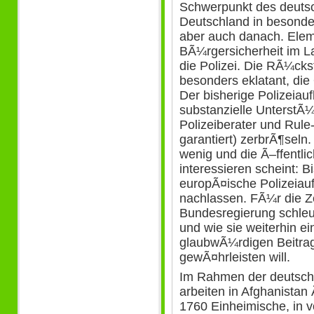
Schwerpunkt des deutsc
Deutschland in besonde
aber auch danach. Elem
BÃ¼rgersicherheit im La
die Polizei. Die RÃ¼ck
besonders eklatant, die 
Der bisherige Polizeia
substanzielle UnterstÃ¼
Polizeiberater und Rul
garantiert) zerbrÃ¶seln
wenig und die Ã–ffentlic
interessieren scheint: B
europÃ¤ische Polizeiauf
nachlassen. FÃ¼r die Z
Bundesregierung schleu
und wie sie weiterhin e
glaubwÃ¼rdigen Beitrag
gewÃ¤hrleisten will.
Im Rahmen der deutsch
arbeiten in Afghanista
1760 Einheimische, in 