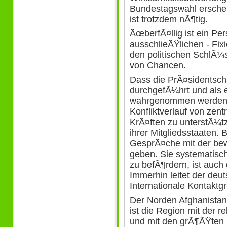
Bundestagswahl erschein
ist trotzdem nÃ¶tig.
ÃœberfÃ¤llig ist ein Pe
ausschlieÃŸlichen - Fixi
den politischen SchlÃ
von Chancen.
Dass die PrÃ¤sidentsc
durchgefÃ¼hrt und als
wahrgenommen werden k
Konfliktverlauf von zen
KrÃ¤ften zu unterstÃ¼tz
ihrer Mitgliedsstaaten. 
GesprÃ¤che mit der bew
geben. Sie systematisch
zu befÃ¶rdern, ist auch
Immerhin leitet der deu
Internationale Kontaktg
Der Norden Afghanistans
ist die Region mit der r
und mit den grÃ¶ÃŸten 