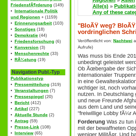
Regionen
»
Asien
FriedensfÃ¶rderung
(149)
Alle(s)
»
Publikat
•
Internationale Politik
Any of these cate
und Regionen
+ (1159)
•
Erinnerungsarbeit
(103)
"BloÃŸ weg? BloÃŸ n
•
Sonstiges
(18)
vordringlichen Schr
•
Demokratie
(44)
Veröffentlicht von:
Nachtwei
a
•
Friedensforschung
(6)
Aufrufe)
•
Konversion
(3)
•
Menschenrechte
(33)
Was muss bis Ende 2014
•
RÃ¼stung
(19)
unbedingt geleistet wer
Ob Ãœbergabe der Sich
Navigation Publ.-Typ
internationaler Truppen
Publikationstyp
in eine Gewalteskalati
•
Pressemitteilung
(319)
wchtiger ist, noch vor
•
Veranstaltungen
(7)
nutzen. In Deutschlang 
•
Pressespiegel
(20)
und neue Freunde Afghan
•
Bericht
(412)
aus dem Land und seine
•
Artikel
(227)
"freiwillige Lobby fÃ¼r A
•
Aktuelle Stunde
(2)
•
Antrag
(59)
Forderung
Was zu tun i
•
Presse-Link
(108)
mit der bewaffneten Oppo
•
Interview
(65)
weniger MilitÃ¤r. Und b