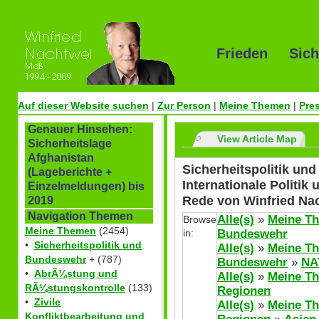
Frieden Sich
Auf dieser Website suchen
|
Zur Person
|
Meine Themen
|
Pre
Genauer Hinsehen:
View Article Map
Sicherheitslage
Afghanistan
Sicherheitspolitik u
(Lageberichte +
Internationale Politik
Einzelmeldungen) bis
Rede von Winfried Na
2019
Navigation Themen
Alle(s)
»
Meine T
Browse
Meine Themen
(2454)
in:
Bundeswehr
•
Sicherheitspolitik und
Alle(s)
»
Meine T
Bundeswehr
+ (787)
Bundeswehr
»
NA
•
AbrÃ¼stung und
Alle(s)
»
Meine T
RÃ¼stungskontrolle
(133)
Regionen
•
Zivile
Alle(s)
»
Meine T
Konfliktbearbeitung und