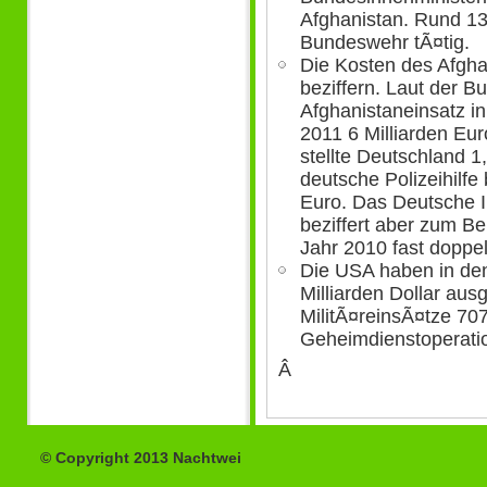
Afghanistan. Rund 13
Bundeswehr tÃ¤tig.
Die Kosten des Afgha
beziffern. Laut der B
Afghanistaneinsatz i
2011 6 Milliarden Eu
stellte Deutschland 1
deutsche Polizeihilfe 
Euro. Das Deutsche I
beziffert aber zum Be
Jahr 2010 fast doppel
Die USA haben in de
Milliarden Dollar au
MilitÃ¤reinsÃ¤tze 707
Geheimdienstoperati
Â
© Copyright 2013 Nachtwei