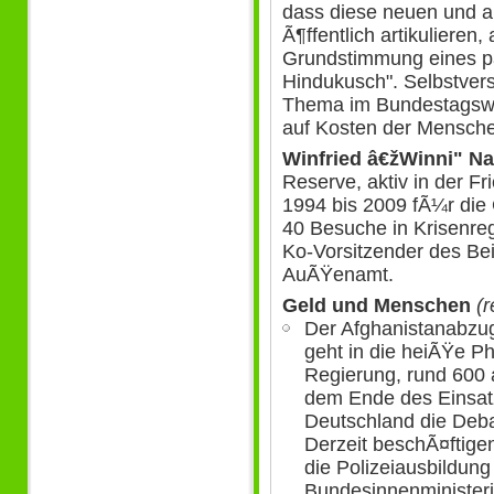
dass diese neuen und a
Ã¶ffentlich artikulieren
Grundstimmung eines 
Hindukusch". Selbstvers
Thema im Bundestagswah
auf Kosten der Mensche
Winfried â€žWinni" N
Reserve, aktiv in der 
1994 bis 2009 fÃ¼r di
40 Besuche in Krisenreg
Ko-Vorsitzender des Bei
AuÃŸenamt.
Geld und Menschen
(r
Der Afghanistanabzu
geht in die heiÃŸe P
Regierung, rund 600
dem Ende des Einsatz
Deutschland die Deba
Derzeit beschÃ¤ftig
die Polizeiausbildun
Bundesinnenministeri