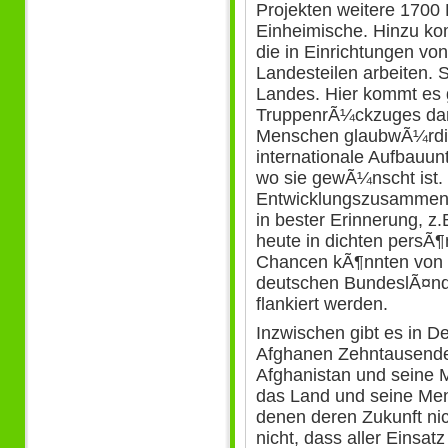
Projekten weitere 170
Einheimische. Hinzu k
die in Einrichtungen v
Landesteilen arbeiten. 
Landes. Hier kommt es g
TruppenrÃ¼ckzuges dar
Menschen glaubwÃ¼rdig 
internationale Aufbauunt
wo sie gewÃ¼nscht ist.
Entwicklungszusammenar
in bester Erinnerung, z
heute in dichten persÃ¶
Chancen kÃ¶nnten von 
deutschen BundeslÃ¤nd
flankiert werden.
Inzwischen gibt es in D
Afghanen Zehntausende
Afghanistan und seine M
das Land und seine Men
denen deren Zukunft nich
nicht, dass aller Einsatz