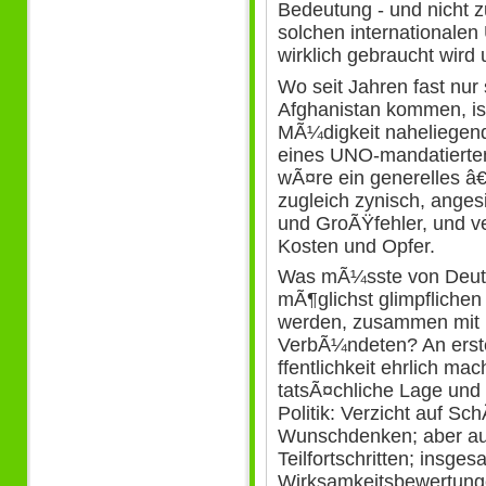
Bedeutung - und nicht zu
solchen internationalen
wirklich gebraucht wird 
Wo seit Jahren fast nur
Afghanistan kommen, ist
MÃ¼digkeit naheliegend
eines UNO-mandatierte
wÃ¤re ein generelles 
zugleich zynisch, ange
und GroÃŸfehler, und v
Kosten und Opfer.
Was mÃ¼sste von Deuts
mÃ¶glichst glimpfliche
werden, zusammen mit m
VerbÃ¼ndeten? An erster
ffentlichkeit ehrlich mac
tatsÃ¤chliche Lage und
Politik: Verzicht auf 
Wunschdenken; aber auc
Teilfortschritten; insg
Wirksamkeitsbewertunge