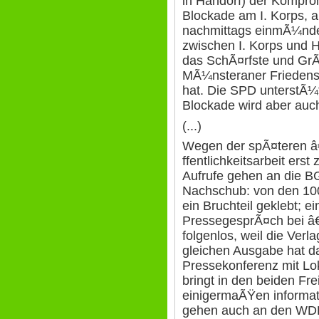
in Handorf) der Kompro
Blockade am I. Korps, am
nachmittags einmÃ¼nde
zwischen I. Korps und H
das SchÃ¤rfste und GrÃ
MÃ¼nsteraner Friedensb
hat. Die SPD unterstÃ¼t
Blockade wird aber auch 
(...)
Wegen der spÃ¤teren â
ffentlichkeitsarbeit ers
Aufrufe gehen an die BGe
Nachschub: von den 100
ein Bruchteil geklebt; ei
PressegesprÃ¤ch bei â€
folgenlos, weil die Verla
gleichen Ausgabe hat da
Pressekonferenz mit L
bringt in den beiden F
einigermaÃŸen informati
gehen auch an den WDR,