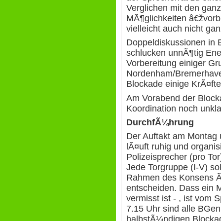
Verglichen mit den ganz
MÃ¶glichkeiten â€žvorbi
vielleicht auch nicht ga
Doppeldiskussionen in 
schlucken unnÃ¶tig Ener
Vorbereitung einiger Gr
Nordenham/Bremerhaven
Blockade einige KrÃ¤fte
Am Vorabend der Blockad
Koordination noch unkla
DurchfÃ¼hrung
Der Auftakt am Montag
lÃ¤uft ruhig und organis
Polizeisprecher (pro Tor
Jede Torgruppe (I-V) so
Rahmen des Konsens Ã¼
entscheiden. Dass ein 
vermisst ist - , ist vom
7.15 Uhr sind alle BGen
halbstÃ¼ndigen Blocka