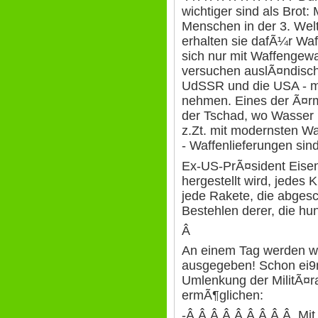
wichtiger sind als Brot
Menschen in der 3. Welt
erhalten sie dafÃ¼r Wa
sich nur mit Waffengewa
versuchen auslÃ¤ndisch
UdSSR und die USA - mi
nehmen. Eines der Ã¤rm
der Tschad, wo Wasser 
z.Zt. mit modernsten W
- Waffenlieferungen sind
Ex-US-PrÃ¤sident Eise
hergestellt wird, jedes 
jede Rakete, die abgesch
Bestehlen derer, die hun
Â
An einem Tag werden w
ausgegeben! Schon ei9
Umlenkung der MilitÃ¤
ermÃ¶glichen:
-Â Â Â Â Â Â Â Â Â Mit