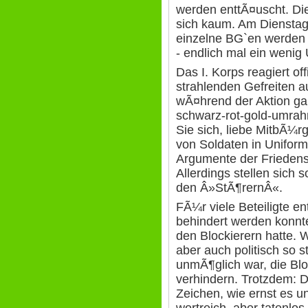
werden enttÃ¤uscht. Di
sich kaum. Am Dienstag 
einzelne BG`en werden 
- endlich mal ein wenig
Das I. Korps reagiert of
strahlenden Gefreiten a
wÃ¤hrend der Aktion gan
schwarz-rot-gold-umrah
Sie sich, liebe MitbÃ¼rg
von Soldaten in Uniform
Argumente der Frieden
Allerdings stellen sich
den Â»StÃ¶rernÂ«.
FÃ¼r viele Beteiligte e
behindert werden konnte,
den Blockierern hatte. 
aber auch politisch so s
unmÃ¶glich war, die Bl
verhindern. Trotzdem: D
Zeichen, wie ernst es un
wortreich, aber tatenlo