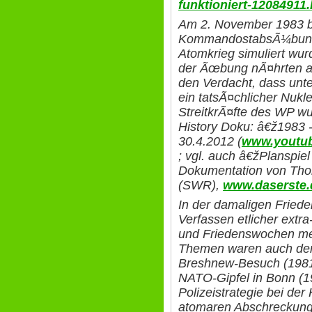
funktioniert-12084911
Am 2. November 1983 
KommandostabsÃ¼bung â
Atomkrieg simuliert wu
der Ãœbung nÃ¤hrten a
den Verdacht, dass un
ein tatsÃ¤chlicher Nukl
StreitkrÃ¤fte des WP w
History Doku: â€ž1983 
30.4.2012 (
www.youtu
; vgl. auch â€žPlanspiel
Dokumentation von Thom
(SWR),
www.daserste.d
In der damaligen Frie
Verfassen etlicher extr
und Friedenswochen mei
Themen waren auch der
Breshnew-Besuch (1981)
NATO-Gipfel in Bonn (1
Polizeistrategie bei de
atomaren Abschreckung