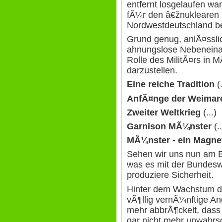
entfernt losgelaufen wa
fÃ¼r den â€žnuklearen 
Nordwestdeutschland be
Grund genug, anlÃ¤ssli
ahnungslose Nebeneina
Rolle des MilitÃ¤rs in 
darzustellen.
Eine reiche Tradition
(.
AnfÃ¤nge der Weimare
Zweiter Weltkrieg
(...)
Garnison MÃ¼nster
(..
MÃ¼nster - ein Magne
Sehen wir uns nun am B
was es mit der Bundesw
produziere Sicherheit.
Hinter dem Wachstum d
vÃ¶llig vernÃ¼nftige A
mehr abbrÃ¶ckelt, dass
gar nicht mehr unwahrs