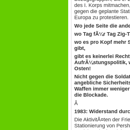
des I. Korps mitmachen
gegen die geplante Sta
Europa zu protestieren.
Wo jede Seite die ande
wo Tag fÃ¼r Tag Zig-
wo es pro Kopf mehr S
gibt,
gibt es keinerlei Rech
AufrÃ¼stungspolitik,
Osten!
Nicht gegen die Solda
angebliche Sicherheit
Waffen immer weniger S
die Blockade.
Â
1983: Widerstand dur
Die AktivitÃ¤ten der F
Stationierung von Pershi