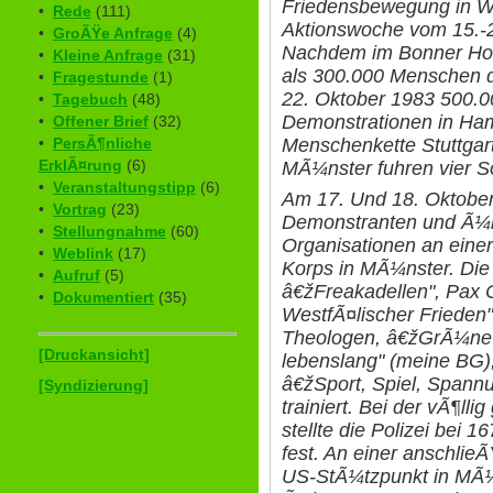
Friedensbewegung in We
•
Rede
(111)
Aktionswoche vom 15.-
•
GroÃŸe Anfrage
(4)
Nachdem im Bonner Hof
•
Kleine Anfrage
(31)
als 300.000 Menschen d
•
Fragestunde
(1)
22. Oktober 1983 500.
•
Tagebuch
(48)
Demonstrationen in Ham
•
Offener Brief
(32)
Menschenkette Stuttgart
•
PersÃ¶nliche
ErklÃ¤rung
(6)
MÃ¼nster fuhren vier 
•
Veranstaltungstipp
(6)
Am 17. Und 18. Oktober 
•
Vortrag
(23)
Demonstranten und Ã¼
•
Stellungnahme
(60)
Organisationen an einer
•
Weblink
(17)
Korps in MÃ¼nster. Di
•
Aufruf
(5)
â€žFreakadellen", Pax C
•
Dokumentiert
(35)
WestfÃ¤lischer Frieden
Theologen, â€žGrÃ¼ne 
[Druckansicht]
lebenslang" (meine BG),
â€žSport, Spiel, Spannu
[Syndizierung]
trainiert. Bei der vÃ¶ll
stellte die Polizei bei 
fest. An einer anschli
US-StÃ¼tzpunkt in MÃ¼n