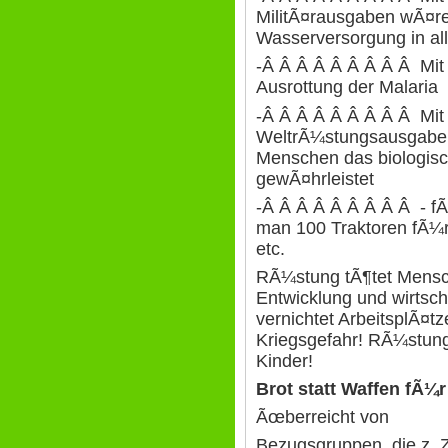
MilitÃ¤rausgaben wÃ¤re
Wasserversorgung in al
-Â Â Â Â Â Â Â Â Â Mit
Ausrottung der Malaria
-Â Â Â Â Â Â Â Â Â Mit
WeltrÃ¼stungsausgaben
Menschen das biologis
gewÃ¤hrleistet
-Â Â Â Â Â Â Â Â Â - f
man 100 Traktoren fÃ¼r 
etc.
RÃ¼stung tÃ¶tet Mensc
Entwicklung und wirtsch
vernichtet ArbeitsplÃ¤t
Kriegsgefahr! RÃ¼stung
Kinder!
Brot statt Waffen fÃ¼r
Ãœberreicht von
Bezugsgruppen, die z. Z