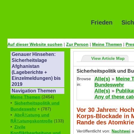
Frieden Sich
Auf dieser Website suchen
|
Zur Person
|
Meine Themen
|
Pre
Genauer Hinsehen:
View Article Map
Sicherheitslage
Afghanistan
Sicherheitspolitik und B
(Lageberichte +
Einzelmeldungen) bis
Alle(s)
»
Meine 
Browse
2019
in:
Bundeswehr
Alle(s)
»
Publika
Navigation Themen
Any of these cat
Meine Themen
(2454)
•
Sicherheitspolitik und
Vor 30 Jahren: Hoc
Bundeswehr
+ (787)
•
AbrÃ¼stung und
Korps-Blockade in
RÃ¼stungskontrolle
(133)
Rande des Atomkri
•
Zivile
Veröffentlicht von:
Nachtwei
a
Konfliktbearbeitung und