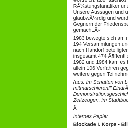
RÃ¼stungsfanatiker uns
Unsere Aussagen und u
glaubwÃ¼rdig und wurd
Gegnern der Friedensbe
gemacht.Â«
1983 bewegte sich am 
194 Versammlungen un
nach Handorf beteiligte
insgesamt 474 Ã¶ffentl
1982 und 1984 kam es b
allein 106 Verfahren ge
weitere gegen Teilnehm
(aus: Im Schatten von L
mitmarschieren!" Eind
Demonstrationsgeschich
Zeitzeugen, im Stadtb
Â
Internes Papier
Blockade I. Korps - Bi