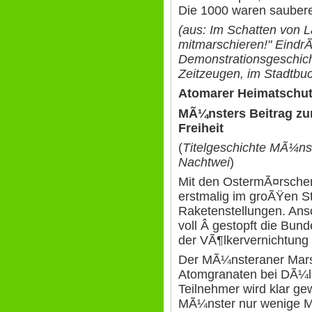
Die 1000 waren sauberer
(aus: Im Schatten von L
mitmarschieren!" Eind
Demonstrationsgeschich
Zeitzeugen, im Stadtb
Atomarer Heimatschut
MÃ¼nsters Beitrag zu
Freiheit
(
Titelgeschichte MÃ¼nst
Nachtwei
)
Mit den OstermÃ¤rsche
erstmalig im groÃŸen St
Raketenstellungen. Ans
voll Â gestopft die Bun
der VÃ¶lkervernichtung i
Der MÃ¼nsteraner Mars
Atomgranaten bei DÃ¼l
Teilnehmer wird klar ge
MÃ¼nster nur wenige 