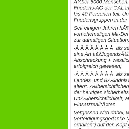
Ã¼ber 6000 Menschen. 
Friedens-AG der GAL i
bis 40 Personen teil. U
Friedensgruppen in der 
Seit einigen Jahren hÃ¶r
von ehemaligen Mit-De
zur damaligen Situation
-Â Â Â Â Â Â Â Â
als s
eine Art â€žJugendsÃ¼
Abschreckung + westlic
erfolgreich gewesen;
-Â Â Â Â Â Â Â Â
als s
Landes- und BÃ¼ndnisve
alten", Ã¼bersichtliche
der heutigen sicherheits
UnÃ¼bersichtlichkeit, a
EinsatzrealitÃ¤ten
Vergessen wird dabei, 
Verteidigungsgedanke (
erhalten") auf den Kopf 