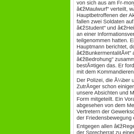
von sich aus am Fr-mor
â€žMaulwurf" verteilt,
Hauptbetroffenen der Akt
fallen zwei Soldaten au
â€žStudent" und â€žHei
an einer Informationsve
teilgenommen hatten. E
Hauptmann berichtet, dor
â€žBunkermentalitÃ¤t" 
â€žBedrohung" zusamme
bestÃ¤tigen das. Er for
mit dem Kommandierend
Der Polizei, die Ã¼ber 
ZutrÃ¤ger schon einig
unsere Absichten und Mot
Form mitgeteilt. Ein Vor
abgesehen von dem Me
Vertretern der Gewerksc
der Friedensbewegung 
Entgegen allen â€žRege
der Sprecherrat zu ein