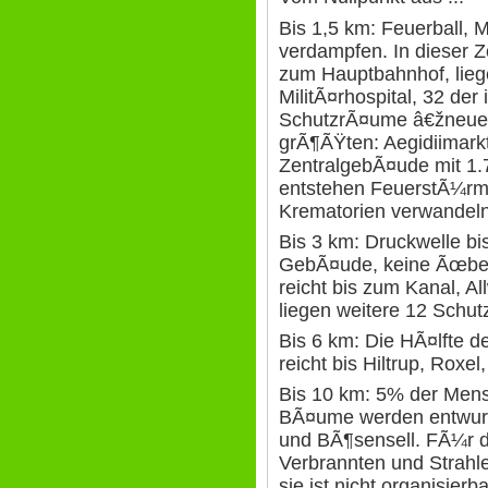
Bis 1,5 km: Feuerball
verdampfen. In dieser Z
zum Hauptbahnhof, liegen
MilitÃ¤rhospital, 32 de
SchutzrÃ¤ume â€žneuer 
grÃ¶ÃŸten: Aegidiimarkt
ZentralgebÃ¤ude mit 1.
entstehen FeuerstÃ¼rm
Krematorien verwandeln
Bis 3 km: Druckwelle bis
GebÃ¤ude, keine Ãœbe
reicht bis zum Kanal, Al
liegen weitere 12 Schu
Bis 6 km: Die HÃ¤lfte d
reicht bis Hiltrup, Roxel
Bis 10 km: 5% der Mens
BÃ¤ume werden entwurze
und BÃ¶sensell. FÃ¼r 
Verbrannten und Strahl
sie ist nicht organisier