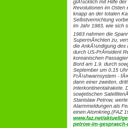
glÃ¼cklich mit Hilfe der 
Revolutionen im Osten 
knapp an der totalen Ka
Selbstvernichtung vor
im Jahr 1983, wie sich s
1983 nahmen die Span
SupermÃ¤chten zu, vers
die AnkÃ¼ndigung des
durch US-PrÃ¤sident R
koreanischen Passagie
Bord am 1.9. durch sow
September um 0.15 Uhr
FrÃ¼hwarnsystem - fÃ¤ls
dann einer zweiten, drit
Interkontinentalrakete. 
sowjetischen Satellite
Stanislaw Petrow, wert
Alarmmeldungen als Feh
einen Atomkrieg.(FAZ 1
www.faz.net/aktuell/ge
petrow-im-gespraech-d