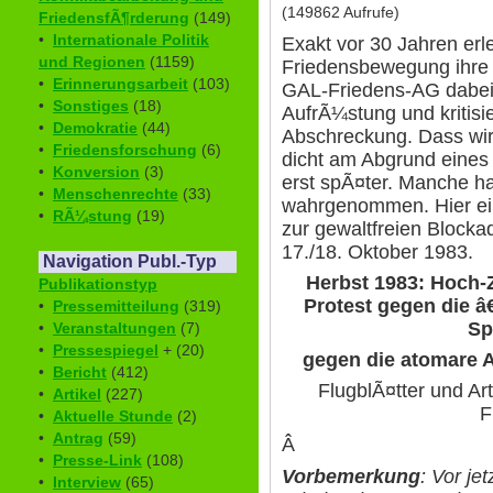
(149862 Aufrufe)
FriedensfÃ¶rderung
(149)
•
Internationale Politik
Exakt vor 30 Jahren erl
und Regionen
(1159)
Friedensbewegung ihre H
•
Erinnerungsarbeit
(103)
GAL-Friedens-AG dabei.
•
Sonstiges
(18)
AufrÃ¼stung und kritis
•
Demokratie
(44)
Abschreckung. Dass wir 
•
Friedensforschung
(6)
dicht am Abgrund eines 
•
Konversion
(3)
erst spÃ¤ter. Manche ha
•
Menschenrechte
(33)
wahrgenommen. Hier eini
•
RÃ¼stung
(19)
zur gewaltfreien Block
17./18. Oktober 1983.
Navigation Publ.-Typ
Herbst 1983: Hoch-
Publikationstyp
Protest gegen die 
•
Pressemitteilung
(319)
Sp
•
Veranstaltungen
(7)
•
Pressespiegel
+ (20)
gegen die atomare 
•
Bericht
(412)
FlugblÃ¤tter und Ar
•
Artikel
(227)
F
•
Aktuelle Stunde
(2)
•
Antrag
(59)
Â
•
Presse-Link
(108)
Vorbemerkung
: Vor je
•
Interview
(65)