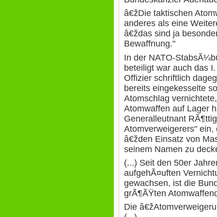
â€žDie taktischen Atom
anderes als eine Weitere
â€ždas sind ja besonde
Bewaffnung."
In der NATO-StabsÃ¼b
beteiligt war auch das I.
Offizier schriftlich dag
bereits eingekesselte s
Atomschlag vernichtete, 
Atomwaffen auf Lager h
Generalleutnant RÃ¶ttig
Atomverweigerers" ein, d
â€žden Einsatz von Mas
seinem Namen zu decke
(...) Seit den 50er Jahr
aufgehÃ¤uften Vernicht
gewachsen, ist die Bun
grÃ¶ÃŸten Atomwaffend
Die â€žAtomverweigerun
(...)