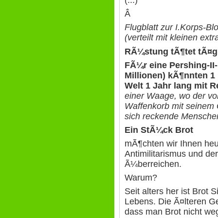
Â
Flugblatt zur I.Korps-B
(verteilt mit kleinen e
RÃ¼stung tÃ¶tet tÃ¤g
FÃ¼r eine Pershing-II
Millionen) kÃ¶nnten 1 
Welt 1 Jahr lang mit 
einer Waage, wo der v
Waffenkorb mit seinem 
sich reckende Menschen
Ein StÃ¼ck Brot
mÃ¶chten wir Ihnen heu
Antimilitarismus und der
Ã¼berreichen.
Warum?
Seit alters her ist Brot 
Lebens. Die Ã¤lteren G
dass man Brot nicht weg