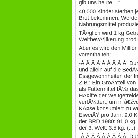
gib uns heute ..."
40.000 Kinder sterben je
Brot bekommen. Werden
Nahrungsmittel produzie
TÃ¤glich wird 1 kg Getr
WeltbevÃ¶lkerung produ
Aber es wird den Milli
vorenthalten:
-Â Â Â Â Â Â Â Â Â Durc
und allein auf die Bed
Essgewohnheiten der Ind
Z.B.: Ein GroÃŸteil von
als Futtermittel fÃ¼r da
HÃ¤lfte der Weltgetreid
verfÃ¼ttert, um in â€žve
KÃ¤se konsumiert zu we
EiweiÃŸ pro Jahr: 9,0 K
der BRD 1980: 91,0 kg,
der 3. Welt: 3,5 kg. (...)
-Â Â Â Â Â Â Â Â Â Durc