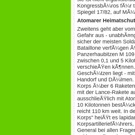
KongressbÃ¼ros fÃ¼r t
Spiegel 17/82, auf MÃ¼
Atomarer Heimatschu
Zweitens geht aber vom 
Gefahr aus - unabhÃ¤ng
sicher der meisten Solda
Bataillone verfÃ¼gen Ã
Panzerhaubitzen M 109
zwischen 0,1 und 5 Kilo
verschieÃŸen kÃ¶nnen. J
GeschÃ¼tzen liegt - mit
Handorf und DÃ¼lmen. 
Korps Ã¼ber 6 Raketenart
mit der Lance-Rakete au
ausschlieÃŸlich mit At
10 Kilotonnen bestÃ¼ck
reicht 110 km weit. In d
Korps" heiÃŸt es lapid
KorpsartilleriefÃ¼hrer
General bei allen Frage