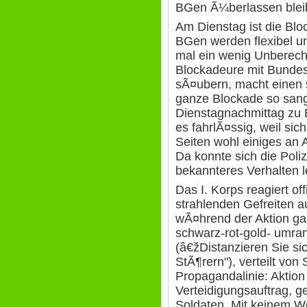
BGen Ã¼berlassen blei
Am Dienstag ist die Blo
BGen werden flexibel un
mal ein wenig Unberec
Blockadeure mit Bunde
sÃ¤ubern, macht einen 
ganze Blockade so sang
Dienstagnachmittag zu E
es fahrlÃ¤ssig, weil sich
Seiten wohl einiges an
Da konnte sich die Poli
bekannteres Verhalten l
Das I. Korps reagiert of
strahlenden Gefreiten a
wÃ¤hrend der Aktion gan
schwarz-rot-gold- umra
(â€žDistanzieren Sie si
StÃ¶rern"), verteilt von
Propagandalinie: Aktion
Verteidigungsauftrag, g
Soldaten. Mit keinem Wo