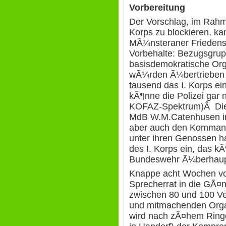
Vorbereitung
Der Vorschlag, im Rahm
Korps zu blockieren, ka
MÃ¼nsteraner Frieden
Vorbehalte: Bezugsgrup
basisdemokratische Orga
wÃ¼rden Ã¼bertrieben d
tausend das I. Korps e
kÃ¶nne die Polizei gar
KOFAZ-Spektrum)Â Die
MdB W.M.Catenhusen in 
aber auch den Kommand
unter ihren Genossen h
des I. Korps ein, das kÃ
Bundeswehr Ã¼berhaupt
Knappe acht Wochen vo
Sprecherrat in die GÃ¤n
zwischen 80 und 100 Ve
und mitmachenden Orga
wird nach zÃ¤hem Ringe