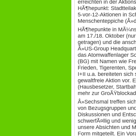
erreichten in der Aktio
HÃ¶hepunkt: Stadtteilak
5-vor-12-Aktionen in Sc
Menschenteppiche (Â»di
HÃ¶hepunkte in MÃ¼nste
am 17./18. Oktober (nu
getragen) und die ans
Â»US-Group Headquarte
das Atomwaffenlager Sc
(BG) mit Namen wie Fre
Frieden, Tigerenten, Sp
I+II u.a. bereiteten sich
gewaltfreie Aktion vor.
(Hausbesetzer, Startba
mehr zur GroÃŸblockad
Â»Sechsmal treffen sich
von Bezugsgruppen und
Diskussionen und Entsc
schwerfÃ¤llig und wenig
unsere Absichten und Mot
Form mitgeteilt. Ein Vor