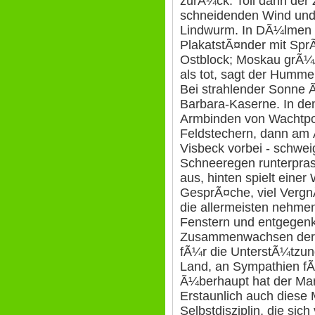
zurÃ¼ck. Toll dann der
schneidenden Wind und
Lindwurm. In DÃ¼lmen 
PlakatstÃ¤nder mit Spr
Ostblock; Moskau grÃ¼Ã
als tot, sagt der Humme
Bei strahlender Sonne Ã
Barbara-Kaserne. In de
Armbinden von Wachtpost
Feldstechern, dann am
Visbeck vorbei - schwei
Schneeregen runterprasse
aus, hinten spielt einer
GesprÃ¤che, viel Vergn
die allermeisten nehmen
Fenstern und entgege
Zusammenwachsen der 
fÃ¼r die UnterstÃ¼tzung
Land, an Sympathien f
Ã¼berhaupt hat der Mars
Erstaunlich auch diese
Selbstdisziplin, die sich