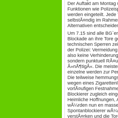
Der Auftakt am Montag u
Funktionen wie Polizeis
werden eingeteilt. Jede 
selbstÃ¤ndig im Rahme
Alternativen entscheide
Um 7.15 sind alle BG`e
Blockade an ihre Tore g
technischen Sperren zei
der Polizei: Vermeidung
also keine Verhinderung
sondern punktuell RÃ¤
Â»nÃ¶tigÂ«. Die meisten
einzelne werden zur Per
Die teilweise hemmung
wegen eines Zigarettenl
vorlÃ¤ufigen Festnahme
Blockierer zugleich ein
Heimliche Hoffnungen,
wÃ¼rden nun en masse 
Spontanblockierer wÃ¼r
verstÃ¤rken und die T