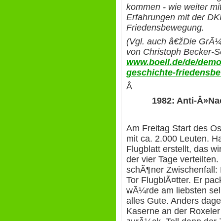
kommen - wie weiter mi
Erfahrungen mit der DK
Friedensbewegung.
(Vgl. auch â€žDie GrÃ
von Christoph Becker-S
www.boell.de/de/demok
geschichte-friedensb
Â
1982: Anti-Â»
Am Freitag Start des 
mit ca. 2.000 Leuten. Ha
Flugblatt erstellt, das
der vier Tage verteilten
schÃ¶ner Zwischenfall:
Tor FlugblÃ¤tter. Er pa
wÃ¼rde am liebsten sel
alles Gute. Anders dage
Kaserne an der Roxeler