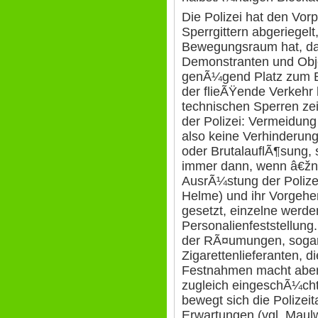
Die Polizei hat den Vorp
Sperrgittern abgeriegel
Bewegungsraum hat, da
Demonstranten und Obje
genÃ¼gend Platz zum Bl
der flieÃŸende Verkehr
technischen Sperren ze
der Polizei: Vermeidung
also keine Verhinderun
oder BrutalauflÃ¶sung,
immer dann, wenn â€žn
AusrÃ¼stung der Polize
Helme) und ihr Vorgehen
gesetzt, einzelne werde
Personalienfeststellung
der RÃ¤umungen, soga
Zigarettenlieferanten, d
Festnahmen macht aber 
zugleich eingeschÃ¼cht
bewegt sich die Polizei
Erwartungen (vgl. Maul