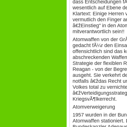
dass Entscheidungen fÃ
wesentlich auf Ebene d
Klartext: Einige Herre
vermutlich den Finger 
â€žEinstieg" in den Ato
mitverantwortlich sein!!
Atomwaffen von der Gr
gedacht fÃ¼r den Einsa
offensichtlich sind das
abschreckenden Waffen
Strategie der flexiblen 
Reagan - von der Begre
ausgeht. Sie verkehrt d
notfalls â€ždas Recht u
Volkes total zu vernich
â€žVerteidigungsstrate
KriegsvÃ¶lkerrecht.
Atomverweigerung
1957 wurden in der Bund
Atomwaffen stationiert.
Bundeskanzler Adenaue