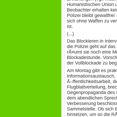
Humanistischen Union u
Beobachter erhalten kei
Polizei bleibt gewaltfre
sich ohne Waffen zu v
ist.
(...)
Das Blockieren in Interv
die Polizei geht auf da
rÃ¤umt sie noch eine Mi
Blockadestunde. Vorsc
der Vollblockade zu be
Am Montag gibt es prakt
Informationsaustausch, 
Ã–ffentlichkeitsarbeit, 
Flugblattverteilung, br
Gegenpropaganda des I. 
dem abendlichen Spreche
Verbesserung beschlosse
Sammelstelle. Ob sich
hinsetzen, um so die R