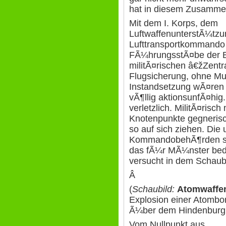
hat in diesem Zusammen
Mit dem I. Korps, dem
LuftwaffenunterstÃ¼t
Lufttransportkommando
FÃ¼hrungsstÃ¤be der B
militÃ¤rischen â€žZent
Flugsicherung, ohne Mu
Instandsetzung wÃ¤ren
vÃ¶llig aktionsunfÃ¤hig
verletzlich. MilitÃ¤risch
Knotenpunkte gegnerisch
so auf sich ziehen. Die
KommandobehÃ¶rden si
das fÃ¼r MÃ¼nster bed
versucht in dem Schaubi
Â
(
Schaubild:
Atomwaffe
Explosion einer Atomb
Ã¼ber dem Hindenburg
Vom Nullpunkt aus ...