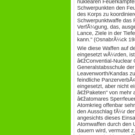
nuklearen Feuerkampfes
Schwerpunkten den Feue
des Korps zu koordiniere
Schwerpunktwaffe das R
VerfÃ¼gung, das, ausge
Lance, Ziele in der Tie
kann." (OsnabrÃ¼ck 198
Wie diese Waffen auf d
eingesetzt wÃ¼rden, is
â€žConvential-Nuclear 
Generalstabsschule der
Leavenworth/Kandas zu
feindliche Panzerverb
eingesetzt, aber nicht e
â€žPaketen" von mehr a
â€žatomares Sperrfeuer"
Atomkrieg offenbar sehr
den Ausschlag fÃ¼r den 
angesichts dieses Eins
Atomwaffen durch den U
dauern wird, vermutet z