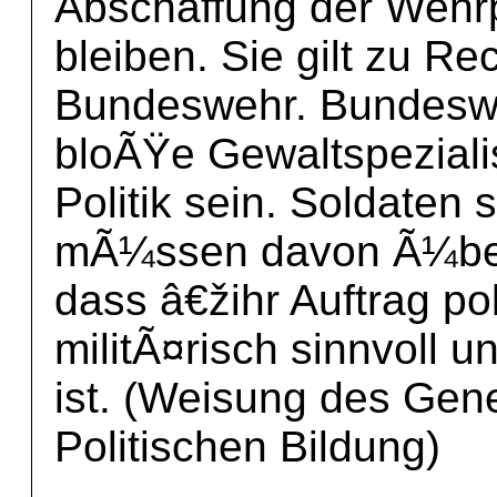
Abschaffung der Wehrp
bleiben. Sie gilt zu R
Bundeswehr. Bundeswe
bloÃŸe Gewaltspeziali
Politik sein. Soldaten 
mÃ¼ssen davon Ã¼ber
dass â€žihr Auftrag po
militÃ¤risch sinnvoll u
ist. (Weisung des Gene
Politischen Bildung)