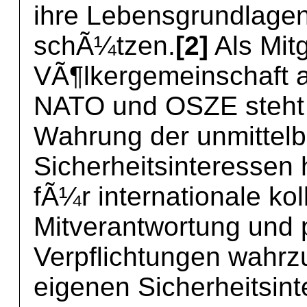
ihre Lebensgrundlagen 
schÃ¼tzen.
[2]
Als Mitg
VÃ¶lkergemeinschaft 
NATO und OSZE steht 
Wahrung der unmittel
Sicherheitsinteressen 
fÃ¼r internationale kol
Mitverantwortung und p
Verpflichtungen wahrz
eigenen Sicherheitsint