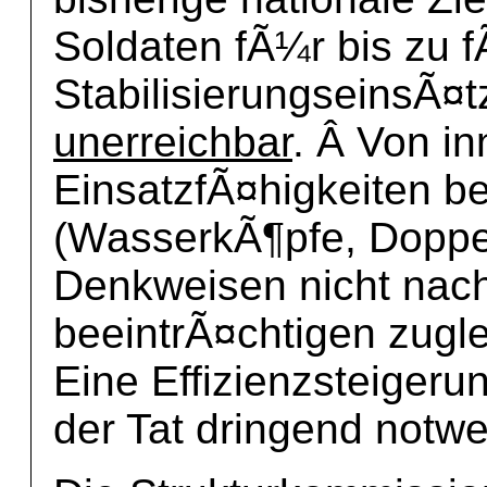
Soldaten fÃ¼r bis zu f
StabilisierungseinsÃ¤
unerreichbar
. Â Von in
EinsatzfÃ¤higkeiten b
(WasserkÃ¶pfe, Doppel
Denkweisen nicht nach
beeintrÃ¤chtigen zugle
Eine Effizienzsteigeru
der Tat dringend notwe