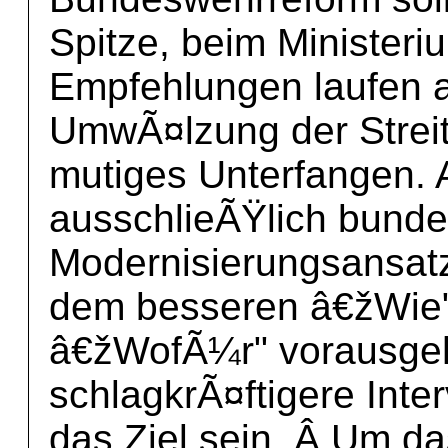
Spitze, beim Ministeri
Empfehlungen laufen a
UmwÃ¤lzung der Streit
mutiges Unterfangen. Al
ausschlieÃŸlich bund
Modernisierungsansatz
dem besseren â€žWie"
â€žWofÃ¼r" vorausgeh
schlagkrÃ¤ftigere Inte
das Ziel sein. Â Um d