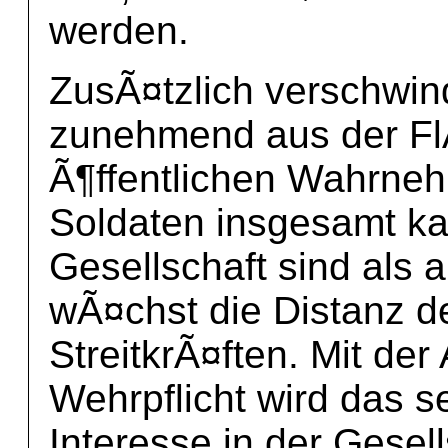
werden.
ZusÃ¤tzlich verschwin
zunehmend aus der Fl
Ã¶ffentlichen Wahrne
Soldaten insgesamt kau
Gesellschaft sind als 
wÃ¤chst die Distanz d
StreitkrÃ¤ften. Mit de
Wehrpflicht wird das s
Interesse in der Gesel