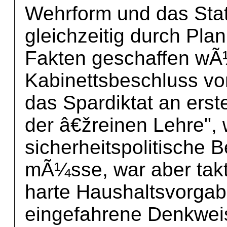
Wehrform und das Sta
gleichzeitig durch Pla
Fakten geschaffen wÃ
Kabinettsbeschluss vo
das Spardiktat an erst
der â€žreinen Lehre",
sicherheitspolitische 
mÃ¼sse, war aber takt
harte Haushaltsvorga
eingefahrene Denkwei