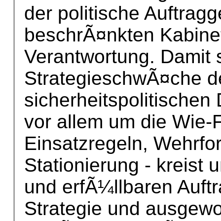
der politische Auftrag
beschrÃ¤nkten Kabinet
Verantwortung. Damit s
StrategieschwÃ¤che 
sicherheitspolitischen 
vor allem um die Wie
Einsatzregeln, Wehrfo
Stationierung - kreist
und erfÃ¼llbaren Auftr
Strategie und ausgewog