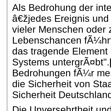
Als Bedrohung der inter
â€žjedes Ereignis und
vieler Menschen oder 
Lebenschancen fÃ¼hrt 
das tragende Element 
Systems untergrÃ¤bt".
Bedrohungen fÃ¼r men
die Sicherheit von Sta
Sicherheit Deutschland
Die Unversehrtheit und