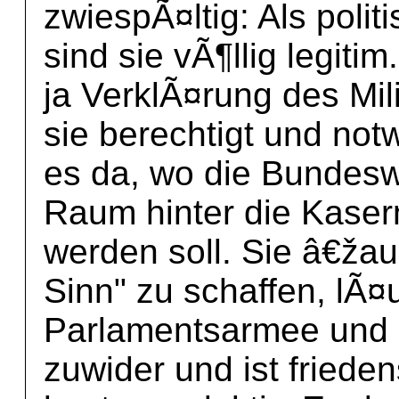
zwiespÃ¤ltig: Als pol
sind sie vÃ¶llig legit
ja VerklÃ¤rung des Mili
sie berechtigt und no
es da, wo die Bundesw
Raum hinter die Kase
werden soll. Sie â€ža
Sinn" zu schaffen, lÃ
Parlamentsarmee und 
zuwider und ist frieden