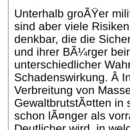
Unterhalb groÃŸer mil
sind aber viele Risik
denkbar, die die Siche
und ihrer BÃ¼rger bei
unterschiedlicher Wahr
Schadenswirkung. Â Int
Verbreitung von Masse
GewaltbrutstÃ¤tten in 
schon lÃ¤nger als vor
Deutlicher wird, in w