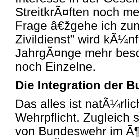
StreitkrÃ¤ften noch m
Frage â€žgehe ich zu
Zivildienst" wird kÃ¼n
JahrgÃ¤nge mehr besc
noch Einzelne.
Die Integration der 
Das alles ist natÃ¼rli
Wehrpflicht. Zugleich s
von Bundeswehr im Ã¶