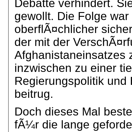
Debatte verhindert. Si
gewollt. Die Folge war
oberflÃ¤chlicher siche
der mit der VerschÃ¤r
Afghanistaneinsatzes
inzwischen zu einer ti
Regierungspolitik un
beitrug.
Doch dieses Mal best
fÃ¼r die lange geforder