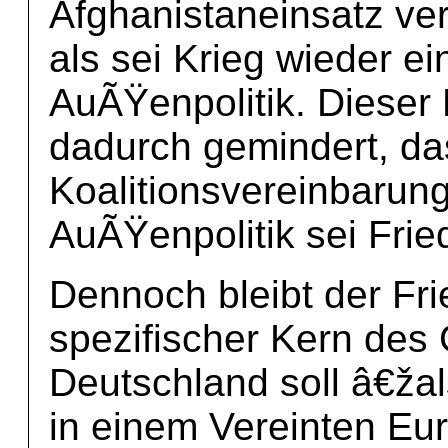
Afghanistaneinsatz ver
als sei Krieg wieder ei
AuÃŸenpolitik. Dieser
dadurch gemindert, das
Koalitionsvereinbarun
AuÃŸenpolitik sei Fried
Dennoch bleibt der Fri
spezifischer Kern des
Deutschland soll â€žal
in einem Vereinten Eu