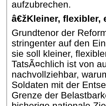
aufzubrechen.
â€žKleiner, flexibler, 
Grundtenor der Reform
stringenter auf den Ei
sie soll kleiner, flexib
TatsÃ¤chlich ist von a
nachvollziehbar, waru
Soldaten mit der Ents
Grenze der Belastbarkei
bisherige nationale Zi