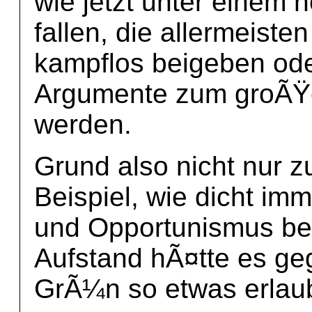
wie jetzt unter einem
fallen, die allermeiste
kampflos beigeben od
Argumente zum groÃŸ
werden.
Grund also nicht nur z
Beispiel, wie dicht i
und Opportunismus bei
Aufstand hÃ¤tte es ge
GrÃ¼n so etwas erlaub