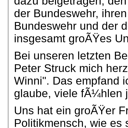
dazu beigetragen, den
der Bundeswehr, ihren
Bundeswehr und der d
insgesamt groÃŸes Unh
Bei unseren letzten 
Peter Struck mich her
Winni". Das empfand i
glaube, viele fÃ¼hlen j
Uns hat ein groÃŸer F
Politikmensch, wie es s