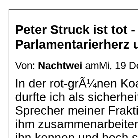
Peter Struck ist tot -
Parlamentarierherz
Von:
Nachtwei
amMi, 19 D
In der rot-grÃ¼nen Koa
durfte ich als sicherhei
Sprecher meiner Frakt
ihm zusammenarbeiten.
ihn kennen und hoch 