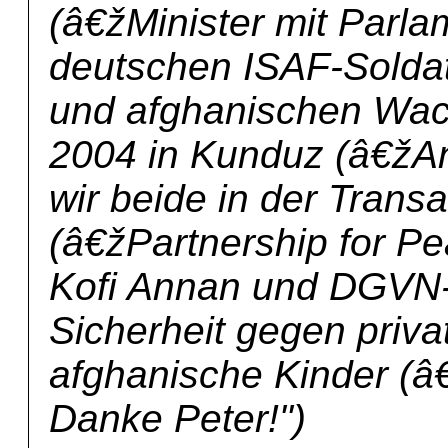
(â€žMinister mit Parlam
deutschen ISAF-Soldat
und afghanischen Wa
2004 in Kunduz (â€žAnt
wir beide in der Trans
(â€žPartnership for Pea
Kofi Annan und DGVN-
Sicherheit gegen priva
afghanische Kinder (â
Danke Peter!")