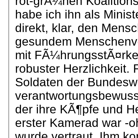
rot-grÃ¼nen Koalitions
habe ich ihn als Minist
direkt, klar, den Mens
gesundem Menschenver
mit FÃ¼hrungsstÃ¤rke
robuster Herzlichkeit.
Soldaten der Bundeswe
verantwortungsbewusste
der ihre KÃ¶pfe und He
erster Kamerad war -o
wurde vertraut. Ihm k