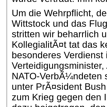
Um die Wehrpflicht, d
Wittstock und das F
stritten wir beharrlich
KollegialitÃ¤t tat das 
besonderes Verdienst i
Verteidigungsminister,
NATO-VerbÃ¼ndeten sta
unter PrÃ¤sident Bus
zum Krieg gegen den I