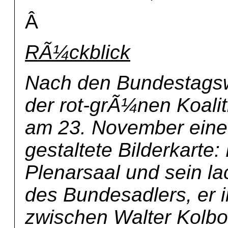
Â
RÃ¼ckblick
Nach den Bundestags
der rot-grÃ¼nen Koalit
am 23. November eine
gestaltete Bilderkart
Plenarsaal und sein l
des Bundesadlers, er 
zwischen Walter Kolb