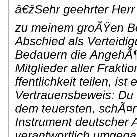
â€žSehr geehrter Herr M
zu meinem groÃŸen B
Abschied als Verteidig
Bedauern die AngehÃ¶
Mitglieder aller Frakti
ffentlichkeit teilen, is
Vertrauensbeweis: Du 
dem teuersten, schÃ¤r
Instrument deutscher 
verantwortlich umgega