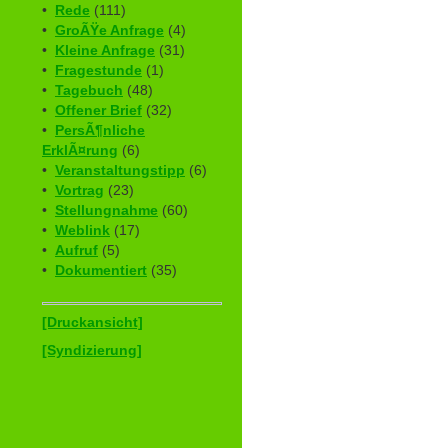
•
Rede
(111)
•
GroÃŸe Anfrage
(4)
•
Kleine Anfrage
(31)
•
Fragestunde
(1)
•
Tagebuch
(48)
•
Offener Brief
(32)
•
PersÃ¶nliche
ErklÃ¤rung
(6)
•
Veranstaltungstipp
(6)
•
Vortrag
(23)
•
Stellungnahme
(60)
•
Weblink
(17)
•
Aufruf
(5)
•
Dokumentiert
(35)
[Druckansicht]
[Syndizierung]