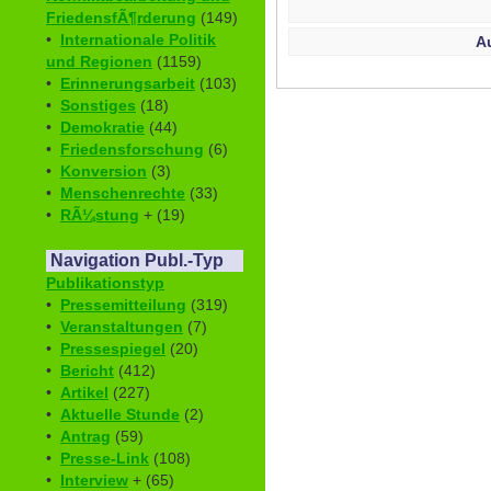
FriedensfÃ¶rderung
(149)
•
Internationale Politik
A
und Regionen
(1159)
•
Erinnerungsarbeit
(103)
•
Sonstiges
(18)
•
Demokratie
(44)
•
Friedensforschung
(6)
•
Konversion
(3)
•
Menschenrechte
(33)
•
RÃ¼stung
+ (19)
Navigation Publ.-Typ
Publikationstyp
•
Pressemitteilung
(319)
•
Veranstaltungen
(7)
•
Pressespiegel
(20)
•
Bericht
(412)
•
Artikel
(227)
•
Aktuelle Stunde
(2)
•
Antrag
(59)
•
Presse-Link
(108)
•
Interview
+ (65)