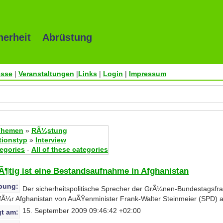
herheit Abrüstung
esse
|
Veranstaltungen
|
Links
|
Login
|
Impressum
Themen
»
RÃ¼stung
tionstyp
»
Interview
tegories
-
All of these categories
Ã¶tig ist eine Bestandsaufnahme in Afghanistan
bung:
Der sicherheitspolitische Sprecher der GrÃ¼nen-Bundestagsfrak
n fÃ¼r Afghanistan von AuÃŸenminister Frank-Walter Steinmeier (SPD) a
15. September 2009 09:46:42 +02:00
t am: