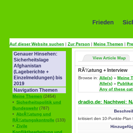
Frieden Sic
Auf dieser Website suchen
|
Zur Person
|
Meine Themen
|
Pr
Genauer Hinsehen:
View Article Map
Sicherheitslage
Afghanistan
RÃ¼stung + Interview
(Lageberichte +
Einzelmeldungen) bis
Browse in:
Alle(s)
»
Meine 
Alle(s)
»
Publika
2019
Any of these ca
Navigation Themen
Meine Themen
(2454)
dradio.de: Nachtwei: N
•
Sicherheitspolitik und
Bundeswehr
(787)
Beschrei
•
AbrÃ¼stung und
kritisiert den 10-Punkte-Pla
RÃ¼stungskontrolle
(133)
•
Zivile
Hinzugefüg
Konfliktbearbeitung und