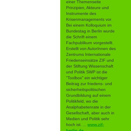
einer Themenseite
Prinzipien, Akteure und
Instrumente des
Krisenmanagements vor.
Bei einem Kolloquium im
Bundestag in Berlin wurde
die Schrift einem
Fachpublikum vorgestellt.
Erstellt von AutorInnen des
Zentrums Internationale
Friedenseinsätze ZIF und
der Stiftung Wissenschaft
und Politik SWP ist die
"Toolbox" ein wichtiger
Beitrag zur friedens- und
sicherheitspolitischen
Grundbildung auf einem
Politikfeld, wo die
Analphabetenrate in der
Gesellschaft, aber auch in
Medien und Politik sehr
hoch ist. ...
www.zif-
berlin.de