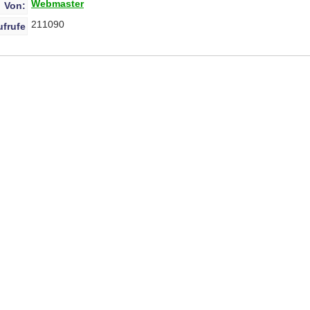
Webmaster
Von:
211090
ufrufe