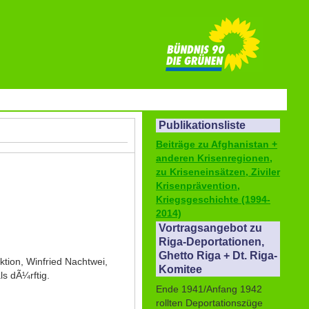
Publikationsliste
Beiträge zu Afghanistan +
anderen Krisenregionen,
zu Kriseneinsätzen, Ziviler
Krisenprävention,
Kriegsgeschichte (1994-
2014)
Vortragsangebot zu
Riga-Deportationen,
Ghetto Riga + Dt. Riga-
tion, Winfried Nachtwei,
Komitee
ls dÃ¼rftig.
Ende 1941/Anfang 1942
rollten Deportationszüge