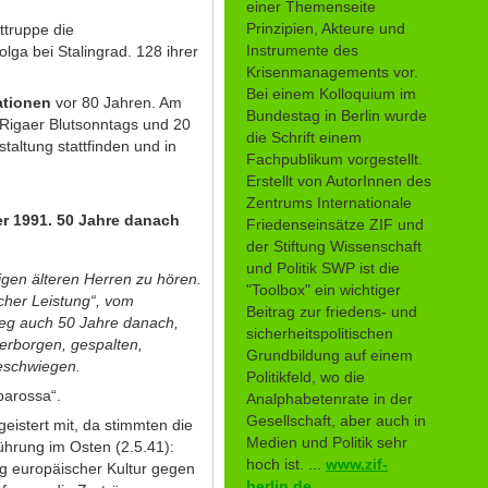
einer Themenseite
Prinzipien, Akteure und
ttruppe die
Instrumente des
lga bei Stalingrad. 128 ihrer
Krisenmanagements vor.
Bei einem Kolloquium im
ationen
vor 80 Jahren. Am
Bundestag in Berlin wurde
Rigaer Blutsonntags und 20
die Schrift einem
altung stattfinden und in
Fachpublikum vorgestellt.
Erstellt von AutorInnen des
Zentrums Internationale
er 1991. 50 Jahre danach
Friedenseinsätze ZIF und
der Stiftung Wissenschaft
und Politik SWP ist die
igen älteren Herren zu hören.
"Toolbox" ein wichtiger
cher Leistung“, vom
Beitrag zur friedens- und
ieg auch 50 Jahre danach,
sicherheitspolitischen
verborgen, gespalten,
Grundbildung auf einem
geschwiegen.
Politikfeld, wo die
barossa“.
Analphabetenrate in der
Gesellschaft, aber auch in
istert mit, da stimmten die
Medien und Politik sehr
hrung im Osten (2.5.41):
hoch ist. ...
www.zif-
g europäischer Kultur gegen
berlin.de