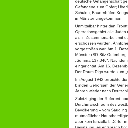
deutsche Gefangenschaft ger
Gefangene zum Opfer; Überle
Schulen, Bauernhöfen Kriegs
in Münster umgekommen.
Unmittelbar hinter den Front
Operationsgebiet alle Juden
als in Zusammenarbeit mit d
erschossen wurden. Ähnliche
vorgestoßen war. Am 1. Deze
Münster (SD-Sitz Gutenbergst
„Summa 137.346“. Nachdem d
eingerichtet. Am 16. Dezembe
Der Raum Riga wurde zum „Au
Im August 1942 erreichte die
blinden Gehorsam der Generäl
Jahren wieder nach Deutschl
Zuletzt ging der Referent no
Durchmarschraum des westfäl
Bevölkerung – vom Säugling 
mutmaßlicher Hauptbeteiligt
aber kein Einzelfall: Dörfer 
Besatzung, es entsprach höc