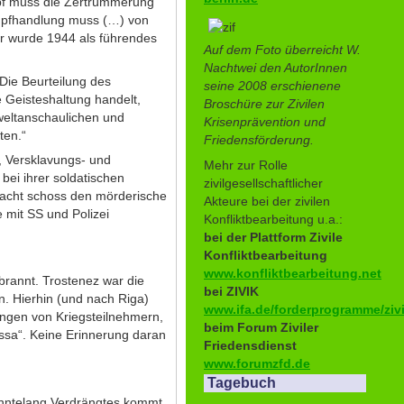
pf muss die Zertrümmerung
ampfhandlung muss (…) von
er wurde 1944 als führendes
Auf dem Foto überreicht W.
Nachtwei den AutorInnen
Die Beurteilung des
seine 2008 erschienene
 Geisteshaltung handelt,
Broschüre zur Zivilen
weltanschaulichen und
Krisenprävention und
ten.“
Friedensförderung.
, Versklavungs- und
Mehr zur Rolle
bei ihrer soldatischen
zivilgesellschaftlicher
rmacht schoss den mörderische
Akteure bei der zivilen
 mit SS und Polizei
Konfliktbearbeitung u.a.:
bei der Plattform Zivile
Konfliktbearbeitung
www.konfliktbearbeitung.net
brannt. Trostenez war die
bei ZIVIK
. Hierhin (und nach Riga)
www.ifa.de/forderprogramme/zivi
ungen von Kriegsteilnehmern,
beim Forum Ziviler
ssa“. Keine Erinnerung daran
Friedensdienst
www.forumzfd.de
Tagebuch
zehntelang Verdrängtes kommt