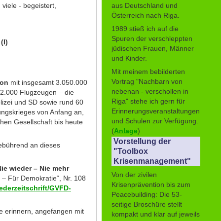
aus Deutschland und
iele - begeistert,
Österreich nach Riga.
1989 stieß ich auf die
Spuren der verschleppten
(I)
jüdischen Frauen, Männer
und Kinder.
Mit meinem bebilderten
Vortrag "Nachbarn von
ion
mit insgesamt 3.050.000
nebenan - verschollen in
 2.000 Flugzeugen – die
Riga" stehe ich gern für
olizei und SD sowie rund 60
Erinnerungsveranstaltungen
ungskrieges von Anfang an,
und Schulen zur Verfügung.
hen Gesellschaft bis heute
(
Anlage
)
Vorstellung der
gebührend an dieses
"Toolbox
Krisenmanagement"
Nie wieder – Nie mehr
Von der zivilen
e – Für Demokratie“, Nr. 108
Krisenprävention bis zum
derzeitschrift/GVFD-
Peacebuilding: Die 53-
seitige Broschüre stellt
e erinnern, angefangen mit
kompakt und klar auf jeweils