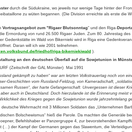
nster
durch die Südukraine, wo jeweils nur wenige Tage hinter der Fron
bataillone zu wüten begannen. (Die Division erreichte als erste die Wo
in
Vortragsangebot zum
"Rigaer Blutsonntag
" und den Riga-
Deport
ie Ermordung von rund 26.500 Rigaer Juden. Zum 80. Jahrestag des 
r Gedenkstätte im Wald von Bikernieki wird in Riga eine Gedenkveranst
röffnet. Daran will ich wie 2001 teilnehmen.
ten.volksbund.de/friedhof/riga-bikerniekiwald
).
taltung an den deutschen Überfall auf die Sowjetunion in Münst
RF (Zeitschrift der GAL Münster) Mai 1991
 Russland gekämpft zu haben“ war am letzten Volkstrauertag noch von ein
ndser-Geschichten vom Russland-Feldzug, von Kameradschaft, „soldatis
usamen Russen“, der harte Gefangenschaft. Unvergessen ist dieser Kr
, aber auch in Deutschland. Doch hierzulande ist die Erinnerung meist 
irklichkeit des Krieges gegen die Sowjetunion wurde jahrzehntelang 
 deutsche Wehrmacht mit 3 Millionen Soldaten das „Unternehmen Bar
dischen Bolschewismus“ hieß die Parole. Da machten die Generäle bege
Hoepner, Befehlshaber er Panzergruppe 4, zur bevorstehenden Kampffü
st (…) der Kampf der Germanen gegen das Slawentum, die Verteidigun