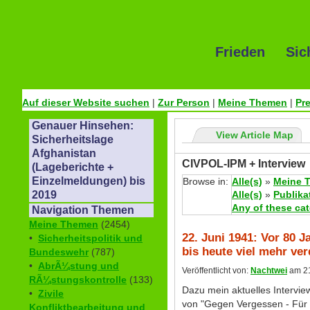
Frieden Sic
Auf dieser Website suchen
|
Zur Person
|
Meine Themen
|
Pr
Genauer Hinsehen:
View Article Map
Sicherheitslage
Afghanistan
CIVPOL-IPM + Interview
(Lageberichte +
Einzelmeldungen) bis
Browse in:
Alle(s)
»
Meine 
Alle(s)
»
Publika
2019
Any of these ca
Navigation Themen
Meine Themen
(2454)
22. Juni 1941: Vor 80 
•
Sicherheitspolitik und
bis heute viel mehr ver
Bundeswehr
(787)
•
AbrÃ¼stung und
Veröffentlicht von:
Nachtwei
am 21
RÃ¼stungskontrolle
(133)
Dazu mein aktuelles Interview
•
Zivile
von "Gegen Vergessen - Für 
Konfliktbearbeitung und