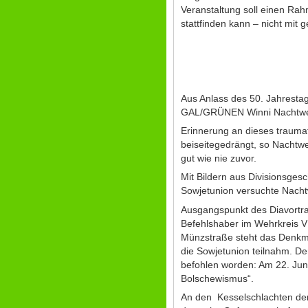
Veranstaltung soll einen Ra
stattfinden kann – nicht mi
Aus Anlass des 50. Jahrestag
GAL/GRÜNEN Winni Nachtwei 
Erinnerung an dieses trauma
beiseitegedrängt, so Nachtw
gut wie nie zuvor.
Mit Bildern aus Divisionsges
Sowjetunion versuchte Nacht
Ausgangspunkt des Diavortra
Befehlshaber im Wehrkreis VI
Münzstraße steht das Denkm
die Sowjetunion teilnahm. D
befohlen worden: Am 22. Juni
Bolschewismus“.
An den Kesselschlachten der 