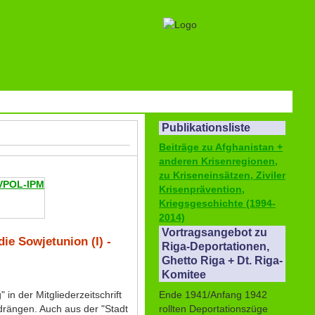
Publikationsliste
Beiträge zu Afghanistan +
anderen Krisenregionen,
zu Kriseneinsätzen, Ziviler
VPOL-IPM
Krisenprävention,
Kriegsgeschichte (1994-
2014)
Vortragsangebot zu
ie Sowjetunion (I) -
Riga-Deportationen,
Ghetto Riga + Dt. Riga-
Komitee
Ende 1941/Anfang 1942
in der Mitgliederzeitschrift
rollten Deportationszüge
drängen. Auch aus der "Stadt