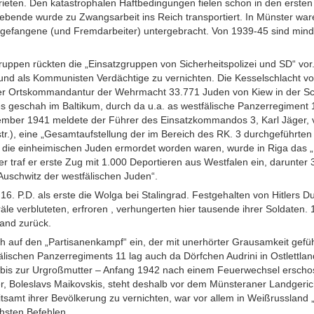
ieten. Den katastrophalen Haftbedingungen fielen schon in den erst
bende wurde zu Zwangsarbeit ins Reich transportiert. In Münster ware
gefangene (und Fremdarbeiter) untergebracht. Von 1939-45 sind min
truppen rückten die „Einsatzgruppen von Sicherheitspolizei und SD“ vor
 und als Kommunisten Verdächtige zu vernichten. Die Kesselschlacht 
er Ortskommandantur der Wehrmacht 33.771 Juden von Kiew in der Sc
s geschah im Baltikum, durch da u.a. as westfälische Panzerregiment 
mber 1941 meldete der Führer des Einsatzkommandos 3, Karl Jäger, 
r.), eine „Gesamtaufstellung der im Bereich des RK. 3 durchgeführten 
ie einheimischen Juden ermordet worden waren, wurde in Riga das „
r traf er erste Zug mit 1.000 Deportieren aus Westfalen ein, darunte
schwitz der westfälischen Juden“.
 16. P.D. als erste die Wolga bei Stalingrad. Festgehalten von Hitlers
e verbluteten, erfroren , verhungerten hier tausende ihrer Soldaten.
and zurück.
ch auf den „Partisanenkampf“ ein, der mit unerhörter Grausamkeit gefü
ischen Panzerregiments 11 lag auch da Dörfchen Audrini in Ostlettla
bis zur Urgroßmutter – Anfang 1942 nach einem Feuerwechsel erscho
er, Boleslavs Maikovskis, steht deshalb vor dem Münsteraner Landgeri
mitsamt ihrer Bevölkerung zu vernichten, war vor allem in Weißrussland
hsten Befehlen.