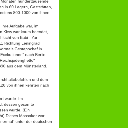
en Monaten hunderttausende
n in 60 Lagern, Gaststätten,
destens 800-1000 von ihnen
. Ihre Aufgabe war, im
von Kiew war kaum beendet,
hlucht von Babi –Yar
11 Richtung Leningrad
vormals Gestapochef in
Exekutionen“ nach Berlin:
Reichsjudenghetto“
r 390 aus dem Münsterland.
 Durchhaltebefehlen und dem
 128 von ihnen kehrten nach
hrt wurde: Im
nd, dessen gesamte
ssen wurde. (Ein
cht) Dieses Massaker war
 „normal“ unter der deutschen