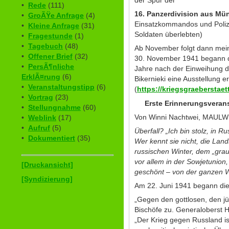
der Spur der
•
Rede
(111)
16. Panzerdivision aus Mü
•
GroÃŸe Anfrage
(4)
Einsatzkommandos und Polizei
•
Kleine Anfrage
(31)
Soldaten überlebten)
•
Fragestunde
(1)
•
Tagebuch
(48)
Ab November folgt dann me
•
Offener Brief
(32)
30. November 1941 begann d
•
PersÃ¶nliche
Jahre nach der Einweihung de
ErklÃ¤rung
(6)
Bikernieki eine Ausstellung e
•
Veranstaltungstipp
(6)
(
https://kriegsgraeberstaet
•
Vortrag
(23)
Erste Erinnerungsverans
•
Stellungnahme
(60)
Von Winni Nachtwei, MAULWU
•
Weblink
(17)
•
Aufruf
(5)
Überfall? „Ich bin stolz, in
•
Dokumentiert
(35)
Wer kennt sie nicht, die La
russischen Winter, dem „gra
vor allem in der Sowjetunion
[Druckansicht]
geschönt – von der ganzen W
[Syndizierung]
Am 22. Juni 1941 begann die
„Gegen den gottlosen, den jü
Bischöfe zu. Generaloberst 
„Der Krieg gegen Russland i