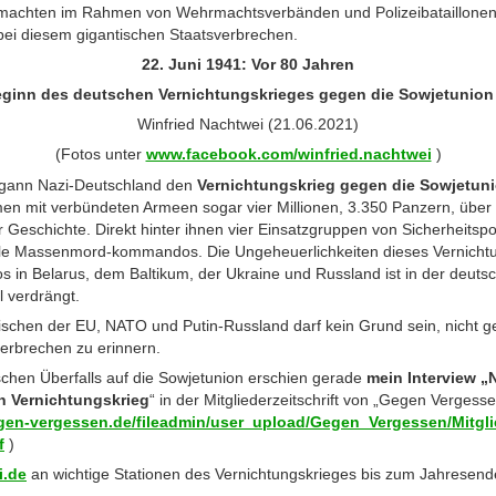
 machten im Rahmen von Wehrmachtsverbänden und Polizeibataillonen v
bei diesem gigantischen Staatsverbrechen.
22. Juni 1941: Vor 80 Jahren
ginn des deutschen Vernichtungskrieges gegen die Sowjetunion 
Winfried Nachtwei (21.06.2021)
(Fotos unter
www.facebook.com/winfried.nachtwei
)
egann Nazi-Deutschland den
Vernichtungskrieg gegen die Sowjetun
n mit verbündeten Armeen sogar vier Millionen, 3.350 Panzern, über
r Geschichte. Direkt hinter ihnen vier Einsatzgruppen von Sicherheitsp
mobile Massenmord-kommandos. Die Ungeheuerlichkeiten dieses Vernicht
in Belarus, dem Baltikum, der Ukraine und Russland ist in der deutsc
l verdrängt.
ischen der EU, NATO und Putin-Russland darf kein Grund sein, nicht 
erbrechen zu erinnern.
chen Überfalls auf die Sowjetunion erschien gerade
mein Interview „
en Vernichtungskrieg
“ in der Mitgliederzeitschrift von „Gegen Vergess
gen-vergessen.de/fileadmin/user_upload/Gegen_Vergessen/Mitglie
f
)
i.de
an wichtige Stationen des Vernichtungskrieges bis zum Jahresend