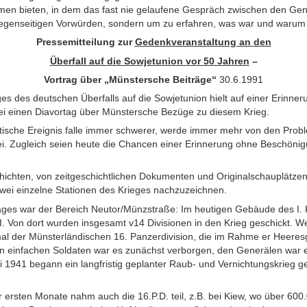
hmen bieten, in dem das fast nie gelaufene Gespräch zwischen den Gen
t gegenseitigen Vorwürden, sondern um zu erfahren, was war und waru
Pressemitteilung zur
Gedenkveranstaltung an den
Überfall auf die Sowjetunion vor 50 Jahren
–
Vortrag über „Münstersche Beiträge“
30.6.1991
es des deutschen Überfalls auf die Sowjetunion hielt auf einer Erinne
einen Diavortag über Münstersche Bezüge zu diesem Krieg.
tische Ereignis falle immer schwerer, werde immer mehr von den Pro
ei. Zugleich seien heute die Chancen einer Erinnerung ohne Beschönig
chichten, von zeitgeschichtlichen Dokumenten und Originalschauplätze
wei einzelne Stationen des Krieges nachzuzeichnen.
ges war der Bereich Neutor/Münzstraße: Im heutigen Gebäude des I. 
. Von dort wurden insgesamt v14 Divisionen in den Krieg geschickt. We
al der Münsterländischen 16. Panzerdivision, die im Rahme er Heere
en einfachen Soldaten war es zunächst verborgen, den Generälen war 
 1941 begann ein langfristig geplanter Raub- und Vernichtungskrieg g
ersten Monate nahm auch die 16.P.D. teil, z.B. bei Kiew, wo über 600