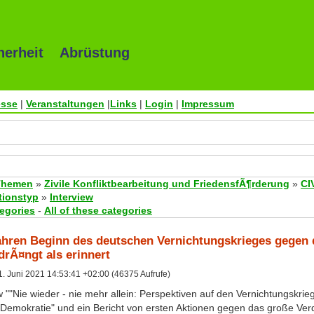
herheit Abrüstung
esse
|
Veranstaltungen
|
Links
|
Login
|
Impressum
Themen
»
Zivile Konfliktbearbeitung und FriedensfÃ¶rderung
»
CI
tionstyp
»
Interview
tegories
-
All of these categories
Jahren Beginn des deutschen Vernichtungskrieges gegen d
drÃ¤ngt als erinnert
. Juni 2021 14:53:41 +02:00 (46375 Aufrufe)
 ""Nie wieder - nie mehr allein: Perspektiven auf den Vernichtungskrieg" 
Demokratie" und ein Bericht von ersten Aktionen gegen das große Ver