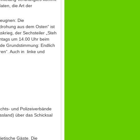
ten, die Art der
leugnen: Die
Bedrohung aus dem Osten“ ist
krieg, der Sechsteiler „Steh
onntags um 14.00 Uhr beim
ende Grundstimmung: Endlich
ren“. Auch in linke und
chts- und Polizeiverbände
ssland) über das Schicksal
jetische Gäste. Die