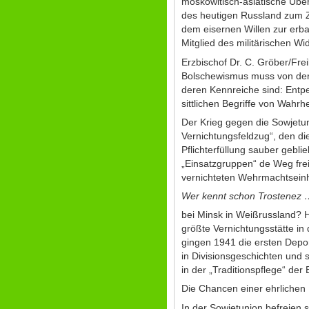
moskowitisch-asiatische Üb
des heutigen Russland zum Z
dem eisernen Willen zur erba
Mitglied des militärischen Wi
Erzbischof Dr. C. Gröber/Fre
Bolschewismus muss von der 
deren Kennreiche sind: Entp
sittlichen Begriffe von Wahrh
Der Krieg gegen die Sowjetu
Vernichtungsfeldzug“, den di
Pflichterfüllung sauber gebl
„Einsatzgruppen“ de Weg fre
vernichteten Wehrmachtseinh
Wer kennt schon Trostenez 
bei Minsk in Weißrussland? 
größte Vernichtungsstätte i
gingen 1941 die ersten Depo
in Divisionsgeschichten und
in der „Traditionspflege“ de
Die Chancen einer ehrlichen 
In der Sowjetunion befreien 