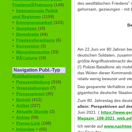
des westfälischen Friedens"
FriedensfÃ¶rderung
(149)
gehorsam, gezwungen - mit 
•
Internationale Politik
und Regionen
(1159)
•
Erinnerungsarbeit
(103)
Be
•
Sonstiges
(18)
•
Demokratie
(44)
•
Friedensforschung
(6)
•
Konversion
(3)
Am 22.Juni vor 80 Jahren b
•
Menschenrechte
(33)
deutschen Soldaten, zusamme
•
RÃ¼stung
(19)
größte Angriffsstreitmacht de
(!) Polizei-Bataillone als 
Navigation Publ.-Typ
das Wüten dieser Kommandos 
Publikationstyp
relativ wenig bewusst und vie
•
Pressemitteilung
(319)
Das gespannte Verhältnis zw
•
Veranstaltungen
(7)
gigantische deutsche Staatsv
•
Pressespiegel
(20)
•
Bericht
(412)
Zum 80. Jahrestag des deuts
•
Artikel
(227)
allein: Perspektiven auf d
•
Aktuelle Stunde
(2)
Juni 2021. (
https://www.ge
•
Antrag
(59)
Magazin_108-2021_web.pd
•
Presse-Link
(108)
Ich werde auf
www.nachtwe
•
Interview
+ (65)