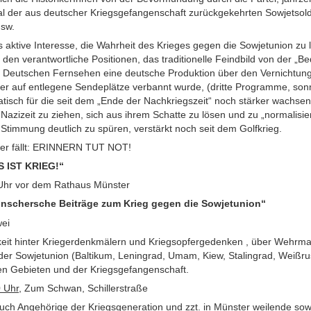
al der aus deutscher Kriegsgefangenschaft zurückgekehrten Sowjetsolda
usw.
 aktive Interesse, die Wahrheit des Krieges gegen die Sowjetunion zu 
 den verantwortliche Positionen, das traditionelle Feindbild von der „
m Deutschen Fernsehen eine deutsche Produktion über den Vernichtungs
 aber auf entlegene Sendeplätze verbannt wurde, (dritte Programme, s
atisch für die seit dem „Ende der Nachkriegszeit“ noch stärker wachs
 Nazizeit zu ziehen, sich aus ihrem Schatte zu lösen und zu „normalisie
e Stimmung deutlich zu spüren, verstärkt noch seit dem Golfkrieg.
wer fällt: ERINNERN TUT NOT!
 IST KRIEG!“
 Uhr vor dem Rathaus Münster
ünschersche Beiträge zum Krieg gegen die Sowjetunion“
ei
hkeit hinter Kriegerdenkmälern und Kriegsopfergedenken , über Wehrma
der Sowjetunion (Baltikum, Leningrad, Umam, Kiew, Stalingrad, Weißru
n Gebieten und der Kriegsgefangenschaft.
0 Uhr
, Zum Schwan, Schillerstraße
ch Angehörige der Kriegsgeneration und zzt. in Münster weilende sow