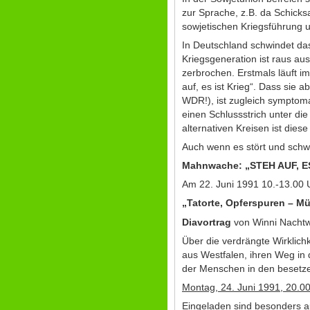
zur Sprache, z.B. da Schicks
sowjetischen Kriegsführung 
In Deutschland schwindet das
Kriegsgeneration ist raus aus
zerbrochen. Erstmals läuft i
auf, es ist Krieg“. Dass sie
WDR!), ist zugleich symptom
einen Schlussstrich unter die
alternativen Kreisen ist dies
Auch wenn es stört und sch
Mahnwache: „STEH AUF, ES
Am 22. Juni 1991 10.-13.00
„Tatorte, Opferspuren – M
Diavortrag
von Winni Nachtw
Über die verdrängte Wirklic
aus Westfalen, ihren Weg in 
der Menschen in den besetze
Montag, 24. Juni 1991, 20.0
Eingeladen sind besonders au