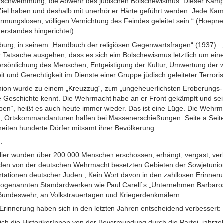
erschwemmung, die Abwehr des jüdischen Bolschewismus. Dieser Kam
iel haben und deshalb mit unerhörter Härte geführt werden. Jede K
rmungslosen, völligen Vernichtung des Feindes geleitet sein.“ (Hoepn
derstandes hingerichtet)
iburg, in seinem „Handbuch der religiösen Gegenwartsfragen“ (1937): „
Tatsache ausgehen, dass es sich eim Bolschewismus letztlich um eine
ersönlichung des Menschen, Entgeistigung der Kultur, Umwertung der 
eit und Gerechtigkeit im Dienste einer Gruppe jüdisch geleiteter Terroris
nion wurde zu einem „Kreuzzug“, zum „ungeheuerlichsten Eroberungs-
e Geschichte kennt. Die Wehrmacht habe an er Front gekämpft und sei 
ieben“, heißt es auch heute immer wieder. Das ist eine Lüge. Die Weh
i, Ortskommandanturen halfen bei Massenerschießungen. Seite a Seite
eiten hunderte Dörfer mitsamt ihrer Bevölkerung.
…
Hier wurden über 200.000 Menschen erschossen, erhängt, vergast, ver
n den von der deutschen Wehrmacht besetzten Gebieten der Sowjetunion
rtationen deutscher Juden., Kein Wort davon in den zahllosen Erinner
 sogenannten Standardwerken wie Paul Carell`s „Unternehmen Barbaro
r Bundeswehr, an Volkstrauertagen und Kriegerdenkmälern.
Erinnerung haben sich in den letzten Jahren entscheidend verbessert:
sich die HistorikerInnen von der Bevormundung durch die Partei, jahr