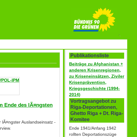
Publikationsliste
Beiträge zu Afghanistan +
anderen Krisenregionen,
zu Kriseneinsätzen, Ziviler
VPOL-IPM
Krisenprävention,
Kriegsgeschichte (1994-
2014)
Vortragsangebot zu
um Ende des lÃ¤ngsten
Riga-Deportationen,
Ghetto Riga + Dt. Riga-
Komitee
 lÃ¤ngster Auslandseinsatz -
Ende 1941/Anfang 1942
rview.
rollten Deportationszüge