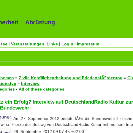
herheit Abrüstung
esse
|
Veranstaltungen
|
Links
|
Login
|
Impressum
Themen
»
Zivile Konfliktbearbeitung und FriedensfÃ¶rderung
»
CI
tionstyp
»
Interview
tegories
-
All of these categories
z ein Erfolg? Interview auf DeutschlandRadio Kultur z
r Bundeswehr
bung:
Am 27. September 2012 endete fÃ¼r die Bundeswehr ihr bisher
wina. Hierzu der Beitrag von DeutschlandRadio Kultur mit meinem Inte
29. September 2012 09:07:45 +02:00
t am: