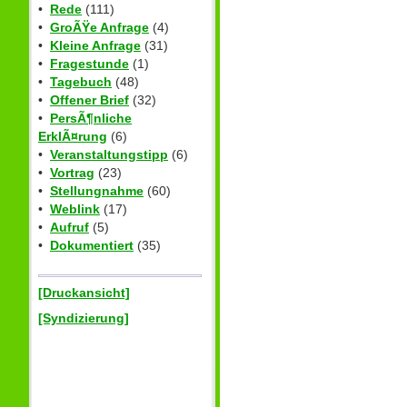
•
Rede
(111)
•
GroÃŸe Anfrage
(4)
•
Kleine Anfrage
(31)
•
Fragestunde
(1)
•
Tagebuch
(48)
•
Offener Brief
(32)
•
PersÃ¶nliche
ErklÃ¤rung
(6)
•
Veranstaltungstipp
(6)
•
Vortrag
(23)
•
Stellungnahme
(60)
•
Weblink
(17)
•
Aufruf
(5)
•
Dokumentiert
(35)
[Druckansicht]
[Syndizierung]