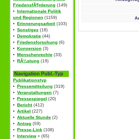
FriedensfÃ¶rderung
(149)
•
Internationale Politik
und Regionen
(1159)
A
•
Erinnerungsarbeit
(103)
•
Sonstiges
(18)
•
Demokratie
(44)
•
Friedensforschung
(6)
•
Konversion
(3)
•
Menschenrechte
(33)
•
RÃ¼stung
(19)
Navigation Publ.-Typ
Publikationstyp
•
Pressemitteilung
(319)
•
Veranstaltungen
(7)
•
Pressespiegel
(20)
•
Bericht
(412)
•
Artikel
(227)
•
Aktuelle Stunde
(2)
•
Antrag
(59)
•
Presse-Link
(108)
•
Interview
+ (65)