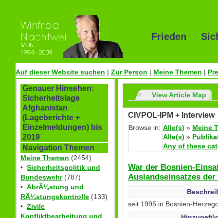
Frieden Sic
Auf dieser Website suchen
|
Zur Person
|
Meine Themen
|
Pr
Genauer Hinsehen:
View Article Map
Sicherheitslage
Afghanistan
CIVPOL-IPM + Interview
(Lageberichte +
Einzelmeldungen) bis
Browse in:
Alle(s)
»
Meine 
Alle(s)
»
Publika
2019
Any of these ca
Navigation Themen
Meine Themen
(2454)
War der Bosnien-Einsat
•
Sicherheitspolitik und
Auslandseinsatzes de
Bundeswehr
(787)
•
AbrÃ¼stung und
Beschrei
RÃ¼stungskontrolle
(133)
seit 1995 in Bosnien-Herzego
•
Zivile
Konfliktbearbeitung und
Hinzugefüg