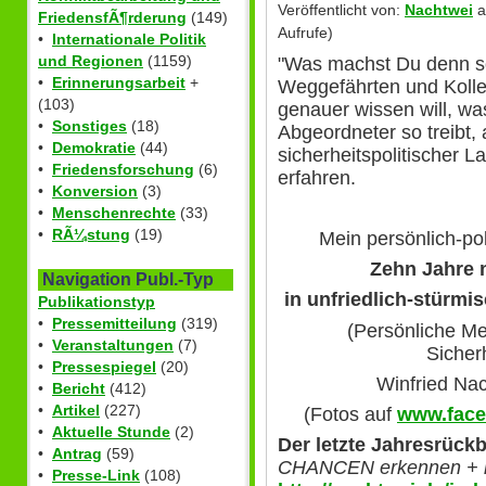
Veröffentlicht von:
Nachtwei
a
FriedensfÃ¶rderung
(149)
Aufrufe)
•
Internationale Politik
und Regionen
(1159)
"Was machst Du denn so?
•
Erinnerungsarbeit
+
Weggefährten und Kolle
(103)
genauer wissen will, wa
•
Sonstiges
(18)
Abgeordneter so treibt, 
•
Demokratie
(44)
sicherheitspolitischer L
•
Friedensforschung
(6)
erfahren.
•
Konversion
(3)
•
Menschenrechte
(33)
•
RÃ¼stung
(19)
Mein persönlich-pol
Zehn Jahre 
Navigation Publ.-Typ
in unfriedlich-stürmi
Publikationstyp
•
Pressemitteilung
(319)
(Persönliche Me
•
Veranstaltungen
(7)
Sicherh
•
Pressespiegel
(20)
Winfried Na
•
Bericht
(412)
•
Artikel
(227)
(Fotos auf
www.face
•
Aktuelle Stunde
(2)
Der letzte Jahresrückb
•
Antrag
(59)
CHANCEN erkennen + 
•
Presse-Link
(108)