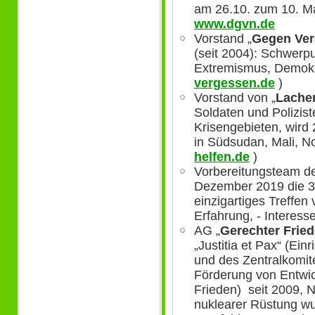
am 26.10. zum 10. Ma
www.dgvn.de
Vorstand „
Gegen Ver
(seit 2004): Schwerp
Extremismus, Demokr
vergessen.de
)
Vorstand von „
Lache
Soldaten und Polizist
Krisengebieten, wird 
in Südsudan, Mali, N
helfen.de
)
Vorbereitungsteam der
Dezember 2019 die 33
einzigartiges Treffe
Erfahrung, - Interesse
AG „
Gerechter Fried
„Justitia et Pax“ (Ein
und des Zentralkomit
Förderung von Entwi
Frieden) seit 2009, 
nuklearer Rüstung w