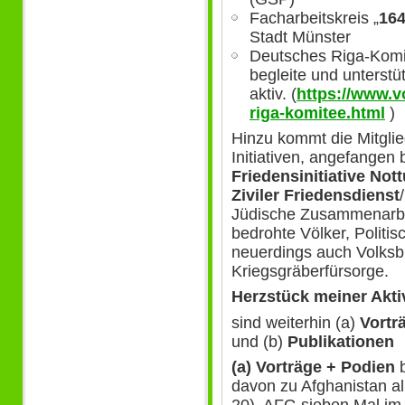
Facharbeitskreis „
164
Stadt Münster
Deutsches Riga-Komite
begleite und unterstü
aktiv. (
https://www.v
riga-komitee.html
)
Hinzu kommt die Mitglie
Initiativen, angefangen 
Friedensinitiative Nott
Ziviler Friedensdienst
Jüdische Zusammenarbei
bedrohte Völker, Politis
neuerdings auch Volks
Kriegsgräberfürsorge.
Herzstück meiner Akti
sind weiterhin (a)
Vortr
und (b)
Publikationen
(a) Vorträge + Podien
b
davon zu Afghanistan al
20), AFG sieben Mal im