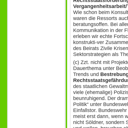
Rechtsstaatsförderung
Vergangenheitsarbeit/T
Wie schon beim Konsulta
waren die Ressorts auch 
beratungsoffen. Bei alle
Kommunikation in der Fl
erleben wir echte Fortsch
konstrukti-ver Zusamme
des Beirats Zivile Krise
Sektorstrategien als Th
(c) Zzt. nicht mit Proje
Dauerthema unter Beoba
Trends und
Bestrebung
Rechtsstaatsgefährdu
des staatlichen Gewalt
viele (ehemalige) Polizi
beunruhigend. Der drama
Politik“ unter Bundeswe
Einfallstor. Bundeswehr
meist erst dann, wenn wa
nicht Söldner, sondern S