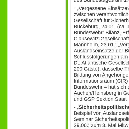
des Bundestages am 17
- „Vergessene Einsätz
zwischen verantwortlicher
Gesellschaft für Sicherh
Bückeburg, 24.01. (ca. 
Bundeswehr: Bilanz, Er
Clausewitz-Gesellschaf
Mannheim, 23.01.; „Ver
Auslandseinsätze der B
Schlussfolgerungen am 
Dt. Atlantische Gesellsc
200 Gäste); dasselbe T
Bildung von Angehörig
Informationsraum (CIR) 
Bundeswehr – hat sich 
Aachen/Heinsberg in Gei
und GSP Sektion Saar, S
- „
Sicherheitspolitisc
Beispiel von Auslandse
Seminar Sicherheitspolit
29.06.; zum 3. Mal Mit