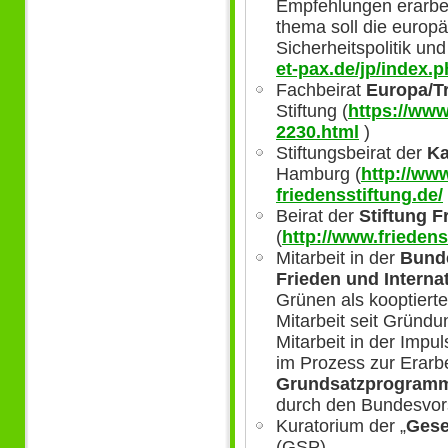
Empfehlungen erarbe
thema soll die europ
Sicherheitspolitik und
et-pax.de/jp/index.
Fachbeirat
Europa/Tr
Stiftung (
https://www
2230.html
)
Stiftungsbeirat der
Ka
Hamburg (
http://ww
friedensstiftung.de/
Beirat der
Stiftung F
(
http://www.friedens
Mitarbeit in der
Bund
Frieden und Interna
Grünen als kooptierte
Mitarbeit seit Gründ
Mitarbeit in der Impul
im Prozess zur Erarb
Grundsatzprogram
durch den Bundesvor
Kuratorium der „
Gesel
(GSP)