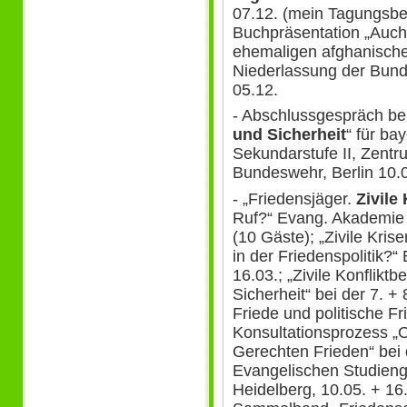
07.12. (mein Tagungsber
Buchpräsentation „Auch.
ehemaligen afghanischen
Niederlassung der Bunde
05.12.
- Abschlussgespräch be
und Sicherheit
“ für ba
Sekundarstufe II, Zentr
Bundeswehr, Berlin 10.
- „Friedensjäger.
Zivile
Ruf?“ Evang. Akademie 
(10 Gäste); „Zivile Kri
in der Friedenspolitik?“
16.03.; „Zivile Konflikt
Sicherheit“ bei der 7. +
Friede und politische F
Konsultationsprozess „
Gerechten Frieden“ bei 
Evangelischen Studieng
Heidelberg, 10.05. + 16