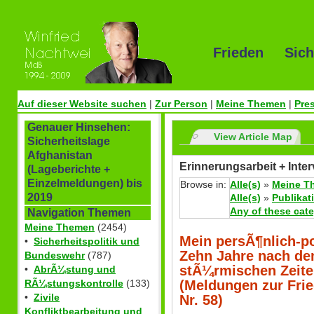
Frieden Sich
Auf dieser Website suchen
|
Zur Person
|
Meine Themen
|
Pre
Genauer Hinsehen:
View Article Map
Sicherheitslage
Afghanistan
Erinnerungsarbeit + Inte
(Lageberichte +
Einzelmeldungen) bis
Browse in:
Alle(s)
»
Meine T
2019
Alle(s)
»
Publikat
Any of these cat
Navigation Themen
Meine Themen
(2454)
Mein persÃ¶nlich-po
•
Sicherheitspolitik und
Zehn Jahre nach dem
Bundeswehr
(787)
stÃ¼rmischen Zeiten
•
AbrÃ¼stung und
(Meldungen zur Fried
RÃ¼stungskontrolle
(133)
•
Zivile
Nr. 58)
Konfliktbearbeitung und