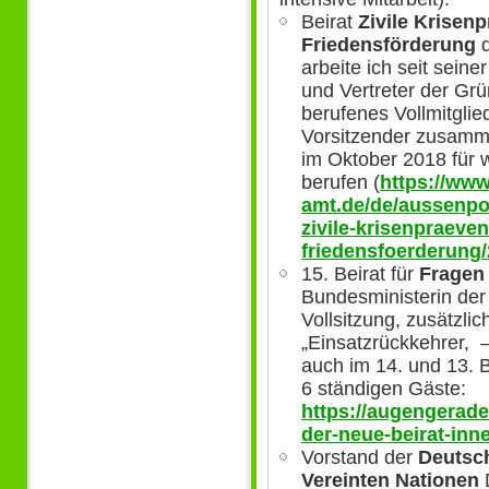
Beirat
Zivile Krisen
Friedensförderung
d
arbeite ich seit sein
und Vertreter der Grü
berufenes Vollmitglie
Vorsitzender zusamme
im Oktober 2018 für w
berufen (
https://www
amt.de/de/aussenpol
zivile-krisenpraeven
friedensfoerderung
15. Beirat für
Fragen
Bundesministerin der 
Vollsitzung, zusätzli
„Einsatzrückkehrer, –
auch im 14. und 13. Be
6 ständigen Gäste:
https://augengerade
der-neue-beirat-inn
Vorstand der
Deutsch
Vereinten Nationen
D