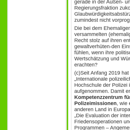
gerade in der Außen- und
Regierungsfraktion zu
Glaubwürdigkeitsabstür
zumindest nicht vorpro
Die bei dem Ehemaligent
versammelten (ehemali
Recht stolz auf ihren e
gewaltverhüten-den Ein
fühlen, wenn ihre polit
Wertschätzung und Würd
erachten?
(c)Seit Anfang 2019 hat
„Internationale polizeil
Hochschule der Polizei i
aufgenommen. Damit ent
Kompetenzzentrum für 
Polizeimissionen
, wie
anderen Land in Europa
„Die Evaluation der inter
Friedensoperationen un
Programmen – Angemes