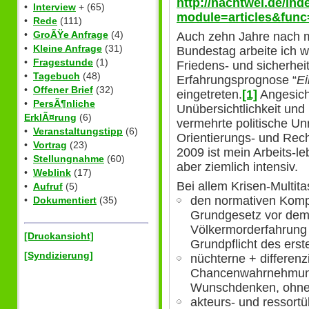
http://nachtwei.de/in
•
Interview
+ (65)
module=articles&func
•
Rede
(111)
•
GroÃŸe Anfrage
(4)
Auch zehn Jahre nach 
•
Kleine Anfrage
(31)
Bundestag arbeite ich wei
•
Fragestunde
(1)
Friedens- und sicherhei
•
Tagebuch
(48)
Erfahrungsprognose “
E
•
Offener Brief
(32)
eingetreten.
[1]
Angesicht
•
PersÃ¶nliche
Unübersichtlichkeit und
ErklÃ¤rung
(6)
vermehrte politische U
•
Veranstaltungstipp
(6)
Orientierungs- und Rech
•
Vortrag
(23)
2009 ist mein Arbeits-l
•
Stellungnahme
(60)
aber ziemlich intensiv.
•
Weblink
(17)
Bei allem Krisen-Multita
•
Aufruf
(5)
den normativen Komp
•
Dokumentiert
(35)
Grundgesetz vor dem 
Völkermorderfahrung 
[Druckansicht]
Grundpflicht des ers
[Syndizierung]
nüchterne + differenz
Chancenwahrnehmung
Wunschdenken, ohne F
akteurs- und ressort