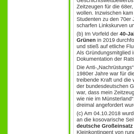
Geschichtswettbewerbs
Zeitzeugen für die 68er,
wollen. Inzwischen kam 
Studenten zu den 70er 
scharfen Linkskurven un
(b) Im Vorfeld der
40-Ja
Grünen
in 2019 durchfo
und stieß auf etliche Flu
Als Gründungsmitglied i
Dokumentation der Ratsf
Die Anti-„Nachrüstungs
1980er Jahre war für di
treibende Kraft und di
der bundesdeutschen Ge
war, dass mein Zeitzeu
wie nie im Münsterland“
dreimal angefordert wur
(c) Am 04.10.2018 wurd
an die kosovarische Sei
deutsche Großeinsatz
Kleinkontingent von run