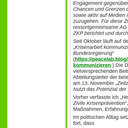
Engagement gegenüber de
Chancen und Grenzen 
sowie aktiv auf Medien 
zuzugehen. Für diese Z
ressortgemeinsame AG e
ZKP berichtet und durch
Seit Oktober läuft auf 
„
Krisenarbeit kommunizi
Bundesregierung
“
(
https://peacelab.blog/
kommunizieren
) Die D
vielversprechenden Bei
Abteilungsleiter der bet
am 13. November „
Zeit
Nutzt das Potenzial de
Vorher verfasste ich „
He
Zivile Krisenprävention
“
Maßnahmen, Erfahrunge
Im politischen Alltag set
fort, dass