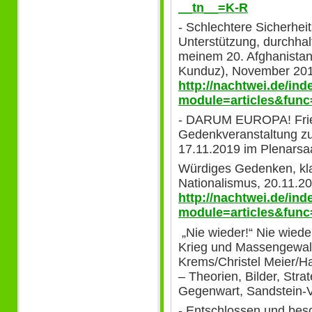
__tn__=K-R
- Schlechtere Sicherhei
Unterstützung, durchhal
meinem 20. Afghanistan
Kunduz), November 201
http://nachtwei.de/in
module=articles&func
- DARUM EUROPA! Fried
Gedenkveranstaltung z
17.11.2019 im Plenarsa
Würdiges Gedenken, kla
Nationalismus, 20.11.20
http://nachtwei.de/in
module=articles&func
„Nie wieder!“ Nie wied
Krieg und Massengewalt,
Krems/Christel Meier/H
– Theorien, Bilder, Stra
Gegenwart, Sandstein-V
- Entschlossen und be