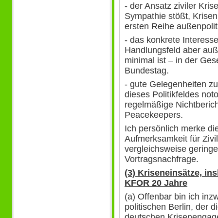
- der Ansatz ziviler Kri
Sympathie stößt, Krisen
ersten Reihe außenpoli
- das konkrete Interess
Handlungsfeld aber au
minimal ist – in der Ges
Bundestag.
- gute Gelegenheiten zu
dieses Politikfeldes not
regelmäßige Nichtberic
Peacekeepers.
Ich persönlich merke di
Aufmerksamkeit für Zivi
vergleichsweise geringe
Vortragsnachfrage.
(3) Kriseneinsätze, i
KFOR 20 Jahre
(a) Offenbar bin ich in
politischen Berlin, der 
deutschen Krisenengage