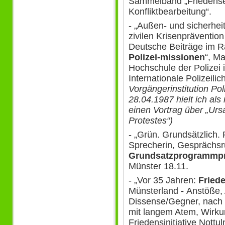
Sammelband „Friedenseth
Konfliktbearbeitung“.
- „Außen- und sicherhei
zivilen Krisenprävention
Deutsche Beiträge im
Polizei-missionen
“, M
Hochschule der Polizei 
Internationale Polizeil
Vorgängerinstitution Po
28.04.1987 hielt ich als
einen Vortrag über „Ur
Protestes“)
- „Grün. Grundsätzlich. 
Sprecherin, Gesprächs
Grundsatzprogrammp
Münster 18.11.
- „Vor 35 Jahren:
Fried
Münsterland
-
Anstöße, 
Dissense/Gegner, nach d
mit langem Atem, Wirku
Friedensinitiative Nottul