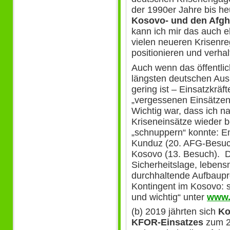
der 1990er Jahre bis heu
Kosovo- und den Afgh
kann ich mir das auch eh
vielen neueren Krisenreg
positionieren und verha
Auch wenn das öffentlic
längsten deutschen Aus
gering ist – Einsatzkräf
„vergessenen Einsätzen“-
Wichtig war, dass ich n
Kriseneinsätze wieder 
„schnuppern“ konnte: E
Kunduz (20. AFG-Besuch
Kosovo (13. Besuch). D
Sicherheitslage, lebens
durchhaltende Aufbaupr
Kontingent im Kosovo: s
und wichtig“ unter
www.
(b) 2019 jährten sich
Ko
KFOR-Einsatzes
zum 20