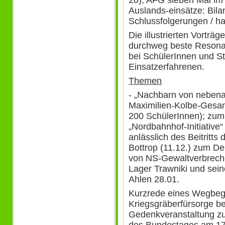
Auslands-einsätze: Bila
Schlussfolgerungen / hat
Die illustrierten Vorträ
durchweg beste Resonanz
bei SchülerInnen und St
Einsatzerfahrenen.
Themen
- „Nachbarn von neben
Maximilien-Kolbe-Gesam
200 SchülerInnen); zum
„Nordbahnhof-Initiative
anlässlich des Beitritts
Bottrop (11.12.) zum D
von NS-Gewaltverbreche
Lager Trawniki und sei
Ahlen 28.01.
Kurzrede eines Wegbeg
Kriegsgräberfürsorge be
Gedenkveranstaltung zu