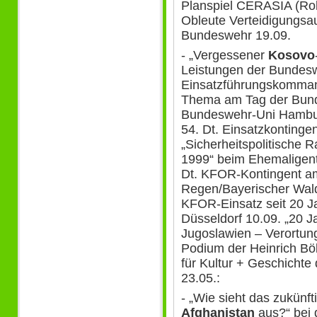
Planspiel CERASIA (Roll
Obleute Verteidigungs
Bundeswehr 19.09.
- „Vergessener
Kosovo
Leistungen der Bundes
Einsatzführungskomman
Thema am Tag der Bund
Bundeswehr-Uni Hambur
54. Dt. Einsatzkontinge
„Sicherheitspolitisch
1999“ beim Ehemaligentr
Dt. KFOR-Kontingent am
Regen/Bayerischer Wald
KFOR-Einsatz seit 20 J
Düsseldorf 10.09. „20 J
Jugoslawien – Verortun
Podium der Heinrich Böll
für Kultur + Geschichte 
23.05.:
- „Wie sieht das zukünf
Afghanistan
aus?“ bei 