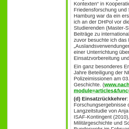
Kontexten“ in Kooperatio
Friedensforschung und S
Hamburg war da ein erst
ich an der DHPol vor di
Studierenden (Master-S
Beiträge zu internation
zuvor besuchte ich das
„Auslandsverwendungen“
einer Unterrichtung übe
Einsatzvorbereitung und
Ein ganz besonderes Er
Jahre Beteiligung der N
Polizeimissionen am 03
Geschichte. (
www.nach
module=articles&func
(d) Einsatzrückkehrer
Forschungsergebnisse d
Langzeitstudie von Anja
ISAF-Kontingent (2010),
Militärgeschichte und S
Bundeswehr im Februar v