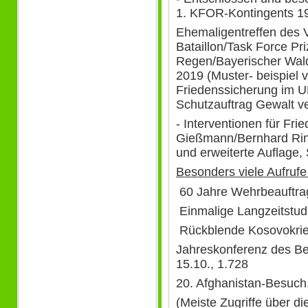
1. KFOR-Kontingents 1
Ehemaligentreffen des 
Bataillon/Task Force Pri
Regen/Bayerischer Wald
2019 (Muster- beispiel v
Friedenssicherung im UN
Schutzauftrag Gewalt ve
- Interventionen für Frie
Gießmann/Bernhard Rink
und erweiterte Auflage,
Besonders viele Aufrufe 
60 Jahre Wehrbeauftrag
Einmalige Langzeitstudi
Rückblende Kosovokrieg
Jahreskonferenz des Bei
15.10., 1.728
20. Afghanistan-Besuch,
(Meiste Zugriffe über d