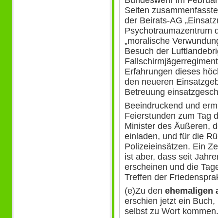
Seiten zusammenfasste
der Beirats-AG „Einsatz
Psychotraumazentrum d
„moralische Verwundun
Besuch der Luftlandebri
Fallschirmjägerregiment
Erfahrungen dieses höch
den neueren Einsatzgeb
Betreuung einsatzgeschä
Beeindruckend und ermu
Feierstunden zum Tag d
Minister des Äußeren, d
einladen, und für die R
Polizeieinsätzen. Ein 
ist aber, dass seit Jahr
erscheinen und die Tag
Treffen der Friedenspra
(e)Zu den
ehemaligen 
erschien jetzt ein Buch
selbst zu Wort kommen.