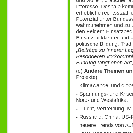
und wollen, brauchen a
Interesse. Deshalb komm
erhebliche rechtsstaatli
Potenzial unter Bundes
wahrzunehmen und zu un
den Feldern Einsatzbeg
Einsatzrückkehrer und 
politische Bildung, Tradi
„
Beiträge zu Innerer Lag
Besonderen Vorkommni
Führung fängt oben an
“
(d)
Andere Themen un
Projekte)
- Klimawandel und glo
- Spannungs- und Krisen
Nord- und Westafrika,
- Flucht, Vertreibung, M
- Russland, China, US-P
- neuere Trends von Auf