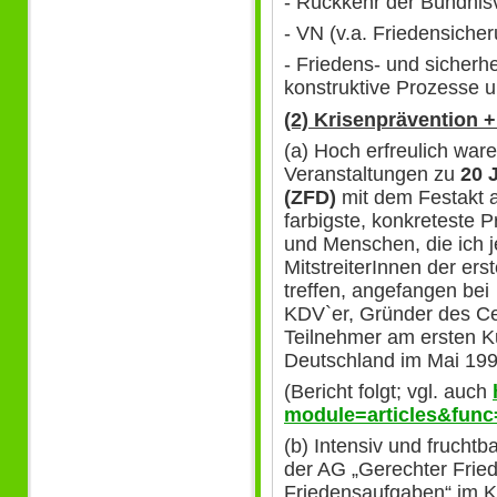
- Rückkehr der Bündnis
- VN (v.a. Friedensiche
- Friedens- und sicherh
konstruktive Prozesse 
(2) Krisenprävention 
(a) Hoch erfreulich war
Veranstaltungen zu
20 
(ZFD)
mit dem Festakt a
farbigste, konkreteste P
und Menschen, die ich je
MitstreiterInnen der er
treffen, angefangen bei
KDV`er, Gründer des Cen
Teilnehmer am ersten Kur
Deutschland im Mai 199
(Bericht folgt; vgl. auch
module=articles&func
(b) Intensiv und fruchtb
der AG „Gerechter Fried
Friedensaufgaben“ im K