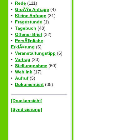
•
Rede
(111)
•
GroÃŸe Anfrage
(4)
•
Kleine Anfrage
(31)
•
Fragestunde
(1)
•
Tagebuch
(48)
•
Offener Brief
(32)
•
PersÃ¶nliche
ErklÃ¤rung
(6)
•
Veranstaltungstipp
(6)
•
Vortrag
(23)
•
Stellungnahme
(60)
•
Weblink
(17)
•
Aufruf
(5)
•
Dokumentiert
(35)
[Druckansicht]
[Syndizierung]