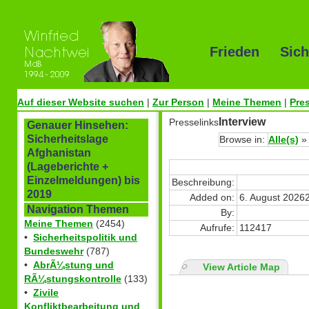
Frieden Sich
Auf dieser Website suchen
|
Zur Person
|
Meine Themen
|
Pre
Interview
Presselinks
Genauer Hinsehen:
Sicherheitslage
Browse in:
Alle(s)
Afghanistan
(Lageberichte +
Einzelmeldungen) bis
Beschreibung:
2019
Added on:
6. August 2026
Navigation Themen
By:
Meine Themen
(2454)
Aufrufe:
112417
•
Sicherheitspolitik und
Bundeswehr
(787)
•
AbrÃ¼stung und
View Article Map
RÃ¼stungskontrolle
(133)
•
Zivile
Konfliktbearbeitung und