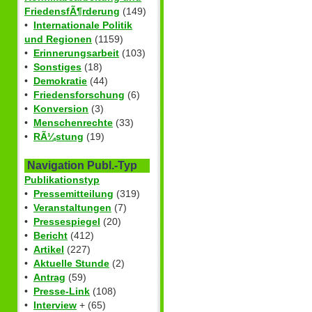
FriedensfÃ¶rderung
(149)
•
Internationale Politik
und Regionen
(1159)
•
Erinnerungsarbeit
(103)
•
Sonstiges
(18)
•
Demokratie
(44)
•
Friedensforschung
(6)
•
Konversion
(3)
•
Menschenrechte
(33)
•
RÃ¼stung
(19)
Navigation Publ.-Typ
Publikationstyp
•
Pressemitteilung
(319)
•
Veranstaltungen
(7)
•
Pressespiegel
(20)
•
Bericht
(412)
•
Artikel
(227)
•
Aktuelle Stunde
(2)
•
Antrag
(59)
•
Presse-Link
(108)
•
Interview
+ (65)