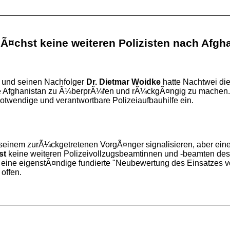
Ã¤chst keine weiteren Polizisten nach Afgh
und seinen Nachfolger
Dr. Dietmar Woidke
hatte Nachtwei die
e Afghanistan zu Ã¼berprÃ¼fen und rÃ¼ckgÃ¤ngig zu machen. 
otwendige und verantwortbare Polizeiaufbauhilfe ein.
 seinem zurÃ¼ckgetretenen VorgÃ¤nger signalisieren, aber eine
st
keine weiteren Polizeivollzugsbeamtinnen und -beamten des 
ne eigenstÃ¤ndige fundierte "Neubewertung des Einsatzes vor a
offen.