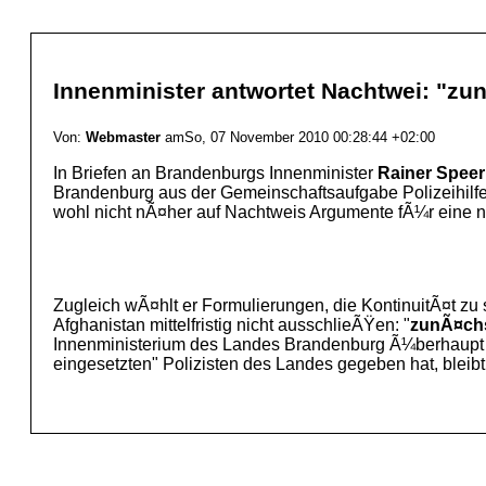
Innenminister antwortet Nachtwei: "zun
Von:
Webmaster
amSo, 07 November 2010 00:28:44 +02:00
In Briefen an Brandenburgs Innenminister
Rainer Speer
Brandenburg aus der Gemeinschaftsaufgabe Polizeihilf
wohl nicht nÃ¤her auf Nachtweis Argumente fÃ¼r eine n
Zugleich wÃ¤hlt er Formulierungen, die KontinuitÃ¤t zu
Afghanistan mittelfristig nicht ausschlieÃŸen: "
zunÃ¤ch
Innenministerium des Landes Brandenburg Ã¼berhaupt ei
eingesetzten" Polizisten des Landes gegeben hat, bleibt 