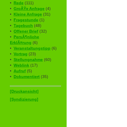
•
Rede
(111)
•
GroÃŸe Anfrage
(4)
•
Kleine Anfrage
(31)
•
Fragestunde
(1)
•
Tagebuch
(48)
•
Offener Brief
(32)
•
PersÃ¶nliche
ErklÃ¤rung
(6)
•
Veranstaltungstipp
(6)
•
Vortrag
(23)
•
Stellungnahme
(60)
•
Weblink
(17)
•
Aufruf
(5)
•
Dokumentiert
(35)
[Druckansicht]
[Syndizierung]