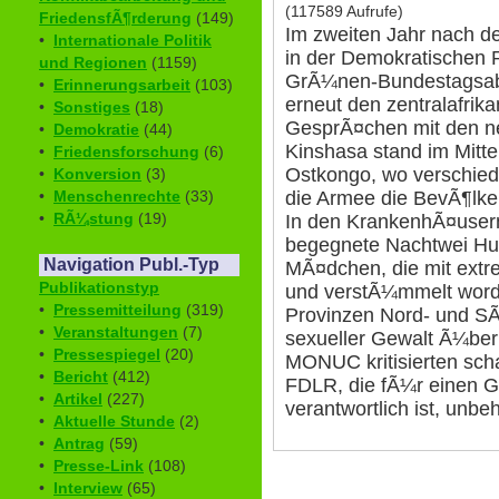
(117589 Aufrufe)
FriedensfÃ¶rderung
(149)
Im zweiten Jahr nach d
•
Internationale Politik
in der Demokratischen 
und Regionen
(1159)
GrÃ¼nen-Bundestagsa
•
Erinnerungsarbeit
(103)
erneut den zentralafrik
•
Sonstiges
(18)
GesprÃ¤chen mit den n
•
Demokratie
(44)
Kinshasa stand im Mitt
•
Friedensforschung
(6)
Ostkongo, wo verschie
•
Konversion
(3)
•
Menschenrechte
(33)
die Armee die BevÃ¶lker
•
RÃ¼stung
(19)
In den KrankenhÃ¤use
begegnete Nachtwei Hu
Navigation Publ.-Typ
MÃ¤dchen, die mit extr
Publikationstyp
und verstÃ¼mmelt word
•
Pressemitteilung
(319)
Provinzen Nord- und SÃ
•
Veranstaltungen
(7)
sexueller Gewalt Ã¼berh
•
Pressespiegel
(20)
MONUC kritisierten scha
•
Bericht
(412)
FDLR, die fÃ¼r einen G
•
Artikel
(227)
verantwortlich ist, unbe
•
Aktuelle Stunde
(2)
•
Antrag
(59)
•
Presse-Link
(108)
•
Interview
(65)