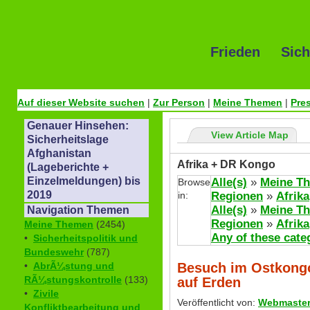
Frieden Sich
Auf dieser Website suchen
|
Zur Person
|
Meine Themen
|
Pre
Genauer Hinsehen:
View Article Map
Sicherheitslage
Afghanistan
Afrika + DR Kongo
(Lageberichte +
Einzelmeldungen) bis
Alle(s)
»
Meine T
Browse
2019
in:
Regionen
»
Afrika
Alle(s)
»
Meine T
Navigation Themen
Regionen
»
Afrika
Meine Themen
(2454)
Any of these cate
•
Sicherheitspolitik und
Bundeswehr
(787)
Besuch im Ostkongo
•
AbrÃ¼stung und
RÃ¼stungskontrolle
(133)
auf Erden
•
Zivile
Veröffentlicht von:
Webmaste
Konfliktbearbeitung und