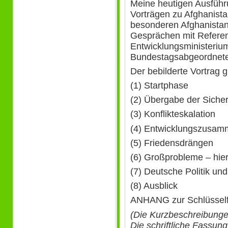
Meine heutigen Ausführ
Vorträgen zu Afghanista
besonderen Afghanistan
Gesprächen mit Referen
Entwicklungsministeriu
Bundestagsabgeordneten 
Der bebilderte Vortrag 
(1) Startphase
(2) Übergabe der Siche
(3) Konflikteskalation
(4) Entwicklungszusam
(5) Friedensdrängen
(6) Großprobleme – hier
(7) Deutsche Politik un
(8) Ausblick
ANHANG zur Schlüssel
(Die Kurzbeschreibunge
Die schriftliche Fassu