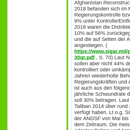
Afghanistan Reconstruc
2018 befanden sich im M
Regierungskontrolle bz
9% unter Kontrolle/Einf
2018 waren die Distrikt
10% auf 56% zurückgega
und die auf Seiten der 
angestiegen. (
https://www.sigar.mil/
30qr.pdf
, S. 70) Laut 
sollen aber nicht 44% de
kontrolliert oder umkämp
Jahren wiederholte Beh
Regierungskräften und A
ist auch aus den folgen
jährliche Schwundrate d
soll 30% betragen. Laut
Taliban 2014 über rund
verfügt haben. Lt o.g. 
der ANDSF von Mai bis 
dem Zeitraum. Die mei