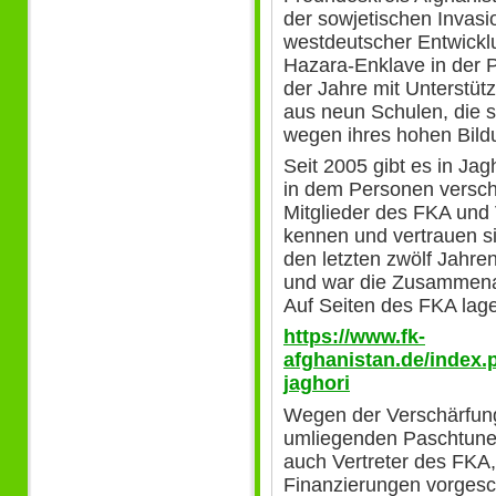
der sowjetischen Invas
westdeutscher Entwicklu
Hazara-Enklave in der 
der Jahre mit Unterstüt
aus neun Schulen, die st
wegen ihres hohen Bild
Seit 2005 gibt es in Jag
in dem Personen versc
Mitglieder des FKA und 
kennen und vertrauen si
den letzten zwölf Jahre
und war die Zusammenar
Auf Seiten des FKA lag
https://www.fk-
afghanistan.de/index.p
jaghori
Wegen der Verschärfung
umliegenden Paschtunenge
auch Vertreter des FKA,
Finanzierungen vorgesc