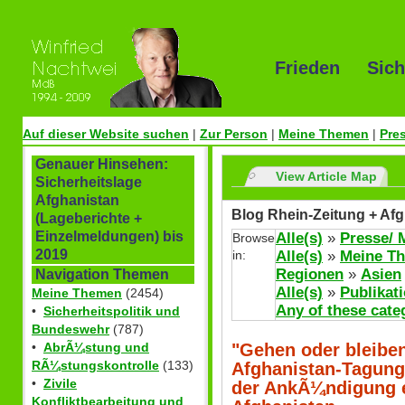
Frieden Sich
Auf dieser Website suchen
|
Zur Person
|
Meine Themen
|
Pre
Genauer Hinsehen:
View Article Map
Sicherheitslage
Afghanistan
Blog Rhein-Zeitung + Afg
(Lageberichte +
Einzelmeldungen) bis
Alle(s)
»
Presse/ 
Browse
2019
in:
Alle(s)
»
Meine T
Regionen
»
Asien
Navigation Themen
Alle(s)
»
Publikat
Meine Themen
(2454)
Any of these cate
•
Sicherheitspolitik und
Bundeswehr
(787)
"Gehen oder bleiben
•
AbrÃ¼stung und
RÃ¼stungskontrolle
(133)
Afghanistan-Tagung 
•
Zivile
der AnkÃ¼ndigung 
Konfliktbearbeitung und