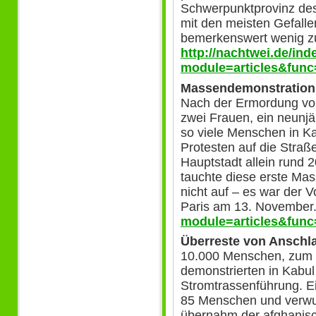
Schwerpunktprovinz des
mit den meisten Gefall
bemerkenswert wenig z
http://nachtwei.de/in
module=articles&func
Massendemonstration 
Nach der Ermordung von
zwei Frauen, ein neunj
so viele Menschen in K
Protesten auf die Straße
Hauptstadt allein rund 
tauchte diese erste Ma
nicht auf – es war der 
Paris am 13. November.
module=articles&func
Überreste von Anschl
10.000 Menschen, zum g
demonstrierten in Kabul 
Stromtrassenführung. E
85 Menschen und verwu
übernahm der afghanisc