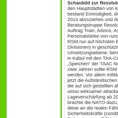
Schaubild zur Resolut
den Hauptstädten von K
bestand Einmütigkeit, 
2014 abzuziehen und d
Beratungstruppe Resolu
Auftrag Train, Advice, A
Personalstärke von rund
RSM nur auf höchsten E
Divisionen) in geschütz
Umsetzungsebene, bera
in Kabul mit den TAA-C
„Speichen“ der TAAC No
zwei Jahren sollte RSM
werden. Vor allem milit
jetzt die Aufständische
die auf sich gestellten 
umso wirksamer attacki
Lageverschärfung ab 20
brachte die NATO dazu,
diese an die realen Fähi
Sicherheitskräfte (cond