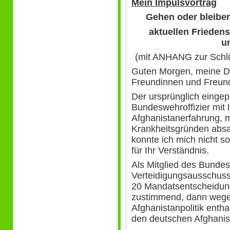
Mein Impulsvortrag
Gehen oder bleiben
aktuellen Friede
u
(mit ANHANG zur Schlü
Guten Morgen, meine D
Freundinnen und Freun
Der ursprünglich eingep
Bundeswehroffizier mit l
Afghanistanerfahrung, m
Krankheitsgründen absag
konnte ich mich nicht so
für Ihr Verständnis.
Als Mitglied des Bunde
Verteidigungsausschuss
20 Mandatsentscheidunge
zustimmend, dann wegen
Afghanistanpolitik entha
den deutschen Afghanist