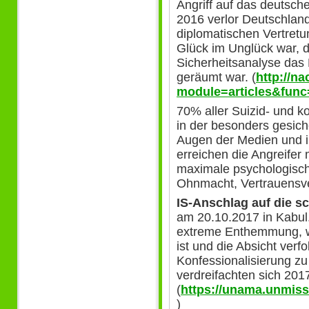
Angriff auf das deutsc
2016 verlor Deutschlan
diplomatischen Vertretu
Glück im Unglück war, d
Sicherheitsanalyse das 
geräumt war. (
http://n
module=articles&func
70% aller Suizid- und 
in der besonders gesich
Augen der Medien und in
erreichen die Angreifer
maximale psychologisch
Ohnmacht, Vertrauensve
IS-Anschlag auf die sc
am 20.10.2017 in Kabul.
extreme Enthemmung, wo
ist und die Absicht verf
Konfessionalisierung zu
verdreifachten sich 201
(
https://unama.unmiss
)