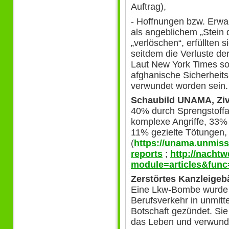
Auftrag),
- Hoffnungen bzw. Erwa
als angeblichem „Stein 
„verlöschen“, erfüllten s
seitdem die Verluste de
Laut New York Times sol
afghanische Sicherheits
verwundet worden sein.
Schaubild UNAMA, Ziv
40% durch Sprengstoffa
komplexe Angriffe, 33%
11% gezielte Tötungen,
(
https://unama.unmissi
reports
;
http://nachtw
module=articles&func
Zerstörtes Kanzleigeb
Eine Lkw-Bombe wurde 
Berufsverkehr in unmitt
Botschaft gezündet. Si
das Leben und verwund