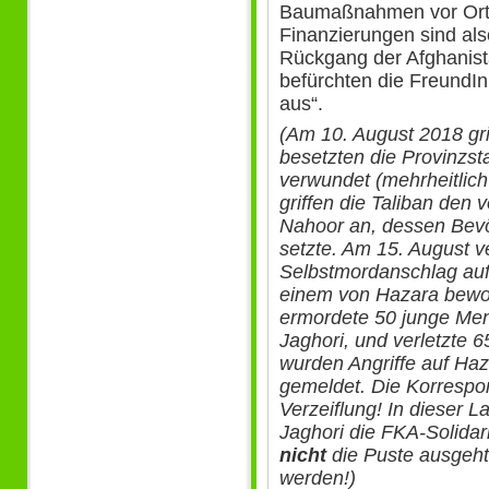
Baumaßnahmen vor Ort i
Finanzierungen sind als
Rückgang der Afghanis
befürchten die FreundI
aus“.
(Am 10. August 2018 gri
besetzten die Provinzst
verwundet (mehrheitlic
griffen die Taliban den
Nahoor an, dessen Bevö
setzte. Am 15. August v
Selbstmordanschlag au
einem von Hazara bewoh
ermordete 50 junge Men
Jaghori, und verletzte 
wurden Angriffe auf Ha
gemeldet. Die Korrespon
Verzeiflung! In dieser 
Jaghori die FKA-Solida
nicht
die Puste ausgeht,
werden!)