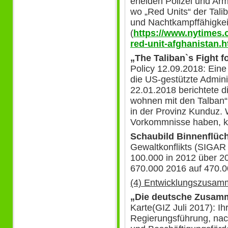
erleiden Polizei und Ar
wo „Red Units“ der Tal
und Nachtkampffähigkei
(
https://www.nytimes.c
red-unit-afghanistan.h
„The Taliban`s Fight f
Policy 12.09.2018: Eine 
die US-gestützte Admini
22.01.2018 berichtete d
wohnen mit den Talban“
in der Provinz Kunduz. 
Vorkommnisse haben, kan
Schaubild Binnenflüch
Gewaltkonflikts (SIGAR 
100.000 in 2012 über 2
670.000 2016 auf 470.0
(4) Entwicklungszusam
„Die deutsche Zusamm
Karte(GIZ Juli 2017): I
Regierungsführung, nac