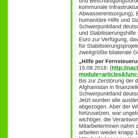
und Beschäftigungsförd
kommunale Infrastruktu
Abwasserentsorgung), B
humanitäre Hilfe und Sta
Schwerpunktland deuts
und Stabilisierungshilfe
Euro zur Verfügung, dav
für Stabilisierungsproje
zweitgrößte bilaterale G
„Hilfe per Fernsteuer
15.08.2016: (
http://na
module=articles&func
Bis zur Zerstörung der 
Afghanistan in finanziel
Schwerpunktland deutsch
Jetzt wurden alle auslä
abgezogen. Aber der Wil
fortzusetzen, war unge
wichtiger, die Verantwo
MitarbeiterInnen nahm 
arbeiten wieder knapp 1