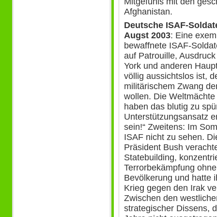
Mitgefühls mit den ge
Afghanistan.
Deutsche ISAF-Soldat
Augst 2003
: Eine exem
bewaffnete ISAF-Soldaten
auf Patrouille, Ausdruck 
York und anderen Haupt
völlig aussichtslos ist,
militärischem Zwang de
wollen. Die Weltmächte
haben das blutig zu sp
Unterstützungsansatz er
sein!“ Zweitens: Im So
ISAF nicht zu sehen. Di
Präsident Bush verachte
Statebuilding, konzentrie
Terrorbekämpfung ohne 
Bevölkerung und hatte 
Krieg gegen den Irak ve
Zwischen den westliche
strategischer Dissens, 