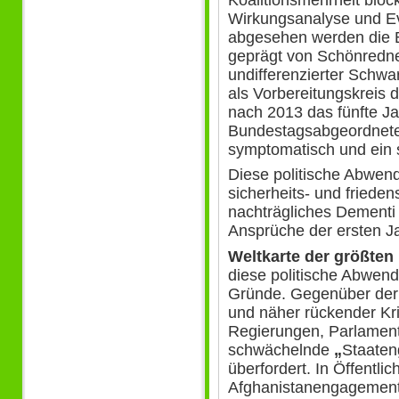
Koalitionsmehrheit block
Wirkungsanalyse und E
abgesehen werden die 
geprägt von Schönredne
undifferenzierter Schwa
als Vorbereitungskreis d
nach 2013 das fünfte Ja
Bundestagsabgeordnete
symptomatisch und ein s
Diese politische Abwend
sicherheits- und friedens
nachträgliches Dementi
Ansprüche der ersten J
Weltkarte der größten
diese politische Abwend
Gründe. Gegenüber der
und näher rückender Kri
Regierungen, Parlament
schwächelnde
„
Staaten
überfordert. In Öffentlich
Afghanistanengagement 