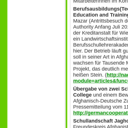
MitarbeiterInnen im Kon
Berufsausbildungs(Tec
Education and Traini
Mazar (Antrittsbesuch d
Authority Anfang Juli 2
der Kreditanstalt für Wi
ein Landwirtschaftsinsti
Berufsschullehrerakade
hier. Der Betrieb läuft 
soll in seiner Art in Afg
wachsen für Tausende 
Projekt, das deutlich me
heißen Stein. (
http://n
module=articles&func
Übergabe von zwei Sch
College
und einem Bewä
Afghanisch-Deutsche Z
Pressemitteilung vom 11
http://germancooperat
Schullandschaft Jagho
Freundeskreis Afghanis