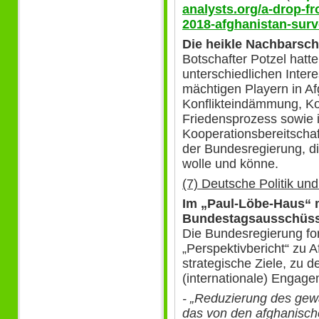
analysts.org/a-drop-f
2018-afghanistan-surv
Die heikle Nachbarsch
Botschafter Potzel hatt
unterschiedlichen Inte
mächtigen Playern in Af
Konflikteindämmung, Kon
Friedensprozess sowie i
Kooperationsbereitschaft
der Bundesregierung, di
wolle und könne.
(7) Deutsche Politik un
Im „Paul-Löbe-Haus“ m
Bundestagsausschüs
Die Bundesregierung for
„Perspektivbericht“ zu 
strategische Ziele, zu
(internationale) Engagem
- „Reduzierung des gewa
das von den afghanischen