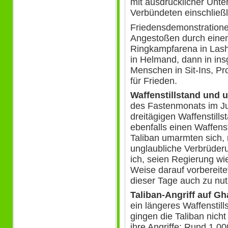
mit ausdrücklicher Unte
Verbündeten einschließ
Friedensdemonstratione
Angestoßen durch einen
Ringkampfarena in Lash
in Helmand, dann in ins
Menschen in Sit-Ins, P
für Frieden.
Waffenstillstand und 
des Fastenmonats im Jun
dreitägigen Waffenstills
ebenfalls einen Waffenst
Taliban umarmten sich,
unglaubliche Verbrüderu
ich, seien Regierung wi
Weise darauf vorbereit
dieser Tage auch zu nut
Taliban-Angriff auf Gh
ein längeres Waffenstil
gingen die Taliban nicht
ihre Angriffe: Rund 1.00