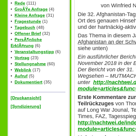
•
Rede
(111)
von Winfried 
•
GroÃŸe Anfrage
(4)
Die 32. Afghanistan-Tagu
•
Kleine Anfrage
(31)
Ort des genauen Hinseh
•
Fragestunde
(1)
und der hartnäckig-aktiv
•
Tagebuch
(48)
•
Offener Brief
(32)
Das Thema in diesem 
•
PersÃ¶nliche
Afghanistan an der Sch
ErklÃ¤rung
(6)
siehe unten)
•
Veranstaltungstipp
(6)
Ein ausführlicher Beric
•
Vortrag
(23)
November 2018 in der Ev
•
Stellungnahme
(60)
Der Bericht von der 31
•
Weblink
(17)
Wegsehen – MUTMACHE
•
Aufruf
(5)
unter
http://nachtwei.
•
Dokumentiert
(35)
module=articles&func
Erste Kommentare zur
[Druckansicht]
Teilrückzuges
von Thom
[Syndizierung]
auf Long War Jounal, T
Times, FAZ, Tagesspieg
http://nachtwei.de/in
module=articles&func