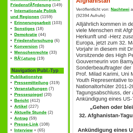
Afghanistan
FriedensfÃ¶rderung
(149)
Veröffentlicht von:
Nachtwei
a
•
Internationale Politik
(92394 Aufrufe)
und Regionen
(1159)
•
Erinnerungsarbeit
(103)
Alljährlich kommen in d
•
Sonstiges
(18)
viele Menschen mit Afg
•
Demokratie
(44)
Herkunft und -Herz zus
•
Friedensforschung
(6)
Europa, jetzt zum 32. M
•
Konversion
(3)
Vorjahr in diesem mit Dr
•
Menschenrechte
(33)
Vorsitzende des High P
•
RÃ¼stung
(19)
Gouverneurin von Bamya
Sonderbeauftragter der
Navigation Publ.-Typ
Prof. Milad Karimi, Uni
Publikationstyp
Youth Representative to
•
Pressemitteilung
(319)
Nationaltorhüter 2011-2
•
Veranstaltungen
(7)
Tagungsabschluss, der
•
Pressespiegel
(20)
Ankündigung eines US-
•
Bericht
(412)
•
Artikel
(227)
„Gehen oder blei
•
Aktuelle Stunde
(2)
32. Afghanistan-Tagun
•
Antrag
(59)
•
Presse-Link
(108)
Ankündigung eines U
•
Interview
+ (65)