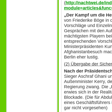
(
http://nachtwei.de/in
module=articles&func
„Der Kampf um die He
von Friederike Böge in
Vorschläge und Einzelini
Gesprächen mit den Au
mächtigsten Playern bei
entsprechenden Vorschl
Ministerpräsidenten Kur
Afghanistanbesuch mach
Berlin eher lustig.
(2) Übergabe der Siche
Nach der Präsidentsc
Sieger Aschraf Ghani u
Außenminister Kerry, d
Regierung zwang. Die „R
erwies sich in der Reali
Blockade. (Die für Abdu
eines Geschäftsführers 
gar nicht vorgesehen)