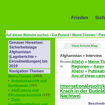
Frieden Sich
Auf dieser Website suchen
|
Zur Person
|
Meine Themen
|
Pre
Genauer Hinsehen:
View Article Map
Sicherheitslage
Afghanistan
Afghanistan + Interview
(Lageberichte +
Einzelmeldungen) bis
Alle(s)
»
Meine T
Browse
2019
in:
Regionen
»
Asien
Alle(s)
»
Publikat
Navigation Themen
Any of these cate
Meine Themen
(2454)
•
Sicherheitspolitik und
internationalepolitik
Bundeswehr
(787)
•
AbrÃ¼stung und
Krach in der Budeâ€
RÃ¼stungskontrolle
(133)
Nachtwei
•
Zivile
Beschreib
Konfliktbearbeitung und