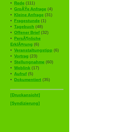
•
Rede
(111)
•
GroÃŸe Anfrage
(4)
•
Kleine Anfrage
(31)
•
Fragestunde
(1)
•
Tagebuch
(48)
•
Offener Brief
(32)
•
PersÃ¶nliche
ErklÃ¤rung
(6)
•
Veranstaltungstipp
(6)
•
Vortrag
(23)
•
Stellungnahme
(60)
•
Weblink
(17)
•
Aufruf
(5)
•
Dokumentiert
(35)
[Druckansicht]
[Syndizierung]