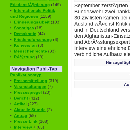
FriedensfÃ¶rderung
(149)
September zerstÃ¶rten 
•
Internationale Politik
Bundeswehr zwei Tankla
und Regionen
(1159)
30 Zivilisten kamen bei
•
Erinnerungsarbeit
(103)
Ausland wÃ¤chst Kritik
•
Sonstiges
(18)
und in Deutschland vers
•
Demokratie
(44)
den Afghanistan-Einsatz
•
Friedensforschung
(6)
und AbrÃ¼stungsexperte
•
Konversion
(3)
Interview eine ehrlich
•
Menschenrechte
(33)
verbindliche Aufbauziele
•
RÃ¼stung
(19)
Hinzugefügt
Navigation Publ.-Typ
Publikationstyp
•
Pressemitteilung
(319)
Au
•
Veranstaltungen
(7)
•
Pressespiegel
(20)
•
Bericht
(412)
•
Artikel
(227)
•
Aktuelle Stunde
(2)
•
Antrag
(59)
•
Presse-Link
(108)
•
Interview
+ (65)