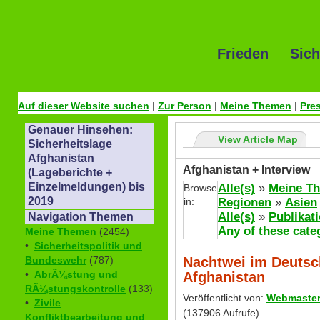
Frieden Sich
Auf dieser Website suchen
|
Zur Person
|
Meine Themen
|
Pre
Genauer Hinsehen:
View Article Map
Sicherheitslage
Afghanistan
Afghanistan + Interview
(Lageberichte +
Einzelmeldungen) bis
Alle(s)
»
Meine T
Browse
2019
in:
Regionen
»
Asien
Alle(s)
»
Publikat
Navigation Themen
Any of these cate
Meine Themen
(2454)
•
Sicherheitspolitik und
Nachtwei im Deutsc
Bundeswehr
(787)
•
AbrÃ¼stung und
Afghanistan
RÃ¼stungskontrolle
(133)
Veröffentlicht von:
Webmaste
•
Zivile
(137906 Aufrufe)
Konfliktbearbeitung und