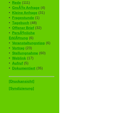
•
Rede
(111)
•
GroÃŸe Anfrage
(4)
•
Kleine Anfrage
(31)
•
Fragestunde
(1)
•
Tagebuch
(48)
•
Offener Brief
(32)
•
PersÃ¶nliche
ErklÃ¤rung
(6)
•
Veranstaltungstipp
(6)
•
Vortrag
(23)
•
Stellungnahme
(60)
•
Weblink
(17)
•
Aufruf
(5)
•
Dokumentiert
(35)
[Druckansicht]
[Syndizierung]