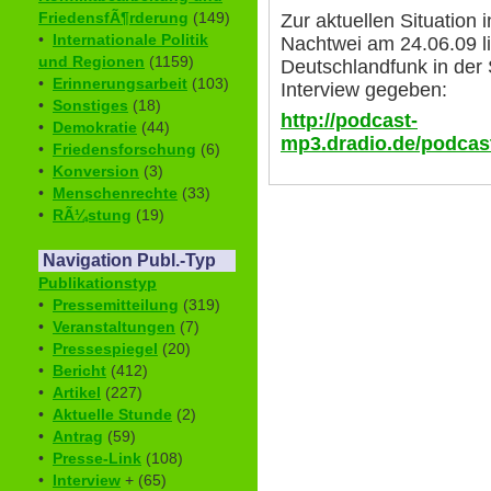
FriedensfÃ¶rderung
(149)
Zur aktuellen Situation 
•
Internationale Politik
Nachtwei am 24.06.09 l
und Regionen
(1159)
Deutschlandfunk in der
•
Erinnerungsarbeit
(103)
Interview gegeben:
•
Sonstiges
(18)
http://podcast-
•
Demokratie
(44)
mp3.dradio.de/podcas
•
Friedensforschung
(6)
•
Konversion
(3)
•
Menschenrechte
(33)
•
RÃ¼stung
(19)
Navigation Publ.-Typ
Publikationstyp
•
Pressemitteilung
(319)
•
Veranstaltungen
(7)
•
Pressespiegel
(20)
•
Bericht
(412)
•
Artikel
(227)
•
Aktuelle Stunde
(2)
•
Antrag
(59)
•
Presse-Link
(108)
•
Interview
+ (65)