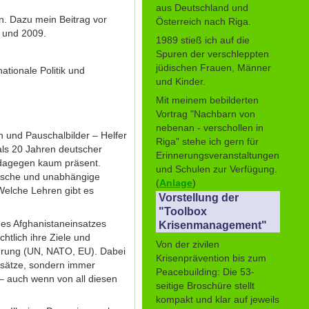
aus Deutschland und
n. Dazu mein Beitrag vor
Österreich nach Riga.
 und 2009.
1989 stieß ich auf die
Spuren der verschleppten
jüdischen Frauen, Männer
ationale Politik und
und Kinder.
Mit meinem bebilderten
Vortrag "Nachbarn von
nebenan - verschollen in
en und Pauschalbilder – Helfer
Riga" stehe ich gern für
 als 20 Jahren deutscher
Erinnerungsveranstaltungen
d dagegen kaum präsent.
und Schulen zur Verfügung.
tische und unabhängige
(
Anlage
)
Welche Lehren gibt es
Vorstellung der
"Toolbox
des Afghanistaneinsatzes
Krisenmanagement"
chtlich ihre Ziele und
Von der zivilen
ührung (UN, NATO, EU). Dabei
Krisenprävention bis zum
insätze, sondern immer
Peacebuilding: Die 53-
 – auch wenn von all diesen
seitige Broschüre stellt
kompakt und klar auf jeweils