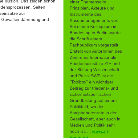
ne Illusion. Das zeigen schon
einer Themenseite
iedensprozessen. Selten
Prinzipien, Akteure und
seinsätze zur
Instrumente des
um Gewalteindämmung und
Krisenmanagements vor.
Bei einem Kolloquium im
Bundestag in Berlin wurde
die Schrift einem
Fachpublikum vorgestellt.
Erstellt von AutorInnen des
Zentrums Internationale
Friedenseinsätze ZIF und
der Stiftung Wissenschaft
und Politik SWP ist die
"Toolbox" ein wichtiger
Beitrag zur friedens- und
sicherheitspolitischen
Grundbildung auf einem
Politikfeld, wo die
Analphabetenrate in der
Gesellschaft, aber auch in
Medien und Politik sehr
hoch ist. ...
www.zif-
berlin.de