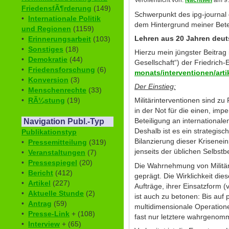
Veröffentlicht von:
Nachtwei
am 9.
FriedensfÃ¶rderung
(149)
Schwerpunkt des ipg-journal 
•
Internationale Politik
dem Hintergrund meiner Bet
und Regionen
(1159)
Lehren aus 20 Jahren deut
•
Erinnerungsarbeit
(103)
•
Sonstiges
(18)
Hierzu mein jüngster Beitrag 
•
Demokratie
(44)
Gesellschaft“) der Friedrich-
•
Friedensforschung
(6)
monats/interventionen/arti
•
Konversion
(3)
Der Einstieg:
•
Menschenrechte
(33)
•
RÃ¼stung
(19)
Militärinterventionen sind zu
in der Not für die einen, im
Beteiligung an international
Navigation Publ.-Typ
Deshalb ist es ein strategi
Publikationstyp
Bilanzierung dieser Krisenei
•
Pressemitteilung
(319)
jenseits der üblichen Selbstb
•
Veranstaltungen
(7)
•
Pressespiegel
(20)
Die Wahrnehmung von Militäre
•
Bericht
(412)
geprägt. Die Wirklichkeit dies
•
Artikel
(227)
Aufträge, ihrer Einsatzform
•
Aktuelle Stunde
(2)
ist auch zu betonen: Bis auf 
•
Antrag
(59)
multidimensionale Operationen
•
Presse-Link
+ (108)
fast nur letztere wahrgenom
•
Interview
+ (65)