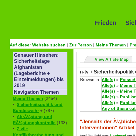
Frieden Sic
Auf dieser Website suchen
|
Zur Person
|
Meine Themen
|
Pr
Genauer Hinsehen:
View Article Map
Sicherheitslage
Afghanistan
n-tv + Sicherheitspoliti
(Lageberichte +
Einzelmeldungen) bis
Browse in:
Alle(s)
»
Presse/
Alle(s)
»
Meine 
2019
Alle(s)
»
Meine 
Navigation Themen
Alle(s)
»
Publika
Meine Themen
(2454)
Alle(s)
»
Publika
•
Sicherheitspolitik und
Any of these ca
Bundeswehr
+ (787)
•
AbrÃ¼stung und
"Jenseits der Ã¼bliche
RÃ¼stungskontrolle
(133)
Interventionen" Artikel
•
Zivile
Konfliktbearbeitung und