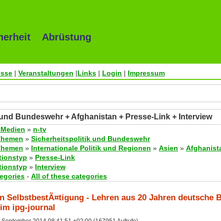
herheit Abrüstung
esse
|
Veranstaltungen
|
Links
|
Login
|
Impressum
k und Bundeswehr + Afghanistan + Presse-Link + Interview
 Medien
»
n-tv
Themen
»
Sicherheitspolitik und Bundeswehr
Themen
»
Internationale Politik und Regionen
»
Asien
»
Afghanist
tionstyp
»
Presse-Link
tionstyp
»
Interview
tegories
-
All of these categories
n SelbstbestÃ¤tigung - Lehren aus 20 Jahren deutsche B
 im ipg-journal