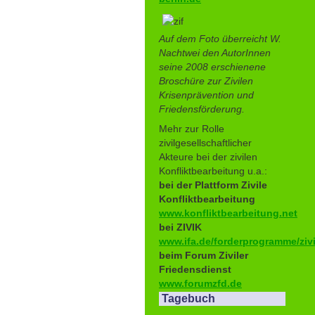
Auf dem Foto überreicht W.
Nachtwei den AutorInnen
seine 2008 erschienene
Broschüre zur Zivilen
Krisenprävention und
Friedensförderung.
Mehr zur Rolle
zivilgesellschaftlicher
Akteure bei der zivilen
Konfliktbearbeitung u.a.:
bei der Plattform Zivile
Konfliktbearbeitung
www.konfliktbearbeitung.net
bei ZIVIK
www.ifa.de/forderprogramme/zivi
beim Forum Ziviler
Friedensdienst
www.forumzfd.de
Tagebuch