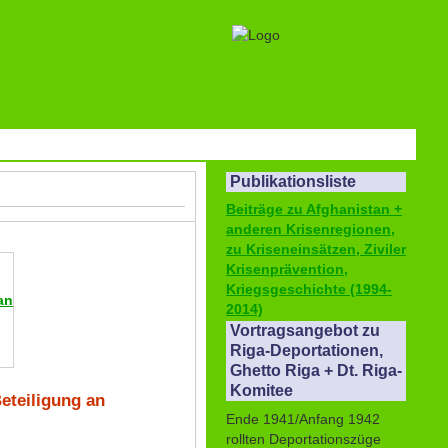
Publikationsliste
Beiträge zu Afghanistan +
anderen Krisenregionen,
zu Kriseneinsätzen, Ziviler
Krisenprävention,
Kriegsgeschichte (1994-
an
2014)
Vortragsangebot zu
Riga-Deportationen,
Ghetto Riga + Dt. Riga-
Komitee
eteiligung an
Ende 1941/Anfang 1942
rollten Deportationszüge