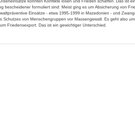
 Kriseneinsätze könnten Konflikte lösen und Frieden schaffen. Das ist ei
g bescheidener formuliert sind: Meist ging es um Absicherung von Fr
ewaltpräventive Einsätze - etwa 1995-1999 in Mazedonien - und Zwang
s Schutzes von Menschengruppen vor Massengewalt. Es geht also 
 um Friedensexport. Das ist ein gewichtiger Unterschied.