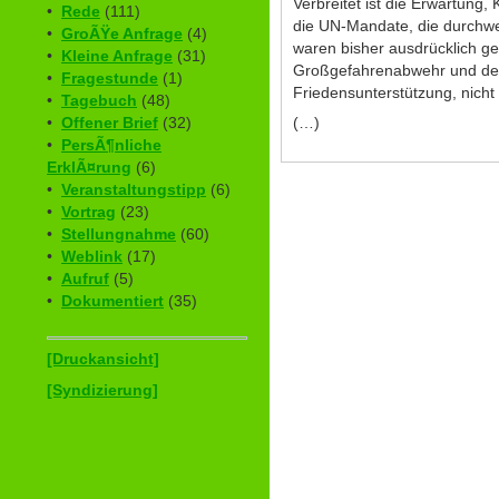
Verbreitet ist die Erwartung,
•
Rede
(111)
die UN-Mandate, die durchwe
•
GroÃŸe Anfrage
(4)
waren bisher ausdrücklich g
•
Kleine Anfrage
(31)
Großgefahrenabwehr und de
•
Fragestunde
(1)
Friedensunterstützung, nicht
•
Tagebuch
(48)
(…)
•
Offener Brief
(32)
•
PersÃ¶nliche
ErklÃ¤rung
(6)
•
Veranstaltungstipp
(6)
•
Vortrag
(23)
•
Stellungnahme
(60)
•
Weblink
(17)
•
Aufruf
(5)
•
Dokumentiert
(35)
[Druckansicht]
[Syndizierung]