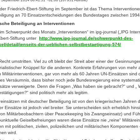
 September 2014 08:41:51 +02:00 (167951 Aufrufe)
der Friedrich-Ebert-Stiftung im September ist das Thema Interventione
eiligung an 70 Einsatzentscheidungen des Bundestages zwischen 1994
sche Beteiligung an Interventionen
im Schwerpunkt des Monats „Interventionen“ im ipg-journal („IPG Intern
Ebert-Stiftung unter
http://www.ipg-journal.de/schwerpunkt-des-
kel/detail/jenseits-der-ueblichen-selbstbestaetigung-574/
 Recht umstritten. Viel zu oft bleibt der Streit aber einer der Gesinnung
perialistischer Knüppel für die anderen. Konkrete Erfahrungen von mehr
en Militärinterventionen, gar von mehr als 60 Jahren UN-Einsätzen sin
sches Versäumnis, dass bisher noch jede Bundesregierung eine systema
nsätze verweigerte. Denn die Fragen „Was haben sie gebracht?“ und „ 
estätigungen?“ sind politisch mehr als legitim.
insätzen mit deutscher Beteiligung ist von den kriegerischen Jahren 
er Einsätze ist jedoch viel breiter. Sie unterscheiden sich erheblich hinsi
 (von Militärbeobachtern über Peacekeeping bis Zwangseinsatz) und F
punktuelle Geiselbefreiungen waren diese Einsätze nie „reine“ Militäre
 mit politischen, zivilen, polizeilichen und militärischen Komponenten
men wird.