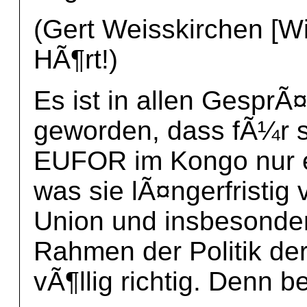
(Gert Weisskirchen [Wi
HÃ¶rt!)
Es ist in allen GesprÃ
geworden, dass fÃ¼r si
EUFOR im Kongo nur ein
was sie lÃ¤ngerfristig
Union und insbesonde
Rahmen der Politik der
vÃ¶llig richtig. Denn