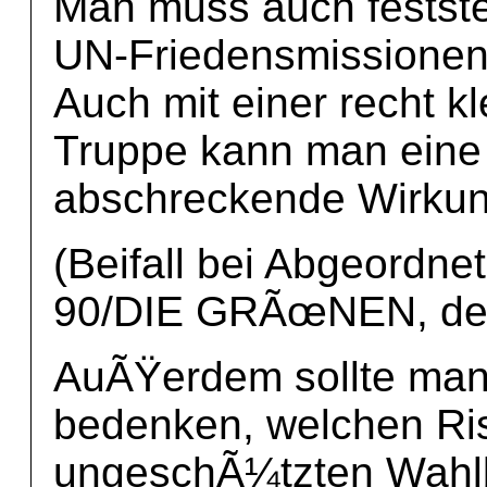
Man muss auch feststel
UN-Friedensmissionen,
Auch mit einer recht kl
Truppe kann man eine
abschreckende Wirku
(Beifall bei Abgeord
90/DIE GRÃœNEN, de
AuÃŸerdem sollte man
bedenken, welchen Ris
ungeschÃ¼tzten Wahlb