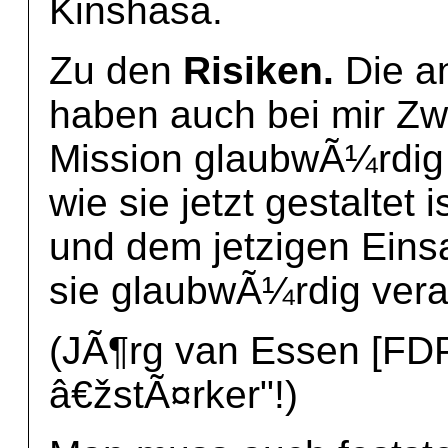
Kinshasa.
Zu den
Risiken.
Die a
haben auch bei mir Zw
Mission glaubwÃ¼rdig 
wie sie jetzt gestaltet 
und dem jetzigen Einsa
sie glaubwÃ¼rdig veran
(JÃ¶rg van Essen [FDP
â€žstÃ¤rker"!)