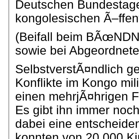
Deutschen Bundestage
kongolesischen Ã–ffent
(Beifall beim BÃœN
sowie bei Abgeordnet
SelbstverstÃ¤ndlich ge
Konflikte im Kongo mil
einen mehrjÃ¤hrigen 
Es gibt ihn immer noch
dabei eine entscheide
konnten von 20 000 Ki