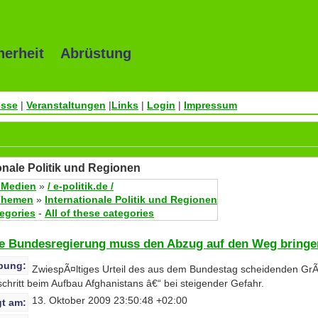
herheit Abrüstung
esse
|
Veranstaltungen
|
Links
|
Login
|
Impressum
tionale Politik und Regionen
 Medien
»
/ e-politik.de /
Themen
»
Internationale Politik und Regionen
tegories
-
All of these categories
e Bundesregierung muss den Abzug auf den Weg bringe
bung:
ZwiespÃ¤ltiges Urteil des aus dem Bundestag scheidenden Gr
schritt beim Aufbau Afghanistans â€“ bei steigender Gefahr.
13. Oktober 2009 23:50:48 +02:00
t am: