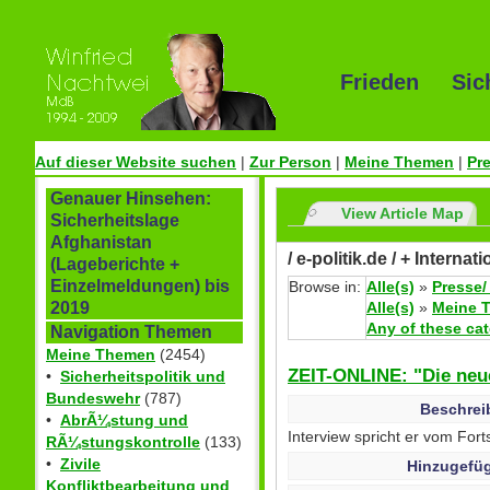
Frieden Sic
Auf dieser Website suchen
|
Zur Person
|
Meine Themen
|
Pr
Genauer Hinsehen:
View Article Map
Sicherheitslage
Afghanistan
/ e-politik.de / + Interna
(Lageberichte +
Einzelmeldungen) bis
Browse in:
Alle(s)
»
Presse/
Alle(s)
»
Meine 
2019
Any of these ca
Navigation Themen
Meine Themen
(2454)
ZEIT-ONLINE: "Die neu
•
Sicherheitspolitik und
Bundeswehr
(787)
Beschrei
•
AbrÃ¼stung und
Interview spricht er vom Fort
RÃ¼stungskontrolle
(133)
•
Zivile
Hinzugefüg
Konfliktbearbeitung und