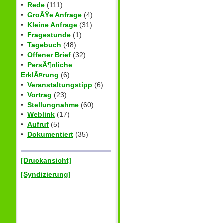
•
Rede
(111)
•
GroÃŸe Anfrage
(4)
•
Kleine Anfrage
(31)
•
Fragestunde
(1)
•
Tagebuch
(48)
•
Offener Brief
(32)
•
PersÃ¶nliche
ErklÃ¤rung
(6)
•
Veranstaltungstipp
(6)
•
Vortrag
(23)
•
Stellungnahme
(60)
•
Weblink
(17)
•
Aufruf
(5)
•
Dokumentiert
(35)
[Druckansicht]
[Syndizierung]