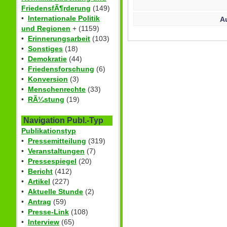
FriedensfÃ¶rderung
(149)
•
Internationale Politik
A
und Regionen
+ (1159)
•
Erinnerungsarbeit
(103)
•
Sonstiges
(18)
•
Demokratie
(44)
•
Friedensforschung
(6)
•
Konversion
(3)
•
Menschenrechte
(33)
•
RÃ¼stung
(19)
Navigation Publ.-Typ
Publikationstyp
•
Pressemitteilung
(319)
•
Veranstaltungen
(7)
•
Pressespiegel
(20)
•
Bericht
(412)
•
Artikel
(227)
•
Aktuelle Stunde
(2)
•
Antrag
(59)
•
Presse-Link
(108)
•
Interview
(65)