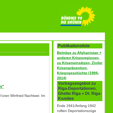
Publikationsliste
Beiträge zu Afghanistan +
anderen Krisenregionen,
zu Kriseneinsätzen, Ziviler
Krisenprävention,
Kriegsgeschichte (1994-
2014)
Vortragsangebot zu
n"
Riga-Deportationen,
Ghetto Riga + Dt. Riga-
Ã¼nen Winfried Nachtwei: Im
Komitee
Ende 1941/Anfang 1942
rollten Deportationszüge