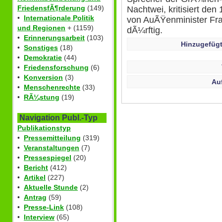
FriedensfÃ¶rderung
(149)
Nachtwei, kritisiert de
•
Internationale Politik
von AuÃŸenminister Fra
und Regionen
+ (1159)
dÃ¼rftig.
•
Erinnerungsarbeit
(103)
Hinzugefügt
•
Sonstiges
(18)
•
Demokratie
(44)
•
Friedensforschung
(6)
•
Konversion
(3)
Au
•
Menschenrechte
(33)
•
RÃ¼stung
(19)
Navigation Publ.-Typ
Publikationstyp
•
Pressemitteilung
(319)
•
Veranstaltungen
(7)
•
Pressespiegel
(20)
•
Bericht
(412)
•
Artikel
(227)
•
Aktuelle Stunde
(2)
•
Antrag
(59)
•
Presse-Link
(108)
•
Interview
(65)