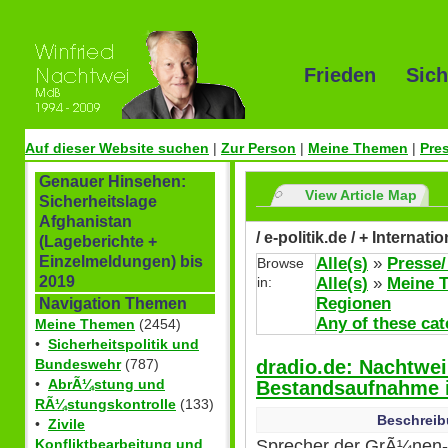
Frieden Sich
Auf dieser Website suchen
|
Zur Person
|
Meine Themen
|
Pre
Genauer Hinsehen:
View Article Map
Sicherheitslage
Afghanistan
/ e-politik.de / + Internat
(Lageberichte +
Einzelmeldungen) bis
Alle(s)
»
Presse/
Browse
2019
in:
Alle(s)
»
Meine 
Regionen
Navigation Themen
Any of these cat
Meine Themen
(2454)
•
Sicherheitspolitik und
dradio.de: Nachtwei:
Bundeswehr
(787)
•
AbrÃ¼stung und
Bestandsaufnahme i
RÃ¼stungskontrolle
(133)
Beschreib
•
Zivile
Sprecher der GrÃ¼nen-B
Konfliktbearbeitung und