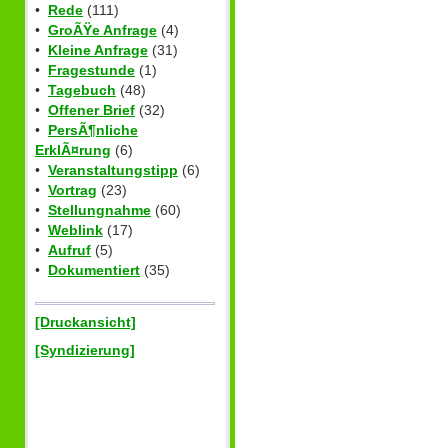
•
Rede
(111)
•
GroÃŸe Anfrage
(4)
•
Kleine Anfrage
(31)
•
Fragestunde
(1)
•
Tagebuch
(48)
•
Offener Brief
(32)
•
PersÃ¶nliche
ErklÃ¤rung
(6)
•
Veranstaltungstipp
(6)
•
Vortrag
(23)
•
Stellungnahme
(60)
•
Weblink
(17)
•
Aufruf
(5)
•
Dokumentiert
(35)
[Druckansicht]
[Syndizierung]