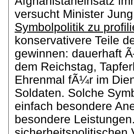
Afghanistaneinsatz im
versucht Minister Jun
Symbolpolitik zu profil
konservativere Teile d
gewinnen: dauerhaft Ã
dem Reichstag, Tapfer
Ehrenmal fÃ¼r im Di
Soldaten. Solche Symb
einfach besondere An
besondere Leistungen.
sicherheitspolitischen