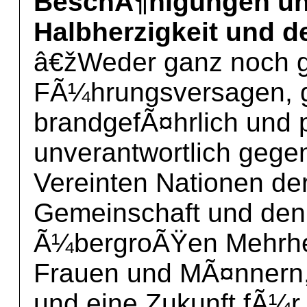
BeschÃ¶nigungen und
Halbherzigkeit und d
â€žWeder ganz noch gar
FÃ¼hrungsversagen, g
brandgefÃ¤hrlich und po
unverantwortlich gege
Vereinten Nationen der
Gemeinschaft und den
Ã¼bergroÃŸen Mehrhei
Frauen und MÃ¤nnern, 
und eine Zukunft fÃ¼r