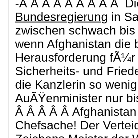
-Â Â Â Â Â Â Â Â Â D
Bundesregierung
in Sa
zwischen schwach bis 
wenn Afghanistan die 
Herausforderung fÃ¼r
Sicherheits- und Friede
die Kanzlerin so wenig
AuÃŸenminister nur bi
Â Â Â Â Â Afghanistan 
Chefsache! Der Verteid