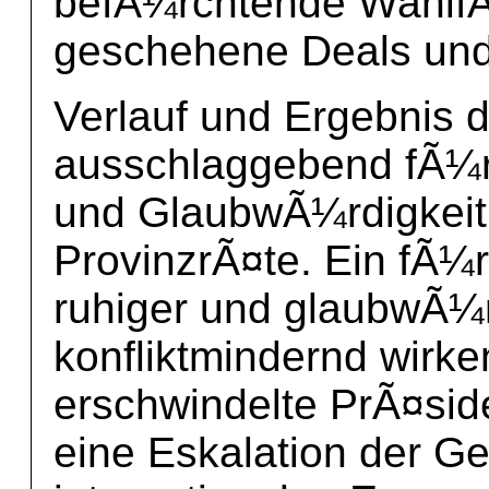
befÃ¼rchtende Wahlf
geschehene Deals und
Verlauf und Ergebnis 
ausschlaggebend fÃ¼r 
und GlaubwÃ¼rdigkeit 
ProvinzrÃ¤te. Ein fÃ¼
ruhiger und glaubwÃ¼r
konfliktmindernd wirke
erschwindelte PrÃ¤sid
eine Eskalation der G