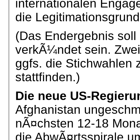
internationalen Engag
die Legitimationsgrund
(Das Endergebnis soll
verkÃ¼ndet sein. Zw
ggfs. die Stichwahlen
stattfinden.)
Die neue US-Regieru
Afghanistan ungeschmin
nÃ¤chsten 12-18 Mona
die AbwÃ¤rtsspirale 