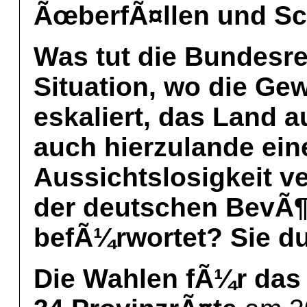
ÃœberfÃ¤llen und S
Was tut die Bundesre
Situation, wo die Gew
eskaliert, das Land a
auch hierzulande ei
Aussichtslosigkeit ve
der deutschen BevÃ¶
befÃ¼rwortet? Sie du
Die Wahlen fÃ¼r das