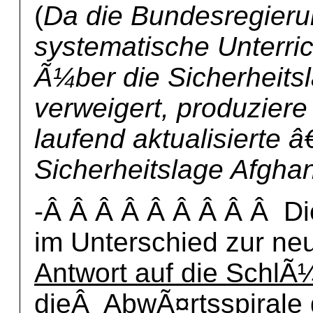
(
Da die Bundesregierun
systematische Unterric
Ã¼ber die Sicherheitsl
verweigert, produziere
laufend aktualisierte â
Sicherheitslage Afghan
-Â Â Â Â Â Â Â Â Â Di
im Unterschied zur n
Antwort auf die SchlÃ
dieÂ AbwÃ¤rtsspirale