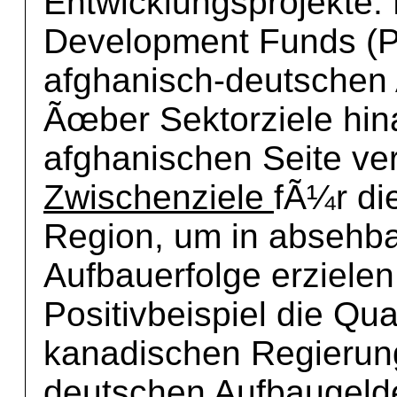
Entwicklungsprojekte. 
Development Funds (P
afghanisch-deutschen 
Ãœber Sektorziele hina
afghanischen Seite ve
Zwischenziele
fÃ¼r di
Region, um in absehbar
Aufbauerfolge erzielen
Positivbeispiel die Qua
kanadischen Regierung
deutschen Aufbaugelder