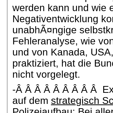
werden kann und wie 
Negativentwicklung k
unabhÃ¤ngige selbstkr
Fehleranalyse, wie von
und von Kanada, USA, 
praktiziert, hat die Bu
nicht vorgelegt.
-Â Â Â Â Â Â Â Â Â Exe
auf dem
strategisch S
Polizeiaufbau
: Bei alle