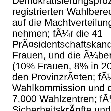
Demokratisierungsproz
registrierten Wahlbere
auf die Machtverteilun
nehmen; fÃ¼r die 41
PrÃ¤sidentschaftskand
Frauen, und die Ã¼be
(10% Frauen, 8% in 20
den ProvinzrÃ¤ten; f
Wahlkommission und di
7.000 Wahlzentren; fÃ
SicherheitskrÃ¤fte u