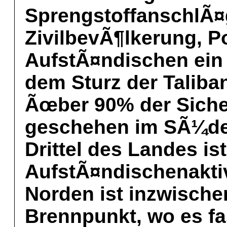
SprengstoffanschlÃ¤g
ZivilbevÃ¶lkerung, Po
AufstÃ¤ndischen ein
dem Sturz der Taliba
Ãœber 90% der Siche
geschehen im SÃ¼den
Drittel des Landes is
AufstÃ¤ndischenaktiv
Norden ist inzwische
Brennpunkt, wo es fa