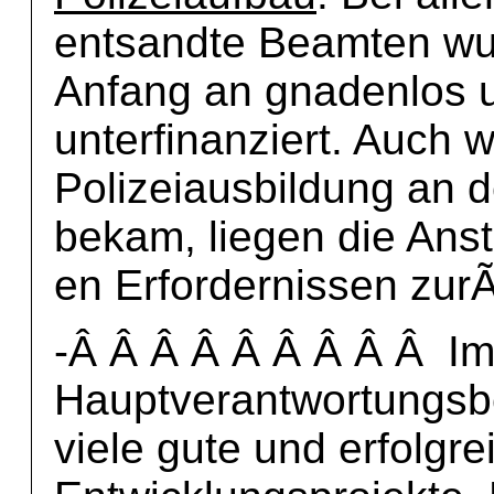
entsandte Beamten wu
Anfang an gnadenlos 
unterfinanziert. Auch 
Polizeiausbildung an 
bekam, liegen die Ans
en Erfordernissen zur
-Â Â Â Â Â Â Â Â Â I
Hauptverantwortungsbe
viele gute und erfolgr