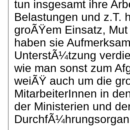
tun insgesamt ihre Arb
Belastungen und z.T. 
groÃŸem Einsatz, Mut
haben sie Aufmerksamk
UnterstÃ¼tzung verdi
wie man sonst zum Afg
weiÃŸ auch um die gr
MitarbeiterInnen in d
der Ministerien und de
DurchfÃ¼hrungsorgani