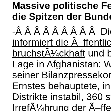
Massive politische F
die Spitzen der Bund
-Â Â Â Â Â Â Â Â Â D
informiert die Ã–ffentl
bruchstÃ¼ckhaft
und b
Lage in Afghanistan: 
seiner Bilanzpressekon
Ernstes behauptete, i
Distrikte instabil, 360 
IrrefÃ¼hrung der Ã–ffe