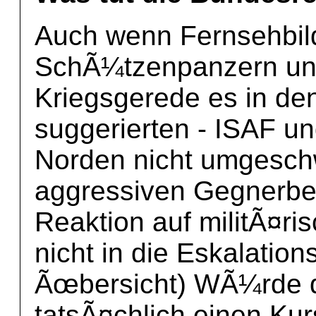
Auch wenn Fernsehbil
SchÃ¼tzenpanzern un
Kriegsgerede es in de
suggerierten - ISAF u
Norden nicht umgesch
aggressiven Gegnerbe
Reaktion auf militÃ¤ris
nicht in die Eskalation
Ãœbersicht) WÃ¼rde d
tatsÃ¤chlich einen Kur