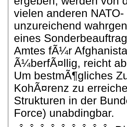
ergeben, werden von d
vielen anderen NATO-
unzureichend wahrge
eines Sonderbeauftra
Amtes fÃ¼r Afghanista
Ã¼berfÃ¤llig, reicht a
Um bestmÃ¶gliches Z
KohÃ¤renz zu erreich
Strukturen in der Bun
Force) unabdingbar.