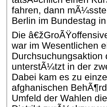
fahren, dann mÃ¼ssten
Berlin im Bundestag in
Die â€žGroÃŸoffensive
war im Wesentlichen 
Durchsuchungsaktion 
unterstÃ¼tzt in der zw
Dabei kam es zu einze
afghanischen BehÃ¶rd
Umfeld der Wahlen di