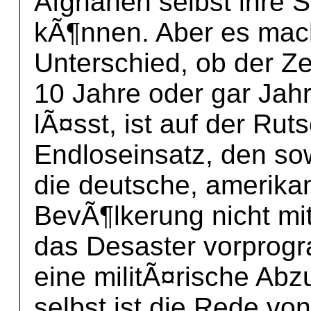
Afghanen selbst ihre S
kÃ¶nnen. Aber es mac
Unterschied, ob der Ze
10 Jahre oder gar Jahr
lÃ¤sst, ist auf der Rut
Endloseinsatz, den so
die deutsche, amerikan
BevÃ¶lkerung nicht m
das Desaster vorprogra
eine militÃ¤rische Abz
selbst ist die Rede von