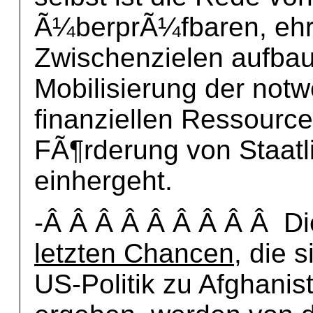
Ã¼berprÃ¼fbaren, ehrg
Zwischenzielen aufbau
Mobilisierung der not
finanziellen Ressourc
FÃ¶rderung von Staatli
einhergeht.
-Â Â Â Â Â Â Â Â Â D
letzten Chancen
, die 
US-Politik zu Afghanis