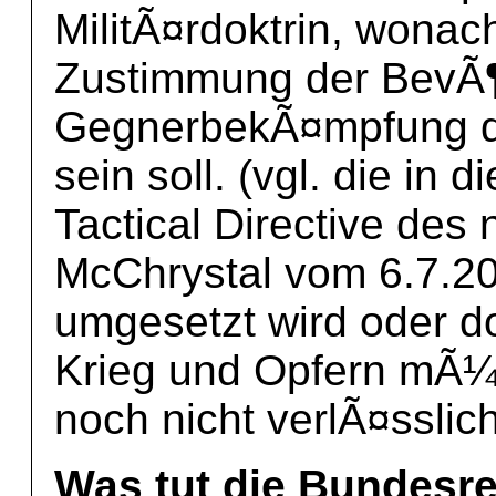
MilitÃ¤rdoktrin, wonac
Zustimmung der BevÃ¶l
GegnerbekÃ¤mpfung de
sein soll. (vgl. die in
Tactical Directive d
McChrystal vom 6.7.2
umgesetzt wird oder d
Krieg und Opfern mÃ¼n
noch nicht verlÃ¤sslich
Was tut die Bundesr