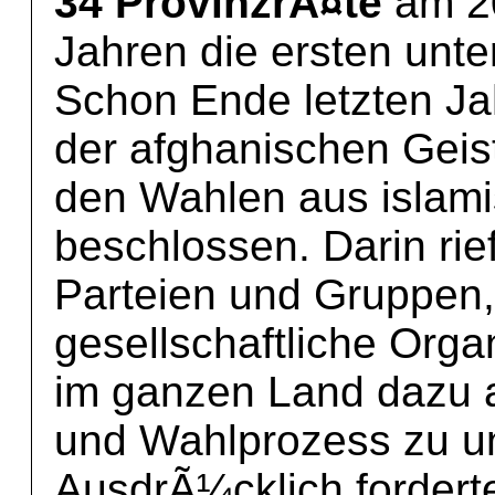
34 ProvinzrÃ¤te
am 20
Jahren die ersten unt
Schon Ende letzten Ja
der afghanischen Geis
den Wahlen aus islami
beschlossen. Darin rief
Parteien und Gruppen,
gesellschaftliche Orga
im ganzen Land dazu a
und Wahlprozess zu u
AusdrÃ¼cklich fordert