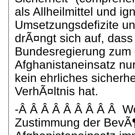
als Allheilmittel und i
Umsetzungsdefizite un
drÃ¤ngt sich auf, dass 
Bundesregierung zum
Afghanistaneinsatz nur
kein ehrliches sicherhe
VerhÃ¤ltnis hat.
-Â Â Â Â Â Â Â Â Â W
Zustimmung der BevÃ¶