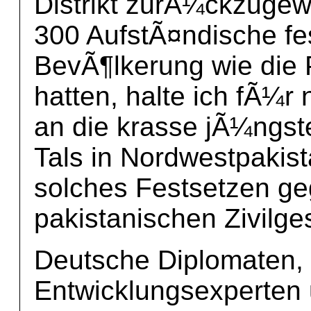
Distrikt zurÃ¼ckzugew
300 AufstÃ¤ndische fe
BevÃ¶lkerung wie die 
hatten, halte ich fÃ¼r
an die krasse jÃ¼ngst
Tals in Nordwestpakist
solches Festsetzen ge
pakistanischen Zivilges
Deutsche Diplomaten, 
Entwicklungsexperten u