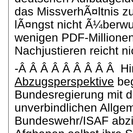
das MissverhÃ¤ltnis z
lÃ¤ngst nicht Ã¼berw
wenigen PDF-Millionen
Nachjustieren reicht ni
-Â Â Â Â Â Â Â Â Â Hin
Abzugsperspektive
beg
Bundesregierung mit d
unverbindlichen Allgem
Bundeswehr/ISAF abzi