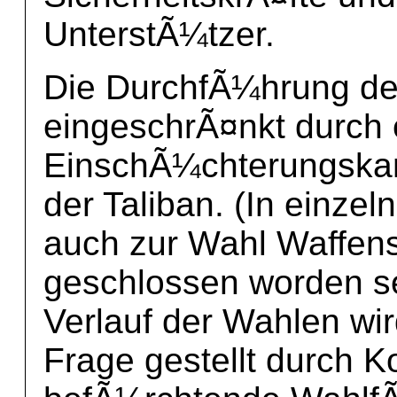
UnterstÃ¼tzer.
Die DurchfÃ¼hrung de
eingeschrÃ¤nkt durch 
EinschÃ¼chterungska
der Taliban. (In einzel
auch zur Wahl Waffenst
geschlossen worden se
Verlauf der Wahlen wir
Frage gestellt durch Ko