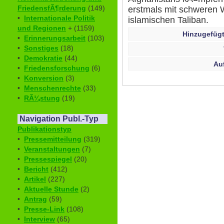
FriedensfÃ¶rderung
(149)
erstmals mit schweren W
•
Internationale Politik
islamischen Taliban.
und Regionen
+ (1159)
Hinzugefügt
•
Erinnerungsarbeit
(103)
•
Sonstiges
(18)
•
Demokratie
(44)
Au
•
Friedensforschung
(6)
•
Konversion
(3)
•
Menschenrechte
(33)
•
RÃ¼stung
(19)
Navigation Publ.-Typ
Publikationstyp
•
Pressemitteilung
(319)
•
Veranstaltungen
(7)
•
Pressespiegel
(20)
•
Bericht
(412)
•
Artikel
(227)
•
Aktuelle Stunde
(2)
•
Antrag
(59)
•
Presse-Link
(108)
•
Interview
(65)