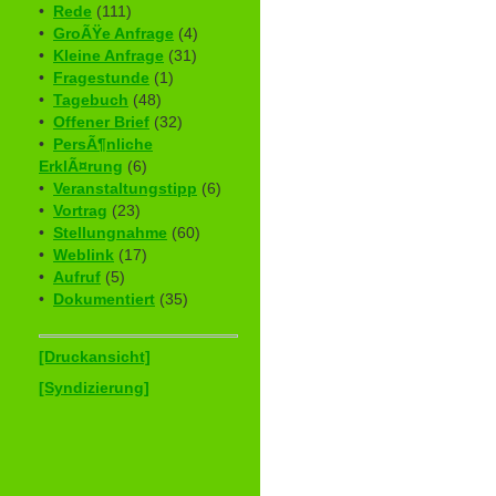
•
Rede
(111)
•
GroÃŸe Anfrage
(4)
•
Kleine Anfrage
(31)
•
Fragestunde
(1)
•
Tagebuch
(48)
•
Offener Brief
(32)
•
PersÃ¶nliche
ErklÃ¤rung
(6)
•
Veranstaltungstipp
(6)
•
Vortrag
(23)
•
Stellungnahme
(60)
•
Weblink
(17)
•
Aufruf
(5)
•
Dokumentiert
(35)
[Druckansicht]
[Syndizierung]