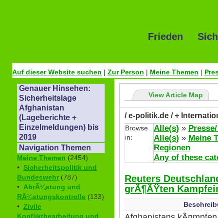
Frieden Sich
Auf dieser Website suchen
|
Zur Person
|
Meine Themen
|
Pre
Genauer Hinsehen:
View Article Map
Sicherheitslage
Afghanistan
/ e-politik.de / + Internat
(Lageberichte +
Einzelmeldungen) bis
Alle(s)
»
Presse/
Browse
2019
in:
Alle(s)
»
Meine 
Regionen
Navigation Themen
Any of these cat
Meine Themen
(2454)
•
Sicherheitspolitik und
Reuters Deutschlan
Bundeswehr
(787)
•
AbrÃ¼stung und
grÃ¶ÃŸten Kampfein
RÃ¼stungskontrolle
(133)
Beschreib
•
Zivile
Afghanistans kÃ¤mpfen
Konfliktbearbeitung und