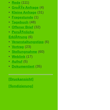
•
Rede
(111)
•
GroÃŸe Anfrage
(4)
•
Kleine Anfrage
(31)
•
Fragestunde
(1)
•
Tagebuch
(48)
•
Offener Brief
(32)
•
PersÃ¶nliche
ErklÃ¤rung
(6)
•
Veranstaltungstipp
(6)
•
Vortrag
(23)
•
Stellungnahme
(60)
•
Weblink
(17)
•
Aufruf
(5)
•
Dokumentiert
(35)
[Druckansicht]
[Syndizierung]