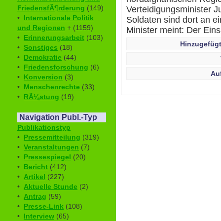
FriedensfÃ¶rderung
(149)
Verteidigungsminister J
•
Internationale Politik
Soldaten sind dort an ei
und Regionen
+ (1159)
Minister meint: Der Ein
•
Erinnerungsarbeit
(103)
Hinzugefügt
•
Sonstiges
(18)
•
Demokratie
(44)
•
Friedensforschung
(6)
Au
•
Konversion
(3)
•
Menschenrechte
(33)
•
RÃ¼stung
(19)
Navigation Publ.-Typ
Publikationstyp
•
Pressemitteilung
(319)
•
Veranstaltungen
(7)
•
Pressespiegel
(20)
•
Bericht
(412)
•
Artikel
(227)
•
Aktuelle Stunde
(2)
•
Antrag
(59)
•
Presse-Link
(108)
•
Interview
(65)