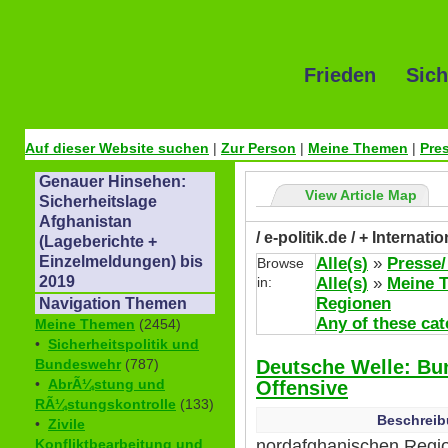
Frieden Sich
Auf dieser Website suchen
|
Zur Person
|
Meine Themen
|
Pre
Genauer Hinsehen:
View Article Map
Sicherheitslage
Afghanistan
/ e-politik.de / + Internat
(Lageberichte +
Einzelmeldungen) bis
Alle(s)
»
Presse/
Browse
2019
in:
Alle(s)
»
Meine 
Regionen
Navigation Themen
Any of these cat
Meine Themen
(2454)
•
Sicherheitspolitik und
Deutsche Welle: Bu
Bundeswehr
(787)
•
AbrÃ¼stung und
Offensive
RÃ¼stungskontrolle
(133)
Beschreib
•
Zivile
nordafghanischen Regio
Konfliktbearbeitung und