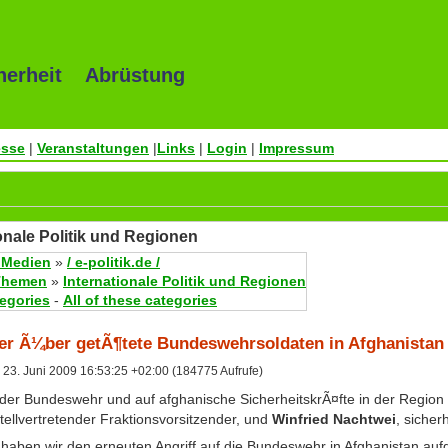
herheit Abrüstung
esse
|
Veranstaltungen
|
Links
|
Login
|
Impressum
tionale Politik und Regionen
 Medien
»
/ e-politik.de /
Themen
»
Internationale Politik und Regionen
tegories
-
All of these categories
r Ã¼ber getÃ¶tete Bundeswehrsoldaten in Afghanistan
23. Juni 2009 16:53:25 +02:00 (184775 Aufrufe)
n der Bundeswehr und auf afghanische SicherheitskrÃ¤fte in der Regio
stellvertretender Fraktionsvorsitzender, und
Winfried Nachtwei
, sicher
haben wir den erneuten Angriff auf die Bundeswehr in Afghanistan au