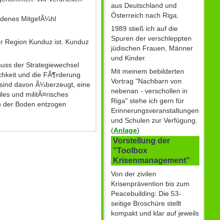
aus Deutschland und
Österreich nach Riga.
ndenes MitgefÃ¼hl
1989 stieß ich auf die
Spuren der verschleppten
der Region Kunduz ist. Kunduz
jüdischen Frauen, Männer
und Kinder.
muss der Strategiewechsel
Mit meinem bebilderten
ichkeit und die FÃ¶rderung
Vortrag "Nachbarn von
 sind davon Ã¼berzeugt, eine
nebenan - verschollen in
iles und militÃ¤risches
Riga" stehe ich gern für
n der Boden entzogen
Erinnerungsveranstaltungen
und Schulen zur Verfügung.
(
Anlage
)
Vorstellung der
"Toolbox
Krisenmanagement"
Von der zivilen
Krisenprävention bis zum
Peacebuilding: Die 53-
seitige Broschüre stellt
kompakt und klar auf jeweils