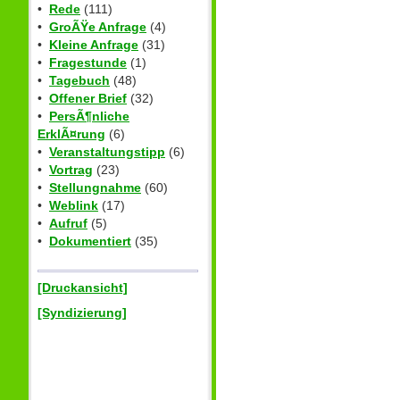
•
Rede
(111)
•
GroÃŸe Anfrage
(4)
•
Kleine Anfrage
(31)
•
Fragestunde
(1)
•
Tagebuch
(48)
•
Offener Brief
(32)
•
PersÃ¶nliche
ErklÃ¤rung
(6)
•
Veranstaltungstipp
(6)
•
Vortrag
(23)
•
Stellungnahme
(60)
•
Weblink
(17)
•
Aufruf
(5)
•
Dokumentiert
(35)
[Druckansicht]
[Syndizierung]