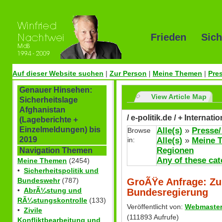
Frieden Sich
Auf dieser Website suchen
|
Zur Person
|
Meine Themen
|
Pre
Genauer Hinsehen:
View Article Map
Sicherheitslage
Afghanistan
/ e-politik.de / + Internat
(Lageberichte +
Einzelmeldungen) bis
Alle(s)
»
Presse/
Browse
2019
in:
Alle(s)
»
Meine 
Regionen
Navigation Themen
Any of these cat
Meine Themen
(2454)
•
Sicherheitspolitik und
GroÃŸe Anfrage: Zu
Bundeswehr
(787)
•
AbrÃ¼stung und
Bundesregierung
RÃ¼stungskontrolle
(133)
Veröffentlicht von:
Webmaste
•
Zivile
(111893 Aufrufe)
Konfliktbearbeitung und