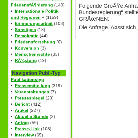
FriedensfÃ¶rderung
(149)
Folgende GroÃŸe Anfrag
•
Internationale Politik
Bundesregierung" stellt
und Regionen
+ (1159)
GRÃœNEN:
•
Erinnerungsarbeit
(103)
Die Anfrage lÃ¤sst sich
•
Sonstiges
(18)
•
Demokratie
(44)
•
Friedensforschung
(6)
•
Konversion
(3)
•
Menschenrechte
(33)
•
RÃ¼stung
(19)
Navigation Publ.-Typ
Publikationstyp
•
Pressemitteilung
(319)
•
Veranstaltungen
(7)
•
Pressespiegel
(20)
•
Bericht
(412)
•
Artikel
(227)
•
Aktuelle Stunde
(2)
•
Antrag
(59)
•
Presse-Link
(108)
•
Interview
(65)