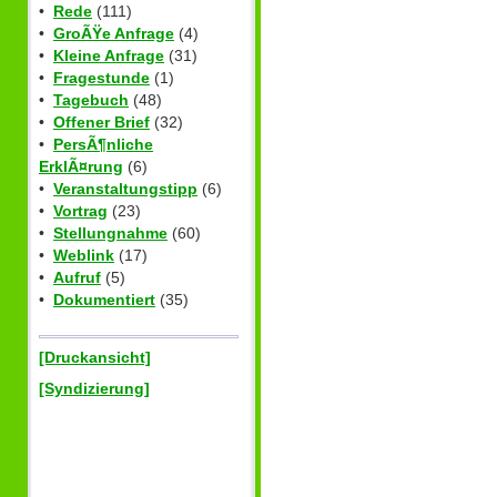
•
Rede
(111)
•
GroÃŸe Anfrage
(4)
•
Kleine Anfrage
(31)
•
Fragestunde
(1)
•
Tagebuch
(48)
•
Offener Brief
(32)
•
PersÃ¶nliche
ErklÃ¤rung
(6)
•
Veranstaltungstipp
(6)
•
Vortrag
(23)
•
Stellungnahme
(60)
•
Weblink
(17)
•
Aufruf
(5)
•
Dokumentiert
(35)
[Druckansicht]
[Syndizierung]