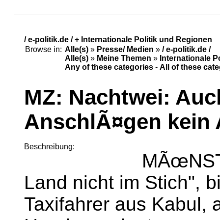
/ e-politik.de / + Internationale Politik und Regionen
Browse in:
Alle(s)
»
Presse/ Medien
»
/ e-politik.de /
Alle(s)
»
Meine Themen
»
Internationale P
Any of these categories
-
All of these cat
MZ: Nachtwei: Auc
AnschlÃ¤gen kein 
Beschreibung:
MÃœNSTE
Land nicht im Stich", 
Taxifahrer aus Kabul, 