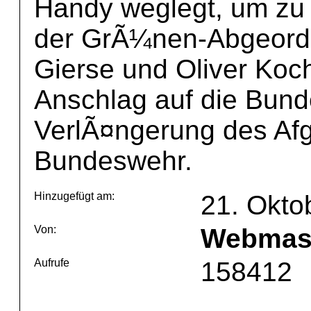
Handy weglegt, um zu 
der GrÃ¼nen-Abgeordn
Gierse und Oliver Koc
Anschlag auf die Bund
VerlÃ¤ngerung des Afg
Bundeswehr.
Hinzugefügt am:
21. Okto
Von:
Webmas
Aufrufe
158412