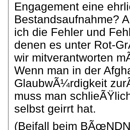
Engagement eine ehrl
Bestandsaufnahme? An 
ich die Fehler und Fe
denen es unter Rot-G
wir mitverantworten m
Wenn man in der Afgha
GlaubwÃ¼rdigkeit zur
muss man schlieÃŸlic
selbst geirrt hat.
(Beifall beim BÃœN