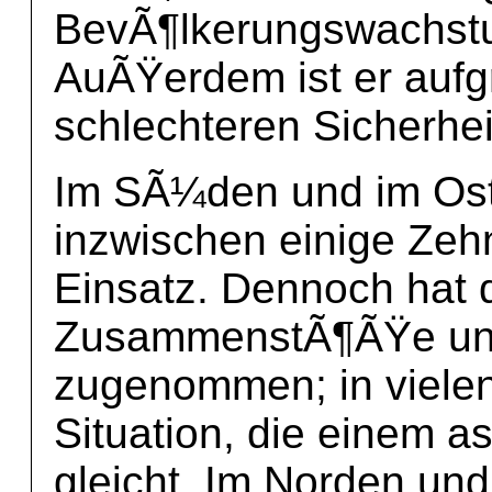
BevÃ¶lkerungswachstu
AuÃŸerdem ist er aufg
schlechteren Sicherhei
Im SÃ¼den und im Ost
inzwischen einige Zeh
Einsatz. Dennoch hat d
ZusammenstÃ¶ÃŸe un
zugenommen; in vielen 
Situation, die einem 
gleicht. Im Norden un