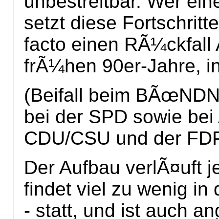
unbestreitbar. Wer ein
setzt diese Fortschritt
facto einen RÃ¼ckfall 
frÃ¼hen 90er-Jahre, i
(Beifall beim BÃœND
bei der SPD sowie bei
CDU/CSU und der FD
Der Aufbau verlÃ¤uft j
findet viel zu wenig i
- statt, und ist auch a