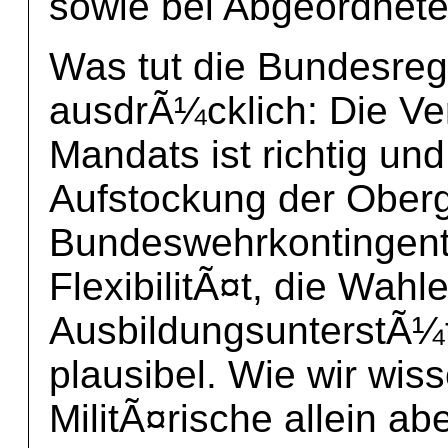
sowie bei Abgeordnet
Was tut die Bundesreg
ausdrÃ¼cklich: Die Ve
Mandats ist richtig und
Aufstockung der Ober
Bundeswehrkontingents 
FlexibilitÃ¤t, die Wahl
AusbildungsunterstÃ¼t
plausibel. Wie wir wis
MilitÃ¤rische allein ab