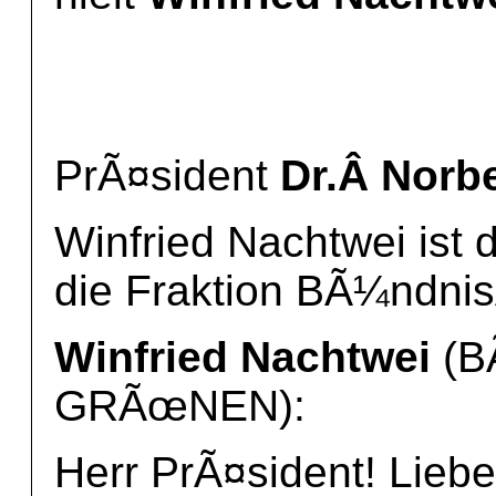
PrÃ¤sident
Dr.Â Norb
Winfried Nachtwei ist
die Fraktion BÃ¼ndni
Winfried Nachtwei
(B
GRÃœNEN):
Herr PrÃ¤sident! Liebe