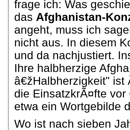
frage ich: Was gesch
das
Afghanistan-Kon
angeht, muss ich sagen
nicht aus. In diesem Ko
und da nachjustiert. I
Ihre halbherzige Afghan
â€žHalbherzigkeit" ist
die EinsatzkrÃ¤fte vor
etwa ein Wortgebilde d
Wo ist nach sieben Ja