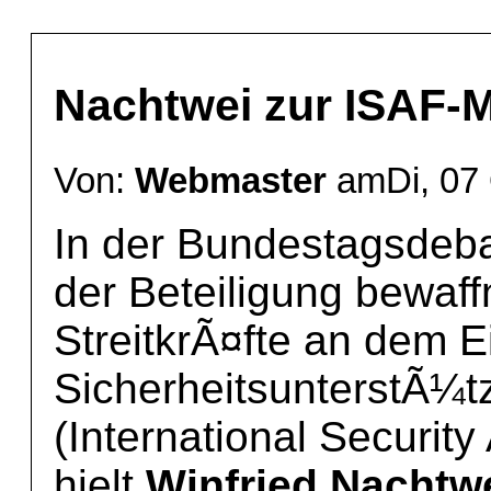
Nachtwei zur ISAF-
Von:
Webmaster
amDi, 07 
In der Bundestagsdeba
der Beteiligung bewaff
StreitkrÃ¤fte an dem E
SicherheitsunterstÃ¼t
(International Securit
hielt
Winfried Nachtw