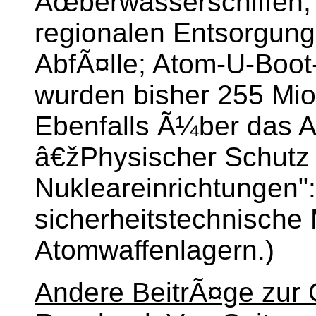
Ãœberwasserschiffen; 
regionalen Entsorgung
AbfÃ¤lle; Atom-U-Boot
wurden bisher 255 Mi
Ebenfalls Ã¼ber das A
â€žPhysischer Schutz 
Nukleareinrichtungen"
sicherheitstechnische
Atomwaffenlagern.)
Andere BeitrÃ¤ge zur