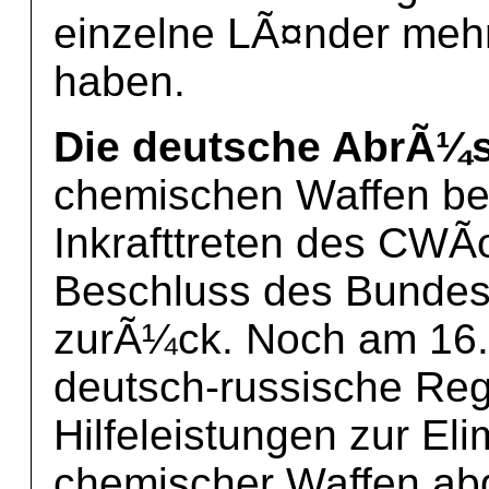
einzelne LÃ¤nder mehr 
haben.
Die deutsche AbrÃ¼s
chemischen Waffen be
Inkrafttreten des CWÃ
Beschluss des Bundes
zurÃ¼ck. Noch am 16.
deutsch-russische R
Hilfeleistungen zur El
chemischer Waffen ab