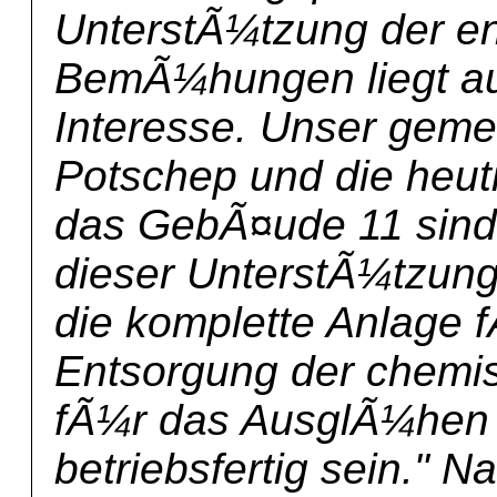
UnterstÃ¼tzung der e
BemÃ¼hungen liegt au
Interesse. Unser geme
Potschep und die heut
das GebÃ¤ude 11 sind
dieser UnterstÃ¼tzung.
die komplette Anlage 
Entsorgung der chemi
fÃ¼r das AusglÃ¼hen 
betriebsfertig sein." 