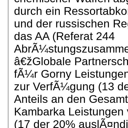
durch ein Ressortab
und der russischen R
das AA (Referat 244
AbrÃ¼stungszusammen
â€žGlobale Partnerscha
fÃ¼r Gorny Leistungen
zur VerfÃ¼gung (13 d
Anteils an den Gesamt
Kambarka Leistungen 
(17 der 20% auslÃ¤ndi