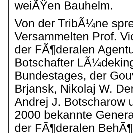
weiÃŸen Bauhelm.
Von der TribÃ¼ne spr
Versammelten Prof. Vict
der FÃ¶deralen Agentur
Botschafter LÃ¼deking,
Bundestages, der Gou
Brjansk, Nikolaj W. D
Andrej J. Botscharow u
2000 bekannte General
der FÃ¶deralen BehÃ¶r