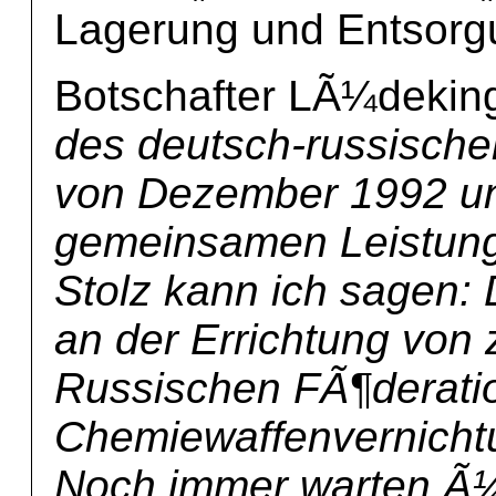
Lagerung und Entsorg
Botschafter LÃ¼dekin
des deutsch-russisc
von Dezember 1992 un
gemeinsamen Leistung
Stolz kann ich sagen:
an der Errichtung von z
Russischen FÃ¶deration
Chemiewaffenvernichtun
Noch immer warten Ã¼