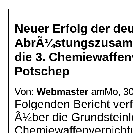
Neuer Erfolg der de
AbrÃ¼stungszusamme
die 3. Chemiewaffen
Potschep
Von:
Webmaster
amMo, 30 
Folgenden Bericht ver
Ã¼ber die Grundsteinl
Chemiewaffenvernicht