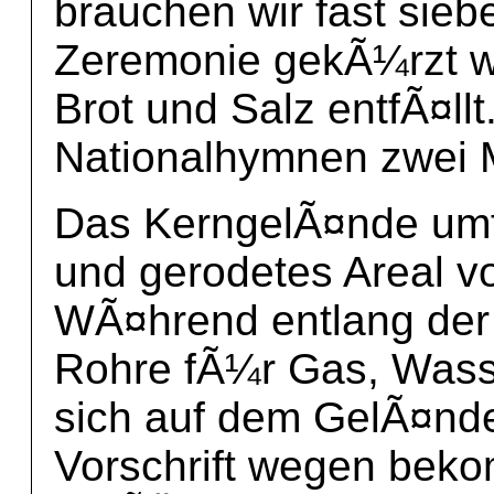
brauchen wir fast sieb
Zeremonie gekÃ¼rzt w
Brot und Salz entfÃ¤llt
Nationalhymnen zwei 
Das KerngelÃ¤nde umf
und gerodetes Areal vo
WÃ¤hrend entlang der 
Rohre fÃ¼r Gas, Wasse
sich auf dem GelÃ¤nde 
Vorschrift wegen beko