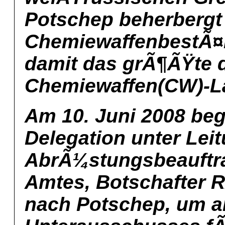
Potschep beherbergt 
ChemiewaffenbestÃ¤n
damit das grÃ¶ÃŸte 
Chemiewaffen(CW)-La
Am 10. Juni 2008 beg
Delegation unter Leit
AbrÃ¼stungsbeauftr
Amtes, Botschafter 
nach Potschep, um al