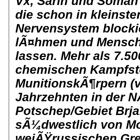
Vx, Sarin und Soman
die schon in kleinst
Nervensystem blocki
lÃ¤hmen und Mensche
lassen. Mehr als 7.5
chemischen Kampfstof
MunitionskÃ¶rpern (v
Jahrzehnten in der 
Potschep/Gebiet Brja
sÃ¼dwestlich von Mo
weiÃŸrussischen Gre