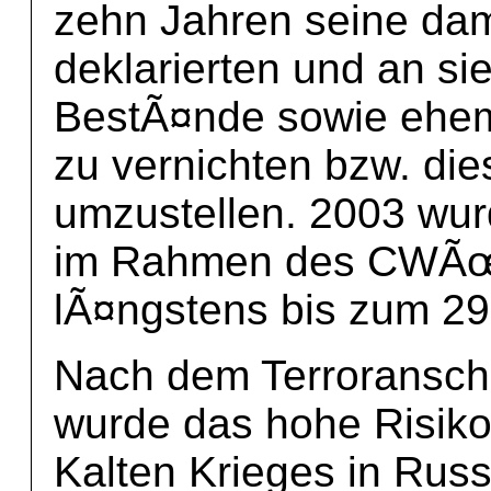
zehn Jahren seine da
deklarierten und an s
BestÃ¤nde sowie ehem
zu vernichten bzw. dies
umzustellen. 2003 wurd
im Rahmen des CWÃœ v
lÃ¤ngstens bis zum 29.
Nach dem Terroransch
wurde das hohe Risikop
Kalten Krieges in Russ