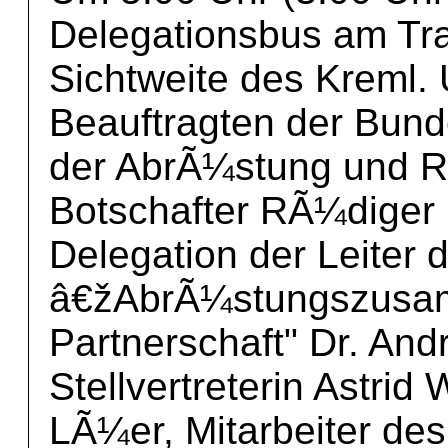
Delegationsbus am Trad
Sichtweite des Kreml. 
Beauftragten der Bund
der AbrÃ¼stung und R
Botschafter RÃ¼diger
Delegation der Leiter 
â€žAbrÃ¼stungszusam
Partnerschaft" Dr. And
Stellvertreterin Astri
LÃ¼er, Mitarbeiter d