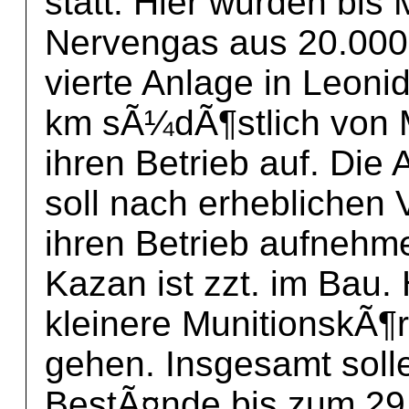
statt. Hier wurden bis
Nervengas aus 20.000 
vierte Anlage in Leon
km sÃ¼dÃ¶stlich von 
ihren Betrieb auf. Die
soll nach erheblichen
ihren Betrieb aufnehme
Kazan ist zzt. im Bau.
kleinere MunitionskÃ¶rp
gehen. Insgesamt soll
BestÃ¤nde bis zum 29. 