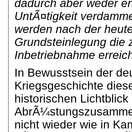
dadurch aber weder en
UntÃ¤tigkeit verdammen
werden nach der heute
Grundsteinlegung die 
Inbetriebnahme erreic
In Bewusstsein der de
Kriegsgeschichte dies
historischen Lichtblic
AbrÃ¼stungszusammena
nicht wieder wie in K