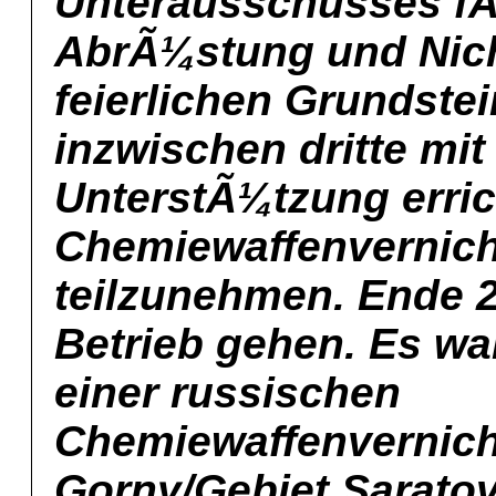
Unterausschusses fÃ
AbrÃ¼stung und Nich
feierlichen Grundste
inzwischen dritte mit
UnterstÃ¼tzung erric
Chemiewaffenvernich
teilzunehmen. Ende 2
Betrieb gehen. Es war
einer russischen
Chemiewaffenvernic
Gorny/Gebiet Sarato