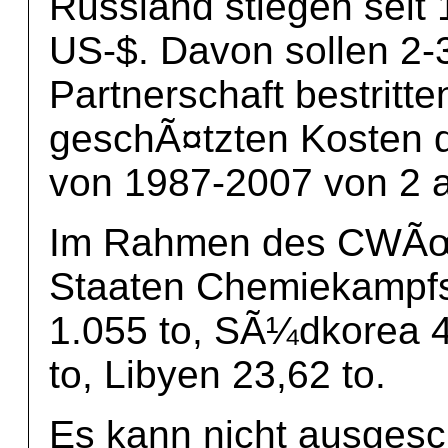
Russland stiegen seit 
US-$. Davon sollen 2-
Partnerschaft bestritt
geschÃ¤tzten Kosten 
von 1987-2007 von 2 a
Im Rahmen des CWÃœ d
Staaten Chemiekampfs
1.055 to, SÃ¼dkorea 4
to, Libyen 23,62 to.
Es kann nicht ausges