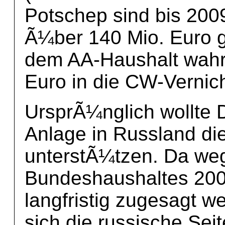
Potschep sind bis 200
Ã¼ber 140 Mio. Euro g
dem AA-Haushalt wahr
Euro in die CW-Vernic
UrsprÃ¼nglich wollte D
Anlage in Russland di
unterstÃ¼tzen. Da weg
Bundeshaushaltes 2006
langfristig zugesagt w
sich die russische Sei