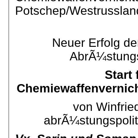
Potschep/Westrusslan
Neuer Erfolg de
AbrÃ¼stung
Start 
Chemiewaffenvernic
von Winfrie
abrÃ¼stungspolit