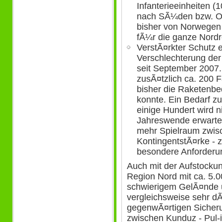
Infanterieeinheiten 
nach SÃ¼den bzw. Os
bisher von Norwegen 
fÃ¼r die ganze Nordr
VerstÃ¤rkter Schutz 
Verschlechterung de
seit September 2007.
zusÃ¤tzlich ca. 200 F
bisher die Raketenb
konnte. Ein Bedarf z
einige Hundert wird n
Jahreswende erwartet.
mehr Spielraum zwis
KontingentstÃ¤rke - 
besondere Anforderu
Auch mit der Aufstockun
Region Nord mit ca. 5.
schwierigem GelÃ¤nde 
vergleichsweise sehr d
gegenwÃ¤rtigen Sicheru
zwischen Kunduz - Pul-