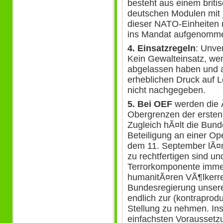
besteht aus einem briti
deutschen Modulen mit 
dieser NATO-Einheiten m
ins Mandat aufgenomm
4. Einsatzregeln
: Unve
Kein Gewalteinsatz, wen
abgelassen haben und a
erheblichen Druck auf 
nicht nachgegeben.
5. Bei OEF
werden die 
Obergrenzen der ersten 
Zugleich hÃ¤lt die Bund
Beteiligung an einer Ope
dem 11. September lÃ¤n
zu rechtfertigen sind und
Terrorkomponente imme
humanitÃ¤ren VÃ¶lkerrech
Bundesregierung unsere
endlich zur (kontraprod
Stellung zu nehmen. Ins
einfachsten Voraussetz