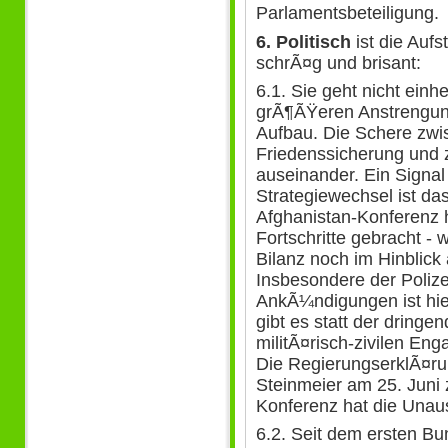
Parlamentsbeteiligung.
6. Politisch
ist die Aufs
schrÃ¤g und brisant:
6.1. Sie geht nicht einhe
grÃ¶ÃŸeren Anstrengung 
Aufbau. Die Schere zwis
Friedenssicherung und 
auseinander. Ein Signa
Strategiewechsel ist das
Afghanistan-Konferenz h
Fortschritte gebracht - 
Bilanz noch im Hinblic
Insbesondere der Poliz
AnkÃ¼ndigungen ist hier
gibt es statt der dring
militÃ¤risch-zivilen E
Die RegierungserklÃ¤r
Steinmeier am 25. Juni 
Konferenz hat die Unaus
6.2. Seit dem ersten B