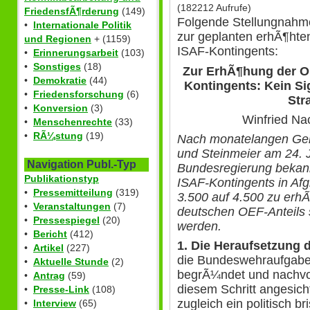
(182212 Aufrufe)
FriedensfÃ¶rderung
(149)
Folgende Stellungnahm
•
Internationale Politik
zur geplanten erhÃ¶ht
und Regionen
+ (1159)
ISAF-Kontingents:
•
Erinnerungsarbeit
(103)
•
Sonstiges
(18)
Zur ErhÃ¶hung der O
•
Demokratie
(44)
Kontingents: Kein S
•
Friedensforschung
(6)
Str
•
Konversion
(3)
Winfried Na
•
Menschenrechte
(33)
•
RÃ¼stung
(19)
Nach monatelangen Ger
und Steinmeier am 24. J
Navigation Publ.-Typ
Bundesregierung bekann
Publikationstyp
ISAF-Kontingents in Afg
•
Pressemitteilung
(319)
3.500 auf 4.500 zu erh
•
Veranstaltungen
(7)
deutschen OEF-Anteils 
•
Pressespiegel
(20)
werden.
•
Bericht
(412)
1. Die Heraufsetzung 
•
Artikel
(227)
die Bundeswehraufgaben
•
Aktuelle Stunde
(2)
begrÃ¼ndet und nachvoll
•
Antrag
(59)
diesem Schritt angesic
•
Presse-Link
(108)
zugleich ein politisch b
•
Interview
(65)