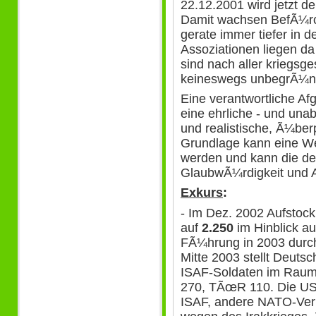
22.12.2001 wird jetzt d
Damit wachsen BefÃ¼rc
gerate immer tiefer in d
Assoziationen liegen d
sind nach aller kriegsg
keineswegs unbegrÃ¼n
Eine verantwortliche Afg
eine ehrliche - und un
und realistische, Ã¼ber
Grundlage kann eine W
werden und kann die deu
GlaubwÃ¼rdigkeit und 
Exkurs
:
- Im Dez. 2002 Aufstoc
auf
2.250
im Hinblick a
FÃ¼hrung in 2003 durch
Mitte 2003 stellt Deuts
ISAF-Soldaten im Raum 
270, TÃœR 110. Die USA 
ISAF, andere NATO-Ver