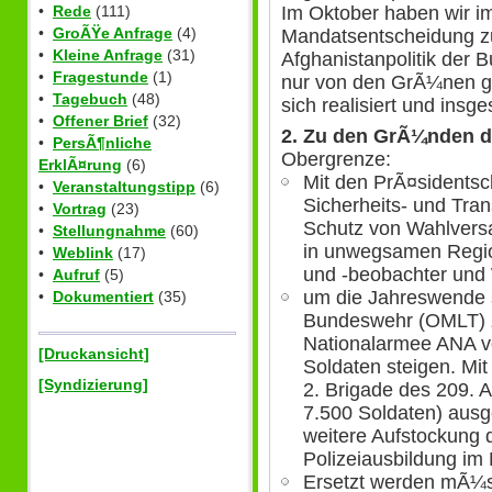
Im Oktober haben wir i
•
Rede
(111)
•
GroÃŸe Anfrage
(4)
Mandatsentscheidung zu
•
Kleine Anfrage
(31)
Afghanistanpolitik der 
•
Fragestunde
(1)
nur von den GrÃ¼nen ge
•
Tagebuch
(48)
sich realisiert und insg
•
Offener Brief
(32)
2. Zu den GrÃ¼nden d
•
PersÃ¶nliche
Obergrenze:
ErklÃ¤rung
(6)
Mit den PrÃ¤sidentsc
•
Veranstaltungstipp
(6)
Sicherheits- und Tr
•
Vortrag
(23)
Schutz von Wahlvers
•
Stellungnahme
(60)
in unwegsamen Regio
•
Weblink
(17)
und -beobachter und 
•
Aufruf
(5)
um die Jahreswende s
•
Dokumentiert
(35)
Bundeswehr (OMLT) z
Nationalarmee ANA vo
[Druckansicht]
Soldaten steigen. Mit
[Syndizierung]
2. Brigade des 209.
7.500 Soldaten) ausg
weitere Aufstockung 
Polizeiausbildung im
Ersetzt werden mÃ¼s