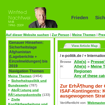
Frieden Sich
Auf dieser Website suchen
|
Zur Person
|
Meine Themen
|
Pre
Genauer Hinsehen:
View Article Map
Sicherheitslage
Afghanistan
/ e-politik.de / + Internat
(Lageberichte +
Einzelmeldungen) bis
Alle(s)
»
Presse/
Browse
2019
in:
Alle(s)
»
Meine 
Regionen
Navigation Themen
Any of these cat
Meine Themen
(2454)
•
Sicherheitspolitik und
Zur ErhÃ¶hung der 
Bundeswehr
(787)
•
AbrÃ¼stung und
ISAF-Kontingents: K
RÃ¼stungskontrolle
(133)
ausgewogenen Stra
•
Zivile
Veröffentlicht von:
Webmaste
Konfliktbearbeitung und