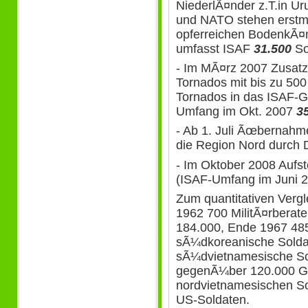
NiederlÃ¤nder z.T.in Ur
und NATO stehen erstmal
opferreichen BodenkÃ¤
umfasst ISAF
31.500
So
- Im MÃ¤rz 2007 Zusat
Tornados mit bis zu 50
Tornados in das ISAF-
Umfang im Okt. 2007
3
- Ab 1. Juli Ãœbernahm
die Region Nord durch 
- Im Oktober 2008 Aufs
(ISAF-Umfang im Juni 
Zum quantitativen Vergl
1962 700 MilitÃ¤rberate
184.000, Ende 1967 485
sÃ¼dkoreanische Solda
sÃ¼dvietnamesische So
gegenÃ¼ber 120.000 Gu
nordvietnamesischen S
US-Soldaten.