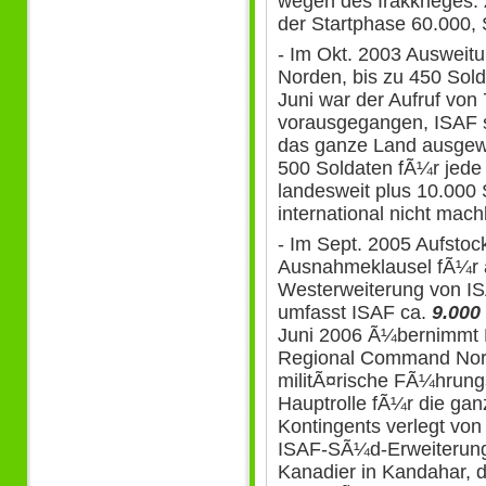
wegen des Irakkrieges.
der Startphase 60.000,
- Im Okt. 2003 Ausweit
Norden, bis zu 450 Sol
Juni war der Aufruf von
vorausgegangen, ISAF 
das ganze Land ausgewe
500 Soldaten fÃ¼r jede
landesweit plus 10.000
international nicht mach
- Im Sept. 2005 Aufsto
Ausnahmeklausel fÃ¼r a
Westerweiterung von IS
umfasst ISAF ca.
9.000
Juni 2006 Ã¼bernimmt 
Regional Command Nort
militÃ¤rische FÃ¼hrung
Hauptrolle fÃ¼r die gan
Kontingents verlegt von
ISAF-SÃ¼d-Erweiterung:
Kanadier in Kandahar, d