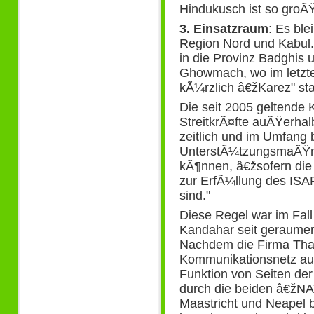
Hindukusch ist so groÃ
3. Einsatzraum
: Es ble
Region Nord und Kabul
in die Provinz Badghis 
Ghowmach, wo im letzte
kÃ¼rzlich â€žKarez" stat
Die seit 2005 geltende K
StreitkrÃ¤fte auÃŸerha
zeitlich und im Umfang 
UnterstÃ¼tzungsmaÃŸn
kÃ¶nnen, â€žsofern d
zur ErfÃ¼llung des IS
sind."
Diese Regel war im Fall
Kandahar seit geraumer
Nachdem die Firma Thal
Kommunikationsnetz au
Funktion von Seiten de
durch die beiden â€žNAT
Maastricht und Neapel b