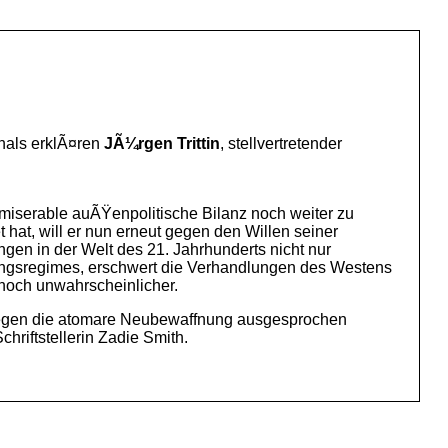
nals erklÃ¤ren
JÃ¼rgen Trittin
, stellvertretender
miserable auÃŸenpolitische Bilanz noch weiter zu
hat, will er nun erneut gegen den Willen seiner
en in der Welt des 21. Jahrhunderts nicht nur
tungsregimes, erschwert die Verhandlungen des Westens
 noch unwahrscheinlicher.
ch gegen die atomare Neubewaffnung ausgesprochen
riftstellerin Zadie Smith.