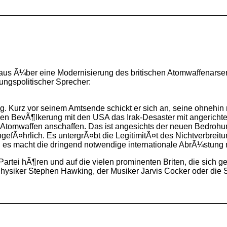
us Ã¼ber eine Modernisierung des britischen Atomwaffenarse
gungspolitischer Sprecher:
 Kurz vor seinem Amtsende schickt er sich an, seine ohnehin 
n BevÃ¶lkerung mit den USA das Irak-Desaster mit angerichtet 
tomwaffen anschaffen. Das ist angesichts der neuen Bedrohung
efÃ¤hrlich. Es untergrÃ¤bt die LegitimitÃ¤t des Nichtverbrei
d es macht die dringend notwendige internationale AbrÃ¼stung
n Partei hÃ¶ren und auf die vielen prominenten Briten, die si
siker Stephen Hawking, der Musiker Jarvis Cocker oder die Sch