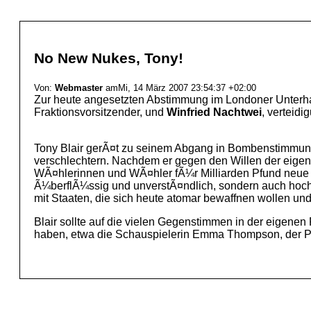
No New Nukes, Tony!
Von:
Webmaster
amMi, 14 März 2007 23:54:37 +02:00
Zur heute angesetzten Abstimmung im Londoner Unterha
Fraktionsvorsitzender, und
Winfried Nachtwei
, verteidi
Tony Blair gerÃ¤t zu seinem Abgang in Bombenstimmung.
verschlechtern. Nachdem er gegen den Willen der eigene
WÃ¤hlerinnen und WÃ¤hler fÃ¼r Milliarden Pfund neue A
Ã¼berflÃ¼ssig und unverstÃ¤ndlich, sondern auch hochg
mit Staaten, die sich heute atomar bewaffnen wollen un
Blair sollte auf die vielen Gegenstimmen in der eigene
haben, etwa die Schauspielerin Emma Thompson, der Phy