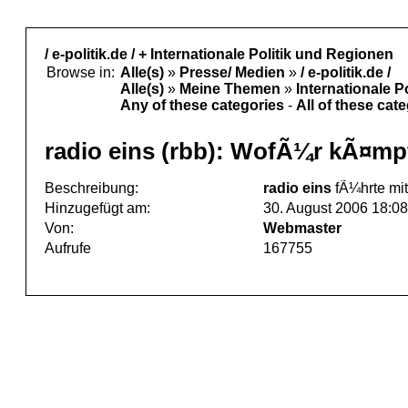
/ e-politik.de / + Internationale Politik und Regionen
Browse in:
Alle(s)
»
Presse/ Medien
»
/ e-politik.de /
Alle(s)
»
Meine Themen
»
Internationale P
Any of these categories
-
All of these cat
radio eins (rbb): WofÃ¼r kÃ¤mp
Beschreibung:
radio eins
fÃ¼hrte mi
Hinzugefügt am:
30. August 2006 18:08
Von:
Webmaster
Aufrufe
167755