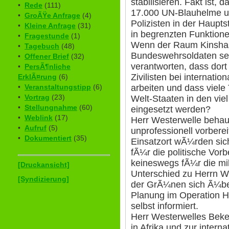
stabilisieren. Fakt ist,
•
Rede
(111)
17.000 UN-Blauhelme un
•
GroÃŸe Anfrage
(4)
Polizisten in der Haupts
•
Kleine Anfrage
(31)
in begrenzten Funktione
•
Fragestunde
(1)
Wenn der Raum Kinshasa
•
Tagebuch
(48)
Bundeswehrsoldaten sein
•
Offener Brief
(32)
verantworten, dass dor
•
PersÃ¶nliche
Zivilisten bei internati
ErklÃ¤rung
(6)
•
Veranstaltungstipp
(6)
arbeiten und dass viele
•
Vortrag
(23)
Welt-Staaten in den vie
•
Stellungnahme
(60)
eingesetzt werden?
•
Weblink
(17)
Herr Westerwelle behaup
•
Aufruf
(5)
unprofessionell vorberei
•
Dokumentiert
(35)
Einsatzort wÃ¼rden si
fÃ¼r die politische Vorbe
keineswegs fÃ¼r die mi
[Druckansicht]
Unterschied zu Herrn W
[Syndizierung]
der GrÃ¼nen sich Ã¼ber
Planung im Operation H
selbst informiert.
Herr Westerwelles Beke
in Afrika und zur intern