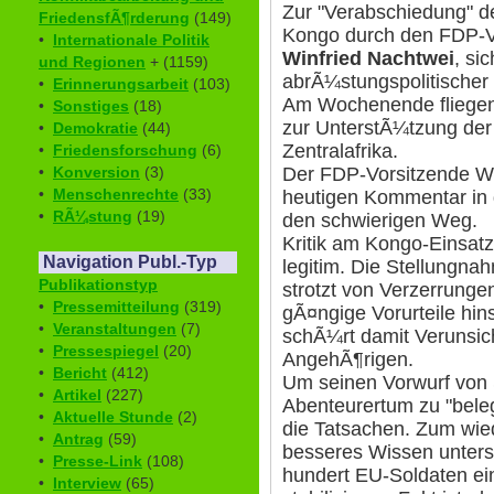
Zur "Verabschiedung" d
FriedensfÃ¶rderung
(149)
Kongo durch den FDP-Vo
•
Internationale Politik
Winfried Nachtwei
, si
und Regionen
+ (1159)
abrÃ¼stungspolitischer
•
Erinnerungsarbeit
(103)
Am Wochenende fliegen
•
Sonstiges
(18)
zur UnterstÃ¼tzung de
•
Demokratie
(44)
Zentralafrika.
•
Friedensforschung
(6)
•
Konversion
(3)
Der FDP-Vorsitzende We
•
Menschenrechte
(33)
heutigen Kommentar in de
•
RÃ¼stung
(19)
den schwierigen Weg.
Kritik am Kongo-Einsatz
Navigation Publ.-Typ
legitim. Die Stellungna
Publikationstyp
strotzt von Verzerrunge
•
Pressemitteilung
(319)
gÃ¤ngige Vorurteile hin
•
Veranstaltungen
(7)
schÃ¼rt damit Verunsic
•
Pressespiegel
(20)
AngehÃ¶rigen.
•
Bericht
(412)
Um seinen Vorwurf von
•
Artikel
(227)
Abenteurertum zu "bele
•
Aktuelle Stunde
(2)
die Tatsachen. Zum wie
•
Antrag
(59)
besseres Wissen unterstel
•
Presse-Link
(108)
hundert EU-Soldaten e
•
Interview
(65)