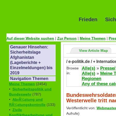
Frieden Sich
Auf dieser Website suchen
|
Zur Person
|
Meine Themen
|
Pre
Genauer Hinsehen:
View Article Map
Sicherheitslage
Afghanistan
/ e-politik.de / + Internat
(Lageberichte +
Einzelmeldungen) bis
Alle(s)
»
Presse/
Browse
2019
in:
Alle(s)
»
Meine 
Regionen
Navigation Themen
Any of these cat
Meine Themen
(2454)
•
Sicherheitspolitik und
Bundeswehrsoldaten
Bundeswehr
(787)
•
AbrÃ¼stung und
Westerwelle tritt na
RÃ¼stungskontrolle
(133)
Veröffentlicht von:
Webmaste
•
Zivile
Aufrufe)
Konfliktbearbeitung und