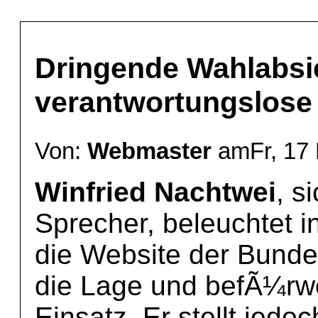
Dringende Wahlabsi
verantwortungslos
Von:
Webmaster
amFr, 17 
Winfried Nachtwei
, s
Sprecher, beleuchtet 
die Website der Bunde
die Lage und befÃ¼rwo
Einsatz. Er stellt jed