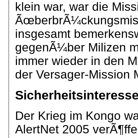
klein war, war die Mi
ÃœberbrÃ¼ckungsmiss
insgesamt bemerkenswe
gegenÃ¼ber Milizen mi
immer wieder in den M
der Versager-Mission
Sicherheitsinteress
Der Krieg im Kongo war
AlertNet 2005 verÃ¶ffen