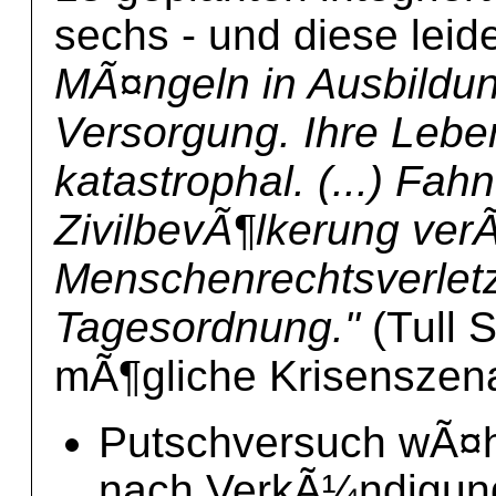
sechs - und diese lei
MÃ¤ngeln in Ausbildu
Versorgung. Ihre Leb
katastrophal. (...) Fah
ZivilbevÃ¶lkerung ve
Menschenrechtsverlet
Tagesordnung."
(Tull S
mÃ¶gliche Krisenszena
Putschversuch wÃ¤h
nach VerkÃ¼ndigung