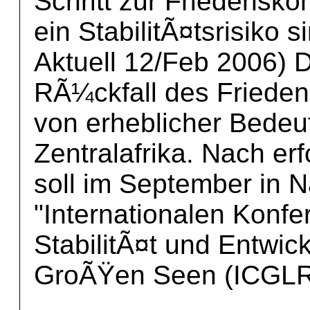
Schritt zur Friedensko
ein StabilitÃ¤tsrisiko 
Aktuell 12/Feb 2006) 
RÃ¼ckfall des Frieden
von erheblicher Bedeu
Zentralafrika. Nach e
soll im September in Na
"Internationalen Konfe
StabilitÃ¤t und Entwic
GroÃŸen Seen (ICGLR) 