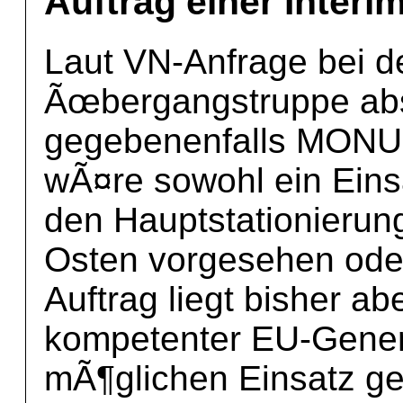
Auftrag einer Interi
Laut VN-Anfrage bei de
Ãœbergangstruppe ab
gegebenenfalls MONU
wÃ¤re sowohl ein Einsa
den Hauptstationieru
Osten vorgesehen oder
Auftrag liegt bisher ab
kompetenter EU-Gener
mÃ¶glichen Einsatz 