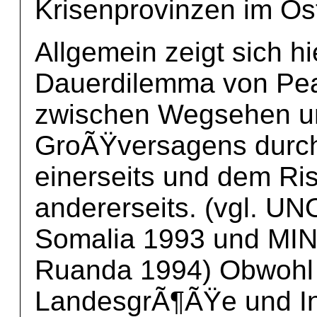
Krisenprovinzen im Ost
Allgemein zeigt sich h
Dauerdilemma von Pe
zwischen Wegsehen u
GroÃŸversagens durch 
einerseits und dem Ri
andererseits. (vgl.
Somalia 1993 und M
Ruanda 1994) Obwohl
LandesgrÃ¶ÃŸe und Infr