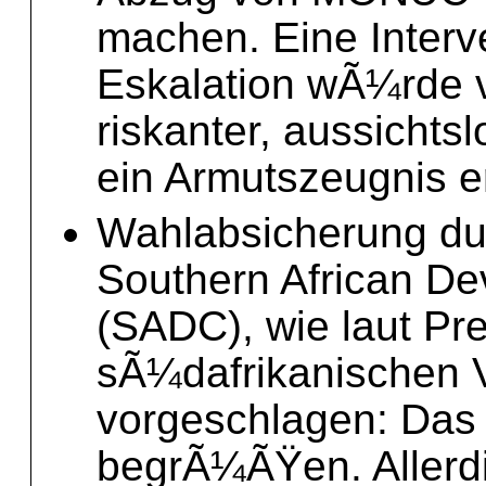
machen. Eine Interve
Eskalation wÃ¼rde vi
riskanter, aussichts
ein Armutszeugnis e
Wahlabsicherung dur
Southern African D
(SADC), wie laut P
sÃ¼dafrikanischen V
vorgeschlagen: Das
begrÃ¼ÃŸen. Allerdi