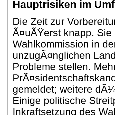
Hauptrisiken im Umf
Die Zeit zur Vorbereit
Ã¤uÃŸerst knapp. Sie 
Wahlkommission in de
unzugÃ¤nglichen Land 
Probleme stellen. Mehr
PrÃ¤sidentschaftskand
gemeldet; weitere dÃ
Einige politische Strei
Inkraftsetzung des Wah