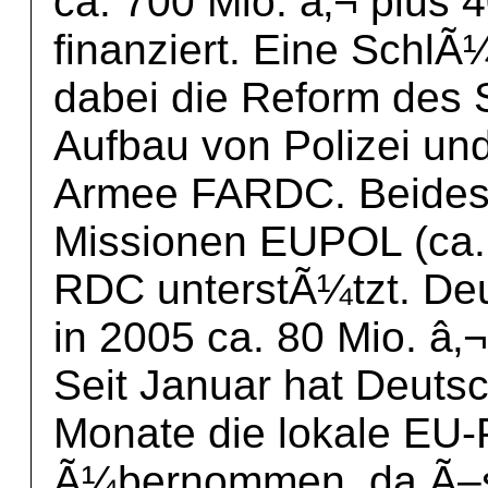
ca. 700 Mio. â‚¬ plu
finanziert. Eine SchlÃ¼
dabei die Reform des S
Aufbau von Polizei un
Armee FARDC. Beides w
Missionen EUPOL (ca
RDC unterstÃ¼tzt. De
in 2005 ca. 80 Mio. â‚¬
Seit Januar hat Deuts
Monate die lokale EU-
Ã¼bernommen, da Ã–st