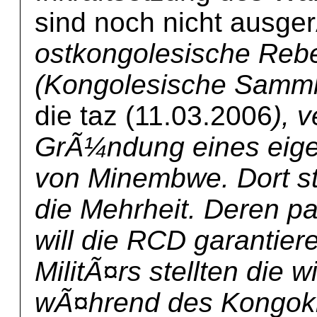
sind noch nicht ausge
ostkongolesische Re
(Kongolesische Samml
die taz (11.03.2006
), 
GrÃ¼ndung eines eige
von Minembwe. Dort s
die Mehrheit. Deren p
will die RCD garantie
MilitÃ¤rs stellten die 
wÃ¤hrend des Kongokr