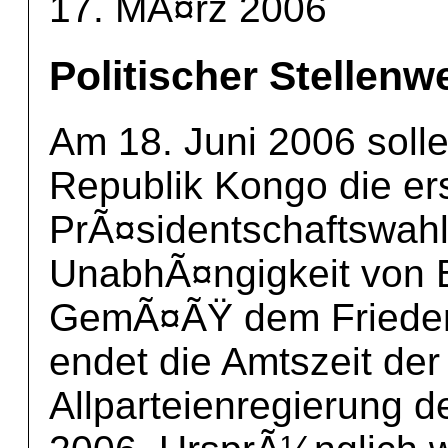
17. MÃ¤rz 2006
Politischer Stellen
Am 18. Juni 2006 soll
Republik Kongo die er
PrÃ¤sidentschaftswahl
UnabhÃ¤ngigkeit von Be
GemÃ¤ÃŸ dem Friede
endet die Amtszeit der
Allparteienregierung d