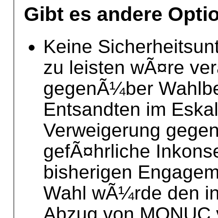
Gibt es andere Opti
Keine Sicherheitsun
zu leisten wÃ¤re ve
gegenÃ¼ber Wahlbe
Entsandten im Eskala
Verweigerung gege
gefÃ¤hrliche Inkons
bisherigen Engageme
Wahl wÃ¼rde den in
Abzug von MONUC v