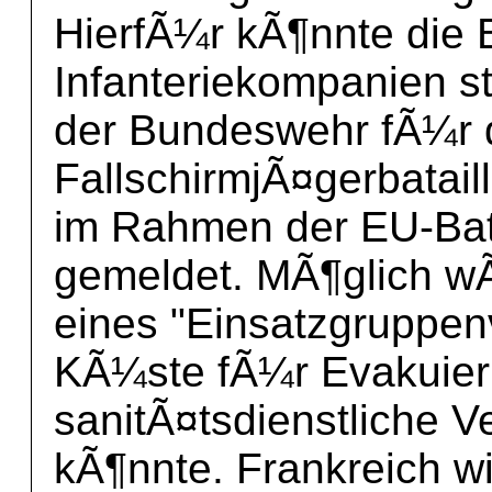
HierfÃ¼r kÃ¶nnte die
Infanteriekompanien st
der Bundeswehr fÃ¼r 
FallschirmjÃ¤gerbatail
im Rahmen der EU-Bat
gemeldet. MÃ¶glich w
eines "Einsatzgruppenv
KÃ¼ste fÃ¼r Evakuier
sanitÃ¤tsdienstliche V
kÃ¶nnte. Frankreich wi