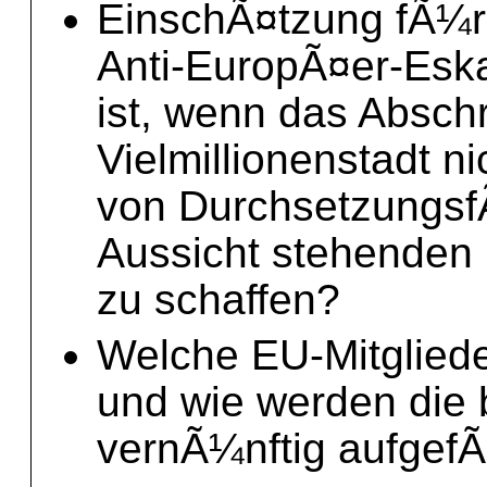
EinschÃ¤tzung fÃ¼r 
Anti-EuropÃ¤er-Eska
ist, wenn das Absch
Vielmillionenstadt ni
von DurchsetzungsfÃ
Aussicht stehenden
zu schaffen?
Welche EU-Mitgliede
und wie werden die
vernÃ¼nftig aufgefÃ