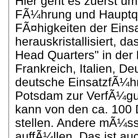
Hier geht es zuerst u
FÃ¼hrung und Hauptqu
FÃ¤higkeiten der Einsa
herauskristallisiert, d
Head Quarters" in der
Frankreich, Italien, De
deutsche EinsatzfÃ¼
Potsdam zur VerfÃ¼gu
kann von den ca. 100 
stellen. Andere mÃ¼ss
auffÃ¼llen. Das ist a