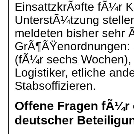
EinsattzkrÃ¤fte fÃ¼r
UnterstÃ¼tzung stellen
meldeten bisher sehr
GrÃ¶ÃŸenordnungen: S
(fÃ¼r sechs Wochen),
Logistiker, etliche an
Stabsoffizieren.
Offene Fragen fÃ¼r 
deutscher Beteiligu