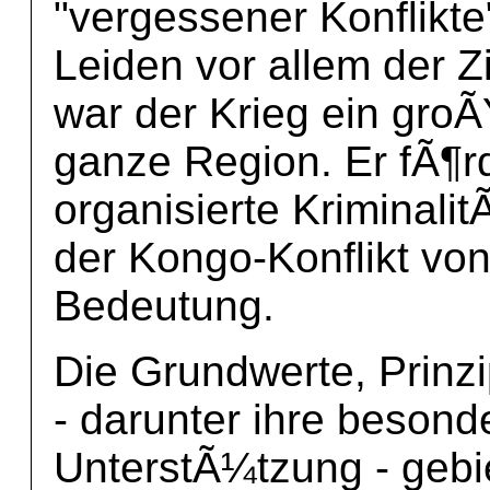
"vergessener Konflikt
Leiden vor allem der Z
war der Krieg ein groÃ
ganze Region. Er fÃ¶r
organisierte Kriminalit
der Kongo-Konflikt vo
Bedeutung.
Die Grundwerte, Prinz
- darunter ihre besond
UnterstÃ¼tzung - gebi