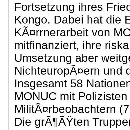
Fortsetzung ihres Fr
Kongo. Dabei hat die 
KÃ¤rrnerarbeit von 
mitfinanziert, ihre risk
Umsetzung aber weit
NichteuropÃ¤ern und 
Insgesamt 58 Nationen
MONUC mit Polizisten 
MilitÃ¤rbeobachtern (7
Die grÃ¶ÃŸten Truppens