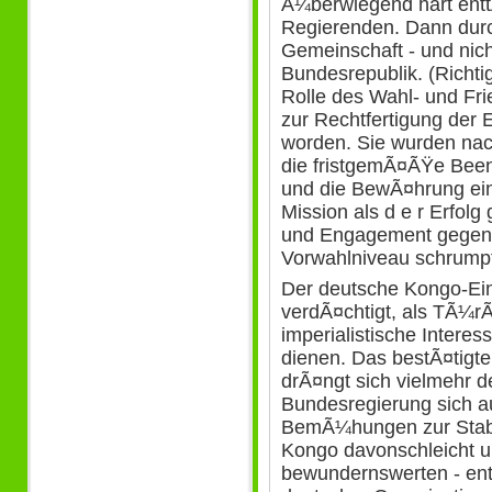
Ã¼berwiegend hart entt
Regierenden. Dann durc
Gemeinschaft - und nicht
Bundesrepublik. (Richti
Rolle des Wahl- und Fr
zur Rechtfertigung der
worden. Sie wurden nacht
die fristgemÃ¤ÃŸe Bee
und die BewÃ¤hrung ei
Mission als d e r Erfolg
und Engagement gegen
Vorwahlniveau schrumpf
Der deutsche Kongo-Ein
verdÃ¤chtigt, als TÃ¼r
imperialistische Intere
dienen. Das bestÃ¤tigte 
drÃ¤ngt sich vielmehr d
Bundesregierung sich au
BemÃ¼hungen zur Stabil
Kongo davonschleicht u
bewundernswerten - en