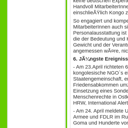
keine deutschen Experte
Handvoll MitarbeiterIn
einschlieÃŸlich Kongo 
So engagiert und kompet
MitarbeiterInnen auch s
Personalausstattung ist 
die der Bedeutung und
Gewicht und der Verant
angemessen wÃ¤re, nich
6. JÃ¼ngste Ereignis
- Am 23.April richteten 
kongolesische NGO`s ei
Staatengemeinschaft, e
Friedensabkommen umzu
Einsetzung eines Sonde
Menschenrechte in Ost
HRW, International Alert
- Am 24. April meldet
Armee und FDLR im Rut
Goma und Hunderte von