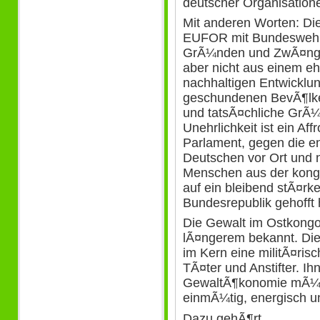
deutscher Organisatione
Mit anderen Worten: Di
EUFOR mit Bundeswehr 
GrÃ¼nden und ZwÃ¤nge
aber nicht aus einem eh
nachhaltigen Entwicklu
geschundenen BevÃ¶lke
und tatsÃ¤chliche GrÃ¼
Unehrlichkeit ist ein Af
Parlament, gegen die e
Deutschen vor Ort und ni
Menschen aus der kongol
auf ein bleibend stÃ¤r
Bundesrepublik gehofft 
Die Gewalt im Ostkongo 
lÃ¤ngerem bekannt. Die
im Kern eine militÃ¤risc
TÃ¤ter und Anstifter. I
GewaltÃ¶konomie mÃ¼ss
einmÃ¼tig, energisch un
Dazu gehÃ¶rt,