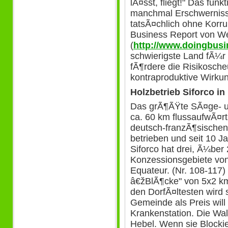
lÃ¤sst, fliegt!" Das fun
manchmal Erschwerniss
tatsÃ¤chlich ohne Korru
Business Report von W
(
http://www.doingbusi
schwierigste Land fÃ¼r
fÃ¶rdere die Risikosch
kontraproduktive Wirku
Holzbetrieb Siforco in
Das grÃ¶ÃŸte SÃ¤ge- un
ca. 60 km flussaufwÃ¤rt
deutsch-franzÃ¶sische
betrieben und seit 10 Ja
Siforco hat drei, Ã¼ber
Konzessionsgebiete von 
Equateur. (Nr. 108-117)
â€žBlÃ¶cke" von 5x2 km 
den DorfÃ¤ltesten wird s
Gemeinde als Preis will
Krankenstation. Die Wa
Hebel. Wenn sie Blocki