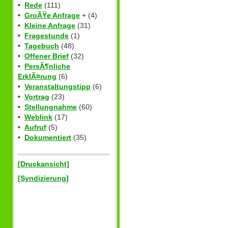
•
Rede
(111)
•
GroÃŸe Anfrage
+ (4)
•
Kleine Anfrage
(31)
•
Fragestunde
(1)
•
Tagebuch
(48)
•
Offener Brief
(32)
•
PersÃ¶nliche
ErklÃ¤rung
(6)
•
Veranstaltungstipp
(6)
•
Vortrag
(23)
•
Stellungnahme
(60)
•
Weblink
(17)
•
Aufruf
(5)
•
Dokumentiert
(35)
[Druckansicht]
[Syndizierung]