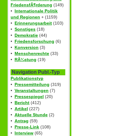
FriedensfÃ¶rderung
(149)
•
Internationale Politik
und Regionen
+ (1159)
•
Erinnerungsarbeit
(103)
•
Sonstiges
(18)
•
Demokratie
(44)
•
Friedensforschung
(6)
•
Konversion
(3)
•
Menschenrechte
(33)
•
RÃ¼stung
(19)
Navigation Publ.-Typ
Publikationstyp
•
Pressemitteilung
(319)
•
Veranstaltungen
(7)
•
Pressespiegel
(20)
•
Bericht
(412)
•
Artikel
(227)
•
Aktuelle Stunde
(2)
•
Antrag
(59)
•
Presse-Link
(108)
•
Interview
(65)