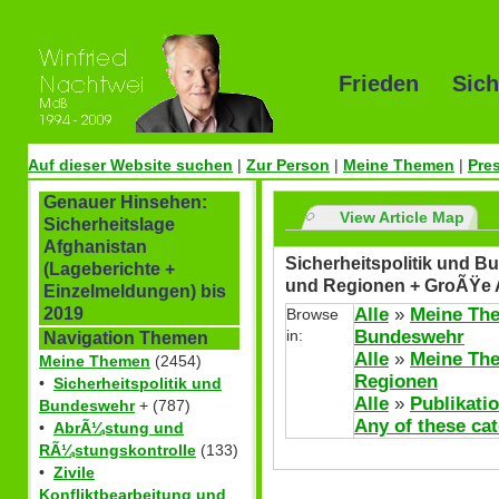
Frieden Sich
Auf dieser Website suchen
|
Zur Person
|
Meine Themen
|
Pre
Genauer Hinsehen:
View Article Map
Sicherheitslage
Afghanistan
Sicherheitspolitik und Bu
(Lageberichte +
und Regionen + GroÃŸe 
Einzelmeldungen) bis
Alle
»
Meine Th
2019
Browse
in:
Bundeswehr
Navigation Themen
Alle
»
Meine Th
Meine Themen
(2454)
Regionen
•
Sicherheitspolitik und
Alle
»
Publikati
Bundeswehr
+ (787)
Any of these ca
•
AbrÃ¼stung und
RÃ¼stungskontrolle
(133)
•
Zivile
Konfliktbearbeitung und