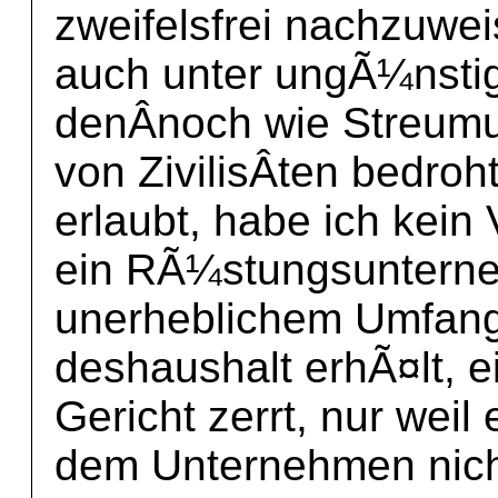
zweifelsfrei nachzuwei
auch unter ungÃ¼nsti
denÂ­noch wie Streumu
von ZivilisÂ­ten bedroh
erlaubt, habe ich kein
ein RÃ¼stungsunterne
unerheblichem Umfang
deshaushalt erhÃ¤lt, e
Gericht zerrt, nur weil 
dem Unternehmen nich