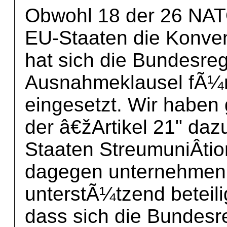
Obwohl 18 der 26 NAT
EU-Staaten die Konven
hat sich die Bundesre
Ausnahmeklausel fÃ¼r
eingesetzt. Wir habe
der â€žArtikel 21" daz
Staaten StreumuniÂ­tio
dagegen unternehmen 
unterstÃ¼tzend beteil
dass sich die Bundesre