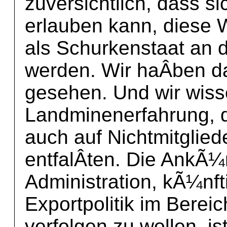
zuversichtlich, dass s
erlauben kann, diese 
als Schurkenstaat an d
werden. Wir haÂ­ben d
gesehen. Und wir wiss
Landminenerfahrung,
auch auf Nichtmitglie
entfalÂ­ten. Die AnkÃ
Administration, kÃ¼nfti
Exportpolitik im Bereic
verfolgen zu wollen, is