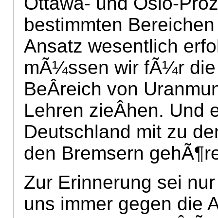
Ottawa- und Oslo-Proz
bestimmten Bereichen 
Ansatz wesentlich erfo
mÃ¼ssen wir fÃ¼r die 
BeÂ­reich von Uranmun
Lehren zieÂ­hen. Und 
Deutschland mit zu den
den Bremsern gehÃ¶r
Zur Erinnerung sei nu
uns immer gegen die 