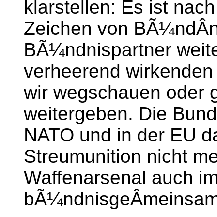
klarstellen: Es ist n
Zeichen von BÃ¼ndÂ­n
BÃ¼ndnispartner weite
verheerend wirkenden 
wir wegschauen oder g
weitergeben. Die Bund
NATO und in der EU da
Streumunition nicht m
Waffenarsenal auch i
bÃ¼ndnisgeÂ­meinsame