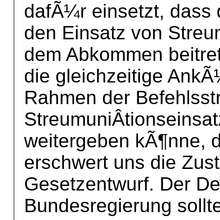
dafÃ¼r einsetzt, dass
den Einsatz von Streum
dem Abkommen beitrete
die gleichzeitige Ank
Rahmen der Befehlsstr
StreumuniÂ­tionseinsa
weitergeben kÃ¶nne, d
erschwert uns die Zu
Gesetzentwurf. Der D
Bundesregierung sollt