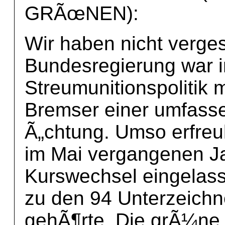
GRÃœNEN):
Wir haben nicht verge
Bundesregierung war i
Streumunitionspolitik m
Bremser einer umfass
Ã„chtung. Umso erfreul
im Mai vergangenen Ja
Kurswechsel eingelas
zu den 94 Unterzeich
gehÃ¶rte. Die grÃ¼ne 