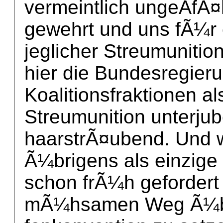
vermeintlich ungeÂ­fÃ¤
gewehrt und uns fÃ¼r 
jeglicher Streumuniti
hier die Bundesregier
Koalitionsfraktionen a
Streumunition unterjub
haarstrÃ¤ubend. Und w
Ã¼brigens als einzige
schon frÃ¼h gefordert 
mÃ¼hsamen Weg Ã¼be