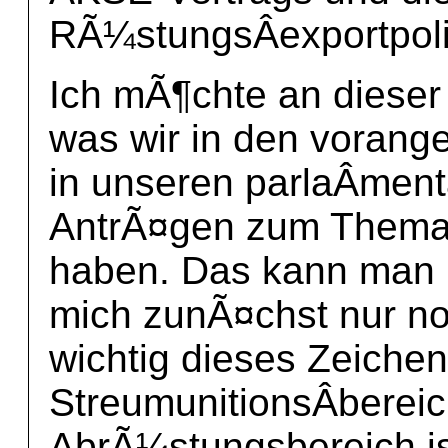
RÃ¼stungsÂ­exportpolit
Ich mÃ¶chte an dieser 
was wir in den voran
in unseren parlaÂ­men
AntrÃ¤gen zum Thema 
haben. Das kann man 
mich zunÃ¤chst nur no
wichtig dieses Zeiche
StreumunitionsÂ­bereic
AbrÃ¼stungsbereich is