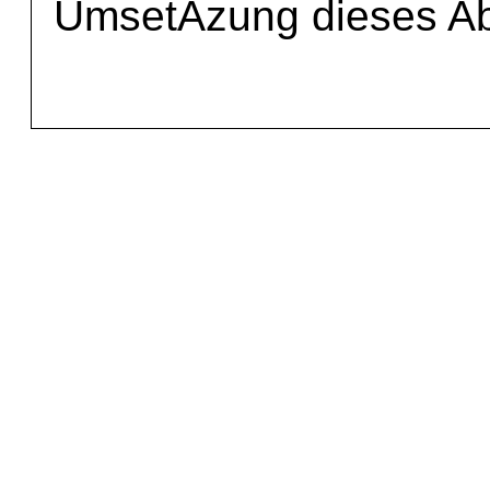
UmsetÂ­zung dieses 