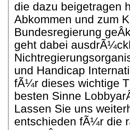
die dazu beigetragen 
Abkommen und zum Kur
Bundesregierung geÂ­
geht dabei ausdrÃ¼ckl
Nichtregierungsorgani
und Handicap Internatio
fÃ¼r dieses wichtige 
besten Sinne LobbyarÂ
Lassen Sie uns weiter
entschieden fÃ¼r die 