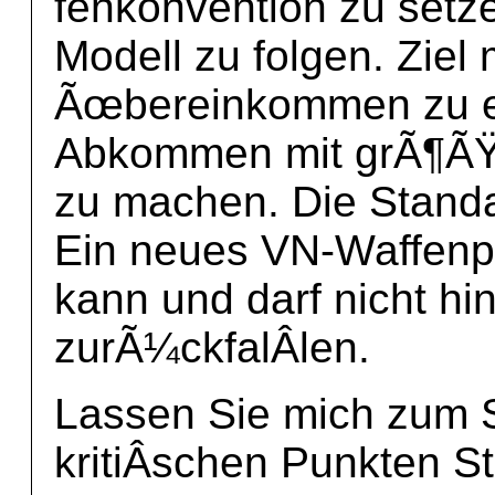
fenkonvention zu setz
Modell zu folgen. Ziel
Ãœbereinkommen zu ei
Abkommen mit grÃ¶ÃŸt
zu machen. Die Standar
Ein neues VN-Waffenpr
kann und darf nicht hi
zurÃ¼ckfalÂ­len.
Lassen Sie mich zum S
kritiÂ­schen Punkten 