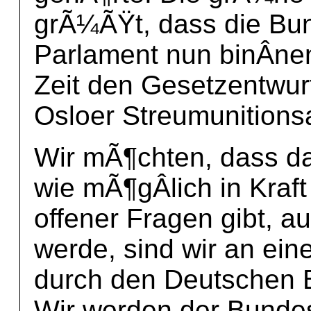
grÃ¼ÃŸt, dass die Bu
Parlament nun binÂ­ne
Zeit den Gesetzentwurf
Osloer Streumunitions
Wir mÃ¶chten, dass d
wie mÃ¶gÂ­lich in Kraft
offener Fragen gibt, a
werde, sind wir an ein
durch den Deutschen B
Wir werden der Bundes