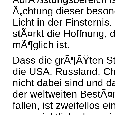
Ã„chtung dieser beso
Licht in der Finstern
stÃ¤rkt die Hoffnung, 
mÃ¶glich ist.
Dass die grÃ¶ÃŸten St
die USA, Russland, Chi
nicht dabei sind und d
der weltweiten BestÃ
fallen, ist zweifellos e