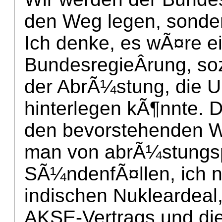
den Weg legen, sonder
Ich denke, es wÃ¤re e
BundesregieÂ­rung, so
der AbrÃ¼stung, die U
hinterlegen kÃ¶nnte. 
den bevorstehenden W
man von abrÃ¼stungsp
SÃ¼ndenfÃ¤llen, ich n
indischen Nukleardeal, 
AKSE-Vertrags und di