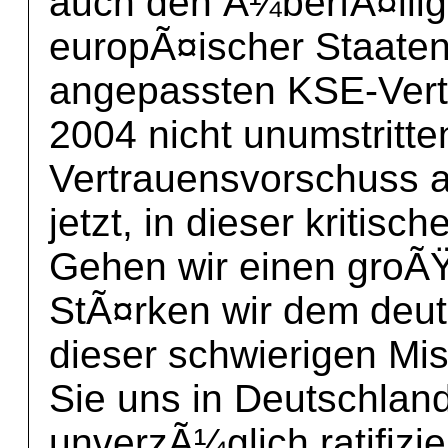
auch den Ã¼berfÃ¤llige
europÃ¤ischer Staaten.
angepassten KSE-Vert
2004 nicht unumstritte
Vertrauensvorschuss a
jetzt, in dieser kritisc
Gehen wir einen groÃŸ
StÃ¤rken wir dem deu
dieser schwierigen M
Sie uns in Deutschlan
unverzÃ¼glich ratifizi