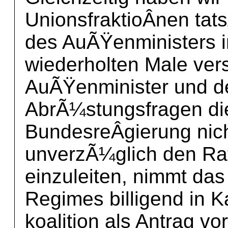
UnionsfraktioÂ­nen tat
des AuÃŸenministers in
wiederholten Male ver
AuÃŸenminister und de
AbrÃ¼stungsfragen di
BundesreÂ­gierung nich
unverzÃ¼glich den Rat
einzuleiten, nimmt da
Regimes billigend in 
koalition als Antrag vor