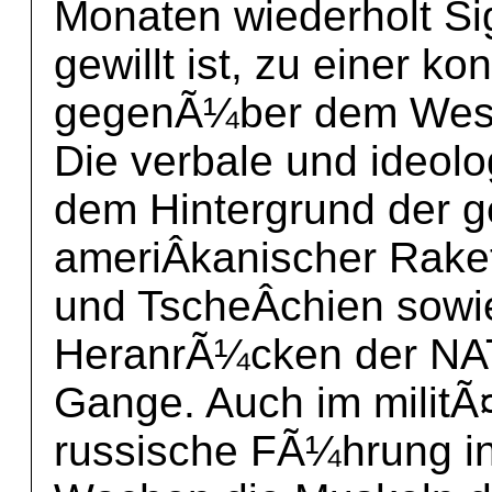
Monaten wiederholt Si
gewillt ist, zu einer ko
gegenÃ¼ber dem West
Die verbale und ideolo
dem Hintergrund der g
ameriÂ­kanischer Rak
und TscheÂ­chien sowi
HeranrÃ¼cken der NAT
Gange. Auch im militÃ¤
russische FÃ¼hrung i