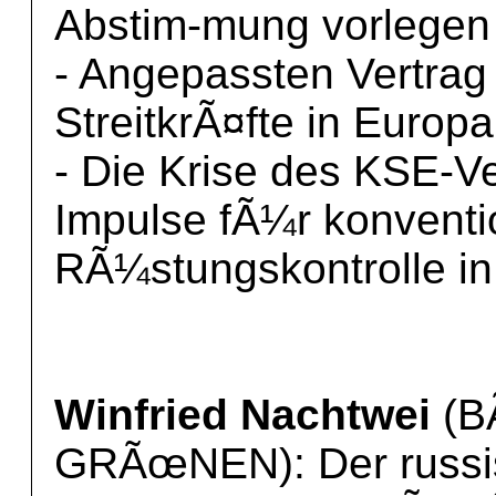
Abstim-mung vorlegen
- Angepassten Vertrag
StreitkrÃ¤fte in Europa 
- Die Krise des KSE-V
Impulse fÃ¼r konventi
RÃ¼stungskontrolle i
Winfried Nachtwei
(B
GRÃœNEN): Der russis