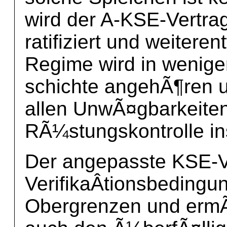
wird der A-KSE-Vertra
ratifiziert und weitere
Regime wird in wenig
schichte angehÃ¶ren u
allen UnwÃ¤gbarkeiten
RÃ¼stungskontrolle i
Der angepasste KSE-Ve
VerifikaÂ­tionsbedingu
Obergrenzen und ermÃ¶