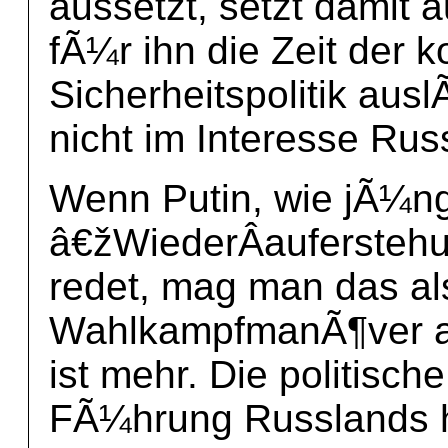
aussetzt, setzt damit 
fÃ¼r ihn die Zeit der k
Sicherheitspolitik aus
nicht im Interesse Ru
Wenn Putin, wie jÃ¼ng
â€žWiederÂ­auferstehu
redet, mag man das als
WahlkampfmanÃ¶ver ab
ist mehr. Die politisch
FÃ¼hrung Russlands h