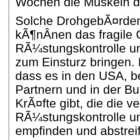
Wochen die Muskeln de
Solche DrohgebÃ¤rden 
kÃ¶nÂ­nen das fragile
RÃ¼stungskontrolle u
zum Einsturz bringen. 
dass es in den USA, 
Partnern und in der B
KrÃ¤fte gibt, die die ve
RÃ¼stungskontrolle un
empfinden und abstreif