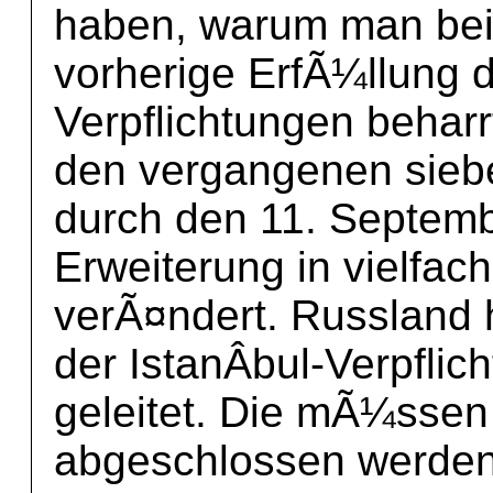
haben, warum man bei
vorherige ErfÃ¼llung 
Verpflichtungen beharrt
den vergangenen siebe
durch den 11. Septemb
Erweiterung in vielfach
verÃ¤ndert. Russland h
der IstanÂ­bul-Verpfli
geleitet. Die mÃ¼ssen
abgeschlossen werden.