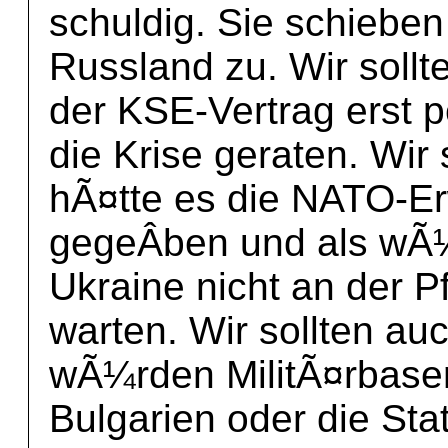
schuldig. Sie schiebe
Russland zu. Wir sollt
der KSE-Vertrag erst 
die Krise geraten. Wir s
hÃ¤tte es die NATO-Er
gegeÂ­ben und als wÃ
Ukraine nicht an der P
warten. Wir sollten auc
wÃ¼rden MilitÃ¤rbase
Bulgarien oder die St