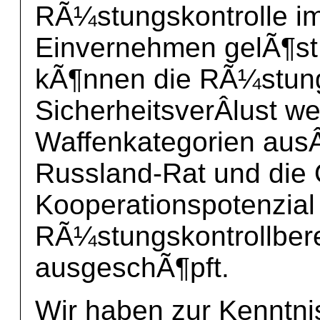
RÃ¼stungskontrolle im
Einvernehmen gelÃ¶st
kÃ¶nnen die RÃ¼stun
SicherheitsverÂ­lust w
Waffenkategorien ausÂ
Russland-Rat und die
Kooperationspotenzial
RÃ¼stungskontrollbere
ausgeschÃ¶pft.
Wir haben zur Kenntn