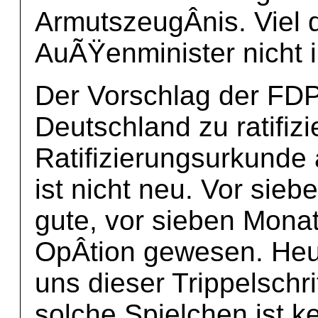
ArmutszeugÂ­nis. Viel
AuÃŸenminister nicht 
Der Vorschlag der FDP,
Deutschland zu ratifizi
Ratifizierungsurkunde 
ist nicht neu. Vor sie
gute, vor sieben Mona
OpÂ­tion gewesen. Heut
uns dieser Trippelschri
solche Spielchen ist k