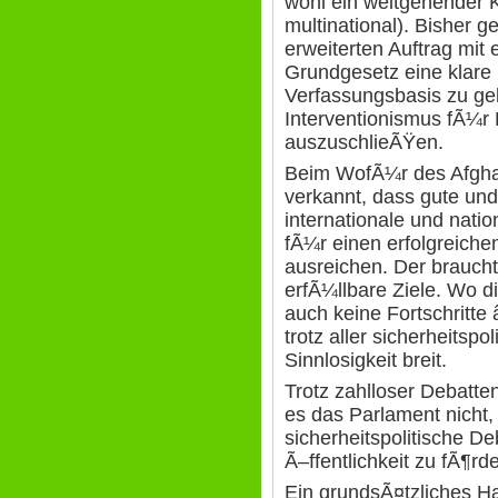
wohl ein weitgehender 
multinational). Bisher g
erweiterten Auftrag mit 
Grundgesetz eine klare
Verfassungsbasis zu ge
Interventionismus fÃ¼r 
auszuschlieÃŸen.
Beim WofÃ¼r des Afgha
verkannt, dass gute und
internationale und natio
fÃ¼r einen erfolgreiche
ausreichen. Der braucht
erfÃ¼llbare Ziele. Wo di
auch keine Fortschritte
trotz aller sicherheitsp
Sinnlosigkeit breit.
Trotz zahlloser Debatte
es das Parlament nicht,
sicherheitspolitische D
Ã–ffentlichkeit zu fÃ¶rde
Ein grundsÃ¤tzliches H