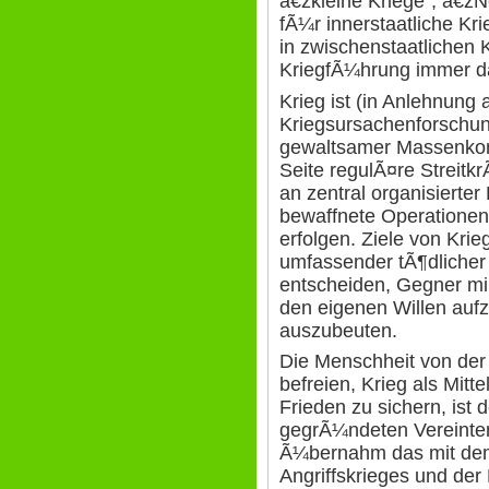
â€žkleine Kriege", â€žN
fÃ¼r innerstaatliche Kr
in zwischenstaatlichen
KriegfÃ¼hrung immer d
Krieg ist (in Anlehnung 
Kriegsursachenforschun
gewaltsamer Massenkonf
Seite regulÃ¤re Streit
an zentral organisierte
bewaffnete Operationen 
erfolgen. Ziele von Krieg
umfassender tÃ¶dlicher
entscheiden, Gegner mil
den eigenen Willen auf
auszubeuten.
Die Menschheit von der
befreien, Krieg als Mitt
Frieden zu sichern, ist
gegrÃ¼ndeten Vereinte
Ã¼bernahm das mit dem
Angriffskrieges und der 