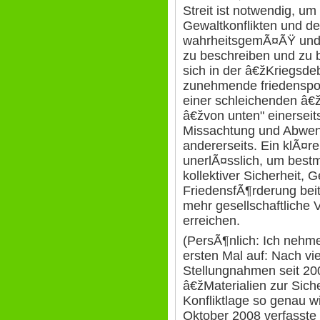
Streit ist notwendig, um
Gewaltkonflikten und des
wahrheitsgemÃ¤ÃŸ und 
zu beschreiben und zu b
sich in der â€žKriegsde
zunehmende friedenspoli
einer schleichenden â€ž
â€žvon unten" einerseits
Missachtung und Abwen
andererseits. Ein klÃ¤ren
unerlÃ¤sslich, um bestm
kollektiver Sicherheit,
FriedensfÃ¶rderung be
mehr gesellschaftliche
erreichen.
(PersÃ¶nlich: Ich nehme
ersten Mal auf: Nach vi
Stellungnahmen seit 200
â€žMaterialien zur Sich
Konfliktlage so genau w
Oktober 2008 verfasste