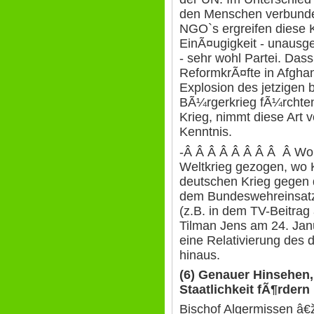
den Menschen verbunde
NGO`s ergreifen diese K
EinÃ¤ugigkeit - unausge
- sehr wohl Partei. Das
ReformkrÃ¤fte in Afghan
Explosion des jetzigen 
BÃ¼rgerkrieg fÃ¼rchten,
Krieg, nimmt diese Art 
Kenntnis.
-Â Â Â Â Â Â Â Â Â Wo 
Weltkrieg gezogen, wo 
deutschen Krieg gegen
dem Bundeswehreinsatz
(z.B. in dem TV-Beitra
Tilman Jens am 24. Janu
eine Relativierung des
hinaus.
(6) Genauer Hinsehen,
Staatlichkeit fÃ¶rdern
Bischof Algermissen â€