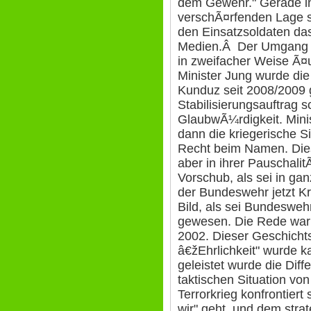
dem Gewehr." Gerade in 
verschÃ¤rfenden Lage s
den Einsatzsoldaten d
Medien.Â Der Umgang mi
in zweifacher Weise Ã¤u
Minister Jung wurde die 
Kunduz seit 2008/2009 
Stabilisierungsauftrag 
GlaubwÃ¼rdigkeit. Min
dann die kriegerische S
Recht beim Namen. Diese
aber in ihrer Pauschal
Vorschub, als sei in ga
der Bundeswehr jetzt Kri
Bild, als sei Bundesweh
gewesen. Die Rede war 
2002. Dieser Geschich
â€žEhrlichkeit" wurde 
geleistet wurde die Dif
taktischen Situation von
Terrorkrieg konfrontier
wir" geht, und dem strat