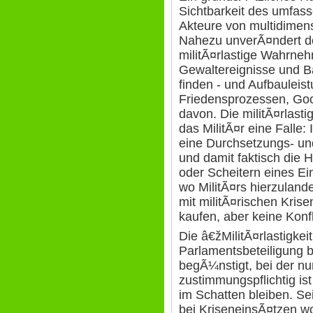
Sichtbarkeit des umfass
Akteure von multidimen
Nahezu unverÃ¤ndert dom
militÃ¤rlastige Wahrneh
Gewaltereignisse und B
finden - und Aufbauleist
Friedensprozessen, Goo
davon. Die militÃ¤rlas
das MilitÃ¤r eine Falle:
eine Durchsetzungs- u
und damit faktisch die
oder Scheitern eines E
wo MilitÃ¤rs hierzulan
mit militÃ¤rischen Krise
kaufen, aber keine Konf
Die â€žMilitÃ¤rlastigkei
Parlamentsbeteiligung 
begÃ¼nstigt, bei der nur
zustimmungspflichtig i
im Schatten bleiben. Se
bei KriseneinsÃ¤tzen wo