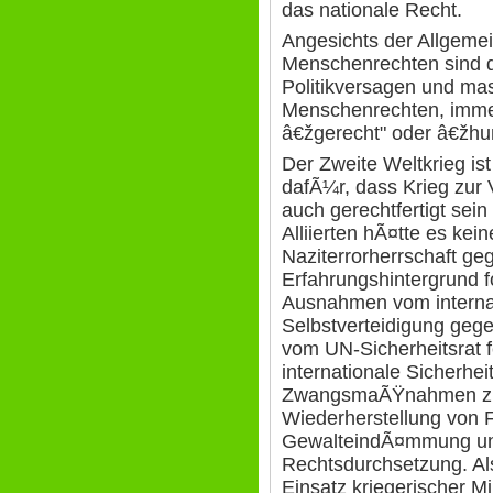
das nationale Recht.
Angesichts der Allgemei
Menschenrechten sind 
Politikversagen und mas
Menschenrechten, imme
â€žgerecht" oder â€žhu
Der Zweite Weltkrieg is
dafÃ¼r, dass Krieg zur 
auch gerechtfertigt sei
Alliierten hÃ¤tte es kei
Naziterrorherrschaft g
Erfahrungshintergrund f
Ausnahmen vom internat
Selbstverteidigung gegen
vom UN-Sicherheitsrat 
internationale Sicherhe
ZwangsmaÃŸnahmen zu
Wiederherstellung von 
GewalteindÃ¤mmung und
Rechtsdurchsetzung. Al
Einsatz kriegerischer M