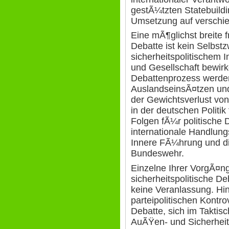
gestÃ¼tzten Statebuildi
Umsetzung auf verschi
Eine mÃ¶glichst breite f
Debatte ist kein Selbstz
sicherheitspolitischem I
und Gesellschaft bewir
Debattenprozess werden
AuslandseinsÃ¤tzen un
der Gewichtsverlust von 
in der deutschen Politik
Folgen fÃ¼r politische 
internationale Handlung
Innere FÃ¼hrung und d
Bundeswehr.
Einzelne Ihrer VorgÃ¤ng
sicherheitspolitische De
keine Veranlassung. Hin
parteipolitischen Kontr
Debatte, sich im Taktisc
AuÃŸen- und Sicherheitsp