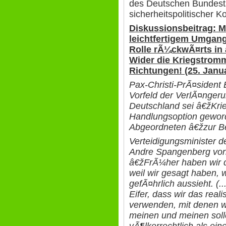
des Deutschen Bundesta
sicherheitspolitischer 
Diskussionsbeitrag: Mi
leichtfertigem Umgang
Rolle rÃ¼ckwÃ¤rts in
Wider die Kriegstrom
Richtungen! (25. Janu
Pax-Christi-PrÃ¤sident 
Vorfeld der VerlÃ¤nger
Deutschland sei â€žKrie
Handlungsoption geword
Abgeordneten â€žzur Be
Verteidigungsminister d
Andre Spangenberg von
â€žFrÃ¼her haben wir d
weil wir gesagt haben, w
gefÃ¤hrlich aussieht. (..
Eifer, dass wir das reali
verwenden, mit denen wi
meinen und meinen soll