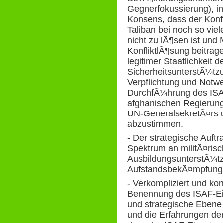
Gegnerfokussierung), in 
Konsens, dass der Konf
Taliban bei noch so viel
nicht zu lÃ¶sen ist und 
KonfliktlÃ¶sung beitra
legitimer Staatlichkeit 
SicherheitsunterstÃ¼tzu
Verpflichtung und Notwen
DurchfÃ¼hrung des ISA
afghanischen Regierun
UN-GeneralsekretÃ¤rs u
abzustimmen.
- Der strategische Auftr
Spektrum an militÃ¤ri
AusbildungsunterstÃ¼t
AufstandsbekÃ¤mpfung 
- Verkompliziert und ko
Benennung des ISAF-Ein
und strategische Ebene
und die Erfahrungen der