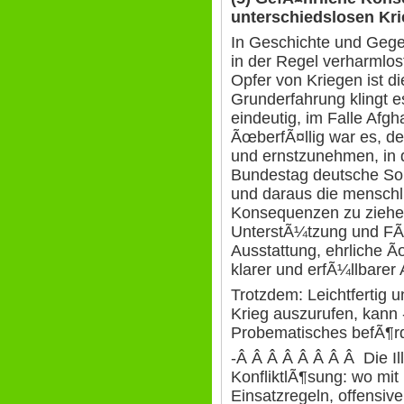
unterschiedslosen Kr
In Geschichte und Geg
in der Regel verharmlos
Opfer von Kriegen ist di
Grunderfahrung klingt e
eindeutig, im Falle Afg
ÃœberfÃ¤llig war es, de
und ernstzunehmen, in
Bundestag deutsche Sol
und daraus die menschl
Konsequenzen zu ziehen
UnterstÃ¼tzung und FÃ
Ausstattung, ehrliche 
klarer und erfÃ¼llbarer 
Trotzdem: Leichtfertig 
Krieg auszurufen, kann -
Probematisches befÃ¶r
-Â Â Â Â Â Â Â Â Die Ill
KonfliktlÃ¶sung: wo mit
Einsatzregeln, offensiv