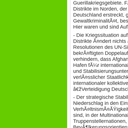
Guerillakriegsgebiete.
Distrikte im Norden, de
Deutschland erstreckt, g
GewaltkriminalitÃ¤t, bes
Hier waren und sind Au
- Die Kriegssituation au
Distrikte Ã¤ndert nichts
Resolutionen des UN-Sic
bekrÃ¤ftigten Doppelau
verhindern, dass Afghan
Hafen fÃ¼r international
und Stabilisierungsunt
verlÃ¤sslicher Staatlich
internationaler kollektiv
â€žVerteidigung Deutsc
- Der strategische Stabi
Niederschlag in den Ein
VerhÃ¤ltnismÃ¤ÃŸigkeits
sind, in der Multination
Truppenstellernationen,
BevÃ¶lkerungsorientieru