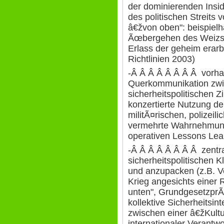
der dominierenden Insid
des politischen Streits
â€žvon oben": beispiel
Ãœbergehen des WeizsÃ
Erlass der geheim erarb
Richtlinien 2003)
-Â Â Â Â Â Â Â Â vorha
Querkommunikation zwi
sicherheitspolitischen Z
konzertierte Nutzung d
militÃ¤rischen, polizeil
vermehrte Wahrnehmung
operativen Lessons Lea
-Â Â Â Â Â Â Â Â zentra
sicherheitspolitischen K
und anzupacken (z.B. Ve
Krieg angesichts einer
unten", GrundgesetzprÃ¤
kollektive Sicherheitsi
zwischen einer â€žKult
internationaler Verantw