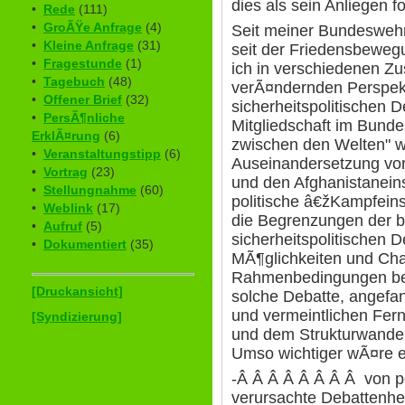
dies als sein Anliegen fo
•
Rede
(111)
•
GroÃŸe Anfrage
(4)
Seit meiner Bundeswehr
•
Kleine Anfrage
(31)
seit der Friedensbeweg
•
Fragestunde
(1)
ich in verschiedenen 
•
Tagebuch
(48)
verÃ¤ndernden Perspekti
•
Offener Brief
(32)
sicherheitspolitischen De
•
PersÃ¶nliche
Mitgliedschaft im Bund
ErklÃ¤rung
(6)
zwischen den Welten" wi
•
Veranstaltungstipp
(6)
Auseinandersetzung vor
•
Vortrag
(23)
und den Afghanistanein
•
Stellungnahme
(60)
politische â€žKampfein
•
Weblink
(17)
die Begrenzungen der bi
•
Aufruf
(5)
sicherheitspolitischen D
•
Dokumentiert
(35)
MÃ¶glichkeiten und Chan
Rahmenbedingungen beh
[Druckansicht]
solche Debatte, angefan
und vermeintlichen Ferne
[Syndizierung]
und dem Strukturwandel
Umso wichtiger wÃ¤re e
-Â Â Â Â Â Â Â Â von po
verursachte Debattenh