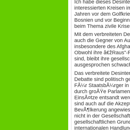
Ich habe dieses Desinte
interessierten Kreisen 
Jahren vor dem Golfkri
Bosnien und vor Beginn
beim Thema zivile Kris
Mit dem verbreiteten De
auch die Gegner von A
insbesondere des Afgha
Obwohl ihre â€žRaus"-F
sind, bleibt ihre gesells
ausgesprochen schwac
Das verbreitete Desinte
Debatte sind politisch 
FÃ¼r StaatsbÃ¼rger in U
durch groÃŸe Parlament
EinsÃ¤tze entsandt wer
sind auch auf die Akze
BevÃ¶lkerung angewiesen
nicht in der Gesellschaf
gesellschaftlichen Grund
internationalen Handlun