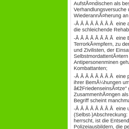
AufstÃ¤ndischen als be
Verhandlungsversuche u
WiederannÃ¤herung an d
-Â Â Â Â Â Â Â Â eine 
die schleichende Rehabi
-Â Â Â Â Â Â Â Â eine E
TerrorkÃ¤mpfern, zu der
und Zivilisten, der Eins
SelbstmordattentÃ¤tern 
Antipersonenminen gehÃ
Kombattanten;
-Â Â Â Â Â Â Â Â eine
ihrer BemÃ¼hungen um i
â€žFriedenseinsÃ¤tze" 
ZusammenhÃ¤ngen als z
Begriff scheint manchma
-Â Â Â Â Â Â Â Â eine
(Selbst-)Abschreckung:
herrscht, ist die Entse
Polizeiausbildern, die 