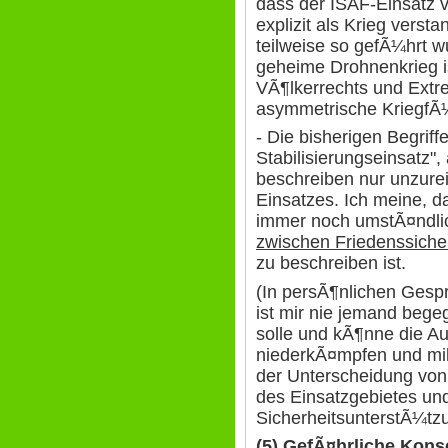
dass der ISAF-Einsatz v
explizit als Krieg vers
teilweise so gefÃ¼hrt 
geheime Drohnenkrieg i
VÃ¶lkerrechts und Extr
asymmetrische KriegfÃ
- Die bisherigen Begrif
Stabilisierungseinsatz"
beschreiben nur unzure
Einsatzes. Ich meine, 
immer noch umstÃ¤ndlic
zwischen Friedenssich
zu beschreiben ist.
(In persÃ¶nlichen Ges
ist mir nie jemand bege
solle und kÃ¶nne die A
niederkÃ¤mpfen und mili
der Unterscheidung von t
des Einsatzgebietes un
SicherheitsunterstÃ¼tzu
(5) GefÃ¤hrliche Kon