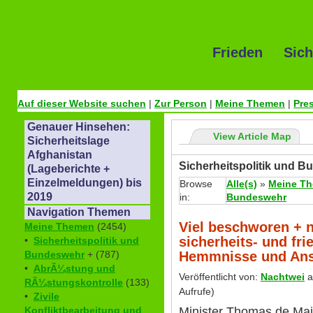
Frieden Sich
Auf dieser Website suchen
|
Zur Person
|
Meine Themen
|
Pre
Genauer Hinsehen:
View Article Map
Sicherheitslage
Afghanistan
Sicherheitspolitik und 
(Lageberichte +
Einzelmeldungen) bis
Browse
Alle(s)
»
Meine T
2019
in:
Bundeswehr
Navigation Themen
Viel beschworen + ni
Meine Themen
(2454)
sicherheits- und fri
•
Sicherheitspolitik und
Hemmnisse und An
Bundeswehr
+ (787)
•
AbrÃ¼stung und
Veröffentlicht von:
Nachtwei
a
RÃ¼stungskontrolle
(133)
Aufrufe)
•
Zivile
Minister Thomas de Maiz
Konfliktbearbeitung und