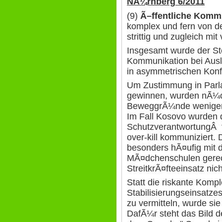
NÃ¼rnberg 6/2011
(9)
Ã–ffentliche Komm
komplex und fern von d
strittig und zugleich mit
Insgesamt wurde der Ste
Kommunikation bei Aus
in asymmetrischen Konfl
Um Zustimmung in Parla
gewinnen, wurden nÃ¼ch
BeweggrÃ¼nde weniger,
Im Fall Kosovo wurden 
SchutzverantwortungÂ t
over-kill kommuniziert.
besonders hÃ¤ufig mit d
MÃ¤dchenschulen gerech
StreitkrÃ¤fteeinsatz nic
Statt die riskante Kompl
Stabilisierungseinsatzes
zu vermitteln, wurde sie
DafÃ¼r steht das Bild d