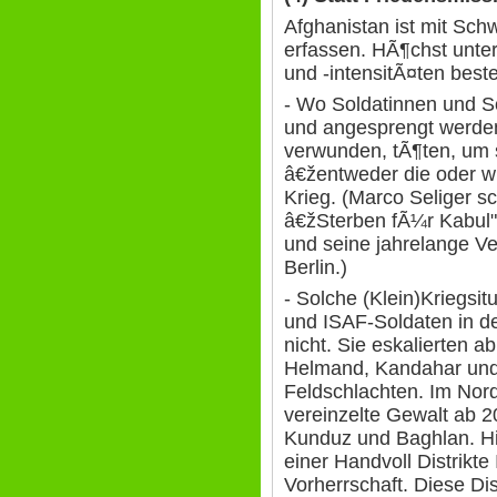
Afghanistan ist mit Sch
erfassen. HÃ¶chst unter
und -intensitÃ¤ten bes
- Wo Soldatinnen und 
und angesprengt werden
verwunden, tÃ¶ten, um 
â€žentweder die oder wi
Krieg. (Marco Seliger s
â€žSterben fÃ¼r Kabul" 
und seine jahrelange V
Berlin.)
- Solche (Klein)Kriegsi
und ISAF-Soldaten in de
nicht. Sie eskalierten 
Helmand, Kandahar und 
Feldschlachten. Im Nor
vereinzelte Gewalt ab 2
Kunduz und Baghlan. H
einer Handvoll Distrikte 
Vorherrschaft. Diese Di