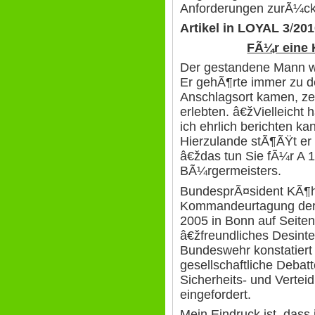
Anforderungen zurÃ¼ck
Artikel in LOYAL 3
/
201
FÃ¼r eine 
Der gestandene Mann w
Er gehÃ¶rte immer zu d
Anschlagsort kamen, ze
erlebten. â€žVielleicht
ich ehrlich berichten ka
Hierzulande stÃ¶ÃŸt er 
â€ždas tun Sie fÃ¼r A 
BÃ¼rgermeisters.
BundesprÃ¤sident KÃ¶hl
Kommandeurtagung der
2005 in Bonn auf Seiten
â€žfreundliches Desint
Bundeswehr konstatiert 
gesellschaftliche Debat
Sicherheits- und Vertei
eingefordert.
Mein Eindruck ist, dass