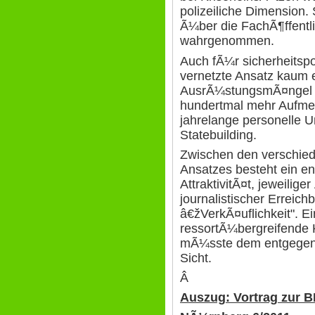
polizeiliche Dimension
Ã¼ber die FachÃ¶ffentl
wahrgenommen.
Auch fÃ¼r sicherheitspol
vernetzte Ansatz kaum 
AusrÃ¼stungsmÃ¤ngel b
hundertmal mehr Aufmer
jahrelange personelle U
Statebuilding.
Zwischen den verschie
Ansatzes besteht ein en
AttraktivitÃ¤t, jeweiliger
journalistischer Erreich
â€žVerkÃ¤uflichkeit". 
ressortÃ¼bergreifende 
mÃ¼sste dem entgegenwir
Sicht.
Â
Auszug: Vortrag zur