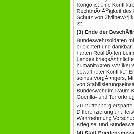
Kongo ist eine Konflikt
RechtmÃ¤ÃŸigkeit des 
Schutz von ZivilbevÃ¶lk
ist.
(3) Ende der BeschÃ¶
Bundeswehrsoldaten mit
erleichtert und dankbar,
harten RealitÃ¤ten bei
Landes kriegsÃ¤hnliche
humanitÃ¤ren VÃ¶lkerrec
bewaffneter Konflikt." 
seines VorgÃ¤ngers, Min
von Stabilisierungseins
Bundeswehr im Raum K
Guerilla- und Terrorkrie
Zu Guttenberg ersparte 
Differenzierung und leis
Wahrnehmung Vorschub,
Krieg sei und Bundeswe
(4) Statt Friedensmiss