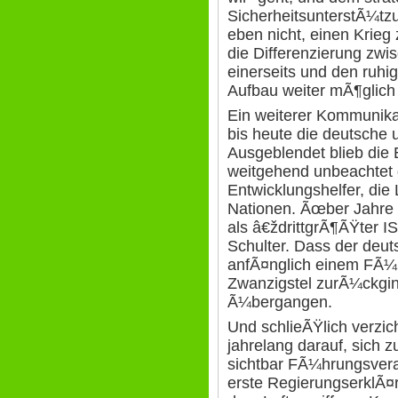
SicherheitsunterstÃ¼tzu
eben nicht, einen Krieg
die Differenzierung zwi
einerseits und den ruhi
Aufbau weiter mÃ¶glich 
Ein weiterer Kommunika
bis heute die deutsche u
Ausgeblendet blieb die
weitgehend unbeachtet d
Entwicklungshelfer, die
Nationen. Ãœber Jahre 
als â€ždrittgrÃ¶ÃŸter IS
Schulter. Dass der deut
anfÃ¤nglich einem FÃ¼nf
Zwanzigstel zurÃ¼ckging
Ã¼bergangen.
Und schlieÃŸlich verzic
jahrelang darauf, sich 
sichtbar FÃ¼hrungsver
erste RegierungserklÃ¤r