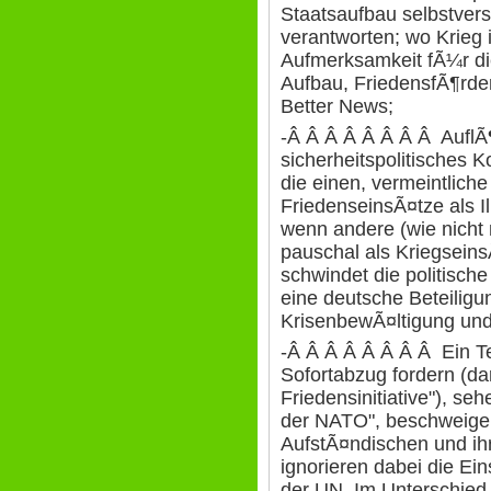
Staatsaufbau selbstvers
verantworten; wo Krieg i
Aufmerksamkeit fÃ¼r die
Aufbau, FriedensfÃ¶rd
Better News;
-Â Â Â Â Â Â Â Â AuflÃ¶
sicherheitspolitisches
die einen, vermeintliche
FriedenseinsÃ¤tze als I
wenn andere (wie nicht
pauschal als Kriegsein
schwindet die politische
eine deutsche Beteiligun
KrisenbewÃ¤ltigung und
-Â Â Â Â Â Â Â Â Ein Te
Sofortabzug fordern (da
Friedensinitiative"), s
der NATO", beschweigen
AufstÃ¤ndischen und ihr
ignorieren dabei die E
der UN. Im Unterschied z