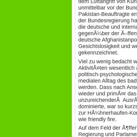
dem Luftangriff von Ku
unmittelbar vor der Bun
Pakistan-Beauftragte e
der Bundesregierung hat
die deutsche und interna
gegenÃ¼ber der Ã–ffent
deutsche Afghanistanpol
Gesichtslosigkeit und 
gekennzeichnet.
Viel zu wenig bedacht w
AktivitÃ¤ten wesentlich
politisch-psychologisch
medialen Alltag des ba
werden. Dass nach Ans
wieder und primÃ¤r das 
unzureichenderÂ Ausr
dominierte, war so kurz
zur HÃ¼hnerhaufen-Kom
wie friendly fire.
Auf dem Feld der Ã¶ffe
Regierung und Parlame