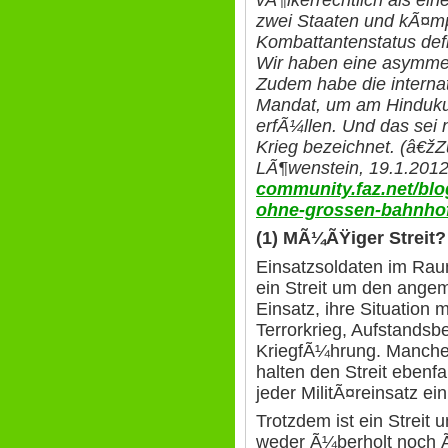
vÃ¶lkerrechtlich als ei
zwei Staaten und kÃ¤m
Kombattantenstatus defi
Wir haben eine asymmet
Zudem habe die interna
Mandat, um am Hinduku
erfÃ¼llen. Und das sei 
Krieg bezeichnet. (â€žZ
LÃ¶wenstein, 19.1.201
community.faz.net/blo
ohne-grossen-bahnho
(1) MÃ¼ÃŸiger Streit?
Einsatzsoldaten im Ra
ein Streit um den angem
Einsatz, ihre Situation
Terrorkrieg, Aufstands
KriegfÃ¼hrung. Manche
halten den Streit ebenf
jeder MilitÃ¤reinsatz ei
Trotzdem ist ein Streit
weder Ã¼berholt noch Ã