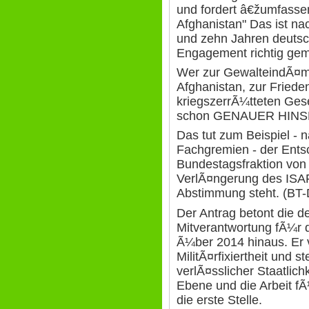
und fordert â€žumfasse
Afghanistan" Das ist na
und zehn Jahren deutsc
Engagement richtig gemei
Wer zur GewalteindÃ¤m
Afghanistan, zur Friede
kriegszerrÃ¼tteten Gese
schon GENAUER HINS
Das tut zum Beispiel -
Fachgremien - der Ents
Bundestagsfraktion vo
VerlÃ¤ngerung des ISAF
Abstimmung steht. (BT-
Der Antrag betont die 
Mitverantwortung fÃ¼r d
Ã¼ber 2014 hinaus. Er ve
MilitÃ¤rfixiertheit und s
verlÃ¤sslicher Staatlich
Ebene und die Arbeit fÃ
die erste Stelle.