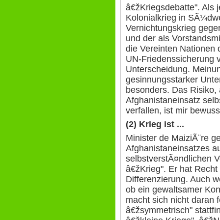
â€žKriegsdebatte". Als
Kolonialkrieg in SÃ¼dw
Vernichtungskrieg gegen
und der als Vorstandsmi
die Vereinten Nationen 
UN-Friedenssicherung ver
Unterscheidung. Mein
gesinnungsstarker Unter
besonders. Das Risiko, 
Afghanistaneinsatz selbs
verfallen, ist mir bewuss
(2) Krieg ist ...
Minister de MaiziÃ¨re g
Afghanistaneinsatzes au
selbstverstÃ¤ndlichen 
â€žKrieg". Er hat Rec
Differenzierung. Auch w
ob ein gewaltsamer Konfl
macht sich nicht daran 
â€žsymmetrisch" stattfi