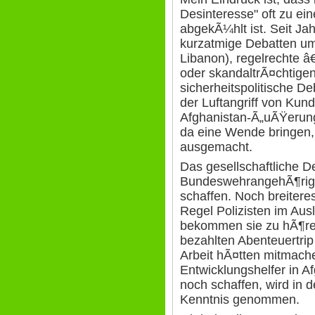
Desinteresse" oft zu ein
abgekÃ¼hlt ist. Seit Ja
kurzatmige Debatten u
Libanon), regelrechte 
oder skandaltrÃ¤chtigen
sicherheitspolitische D
der Luftangriff von Kund
Afghanistan-Ã„uÃŸeru
da eine Wende bringen, 
ausgemacht.
Das gesellschaftliche D
BundeswehrangehÃ¶rigen
schaffen. Noch breitere
Regel Polizisten im Ausl
bekommen sie zu hÃ¶ren
bezahlten Abenteuertri
Arbeit hÃ¤tten mitmac
Entwicklungshelfer in A
noch schaffen, wird in d
Kenntnis genommen.