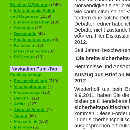
FriedensfÃ¶rderung
(149)
Notwendigkeit einer brei
•
Internationale Politik
wie kaum einer seiner 
und Regionen
(1159)
fordern eine solche Deba
•
Erinnerungsarbeit
(103)
Debattenredner habe ich
•
Sonstiges
(18)
Debatte nicht zustande
•
Demokratie
(44)
wÃ¤ren. Hier Diskussio
•
Friedensforschung
(6)
2012.
•
Konversion
(3)
Seit Jahren beschworen 
•
Menschenrechte
(33)
•
RÃ¼stung
(19)
Die breite sicherheits
Hemmnisse und AnsÃ¤t
Navigation Publ.-Typ
Auszug aus Brief an M
Publikationstyp
2012
•
Pressemitteilung
(319)
•
Veranstaltungen
(7)
Wiederholt, u.a. beim 
•
Pressespiegel
(20)
9.9.2011, haben Sie die
•
Bericht
(412)
bisherige Elitendebatte
•
Artikel
(227)
sicherheitspolitische
•
Aktuelle Stunde
(2)
kommen. Diese Forderun
•
Antrag
(59)
in der sicherheitspolit
•
Presse-Link
(108)
ausgesprochen erfreulic
•
Interview
(65)