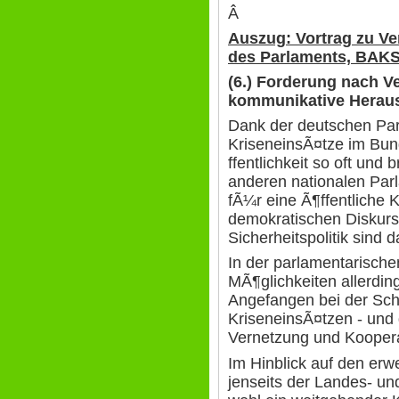
Â
Auszug: Vortrag zu Ver
des Parlaments, BAK
(6.) Forderung nach V
kommunikative Herau
Dank der deutschen Pa
KriseneinsÃ¤tze im Bun
ffentlichkeit so oft und
anderen nationalen Par
fÃ¼r eine Ã¶ffentliche
demokratischen Diskurs
Sicherheitspolitik sind 
In der parlamentarische
MÃ¶glichkeiten allerdin
Angefangen bei der S
KriseneinsÃ¤tzen - un
Vernetzung und Koopera
Im Hinblick auf den erw
jenseits der Landes- u