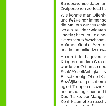
Bundeswehrsoldaten un
Zivilpersonen zerfetzt ha
Wie konnte man Offenh
und â€žFeind" immer sc
die Mauern der versch
wo ein Teil der Soldate
TagelÃ¶hner im Feldlag
Selbstschutz/Wachsamke
Auftrag/Offenheit/Vertr
und kommunikativer NÃ¤
Aber mit der Lageversc
Krieges und dem Strate
wurde vor Ort umso deut
SchlÃ¼sselfÃ¤higkeit i
Einsatzerfolg. Ohne IK
BevÃ¶lkerung nicht erre
agiert Truppe im sozioku
undurchdringlicher und 
Das Risiko, per Mangel 
Konfliktsumpf zu rutsche