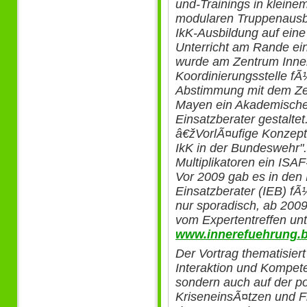
und-Trainings in kleine
modularen Truppenausbi
IkK-Ausbildung auf ein
Unterricht am Rande ei
wurde am Zentrum Inne
Koordinierungsstelle fÃ
Abstimmung mit dem Zen
Mayen ein Akademische
Einsatzberater gestalte
â€žVorlÃ¤ufige Konzept
IkK in der Bundeswehr".
Multiplikatoren ein ISA
Vor 2009 gab es in den E
Einsatzberater (IEB) 
nur sporadisch, ab 2009
vom Expertentreffen unt
www.innerefuehrung.bu
Der Vortrag thematisiert
Interaktion und Kompete
sondern auch auf der po
KriseneinsÃ¤tzen und 