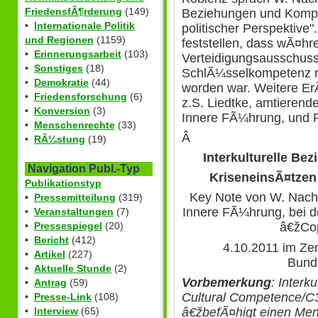
FriedensfÃ¶rderung
(149)
Beziehungen und Kompe
•
Internationale Politik
politischer Perspektive"
und Regionen
(1159)
feststellen, dass wÃ¤hre
•
Erinnerungsarbeit
(103)
Verteidigungsausschuss
•
Sonstiges
(18)
SchlÃ¼sselkompetenz nu
•
Demokratie
(44)
worden war. Weitere Er
•
Friedensforschung
(6)
z.S. Liedtke, amtiere
•
Konversion
(3)
Innere FÃ¼hrung, und P
•
Menschenrechte
(33)
Â
•
RÃ¼stung
(19)
Interkulturelle B
Navigation Publ.-Typ
KriseneinsÃ¤tzen 
Publikationstyp
Key Note von W. Nacht
•
Pressemitteilung
(319)
Innere FÃ¼hrung, bei d
•
Veranstaltungen
(7)
•
Pressespiegel
(20)
â€žCop
•
Bericht
(412)
4.10.2011 im Ze
•
Artikel
(227)
Bund
•
Aktuelle Stunde
(2)
Vorbemerkung
: Interk
•
Antrag
(59)
Cultural Competence/C3
•
Presse-Link
(108)
â€žbefÃ¤higt einen Men
•
Interview
(65)