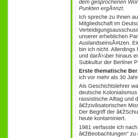
dem gesprochenen Wort 
Punkten ergÃ¤nzt.
Ich spreche zu Ihnen au
Mitgliedschaft im Deut
Verteidigungsausschuss
unserer erheblichen Par
AuslandseinsÃ¤tzen. Ein
bin ich nicht. Allerding
und darÃ¼ber hinaus ei
Subkultur der Berliner Po
Erste thematische B
ich vor mehr als 30 Jah
Als Geschichtslehrer wa
deutsche Kolonialismus
rassistische Alltag und 
â€žzivilisatorischen Mi
Der Begriff der â€žSchu
heute kontaminiert.
1981 verfasste ich nach
â€žBeobachtungen" zu e