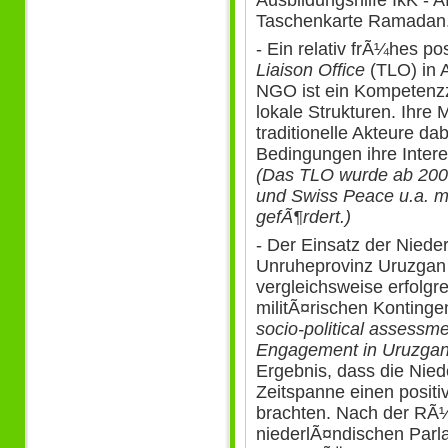
Taschenkarte Ramadan
- Ein relativ frÃ¼hes pos
Liaison Office
(TLO) in 
NGO ist ein Kompetenzz
lokale Strukturen. Ihre 
traditionelle Akteure da
Bedingungen ihre Intere
(Das TLO wurde ab 2003
und Swiss Peace u.a. m
gefÃ¶rdert.)
- Der Einsatz der Niede
Unruheprovinz Uruzgan a
vergleichsweise erfolgre
militÃ¤rischen Kontinge
socio-political assessm
Engagement in Uruzgan
Ergebnis, dass die Nied
Zeitspanne einen posit
brachten. Nach der RÃ
niederlÃ¤ndischen Parl