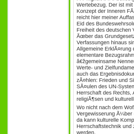
Wertebezug. Der ist mit
Konzept der Inneren FÃ¼
reicht hier meiner Auff
Eid des Bundeswehrsold
Freiheit des deutschen V
Ãœber das Grundgesetz
Verfassungen hinaus si
Allgemeine ErklÃ¤rung 
elementare Bezugsrahme
â€žgemeinsame Nenner 
Werte- und Zielfundame
auch das Ergebnisdokum
zÃ¤hlen: Frieden und S
SÃ¤ulen des UN-System
Herrschaft des Rechts,
religiÃ¶sen und kulturell
Wo nicht nach dem WofÃ
Vergewisserung Ã¼ber d
da kann kulturelle Komp
Herrschaftstechnik und 
werden.