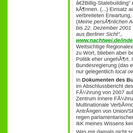
â€žBillig-Statebuilding"
kÃ¶nnen. (...) Einsatz a
verbreiteten Erwartung, 
(
Meine persÃ¶nlichen A
bis 22. Dezember 2001 
aus Berliner Sicht",,
www.nachtwei.de/index
Weitsichtige Regionale
zu Wort, blieben aber b
Politik eher ungehÃ¶rt.
Bundesregierung (das e
nur gelegentlich
local o
In
Dokumenten des
Bu
im Abschlussbericht de
FÃ¼hrung von 2007 auf
Zentrum Innere FÃ¼hru
Multinationale VerbÃ¤n
AntrÃ¤gen von Union/
regen parlamentarisch
IkK meines Wissens kein
Was mir damals nicht s