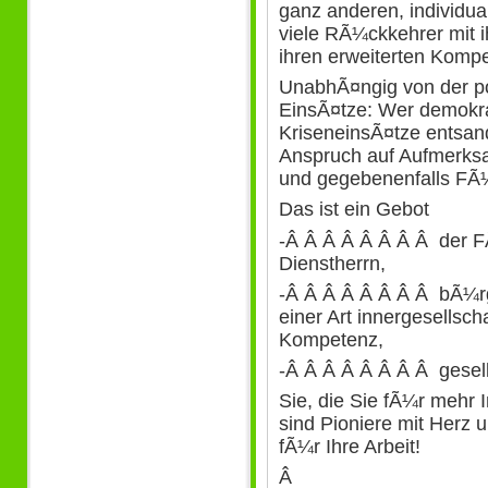
ganz anderen, individua
viele RÃ¼ckkehrer mit i
ihren erweiterten Kompe
UnabhÃ¤ngig von der po
EinsÃ¤tze: Wer demokrat
KriseneinsÃ¤tze entsand
Anspruch auf Aufmerksa
und gegebenenfalls FÃ
Das ist ein Gebot
-Â Â Â Â Â Â Â Â der FÃ
Dienstherrn,
-Â Â Â Â Â Â Â Â bÃ¼rge
einer Art innergesellschaf
Kompetenz,
-Â Â Â Â Â Â Â Â gesells
Sie, die Sie fÃ¼r mehr I
sind Pioniere mit Herz 
fÃ¼r Ihre Arbeit!
Â