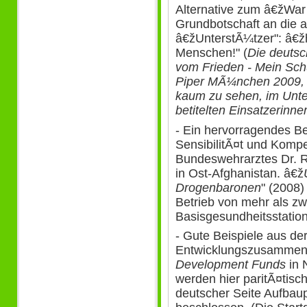
Alternative zum â€žWar
Grundbotschaft an die 
â€žUnterstÃ¼tzer": â€žh
Menschen!" (
Die deuts
vom Frieden - Mein Schu
Piper MÃ¼nchen 2009, 
kaum zu sehen, im Unte
betitelten Einsatzerin
- Ein hervorragendes Bei
SensibilitÃ¤t und Kompe
Bundeswehrarztes Dr. R
in Ost-Afghanistan. â€ž
Drogenbaronen
" (2008)
Betrieb von mehr als z
Basisgesundheitsstatio
- Gute Beispiele aus de
Entwicklungszusammena
Development Funds
in 
werden hier paritÃ¤tisc
deutscher Seite Aufbau