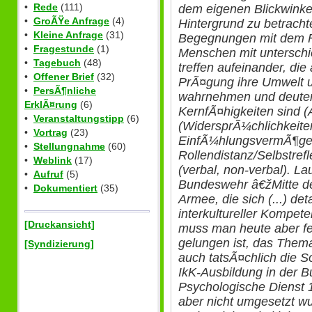
•
Rede
(111)
dem eigenen Blickwinkel
•
GroÃŸe Anfrage
(4)
Hintergrund zu betracht
•
Kleine Anfrage
(31)
Begegnungen mit dem 
•
Fragestunde
(1)
Menschen mit unterschi
•
Tagebuch
(48)
treffen aufeinander, die
•
Offener Brief
(32)
PrÃ¤gung ihre Umwelt u
•
PersÃ¶nliche
wahrnehmen und deuten
ErklÃ¤rung
(6)
KernfÃ¤higkeiten sind (
•
Veranstaltungstipp
(6)
(WidersprÃ¼chlichkeite
•
Vortrag
(23)
EinfÃ¼hlungsvermÃ¶ge
•
Stellungnahme
(60)
Rollendistanz/Selbstref
•
Weblink
(17)
(verbal, non-verbal). L
•
Aufruf
(5)
Bundeswehr â€žMitte der
•
Dokumentiert
(35)
Armee, die sich (...) deta
interkultureller Kompeten
[Druckansicht]
muss man heute aber fes
gelungen ist, das Thema 
[Syndizierung]
auch tatsÃ¤chlich die So
IkK-Ausbildung in der 
Psychologische Dienst 1
aber nicht umgesetzt wu