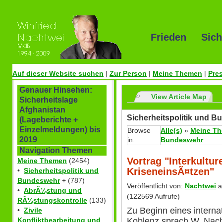
Frieden Sich
Auf dieser Website suchen
|
Zur Person
|
Meine Themen
|
Pre
Genauer Hinsehen:
View Article Map
Sicherheitslage
Afghanistan
Sicherheitspolitik und 
(Lageberichte +
Einzelmeldungen) bis
Browse
Alle(s)
»
Meine T
2019
in:
Bundeswehr
Navigation Themen
Vortrag "Interkultu
Meine Themen
(2454)
KriseneinsÃ¤tzen"
•
Sicherheitspolitik und
Bundeswehr
+ (787)
Veröffentlicht von:
Nachtwei
a
•
AbrÃ¼stung und
(122569 Aufrufe)
RÃ¼stungskontrolle
(133)
Zu Beginn eines interna
•
Zivile
Koblenz sprach W. Nacht
Konfliktbearbeitung und