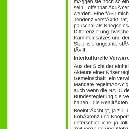
mÃ¶gen sie noch so ei
sein - offenbar Ã¤uÃŸ
werden. Eine fÃ¼r mich 
Tendenz verstÃ¤rkt hat,
pauschal als Kriegsein
Differenzierung zwische
Kampfeinsatzes und dem
StabilisierungsunterstÃ
fÃ¤llt.
Interkulturelle Verwir
Aus der Sicht der einh
Akteure einer Krisenregi
Gemeinschaft" ein verw
Mandate regelmÃ¤ÃŸig 
auch wenn die NATO d
Bundesregierung die Ve
haben - die RealitÃ¤ten
BeeintrÃ¤chtigt, ja z.T
KohÃ¤renz und Kooperat
unterschiedliche, ja kol
Zeithorizonte und Stehz