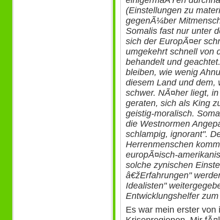
(Einstellungen zu mater
gegenÃ¼ber Mitmenschen
Somalis fast nur unter d
sich der EuropÃ¤er schn
umgekehrt schnell von 
behandelt und geachtet.
bleiben, wie wenig Ahn
diesem Land und dem, w
schwer. NÃ¤her liegt, i
geraten, sich als King z
geistig-moralisch. Soma
die Westnormen Angepas
schlampig, ignorant". 
Herrenmenschen kommt 
europÃ¤isch-amerikanis
solche zynischen Einstel
â€žErfahrungen" werde
Idealisten" weitergegeb
Entwicklungshelfer zum 
Es war mein erster von
Krisenregionen. Mir fÃ¤l