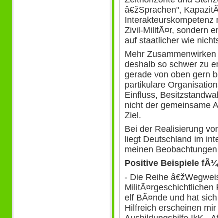
â€žSprachen", Kapazit
Interakteurskompetenz 
Zivil-MilitÃ¤r, sondern e
auf staatlicher wie nich
Mehr Zusammenwirken u
deshalb so schwer zu er
gerade von oben gern b
partikulare Organisatio
Einfluss, Besitzstandwa
nicht der gemeinsame A
Ziel.
Bei der Realisierung v
liegt Deutschland im int
meinen Beobachtungen n
Positive Beispiele fÃ¼r
- Die Reihe â€žWegweis
MilitÃ¤rgeschichtliche
elf BÃ¤nde und hat sic
Hilfreich erscheinen mir
Ausbildungshilfe IkK - A