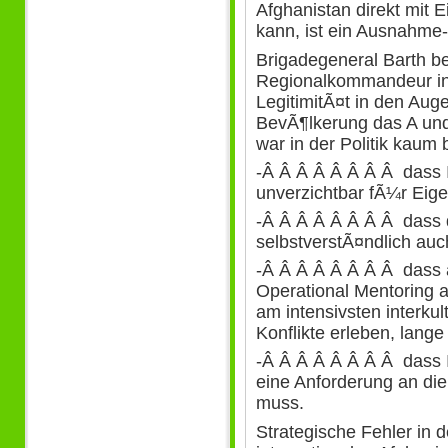
Afghanistan direkt mit
kann, ist ein Ausnahme-
Brigadegeneral Barth b
Regionalkommandeur in
LegitimitÃ¤t in den Aug
BevÃ¶lkerung das A und
war in der Politik kaum 
-Â Â Â Â Â Â Â Â dass 
unverzichtbar fÃ¼r Eige
-Â Â Â Â Â Â Â Â dass 
selbstverstÃ¤ndlich auc
-Â Â Â Â Â Â Â Â dass 
Operational Mentoring 
am intensivsten interkul
Konflikte erleben, lang
-Â Â Â Â Â Â Â Â dass 
eine Anforderung an die
muss.
Strategische Fehler in 