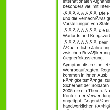
internationalen Afghan
besonders viel mit interk
-Â Â Â Â Â Â Â Â Die Fix
und die VernachlÃ¤ssig
Vorstellungen von State
-Â Â Â Â Â Â Â Â die k
Warlords und Kriegsver
-Â Â Â Â Â Â Â Â beim i
Ã¼ber etliche Jahre ung
zwischen BevÃ¶lkerungs
Gegnerfokussierung.
Symptomatisch sind letz
Wehrbeauftragten. Re
kommen in ihnen Ausbi
FÃ¤higkeitsmÃ¤ngel zur 
Sicherheit der Soldaten 
2005 nie ein Thema. Nur
Kontext der Verwendung
angetippt. GegenÃ¼ber 
handwerklichen FÃ¤hig