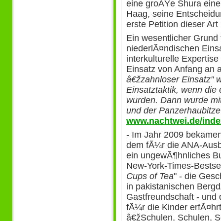
eine groÃŸe Shura eine 
Haag, seine Entscheidu
erste Petition dieser Art
Ein wesentlicher Grund 
niederlÃ¤ndischen Eins
interkulturelle Expertis
Einsatz von Anfang an a
â€žzahnloser Einsatz" w
Einsatztaktik, wenn die
wurden. Dann wurde mi
und der Panzerhaubitze 
www.nachtwei.de/index
- Im Jahr 2009 bekamen 
dem fÃ¼r die ANA-Ausb
ein ungewÃ¶hnliches B
New-York-Times-Bestse
Cups of Tea
" - die Ges
in pakistanischen Berg
Gastfreundschaft - und
fÃ¼r die Kinder erfÃ¤hr
â€žSchulen, Schulen, S