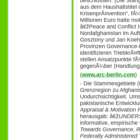
beschlossen. (Die Star
aus dem Haushaltstitel 
KrisenprÃ¤vention", fÃ
Millionen Euro hatte mo
â€žPeace and Conflict 
Nordafghanistan im Auft
Gosztony und Jan Koehl
Provinzen Governance-Ko
identifizieren TriebkrÃ¤f
stellen Ansatzpunkte f
gegenÃ¼ber (Handlungs
(
www.arc-berlin.com
)
- Die Stammesgebiete (
Grenzregion zu Afghani
Undurchsichtigkeit. Um
pakistanische Entwickl
Appraisal & Motivatio
herausgab: â€ž
UNDERS
informative, empirisch
Towards Governance, Rel
Federally Administered T