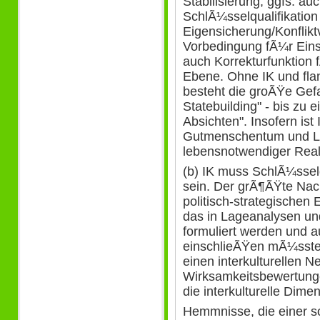
Stabilisierung, ggfs. au
SchlÃ¼sselqualifikation
Eigensicherung/Konflik
Vorbedingung fÃ¼r Eins
auch Korrekturfunktion f
Ebene. Ohne IK und fla
besteht die groÃŸe Gef
Statebuilding" - bis zu
Absichten". Insofern ist
Gutmenschentum und Lux
lebensnotwendiger Rea
(b) IK muss SchlÃ¼sselq
sein. Der grÃ¶ÃŸte Nac
politisch-strategischen 
das in Lageanalysen un
formuliert werden und a
einschlieÃŸen mÃ¼sst
einen interkulturellen N
Wirksamkeitsbewertung
die interkulturelle Dime
Hemmnisse, die einer s