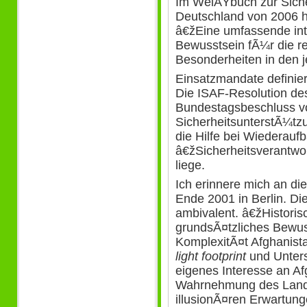
Im WeiÃŸbuch zur Sicher
Deutschland von 2006 h
â€žEine umfassende inte
Bewusstsein fÃ¼r die re
Besonderheiten in den j
Einsatzmandate definie
Die ISAF-Resolution des
Bundestagsbeschluss v
SicherheitsunterstÃ¼tzu
die Hilfe bei Wiederaufb
â€žSicherheitsverantwo
liege.
Ich erinnere mich an d
Ende 2001 in Berlin. D
ambivalent. â€žHistori
grundsÃ¤tzliches Bewus
KomplexitÃ¤t Afghanista
light footprint
und Unters
eigenes Interesse an Af
Wahrnehmung des Lande
illusionÃ¤ren Erwartung