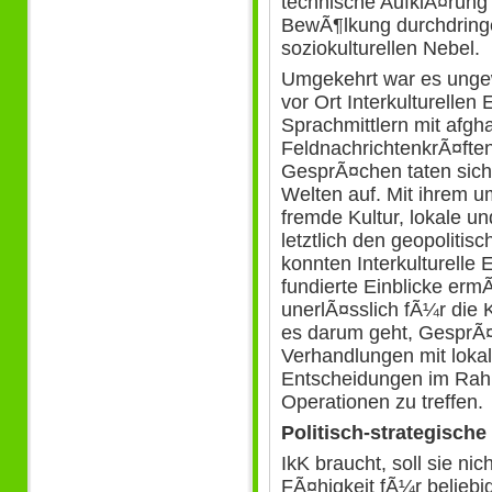
technische AufklÃ¤rung 
BewÃ¶lkung durchdringe
soziokulturellen Nebel.
Umgekehrt war es ungew
vor Ort Interkulturellen
Sprachmittlern mit afg
FeldnachrichtenkrÃ¤fte
GesprÃ¤chen taten sich
Welten auf. Mit ihrem 
fremde Kultur, lokale 
letztlich den geopoliti
konnten Interkulturelle 
fundierte Einblicke ermÃ
unerlÃ¤sslich fÃ¼r die
es darum geht, GesprÃ
Verhandlungen mit loka
Entscheidungen im Rahm
Operationen zu treffen.
Politisch-strategisch
IkK braucht, soll sie nic
FÃ¤higkeit fÃ¼r belie