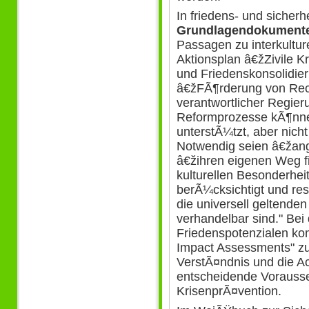
In friedens- und sicherh
Grundlagendokumente
Passagen zu interkultur
Aktionsplan â€žZivile K
und Friedenskonsolidier
â€žFÃ¶rderung von Rech
verantwortlicher Regie
Reformprozesse kÃ¶nne
unterstÃ¼tzt, aber nic
Notwendig seien â€žan
â€žihren eigenen Weg 
kulturellen Besonderhe
berÃ¼cksichtigt und res
die universell geltenden
verhandelbar sind." Bei
Friedenspotenzialen k
Impact Assessments" zu
VerstÃ¤ndnis und die A
entscheidende Vorauss
KrisenprÃ¤vention.