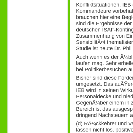
Konfliktsituationen. IEB
Kommandeure vorbehalte
brauchen hier eine Begl
sind die Ergebnisse d
deutschen ISAF-Konting
Zusammenhang von Einsa
SensibilitÃ¤t thematisier
Studie ist heute Dr. Phi
Auch wenn es der Ã¼bli
laufen mag. Sehr erhell
bei Politikerbesuchen 
Bisher sind diese Ford
umgesetzt. Das auÃŸer
IEB wird in seinen Wirk
Personaldecke und nied
GegenÃ¼ber einem in Z
Bereich ist das ausgespr
dringend Nachsteuern a
(d) RÃ¼ckkehrer und Ve
lassen nicht los, positi