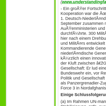
(
www.understandingfa
- Ein groÃŸer Fortschri
Kooperation war die Ã
1. Deutsch-NiederlÃ¤nd
September zusammen mi
AuÃŸenministerien und v
durchfÃ¼hrte. 300 MilitÃ
hier nach einem Drehbu
und MilitÃ¤rs entwickel
Kommandierende Genera
niederlÃ¤ndische Genera
kÃ¼rzlich einen innova
der Kluft zwischen â€žG
Gesellschaft: Er lud ei
Bundeswehr ein, vor R
Politik und Gesellschaf
als Panzergrenadier-Zu
Force 3 in Nordafghani
Einige Schlussfolger
(a) Im Rahmen UN-mand