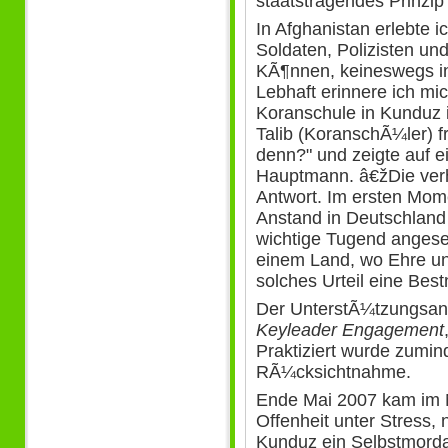
staatstragendes Prinzip"
In Afghanistan erlebte 
Soldaten, Polizisten un
KÃ¶nnen, keineswegs in 
Lebhaft erinnere ich mi
Koranschule in Kunduz
Talib (KoranschÃ¼ler) fr
denn?" und zeigte auf 
Hauptmann. â€žDie verh
Antwort. Im ersten Mome
Anstand in Deutschland 
wichtige Tugend angeseh
einem Land, wo Ehre und
solches Urteil eine Best
Der UnterstÃ¼tzungsans
Keyleader Engagement
Praktiziert wurde zumind
RÃ¼cksichtnahme.
Ende Mai 2007 kam im No
Offenheit unter Stress
Kunduz ein Selbstmorda