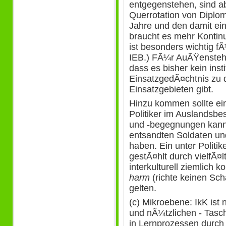
entgegenstehen, sind ab
Querrotation von Diplom
Jahre und den damit ei
braucht es mehr Kontin
ist besonders wichtig 
IEB.) FÃ¼r AuÃŸenstehen
dass es bisher kein insti
EinsatzgedÃ¤chtnis zu 
Einsatzgebieten gibt.
Hinzu kommen sollte ein
Politiker im Auslandsb
und -begegnungen kann 
entsandten Soldaten u
haben. Ein unter Politik
gestÃ¤hlt durch vielfÃ¤
interkulturell ziemlich k
harm
(richte keinen Sc
gelten.
(c) Mikroebene: IkK ist 
und nÃ¼tzlichen - Tasc
in Lernprozessen durch