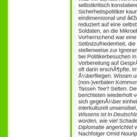
selbstkritisch konstatie
Sicherheitspolitiker ka
eindimensional und â€žn
reduziert auf eine selb
Soldaten, an die Mikro
Vorherrschend war eine A
Selbstzufriedenheit, di
stellenweise zur Ignora
bei Politikerbesuchen i
Vorbereitung auf Gespr
oft darin erschÃ¶pfte, i
Ã¼berfliegen. Wissen u
(non-)verbalen Kommunik
Tassen Tee? Selten. Deu
berichteten wiederholt v
sich gegenÃ¼ber einhe
interkulturell unsensibel
Wissens ist in Deutschl
worden, wie viel Schade
Diplomatie angerichtet w
Nachfolger Omid Nouripo