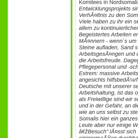
Komitees in Nordsomal
Entwicklungsprojekts s
VerhÃ¤ltnis zu den Somali
Viele haben zu ihr ein s
allem zu kontinuierliche
Begeistertes Arbeiten er
MÃ¤nnern - wenn`s um 
Steine aufladen, Sand s
ArbeitsgesÃ¤ngen und 
die Arbeitsfreude. Dage
Pflegepersonal und -sc
Extrem: massive Arbeits
angesichts hilfsbedÃ¼rf
Deutsche mit unserer se
Arbeitshaltung, ist das 
als Freiwillige sind wi
und in der Gefahr, an d
wie an uns selbst zu ste
Somalis hier ein ganzes
Leute aber nur einige 
â€žBesuch" lÃ¤sst sich 
einigermaÃŸen durchhal