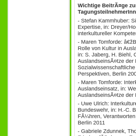
Wichtige BeitrÃ¤ge z
TagungsteilnehmerIn
- Stefan Kammhuber: Sich
Expertise, in: Dreyer/Ho
interkultureller Kompet
- Maren Tomforde: â€žBe
Rolle von Kultur in Au
in: S. Jaberg, H. Biehl
AuslandseinsÃ¤tze der
Sozialwissenschaftlich
Perspektiven, Berlin 20
- Maren Tomforde: Inter
Auslandseinsatz, in: We
AuslandseinsÃ¤tze der
- Uwe Ulrich: Interkultu
Bundeswehr, in: H.-C. B
FÃ¼hren, Verantworten -
Berlin 2011
- Gabriele Zdunnek, Th