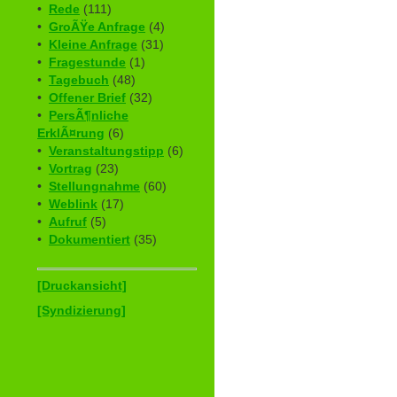
•
Rede
(111)
•
GroÃŸe Anfrage
(4)
•
Kleine Anfrage
(31)
•
Fragestunde
(1)
•
Tagebuch
(48)
•
Offener Brief
(32)
•
PersÃ¶nliche
ErklÃ¤rung
(6)
•
Veranstaltungstipp
(6)
•
Vortrag
(23)
•
Stellungnahme
(60)
•
Weblink
(17)
•
Aufruf
(5)
•
Dokumentiert
(35)
[Druckansicht]
[Syndizierung]