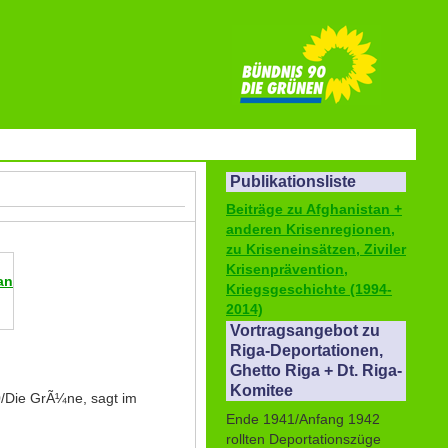
Publikationsliste
Beiträge zu Afghanistan +
anderen Krisenregionen,
zu Kriseneinsätzen, Ziviler
Krisenprävention,
an
Kriegsgeschichte (1994-
2014)
Vortragsangebot zu
Riga-Deportationen,
Ghetto Riga + Dt. Riga-
Komitee
0/Die GrÃ¼ne, sagt im
Ende 1941/Anfang 1942
rollten Deportationszüge