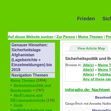
Frieden Sic
Auf dieser Website suchen
|
Zur Person
|
Meine Themen
|
Pr
Genauer Hinsehen:
View Article Map
Sicherheitslage
Afghanistan
Sicherheitspolitik und 
(Lageberichte +
Einzelmeldungen) bis
Browse in:
Alle(s)
»
Meine 
Alle(s)
»
Meine 
2019
Alle(s)
»
Publika
Navigation Themen
Any of these ca
Meine Themen
(2454)
•
Sicherheitspolitik und
inforadio.de: Nachtwei
Bundeswehr
+ (787)
•
AbrÃ¼stung und
Beschrei
RÃ¼stungskontrolle
(133)
GesprÃ¤ch mit Annette Noltin
•
Zivile
Konfliktbearbeitung und
Hinzugefüg