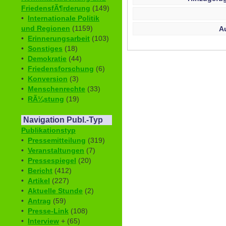
FriedensfÃ¶rderung
(149)
•
Internationale Politik
und Regionen
(1159)
A
•
Erinnerungsarbeit
(103)
•
Sonstiges
(18)
•
Demokratie
(44)
•
Friedensforschung
(6)
•
Konversion
(3)
•
Menschenrechte
(33)
•
RÃ¼stung
(19)
Navigation Publ.-Typ
Publikationstyp
•
Pressemitteilung
(319)
•
Veranstaltungen
(7)
•
Pressespiegel
(20)
•
Bericht
(412)
•
Artikel
(227)
•
Aktuelle Stunde
(2)
•
Antrag
(59)
•
Presse-Link
(108)
•
Interview
+ (65)