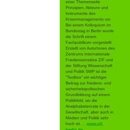
einer Themenseite
Prinzipien, Akteure und
Instrumente des
Krisenmanagements vor.
Bei einem Kolloquium im
Bundestag in Berlin wurde
die Schrift einem
Fachpublikum vorgestellt.
Erstellt von AutorInnen des
Zentrums Internationale
Friedenseinsätze ZIF und
der Stiftung Wissenschaft
und Politik SWP ist die
"Toolbox" ein wichtiger
Beitrag zur friedens- und
sicherheitspolitischen
Grundbildung auf einem
Politikfeld, wo die
Analphabetenrate in der
Gesellschaft, aber auch in
Medien und Politik sehr
hoch ist. ...
www.zif-
berlin.de