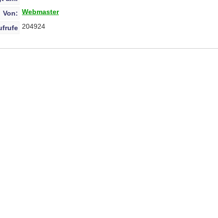
Webmaster
Von:
204924
ufrufe