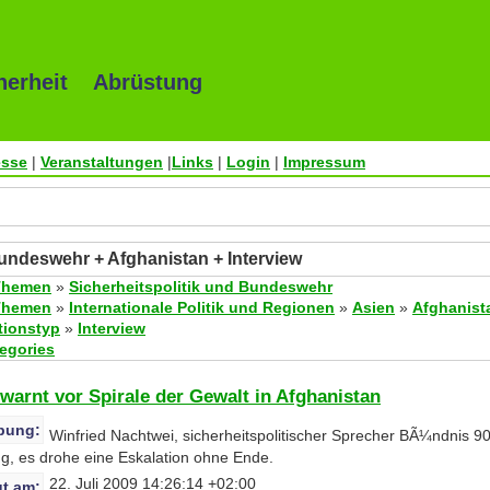
herheit Abrüstung
esse
|
Veranstaltungen
|
Links
|
Login
|
Impressum
Bundeswehr + Afghanistan + Interview
Themen
»
Sicherheitspolitik und Bundeswehr
Themen
»
Internationale Politik und Regionen
»
Asien
»
Afghanist
tionstyp
»
Interview
tegories
 warnt vor Spirale der Gewalt in Afghanistan
bung:
Winfried Nachtwei, sicherheitspolitischer Sprecher BÃ¼ndnis 9
g, es drohe eine Eskalation ohne Ende.
22. Juli 2009 14:26:14 +02:00
t am: