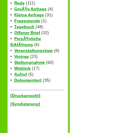
•
Rede
(111)
•
GroÃŸe Anfrage
(4)
•
Kleine Anfrage
(31)
•
Fragestunde
(1)
•
Tagebuch
(48)
•
Offener Brief
(32)
•
PersÃ¶nliche
ErklÃ¤rung
(6)
•
Veranstaltungstipp
(6)
•
Vortrag
(23)
•
Stellungnahme
(60)
•
Weblink
(17)
•
Aufruf
(5)
•
Dokumentiert
(35)
[Druckansicht]
[Syndizierung]