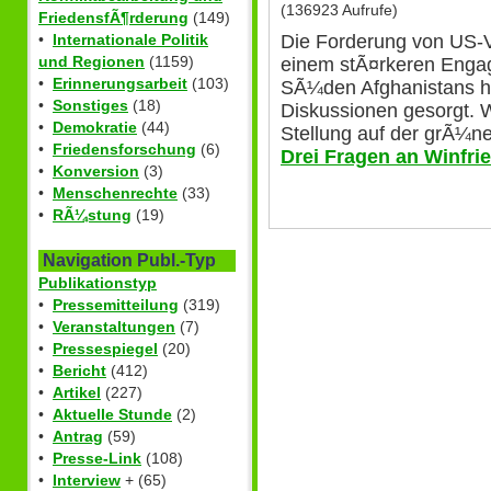
(136923 Aufrufe)
FriedensfÃ¶rderung
(149)
Die Forderung von US-V
•
Internationale Politik
und Regionen
(1159)
einem stÃ¤rkeren Enga
•
Erinnerungsarbeit
(103)
SÃ¼den Afghanistans hat
•
Sonstiges
(18)
Diskussionen gesorgt. W
•
Demokratie
(44)
Stellung auf der grÃ¼
•
Friedensforschung
(6)
Drei Fragen an Winfri
•
Konversion
(3)
•
Menschenrechte
(33)
•
RÃ¼stung
(19)
Navigation Publ.-Typ
Publikationstyp
•
Pressemitteilung
(319)
•
Veranstaltungen
(7)
•
Pressespiegel
(20)
•
Bericht
(412)
•
Artikel
(227)
•
Aktuelle Stunde
(2)
•
Antrag
(59)
•
Presse-Link
(108)
•
Interview
+ (65)