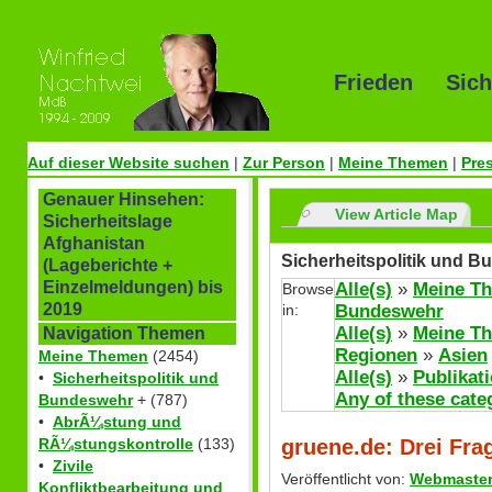
Frieden Sich
Auf dieser Website suchen
|
Zur Person
|
Meine Themen
|
Pre
Genauer Hinsehen:
View Article Map
Sicherheitslage
Afghanistan
Sicherheitspolitik und B
(Lageberichte +
Einzelmeldungen) bis
Alle(s)
»
Meine T
Browse
2019
in:
Bundeswehr
Alle(s)
»
Meine T
Navigation Themen
Regionen
»
Asien
Meine Themen
(2454)
Alle(s)
»
Publikat
•
Sicherheitspolitik und
Any of these cate
Bundeswehr
+ (787)
•
AbrÃ¼stung und
gruene.de: Drei Fra
RÃ¼stungskontrolle
(133)
•
Zivile
Veröffentlicht von:
Webmaste
Konfliktbearbeitung und