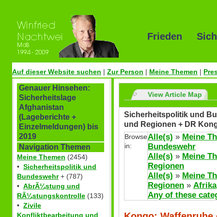
Frieden Sich
Auf dieser Website suchen
|
Zur Person
|
Meine Themen
|
Pre
Genauer Hinsehen:
View Article Map
Sicherheitslage
Afghanistan
Sicherheitspolitik und Bu
(Lageberichte +
und Regionen + DR Kon
Einzelmeldungen) bis
Alle(s)
»
Meine T
2019
Browse
in:
Bundeswehr
Navigation Themen
Alle(s)
»
Meine T
Meine Themen
(2454)
Regionen
•
Sicherheitspolitik und
Alle(s)
»
Meine T
Bundeswehr
+ (787)
Regionen
»
Afrika
•
AbrÃ¼stung und
Any of these cate
RÃ¼stungskontrolle
(133)
•
Zivile
Kongo: Waffenruhe e
Konfliktbearbeitung und