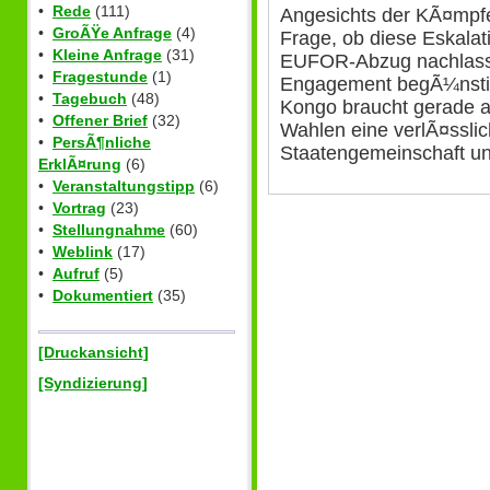
•
Rede
(111)
Angesichts der KÃ¤mpfe d
•
GroÃŸe Anfrage
(4)
Frage, ob diese Eskalat
•
Kleine Anfrage
(31)
EUFOR-Abzug nachlass
•
Fragestunde
(1)
Engagement begÃ¼nstig
•
Tagebuch
(48)
Kongo braucht gerade a
•
Offener Brief
(32)
Wahlen eine verlÃ¤sslic
•
PersÃ¶nliche
Staatengemeinschaft un
ErklÃ¤rung
(6)
•
Veranstaltungstipp
(6)
•
Vortrag
(23)
•
Stellungnahme
(60)
•
Weblink
(17)
•
Aufruf
(5)
•
Dokumentiert
(35)
[Druckansicht]
[Syndizierung]