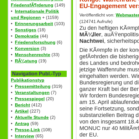
EU-Engagement ver
FriedensfÃ¶rderung
(149)
•
Internationale Politik
Veröffentlicht von:
Webmaste
und Regionen
+ (1159)
(124741 Aufrufe)
•
Erinnerungsarbeit
(103)
Zu den heftigen KÃ¤mpf
•
Sonstiges
(18)
MÃ¼ller
, auÃŸenpoliti
•
Demokratie
(44)
Nachtwei
, sicherheitsp
•
Friedensforschung
(6)
•
Konversion
(3)
Die KÃ¤mpfe in der kon
•
Menschenrechte
(33)
gefÃ¤hrden die bisherige
•
RÃ¼stung
(19)
des Landes und bedroh
jetzige Waffenruhe muss
Navigation Publ.-Typ
eingehalten werden. Wir
Publikationstyp
Bundesregierung und d
•
Pressemitteilung
(319)
ganzer Kraft bei der Be
•
Veranstaltungen
(7)
Wir fordern Bundesregi
•
Pressespiegel
(20)
am 15. April ablaufen
•
Bericht
(412)
seine Fortsetzung, son
•
Artikel
(227)
substanziellen Beitrag
•
Aktuelle Stunde
(2)
von den insgesamt 18.4
•
Antrag
(59)
MONUC nur 40 MilitÃ¤rb
•
Presse-Link
(108)
der EU.
•
Interview
(65)