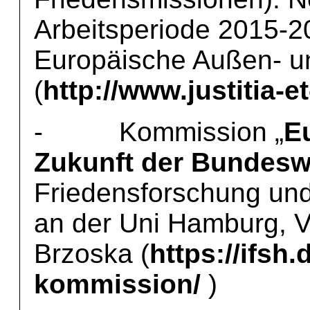
Arbeitsperiode 2015-
Europäische Außen- un
(
http://www.justitia-e
- Kommission „
E
Zukunft der Bundesw
Friedensforschung und 
an der Uni Hamburg, Vo
Brzoska (
https://ifsh
kommission/
)