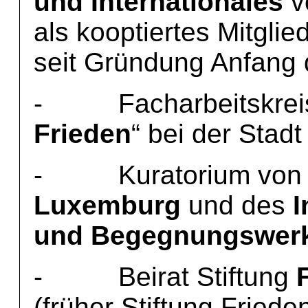
und Internationales
v
als kooptiertes Mitglie
seit Gründung Anfang 
- Facharbeitskreis
Frieden
“ bei der Stad
- Kuratorium vo
Luxemburg
und des
I
und Begegnungswerk
- Beirat Stiftung
F
(früher Stiftung Frie