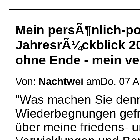
Mein persÃ¶nlich-po
JahresrÃ¼ckblick 20
ohne Ende - mein ve
Von:
Nachtwei
amDo, 07 Ap
"Was machen Sie denn 
Wiederbegnungen gefra
über meine friedens- u