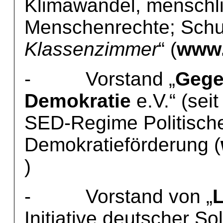
Klimawandel, menschli
Menschenrechte; Schul
Klassenzimmer
“ (
www.
- Vorstand „
Gege
Demokratie
e.V.“ (sei
SED-Regime Politisch
Demokratieförderung (
)
- Vorstand von „
L
Initiative deutscher So