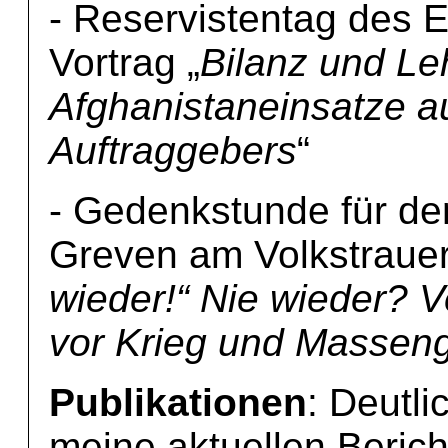
- Reservistentag des
Vortrag „
Bilanz und Le
Afghanistaneinsatze au
Auftraggebers
“
- Gedenkstunde für de
Greven am Volkstraue
wieder!“ Nie wieder? 
vor Krieg und Massen
Publikationen
: Deutl
meine aktuellen Berich