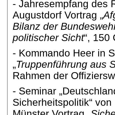
- Jahresempfang des 
Augustdorf Vortrag „
Af
Bilanz der Bundesweh
politischer Sicht
“, 150
- Kommando Heer in S
„
Truppenführung aus Si
Rahmen der Offiziersw
- Seminar „Deutschla
Sicherheitspolitik“ von
Münster Vortrag „
Siche