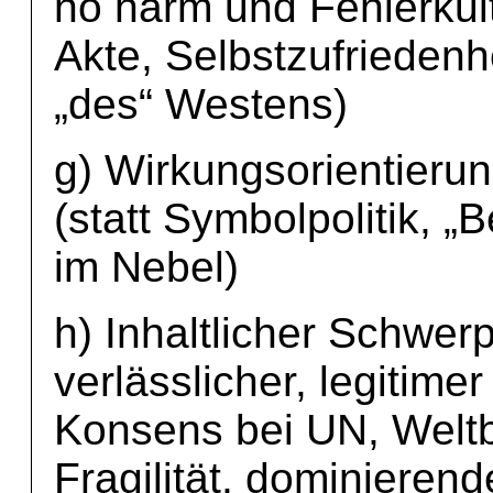
no harm und Fehlerkult
Akte, Selbstzufriedenh
„des“ Westens)
g) Wirkungsorientieru
(statt Symbolpolitik, „
im Nebel)
h) Inhaltlicher Schwer
verlässlicher, legitimer
Konsens bei UN, Weltb
Fragilität, dominieren