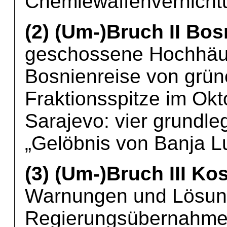
Chemiewaffenvernichtun
(2) (Um-)Bruch II Bos
geschossene Hochhäus
Bosnienreise von grüne
Fraktionsspitze im Ok
Sarajevo: vier grundl
„Gelöbnis von Banja L
(3) (Um-)Bruch III Ko
Warnungen und Lösung
Regierungsübernahme 