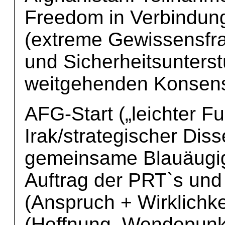
Freedom in Verbindung
(extreme Gewissensfra
und Sicherheitsunters
weitgehenden Konsen
AFG-Start („leichter F
Irak/strategischer Di
gemeinsame Blauäugig
Auftrag der PRT`s und
(Anspruch + Wirklichk
(Hoffnung, Wendepunkt)