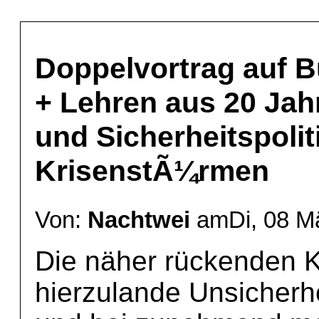
Doppelvortrag auf B
+ Lehren aus 20 Jah
und Sicherheitspolit
KrisenstÃ¼rmen
Von:
Nachtwei
amDi, 08 Mä
Die näher rückenden K
hierzulande Unsicherhei