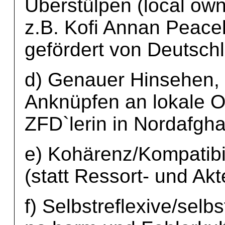
Überstülpen (local own
z.B. Kofi Annan Peace
gefördert von Deutsch
d) Genauer Hinsehen,
Anknüpfen an lokale O
ZFD`lerin in Nordafgha
e) Kohärenz/Kompatibili
(statt Ressort- und Ak
f) Selbstreflexive/selb