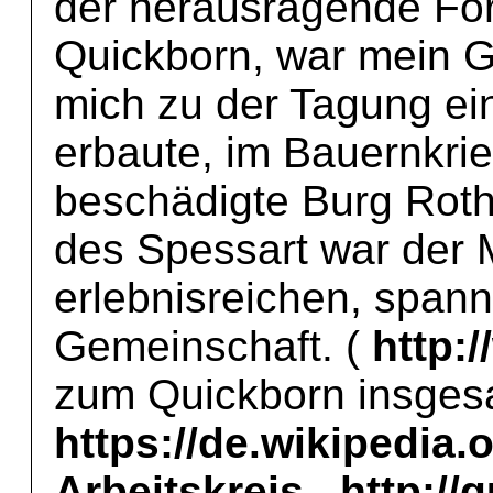
der herausragende För
Quickborn, war mein G
mich zu der Tagung ei
erbaute, im Bauernkrie
beschädigte Burg Rot
des Spessart war der M
erlebnisreichen, span
Gemeinschaft. (
http:
zum Quickborn insges
https://de.wikipedia.
Arbeitskreis
,
http://