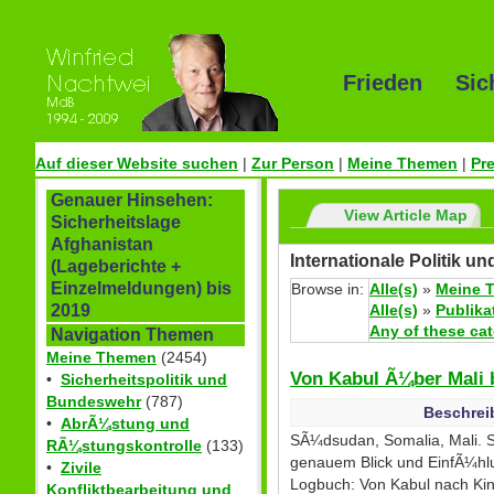
Frieden Sic
Auf dieser Website suchen
|
Zur Person
|
Meine Themen
|
Pr
Genauer Hinsehen:
View Article Map
Sicherheitslage
Afghanistan
Internationale Politik u
(Lageberichte +
Einzelmeldungen) bis
Browse in:
Alle(s)
»
Meine 
Alle(s)
»
Publika
2019
Any of these ca
Navigation Themen
Meine Themen
(2454)
Von Kabul Ã¼ber Mali 
•
Sicherheitspolitik und
Bundeswehr
(787)
Beschrei
•
AbrÃ¼stung und
SÃ¼dsudan, Somalia, Mali. Se
RÃ¼stungskontrolle
(133)
genauem Blick und EinfÃ¼hlu
•
Zivile
Logbuch: Von Kabul nach Kin
Konfliktbearbeitung und