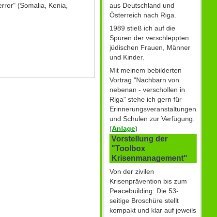
aus Deutschland und
rror" (Somalia, Kenia,
Österreich nach Riga.
1989 stieß ich auf die
Spuren der verschleppten
jüdischen Frauen, Männer
und Kinder.
Mit meinem bebilderten
Vortrag "Nachbarn von
nebenan - verschollen in
Riga" stehe ich gern für
Erinnerungsveranstaltungen
und Schulen zur Verfügung.
(
Anlage
)
Vorstellung der
"Toolbox
Krisenmanagement"
Von der zivilen
Krisenprävention bis zum
Peacebuilding: Die 53-
seitige Broschüre stellt
kompakt und klar auf jeweils