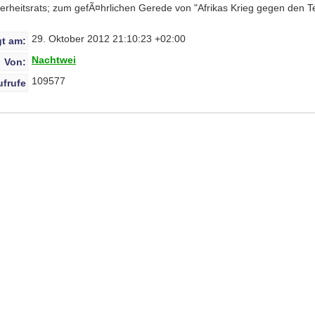
rheitsrats; zum gefÃ¤hrlichen Gerede von "Afrikas Krieg gegen den Te
29. Oktober 2012 21:10:23 +02:00
t am:
Nachtwei
Von:
109577
ufrufe