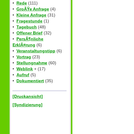
•
Rede
(111)
•
GroÃŸe Anfrage
(4)
•
Kleine Anfrage
(31)
•
Fragestunde
(1)
•
Tagebuch
(48)
•
Offener Brief
(32)
•
PersÃ¶nliche
ErklÃ¤rung
(6)
•
Veranstaltungstipp
(6)
•
Vortrag
(23)
•
Stellungnahme
(60)
•
Weblink
+ (17)
•
Aufruf
(5)
•
Dokumentiert
(35)
[Druckansicht]
[Syndizierung]