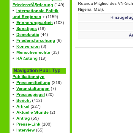
Ruanda Mitglied des VN-Siche
FriedensfÃ¶rderung
(149)
Nigeria, Mali).
•
Internationale Politik
und Regionen
+ (1159)
Hinzugefüg
•
Erinnerungsarbeit
(103)
•
Sonstiges
(18)
•
Demokratie
(44)
A
•
Friedensforschung
(6)
•
Konversion
(3)
•
Menschenrechte
(33)
•
RÃ¼stung
(19)
Navigation Publ.-Typ
Publikationstyp
•
Pressemitteilung
(319)
•
Veranstaltungen
(7)
•
Pressespiegel
(20)
•
Bericht
(412)
•
Artikel
(227)
•
Aktuelle Stunde
(2)
•
Antrag
(59)
•
Presse-Link
(108)
•
Interview
(65)