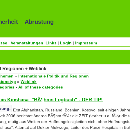
herheit Abrüstung
esse
|
Veranstaltungen
|
Links
|
Login
|
Impressum
nd Regionen + Weblink
Themen
»
Internationale Politik und Regionen
tionstyp
»
Weblink
tegories
-
All of these categories
bis Kinshasa: "BÃ¶hms Logbuch" - DER TIP!
bung:
Erst Afghanistan, Russland, Bosnien, Kosovo, seit einigen Jah
it 2006 berichtet Andrea BÃ¶hm fÃ¼r die ZEIT (vorher u.a. fÃ¼r die t
ng, mutig aus Welten der Hoffnungslosigkeiten nicht ohne Hoffnungsfu
shasa": Attentat auf Doktor Mukwege, Leiter des Panzi-Hospitals in B