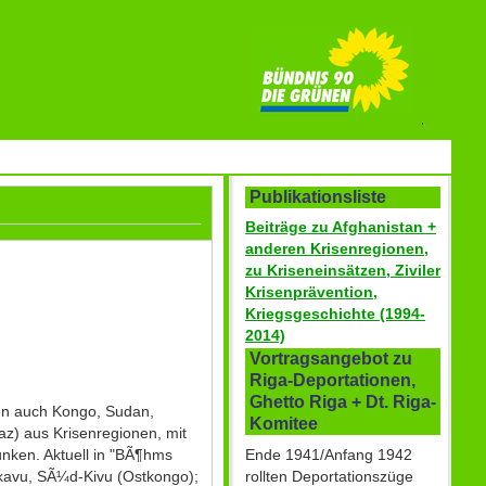
Publikationsliste
Beiträge zu Afghanistan +
anderen Krisenregionen,
zu Kriseneinsätzen, Ziviler
Krisenprävention,
Kriegsgeschichte (1994-
2014)
Vortragsangebot zu
Riga-Deportationen,
Ghetto Riga + Dt. Riga-
ren auch Kongo, Sudan,
Komitee
az) aus Krisenregionen, mit
Ende 1941/Anfang 1942
nken. Aktuell in "BÃ¶hms
rollten Deportationszüge
ukavu, SÃ¼d-Kivu (Ostkongo);